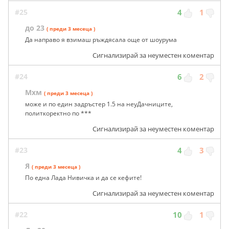
#25
4
1
до 23
( преди 3 месеца )
Да направо я взимаш ръждясала още от шоурума
Сигнализирай за неуместен коментар
#24
6
2
Мхм
( преди 3 месеца )
може и по един задръстер 1.5 на неуДачниците,
политкоректно по ***
Сигнализирай за неуместен коментар
#23
4
3
Я
( преди 3 месеца )
По една Лада Нивичка и да се кефите!
Сигнализирай за неуместен коментар
#22
10
1