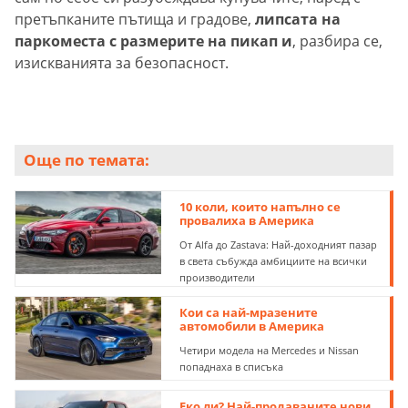
претъпканите пътища и градове,
липсата на
паркоместа с размерите на пикап и
, разбира се,
изискванията за безопасност.
Още по темата:
10 коли, които напълно се
провалиха в Америка
От Alfa до Zastava: Най-доходният пазар
в света събужда амбициите на всички
производители
Кои са най-мразените
автомобили в Америка
Четири модела на Mercedes и Nissan
попаднаха в списъка
Еко ли? Най-продаваните нови