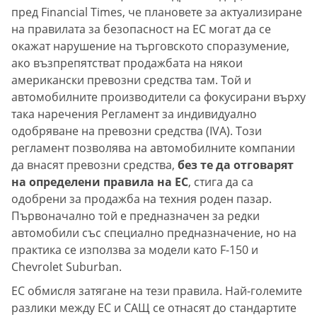
пред Financial Times, че плановете за актуализиране
на правилата за безопасност на ЕС могат да се
окажат нарушение на търговското споразумение,
ако възпрепятстват продажбата на някои
американски превозни средства там. Той и
автомобилните производители са фокусирани върху
така наречения Регламент за индивидуално
одобряване на превозни средства (IVA). Този
регламент позволява на автомобилните компании
да внасят превозни средства,
без те да отговарят
на определени правила на ЕС
, стига да са
одобрени за продажба на техния роден пазар.
Първоначално той е предназначен за редки
автомобили със специално предназначение, но на
практика се използва за модели като F-150 и
Chevrolet Suburban.
ЕС обмисля затягане на тези правила. Най-големите
разлики между ЕС и САЩ се отнасят до стандартите