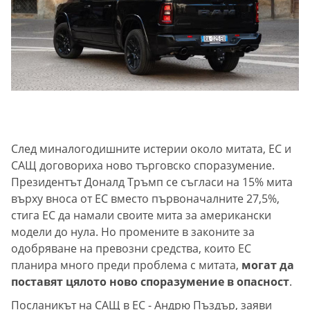
След миналогодишните истерии около митата, ЕС и
САЩ договориха ново търговско споразумение.
Президентът Доналд Тръмп се съгласи на 15% мита
върху вноса от ЕС вместо първоначалните 27,5%,
стига ЕС да намали своите мита за американски
модели до нула. Но промените в законите за
одобряване на превозни средства, които ЕС
планира много преди проблема с митата,
могат да
поставят цялото ново споразумение в опасност
.
Посланикът на САЩ в ЕС - Андрю Пъздър, заяви