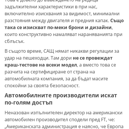
задължителни характеристики в при нас,
включително изисквания за видимост, минимални
разстояния между двигателя и предния капак.
Също
така се изискват по-меки брони и дизайни
,
които конструктивно намаляват нараняванията при
сблъсък.
В същото време, САЩ нямат никакви регулации за
удар на пешеходци. Там дори
не се провеждат
краш-тестове на всеки модел
, а вместо това се
разчита на сертифициране от страна на
автомобилната компания, за да бъдат масите
спокойни за своята безопасност.
Автомобилните производители искат
по-голям достъп
Неназован изпълнителен директор на американски
автомобилен производител сподели пред FT, че:
„Американската администрация е наясно, че Европа