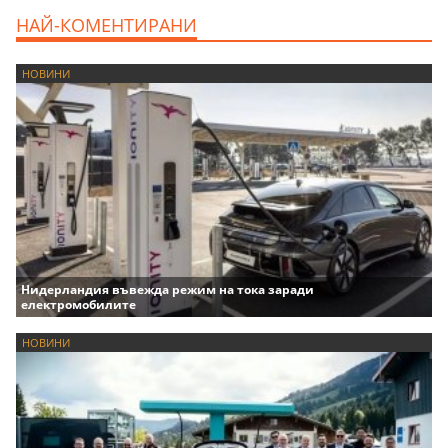
НАЙ-КОМЕНТИРАНИ
НОВИНИ
Нидерландия въвежда режим на тока заради
електромобилите
НОВИНИ