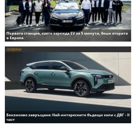
Първата станция, която зарежда EV за 5 минути, беше открита
в Европа
НОВИНИ
Бензиново завръщане: Най-интересните бъдещи коли с ДВГ - II
част