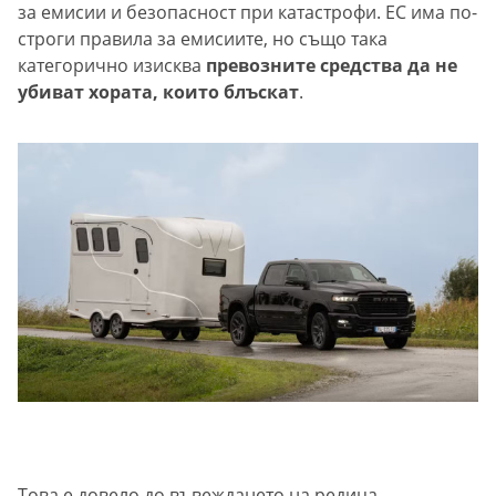
за емисии и безопасност при катастрофи. ЕС има по-
строги правила за емисиите, но също така
категорично изисква
превозните средства да не
убиват хората, които блъскат
.
Това е довело до въвеждането на редица