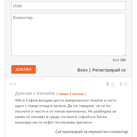
0
от 500
ДОБАВИ
Влез
|
Регистрирай се
#26
3
3
Джезве с кокаляк
( преди 3 месеца )
Абе в София виждам доста американски пикапи и нито
един с товар отзад в легена. Да не говорим, че са по-
лъснати и чисти и от някоя манекенка. Не разбирам за
какво се ползват в градо, но яките софийски батки
мъжкари им се кефят по някаква причини.
Сигнализирай за неуместен коментар