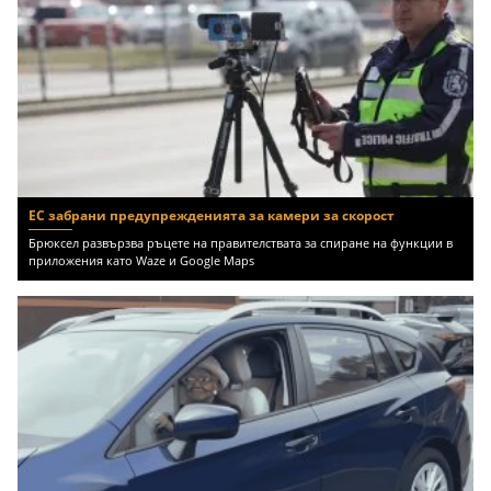
ЕС забрани предупрежденията за камери за скорост
Брюксел развързва ръцете на правителствата за спиране на функции в
приложения като Waze и Google Maps