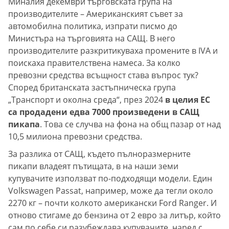
Миналия декември търговската група на
производителите – Американският съвет за
автомобилна политика, изпрати писмо до
Министъра на търговията на САЩ. В него
производителите разкритикуваха промените в IVA и
поискаха правителствена намеса. За колко
превозни средства всъщност става въпрос тук?
Според британската застъпническа група
„Транспорт и околна среда“, през 2024
в целия ЕС
са продадени едва 7000 произведени в САЩ
пикапа
. Това се случва на фона на общ пазар от над
10,5 милиона превозни средства.
За разлика от САЩ, където пълноразмерните
пикапи владеят пътищата, в на наши земи
купувачите използват по-подходящи модели. Един
Volkswagen Passat, например, може да тегли около
2270 кг – почти колкото американски Ford Ranger. И
отново стигаме до бензина от 2 евро за литър, който
сам по себе си разубеждава купувачите, наред с