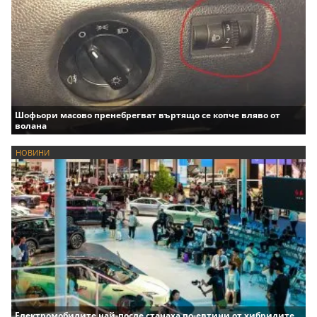
Шофьори масово пренебрегват въртящо се копче вляво от
волана
НОВИНИ
Електромобилите най-после станаха по-евтини от хибридите