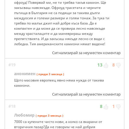
офроуд! Повярвай ми, не ти трябва такъв камион. Ще
закъсваш навсякъде. Офроуд трасетата и черните
пътища в България не са подящи за такива дълги
междуосия и големи размери и голям тонаж. За тука ти
трябва по малък джип най добре къса база. Да е
компактен и да може да се провира лесно навсякъде
между храсталаците и да маневрираш между
препятствията. И да закъсаш някъде лесно се вади с
лебедка. Тия американските камиони нямат вадене!
Сигнализирай за неуместен коментар
#19
13
8
анонимен
( преди 3 месеца )
Щото масовия европеец явно няма нужда от такива
камиони.
Сигнализирай за неуместен коментар
#18
8
1
Любомир
( преди 3 месеца )
7000 са купените чисто нови, а колко са вкарани от
вторичния пазар?Да не говорим че най добрия