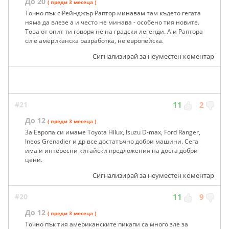
До 20
( преди 3 месеца )
Точно пък с Рейнджър Раптор минавам там където гегата
няма да влезе а и често не минава - особено тия новите.
Това от опит ти говоря не на градски легенди. А и Раптора
си е американска разработка, не европейска.
Сигнализирай за неуместен коментар
#21
11
2
До 12
( преди 3 месеца )
За Европа си имаме Toyota Hilux, Isuzu D-max, Ford Ranger,
Ineos Grenadier и др все достатъчно добри машини. Сега
има и интересни китайски предложения на доста добри
цени.
Сигнализирай за неуместен коментар
#20
11
9
До 12
( преди 3 месеца )
Точно пък тия американските пикапи са много зле за