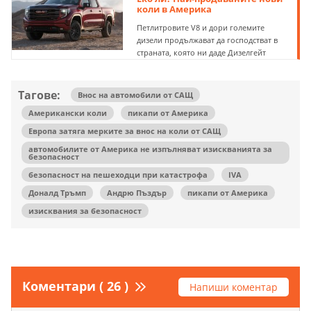
коли в Америка
Петлитровите V8 и дори големите
дизели продължават да господстват в
страната, която ни даде Дизелгейт
Тагове:
Внос на автомобили от САЩ
Американски коли
пикапи от Америка
Европа затяга мерките за внос на коли от САЩ
автомобилите от Америка не изпълняват изискванията за
безопасност
безопасност на пешеходци при катастрофа
IVA
Доналд Тръмп
Андрю Пъздър
пикапи от Америка
изисквания за безопасност
Коментари ( 26 )
Напиши коментар