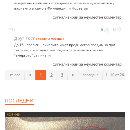
американски пикап се предлага нов само в луксозните му
варианти и само в Финландия и Норвегия
Сигнализирай за неуместен коментар
#17
5
0
Друг Гост
( преди 3 месеца )
До 16 - прав си - пикапите имат предимство предимно при
теглене, а и в България гледам сервизните коли на
"енергото" са пикапи
Сигнализирай за неуместен коментар
<
1
2
3
>
първа
последна
1 - 10 от 26
ПОСЛЕДНИ
НОВИНИ