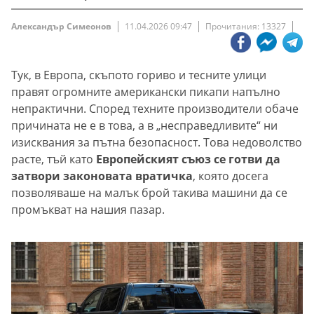
Александър Симеонов
11.04.2026 09:47
Прочитания: 13327
Тук, в Европа, скъпото гориво и тесните улици
правят огромните американски пикапи напълно
непрактични. Според техните производители обаче
причината не е в това, а в „несправедливите“ ни
изисквания за пътна безопасност. Това недоволство
расте, тъй като
Европейският съюз се
готви да
затвори законовата вратичка
, която досега
позволяваше на малък брой такива машини да се
промъкват на нашия пазар.