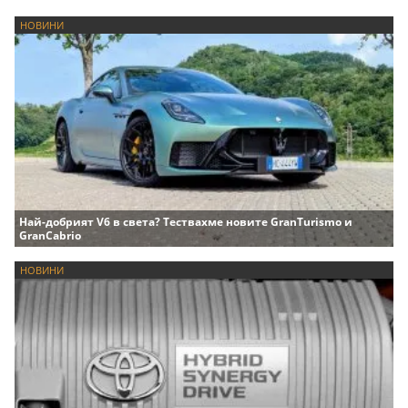
НОВИНИ
Най-добрият V6 в света? Тествахме новите GranTurismo и
GranCabrio
НОВИНИ