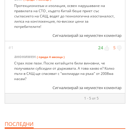
Протекционизъм и изолация, освен нарушаване на
правилата на СТО , където Китай беше приет със
съгласието на САЩ, водят до технологична изостаналост,
липса на конглокенция, по-високи цени за
потребителите!
Сигнализирай за неуместен коментар
#1
24
5
анонимен
( преди 4 месеца )
Страх лозе пази. После китайците били виновни, че
получавали субсидии от държавата. А това какво е? Колко
пъти в САЩ ще спасяват с "милиарди на ръка" от 2008ма
насам?
Сигнализирай за неуместен коментар
1 - 5 от 5
ПОСЛЕДНИ