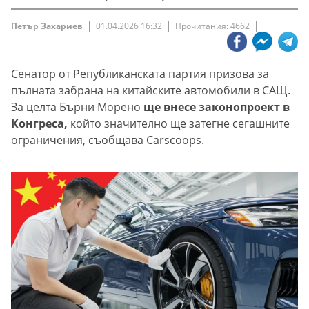
Петър Захариев
01.04.2026 16:32
Прочитания: 4662
Сенатор от Републиканската партия призова за
пълната забрана на китайските автомобили в САЩ.
За целта Бърни Морено
ще внесе законопроект в
Конгреса,
който значително ще затегне сегашните
ограничения, съобщава Carscoops.