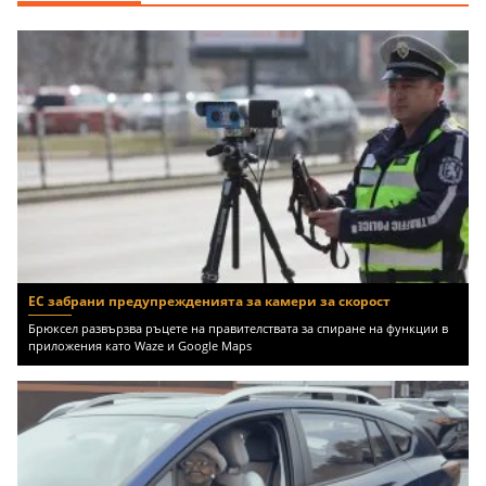
ЕС забрани предупрежденията за камери за скорост
Брюксел развързва ръцете на правителствата за спиране на функции в
приложения като Waze и Google Maps