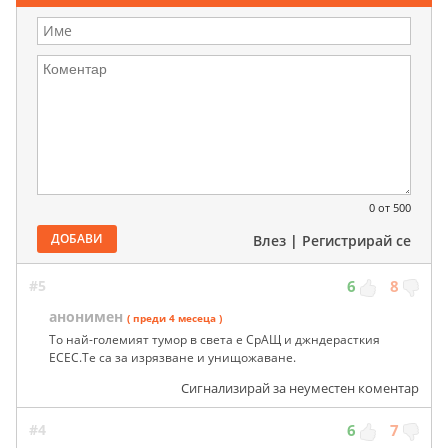
0
от 500
ДОБАВИ
Влез
|
Регистрирай се
#5
6
8
анонимен
( преди 4 месеца )
То най-големият тумор в света е СрАЩ и джндерасткия
ЕСЕС.Те са за изрязване и унищожаване.
Сигнализирай за неуместен коментар
#4
6
7