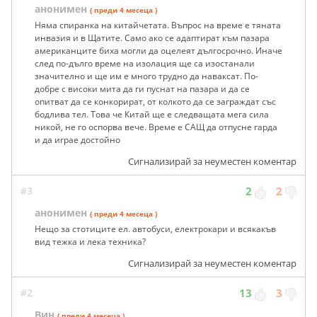
анонимен
( преди 4 месеца )
Няма спиранка на китайчетата. Въпрос на време е тяната
инвазия и в Щатите. Само ако се адаптират към пазара
американците биха могли да оцелеят дългосрочно. Иначе
след по-дълго време на изолация ще са изостанали
значително и ще им е много трудно да наваксат. По-
добре с високи мита да ги пуснат на пазара и да се
опитват да се конкорират, от колкото да се заграждат със
бодлива тел. Това че Китай ще е следващата мега сила
никой, не го оспорва вече. Време е САЩ да отпусне гарда
и да играе достойно
Сигнализирай за неуместен коментар
#3
2
2
анонимен
( преди 4 месеца )
Нещо за стотиците ел. автобуси, електрокари и всякакъв
вид тежка и лека техника?
Сигнализирай за неуместен коментар
#2
13
3
Вин
( преди 4 месеца )