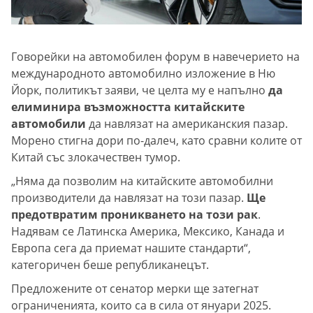
Говорейки на автомобилен форум в навечерието на
международното автомобилно изложение в Ню
Йорк, политикът заяви, че целта му е напълно
да
елиминира възможността китайските
автомобили
да навлязат на американския пазар.
Морено стигна дори по-далеч, като сравни колите от
Китай със злокачествен тумор.
„Няма да позволим на китайските автомобилни
производители да навлязат на този пазар.
Ще
предотвратим проникването на този рак
.
Надявам се Латинска Америка, Мексико, Канада и
Европа сега да приемат нашите стандарти“,
категоричен беше републиканецът.
Предложените от сенатор мерки ще затегнат
ограниченията, които са в сила от януари 2025.