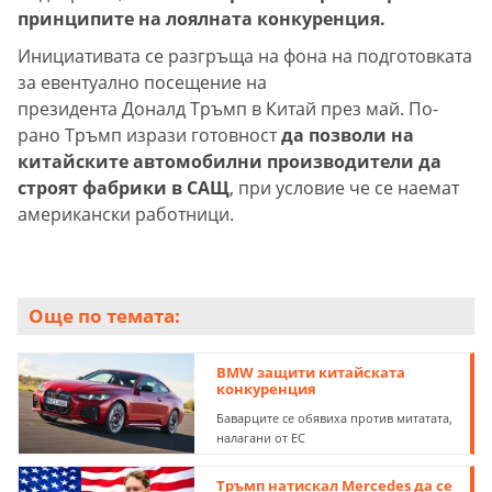
принципите на лоялната конкуренция.
Инициативата се разгръща на фона на подготовката
за евентуално посещение на
президента Доналд Тръмп в Китай през май. По-
рано Тръмп изрази готовност
да позволи на
китайските автомобилни производители да
строят фабрики в САЩ
, при условие че се наемат
американски работници.
Още по темата:
BMW защити китайската
конкуренция
Баварците се обявиха против митатата,
налагани от ЕС
Тръмп натискал Mercedes да се