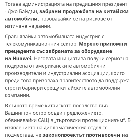
Тогава администрацията на предишния президент
- Джо Байдън,
забрани продажбата на китайски
автомобили,
позовавайки се на рискове от
изтичане на данни.
Сравнявайки автомобилната индустрия с
телекомуникационния сектор,
Морено припомни
прецедента със забраната за оборудване
на Huawei.
Неговата инициатива получи сериозна
подкрепа от американските автомобилни
производители и индустриални асоциации, които
преди това призоваха правителството да поддържа
строги бариери срещу китайските автомобилни
компании.
В същото време китайското посолство във
Вашингтон остро осъди предложението,
обвинявайки САЩ в „търговски протекционизъм“. В
изявлението на дипломатическия отдел се
подчертава, че
законопроектът противоречи на