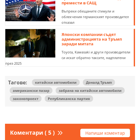
премести в САЩ
Въпреки обещаните стимули и
облекчения германският производител
отказал
Японски компании съдят
администрацията на Тръмп
заради митата
Toyota, Kawasaki и други производители
си искат обратно таксите, надплатени
през 2025
Тагове:
китайски автомобили
Доналд Тръмп
американски пазар
забрана на китайски автомобили
законопроект
Републиканска партия
Коментари ( 5 )
Напиши коментар