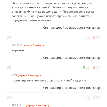
Няма страшно, скъпите горива са почти изцяло внос, та
няма да останем на сухо. От Румъния също можем да
внесем на близки до нашите цени. Просто добрите руски
собственици на Лукойл всяват страх и паника, защото
поредното кранче пресъхва
Сигнализирай за неуместен коментар
#6
1
0
Не ви
( преди 8 месеца )
вярваме.
Сигнализирай за неуместен коментар
#5
5
6
vr9
( преди 8 месеца )
гориво ще има , но ще е с "демократична" надценка
Сигнализирай за неуместен коментар
#4
11
3
Да бе....
( преди 8 месеца )