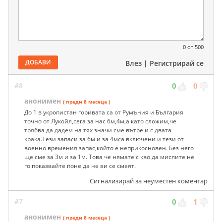
0
от 500
ДОБАВИ
Влез
|
Регистрирай се
#8
0
0
анонимен
( преди 8 месеца )
До 1 в укропистан горивата са от Румъния и България
точно от Лукойл,сега за нас 6м,4м,а като сложим,че
трябва да дадем на тях значи сме вътре и с двата
крака.Тези запаси за 6м и за 4мса включени и тези от
военно времения запас,който е неприкосновен. Без него
ще сме за 3м и за 1м. Това че нямате с кво да мислите не
го показвайте поне да не ви се смеят.
Сигнализирай за неуместен коментар
#7
0
1
анонимен
( преди 8 месеца )