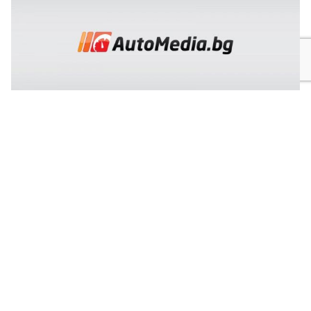
Защо старт-стоп бутонът изчезва от новите коли
Винисиус Жуниор преподписа с Реал
(Мадрид)
ЦСКА удари с 3:0 Макаби като гост