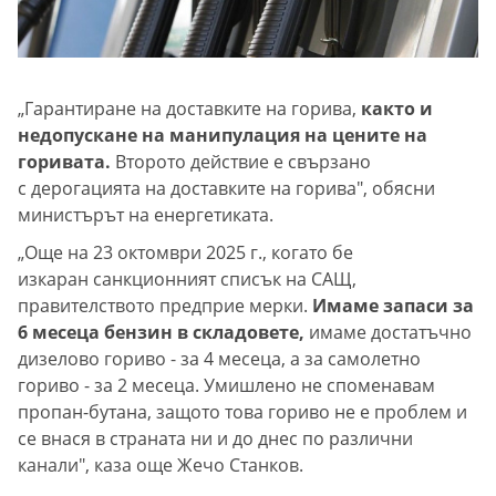
„Гарантиране на доставките на горива,
както и
недопускане на манипулация на цените на
горивата.
Второто действие е свързано
с дерогацията на доставките на горива", обясни
министърът на енергетиката.
„Още на 23 октомври 2025 г., когато бе
изкаран санкционният списък на САЩ,
правителството предприе мерки.
Имаме запаси за
6 месеца бензин в складовете,
имаме достатъчно
дизелово гориво - за 4 месеца, а за самолетно
гориво - за 2 месеца. Умишлено не споменавам
пропан-бутана, защото това гориво не е проблем и
се внася в страната ни и до днес по различни
канали", каза още Жечо Станков.