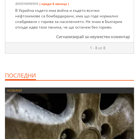
анонимен
( преди 8 месеца )
В Украйна където има война и където всички
нефтохимове са бомбардирани, има що годе нормално
снабдяване с горива за населението. Не знам в България
откъде идва тази паника, че ще останем без гориво.
Сигнализирай за неуместен коментар
1 - 8 от 8
ПОСЛЕДНИ
НОВИНИ