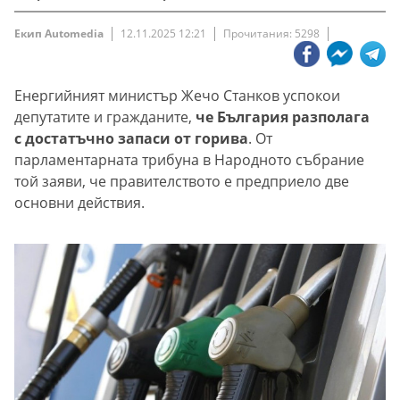
Екип Automedia
12.11.2025 12:21
Прочитания: 5298
Енергийният министър Жечо Станков успокои
депутатите и гражданите,
че България разполага
с достатъчно запаси от горива
. От
парламентарната трибуна в Народното събрание
той заяви, че правителството е предприело две
основни действия.