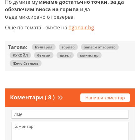
По думите му
имаме достатъчно точки, за да
обезпечим вноса на горива
и да
бъде миксирано от резерва.
Още по темата - вижте на
bgonair.bg
Тагове:
България
гориво
запаси от гориво
ЛУКОЙЛ
бензин
дизел
министър
Жечо Станков
Коментари ( 8 )
Напиши коментар