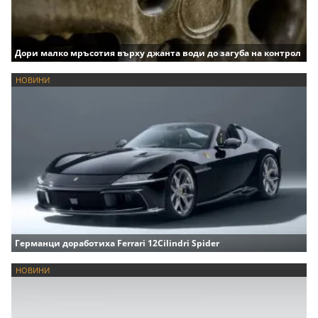
Дори малко мръсотия върху джанта води до загуба на контрол
НОВИНИ
Германци доработиха Ferrari 12Cilindri Spider
НОВИНИ