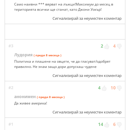
Само наивни *** вярват на лъжци!Максимум до месец в
територията всички ще станат, като Джони Уокър!
Сигнализирай за неуместен коментар
#3
2
4
Лудория
( преди 8 месеца )
Политика и плашене на овцете, че да гласуват/одобрят
правилно. Не знам защо дори допускаш чудене
Сигнализирай за неуместен коментар
#2
4
10
анонимен
( преди 8 месеца )
Да живее америка!
Сигнализирай за неуместен коментар
#1
14
6