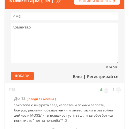
Коментари ( 15 )
Напиши коментар
0
от 500
ДОБАВИ
Влез
|
Регистрирай се
#15
4
1
До 13
( преди 10 месеца )
"Ако това е цифрата след изплатени всички заплати,
бонуси, реклами, обезщетения и инвестиции в развойна
дейност- МОЖЕ" - ти всъщност успяваш ли да обработиш
понятието "нетна печалба"? :D