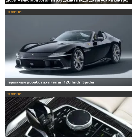
Дори малко мръсотия върху джанта води до загуба на контрол
НОВИНИ
Германци доработиха Ferrari 12Cilindri Spider
НОВИНИ