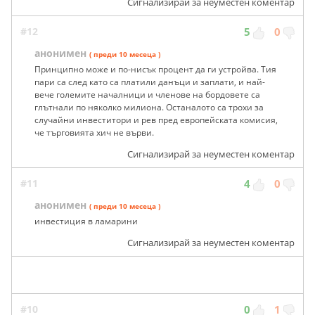
Сигнализирай за неуместен коментар
#12
5
0
анонимен
( преди 10 месеца )
Принципно може и по-нисък процент да ги устройва. Тия
пари са след като са платили данъци и заплати, и най-
вече големите началници и членове на бордовете са
глътнали по няколко милиона. Останалото са трохи за
случайни инвеститори и рев пред европейската комисия,
че търговията хич не върви.
Сигнализирай за неуместен коментар
#11
4
0
анонимен
( преди 10 месеца )
инвестиция в ламарини
Сигнализирай за неуместен коментар
#10
0
1