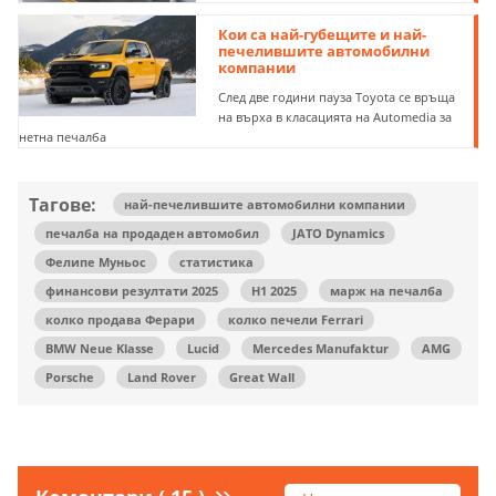
Кои са най-губещите и най-
печелившите автомобилни
компании
След две години пауза Toyota се връща
на върха в класацията на Automedia за
нетна печалба
Тагове:
най-печелившите автомобилни компании
печалба на продаден автомобил
JATO Dynamics
Фелипе Муньос
статистика
финансови резултати 2025
H1 2025
марж на печалба
колко продава Ферари
колко печели Ferrari
BMW Neue Klasse
Lucid
Mercedes Manufaktur
AMG
Porsche
Land Rover
Great Wall