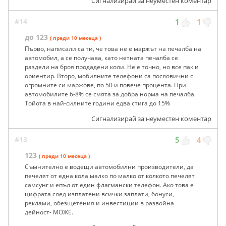
Сигнализирай за неуместен коментар
#14
1
1
до 123
( преди 10 месеца )
Първо, написали са ти, че това не е маржът на печалба на
автомобил, а се получава, като нетната печалба се
раздели на броя продадени коли. Не е точно, но все пак и
ориентир. Второ, мобилните телефони са пословични с
огромните си маржове, по 50 и повече процента. При
автомобилите 6-8% се смята за добра норма на печалба.
Тойота в най-силните години едва стига до 15%
Сигнализирай за неуместен коментар
#13
5
4
123
( преди 10 месеца )
Съмнително е водещи автомобилни производители, да
печелят от една колa малко по малко от колкото печелят
самсунг и епъл от един флагмански телефон. Ако това е
цифрата след изплатени всички заплати, бонуси,
реклами, обезщетения и инвестиции в развойна
дейност- МОЖЕ.