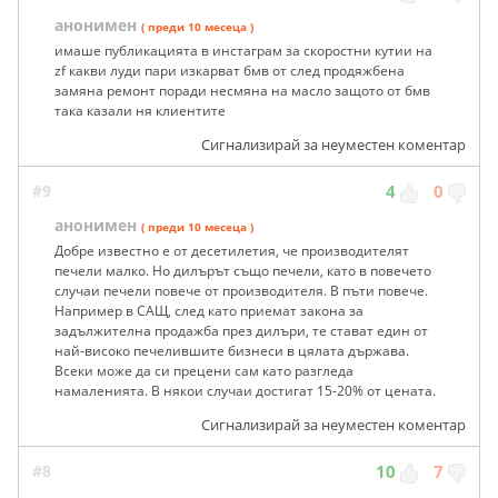
анонимен
( преди 10 месеца )
имаше публикацията в инстаграм за скоростни кутии на
zf какви луди пари изкарват бмв от след продяжбена
замяна ремонт поради несмяна на масло защото от бмв
така казали ня клиентите
Сигнализирай за неуместен коментар
#9
4
0
анонимен
( преди 10 месеца )
Добре известно е от десетилетия, че производителят
печели малко. Но дилърът също печели, като в повечето
случаи печели повече от производителя. В пъти повече.
Например в САЩ, след като приемат закона за
задължителна продажба през дилъри, те стават един от
най-високо печелившите бизнеси в цялата държава.
Всеки може да си прецени сам като разгледа
намаленията. В някои случаи достигат 15-20% от цената.
Сигнализирай за неуместен коментар
#8
10
7