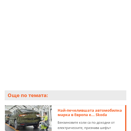
НА СНИМКАТА: Представената и у нас Great Wall
Motor (GWM) е най-печелившата китайска
автомобилна компания
Още по темата:
Най-печелившата автомобилна
марка в Европа е... Skoda
Бензиновите коли са по-доходни от
електрическите, признава шефът