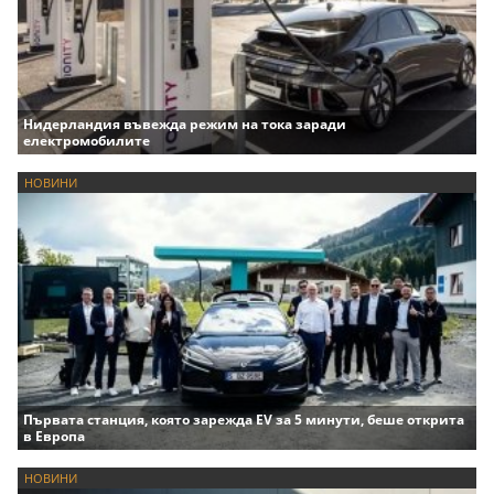
Нидерландия въвежда режим на тока заради
електромобилите
НОВИНИ
Първата станция, която зарежда EV за 5 минути, беше открита
в Европа
НОВИНИ