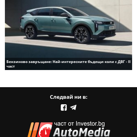
Бензиново завръщане: Най-интересните бъдещи коли с ДВГ - II
част
Следвай ни в: