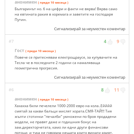
анонимен
( преди 10 месеца )
Българинът но. 6 на цифри и факти не вярва! Вярва само
на евтината ракия в хоремага и заветите на господаря
Путин.
Сигнализирай за неуместен коментар
#7
4
9
Гост
( преди 10 месеца )
Повече се притеснявам електрощраусе, за купувачите на
Тесла че в последните 2 години са намаляваща
геометрична прогресия.
Сигнализирай за неуместен коментар
#6
8
11
анонимен
( преди 10 месеца )
Хахахха били печелели 1000-2000 евро на кола..Ейййй
смятай за какви балъци мислят хората.СМЯ-ТАЙ!!! Тия
жълти стотинки "печалби" умножени по броя продадени
модели, не правят даже и годишния бонус на
зам.директорчетата, камо ли едни други финансови
потоци, и тука не говорим нещата които винаги крият.