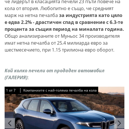
че лидерът в класацията печели 23 пъти повече на
кола от втория. Любопитно е също, че средният
марж на нетна печалба
за индустрията като цяло
е едва 2.2% - драстичен спад в сравнение с 6.3-те
процента за същия период на миналата година.
Общо анализираните от Муньос 34 производителя
имат нетна печалба от 25.4 милиарда евро за
шестмесечието, при 1.15 трилиона евро оборот.
Кой колко печели от продаден автомобил
(ГАЛЕРИЯ)
:
1
1
1
1
1
1
1
от
от
от
от
от
от
от
7
7
7
7
7
7
7
Компаниите с най-голяма печалба на кола
Компаниите с най-голяма печалба на кола
Компаниите с най-голяма печалба на кола
Компаниите с най-голяма печалба на кола
Компаниите с най-голяма печалба на кола
Компаниите с най-голяма печалба на кола
Компаниите с най-голяма печалба на кола