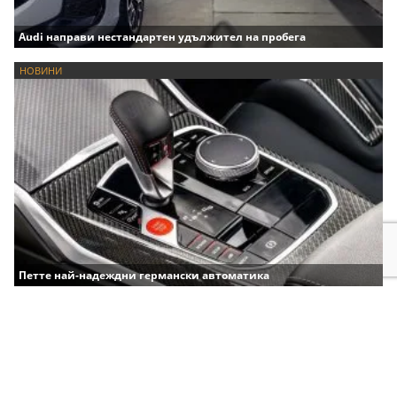
Audi направи нестандартен удължител на пробега
НОВИНИ
Петте най-надеждни германски автоматика
продава, Тристаен апартамент, 96 m2
Варна, Владиславово, 170000 EUR