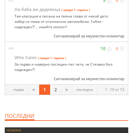
#5
9
6
На баба ви дедовеца
( преди 1 година )
Тая класация е писана на пияна глава от някой дето
хабер си няма от италиански автомобили. Гибли -
надежден?! ... имайте милост!
Сигнализирай за неуместен коментар
#4
10
6
Who Cares
( преди 1 година )
За първи и наверно последен път чета, че Стелвио бил
надежден?!
Сигнализирай за неуместен коментар
<
1
2
>
първа
последна
1 - 10 от 13
ПОСЛЕДНИ
НОВИНИ