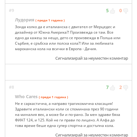
#9
5
0
Лудория
( преди 1 година )
Зонда колко да е италианска с двигател от Мерцедес и
дизайнер от Южна Америка?! Произвежда се там. Все
едно да кажеш за нещо, дето се произвежда в Полша или
Сърбия, е сръбска или полска кола?! Или за любимата
мароканска кола на всички в Европа - Дачия.
Сигнализирай за неуместен коментар
#8
7
2
Who Cares
( преди 1 година )
Не е саркастична, а направо трагикомична класация!
Здравите италиански коли се споминаха през 90 години
на миналия век, а може би и по-рано. За мен здрави бяха
ФИАТ 124, и 125. Кой не ги прави по лиценз. А Алфа до
това време беше една супер спортна и достъпна кола.
Сигнализирай за неуместен коментар