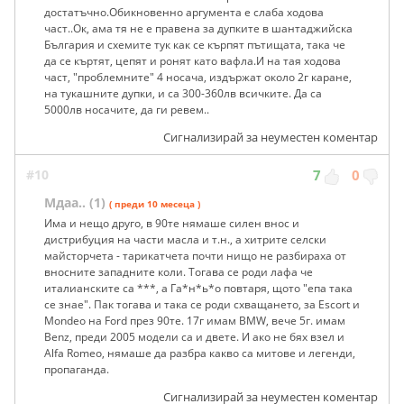
достатъчно.Обикновенно аргумента е слаба ходова
част..Ок, ама тя не е правена за дупките в шантаджийска
България и схемите тук как се кърпят пътищата, така че
да се къртят, цепят и ронят като вафла.И на тая ходова
част, "проблемните" 4 носача, издържат около 2г каране,
на тукашните дупки, и са 300-360лв всичките. Да са
5000лв носачите, да ги ревем..
Сигнализирай за неуместен коментар
#10
7
0
Мдаа.. (1)
( преди 10 месеца )
Има и нещо друго, в 90те нямаше силен внос и
дистрибуция на части масла и т.н., а хитрите селски
майсторчета - тарикатчета почти нищо не разбираха от
вносните западните коли. Тогава се роди лафа че
италианските са ***, а Га*н*ь*о повтаря, щото "епа така
се знае". Пак тогава и така се роди схващането, за Escort и
Mondeo на Ford през 90те. 17г имам BMW, вече 5г. имам
Benz, преди 2005 модели са и двете. И ако не бях взел и
Alfa Romeo, нямаше да разбра какво са митове и легенди,
пропаганда.
Сигнализирай за неуместен коментар