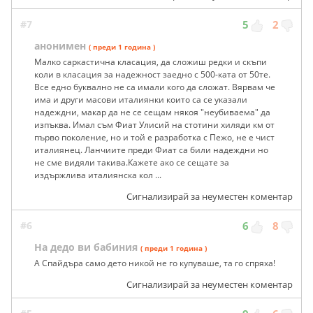
#7
5
2
анонимен
( преди 1 година )
Малко саркастична класация, да сложиш редки и скъпи
коли в класация за надежност заедно с 500-ката от 50те.
Все едно буквално не са имали кого да сложат. Вярвам че
има и други масови италиянки които са се указали
надеждни, макар да не се сещам някоя "неубиваема" да
изпъква. Имал съм Фиат Улисий на стотини хиляди км от
първо поколение, но и той е разработка с Пежо, не е чист
италиянец. Ланчиите преди Фиат са били надеждни но
не сме видяли такива.Кажете ако се сещате за
издържлива италиянска кол ...
Сигнализирай за неуместен коментар
#6
6
8
На дедо ви бабиния
( преди 1 година )
А Спайдъра само дето никой не го купуваше, та го спряха!
Сигнализирай за неуместен коментар