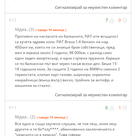
Сигнализирай за неуместен коментар
#12
7
0
Мдаа..(3)
( преди 10 месеца )
Противно на нагласите из балканите, FIAT-ите всъщност
са кучета здрави коли. FIAT Brava 1.4 бензин на над
400хил км, която не си знаеше броя собственици, пред
мен я юркаха около 3 години, 98 000км, с разход само
един заден амортисьор, и една счупена пружина. Караше
се по балкански път вкл черен такъв всеки ден. Беше 15-
18 годишна кола. За същите 3 години на BMWто смених 2
термостата, клапан карт.газове, шарнири, кормилни
накрайници (външ.вътр.) виско, тройник за антифр. и
машинка за стъкло..
Сигнализирай за неуместен коментар
#11
6
1
Мдаа.. (2)
( преди 10 месеца )
Все едно и също заучено слушам, че тия леш, ония леш
другите и те бо*клу****, обикновенно заключението е
"немското си е немско". Това говори