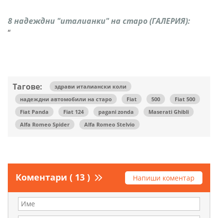
8 надеждни "италианки" на старо (ГАЛЕРИЯ):
“
Тагове:
здрави италиански коли
надеждни автомобили на старо
Fiat
500
Fiat 500
Fiat Panda
Fiat 124
pagani zonda
Maserati Ghibli
Alfa Romeo Spider
Alfa Romeo Stelvio
Коментари ( 13 )
Напиши коментар