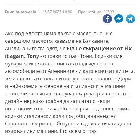
Екип Automedia
16.07.2025 16:50
Прочитания: 12699
Ако под Алфата няма локва с масло, значи е
свършило маслото, казваме на Балканите.
Англичаните твърдят, че
FIAT е съкращение от Fix
it again, Tony
- оправи го пак, Тони. Всички сме
чували клишетата за ниската надеждност на
автомобилите от Апенините - и като всички клишета,
тези също са основани на суровата реалност. Дори
и най-големите фенове на италианските машини
знаят, че за техния вълнуващ характер и елегантен
дизайн нерядко трябва да заплатят с чести
посещения в сервиза. Но не е редно да поставяме
всички италиански коли под общ знаменател.
Страната с форма на ботуш ни е дала и някои доста
издръжливи машини. Ето осем от тях.