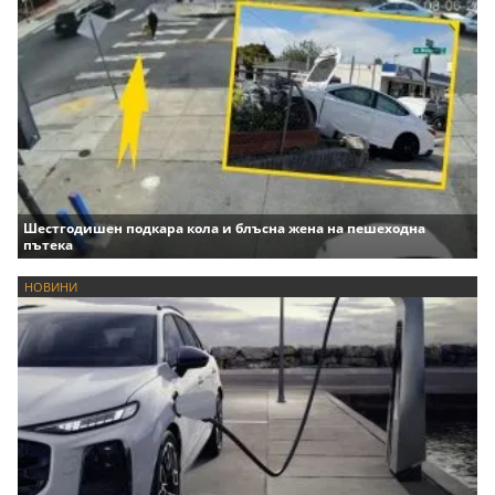
Шестгодишен подкара кола и блъсна жена на пешеходна
пътека
НОВИНИ