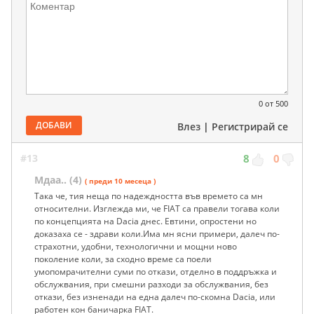
0
от 500
ДОБАВИ
Влез
|
Регистрирай се
#13
8
0
Мдаа.. (4)
( преди 10 месеца )
Така че, тия неща по надеждността във времето са мн
относителни. Изглежда ми, че FIAT са правели тогава коли
по концепцията на Dacia днес. Евтини, опростени но
доказаха се - здрави коли.Има мн ясни примери, далеч по-
страхотни, удобни, технологични и мощни ново
поколение коли, за сходно време са поели
умопомрачителни суми по откази, отделно в поддръжка и
обслужвания, при смешни разходи за обслужвания, без
откази, без изненади на една далеч по-скомна Dacia, или
работен кон баничарка FIAT.