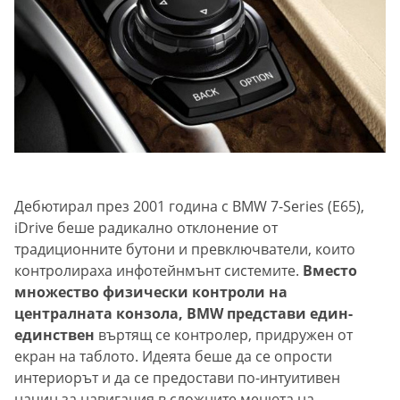
Дебютирал през 2001 година с BMW 7-Series (E65),
iDrive беше радикално отклонение от
традиционните бутони и превключватели, които
контролираха инфотейнмънт системите.
Вместо
множество физически контроли на
централната конзола, BMW представи един-
единствен
въртящ се контролер, придружен от
екран на таблото. Идеята беше да се опрости
интериорът и да се предостави по-интуитивен
начин за навигация в сложните менюта на