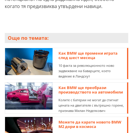
когато тя предизвиква утвърдени навици.
Още по темата:
Как BMW ще промени играта
след шест месеца
10 факта за революционното ново
задвижване на баварците, което
видяхме в Ландсхут
Как BMW ще преобрази
производството на автомобили
Колите с батерии не могат да стигнат
цената на двигателя с вътрешно горене,
признава Милан Неделкович
Можете да карате новото BMW
M2 дори в космоса