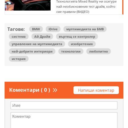
Технологията Mixed Reality ни осигури
най-необикновения тест драйв, който
сме правили (ВИДЕО)
Тагове:
BMW
iDrive
мултимедията на БМВ
система
Ай Драйв
въртящ се контролер
управление на мултимедията
изобретения
най-добрите интериори
технологии
любопитно
история
Коментари ( 0 )
Напиши коментар