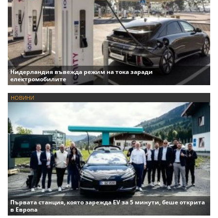
Нидерландия въвежда режим на тока заради
електромобилите
НОВИНИ
Първата станция, която зарежда EV за 5 минути, беше открита
в Европа