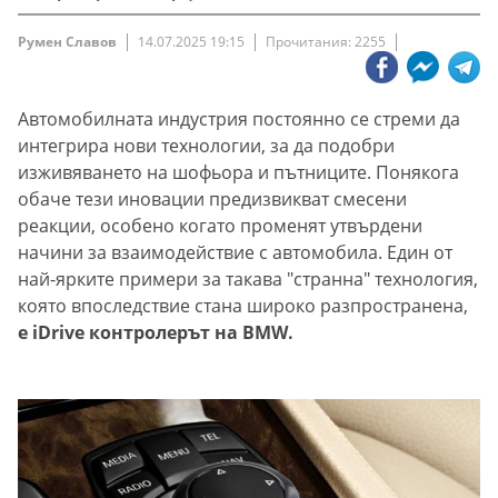
Румен Славов
14.07.2025 19:15
Прочитания: 2255
Автомобилната индустрия постоянно се стреми да
интегрира нови технологии, за да подобри
изживяването на шофьора и пътниците. Понякога
обаче тези иновации предизвикват смесени
реакции, особено когато променят утвърдени
начини за взаимодействие с автомобила. Един от
най-ярките примери за такава "странна" технология,
която впоследствие стана широко разпространена,
е iDrive контролерът на BMW.