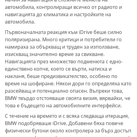
автомобила, контролиращи всичко от радиото и
навигацията до климатика и настройките на
автомобила.
Първоначалната реакция към iDrive беше силно
поляризирана. Много критици и потребители го
намираха за объркващ и труден за използване,
изискващ значително време за свикване.
Навигацията през множество подменюта с едно-
единствено копче, което се върти, натиска и
накланя, беше предизвикателство, особено по
време на шофиране. Някои дори го определяха като
разсейващ и потенциално опасен. Въпреки това,
BMW твърдо отстояваше своята визия, вярвайки, че
това е бъдещето на автомобилните интерфейси.
С течение на времето и с всяка следваща итерация,
BMW подобряваше iDrive. Добавени бяха повече
физически бутони около контролера за бърз достъп