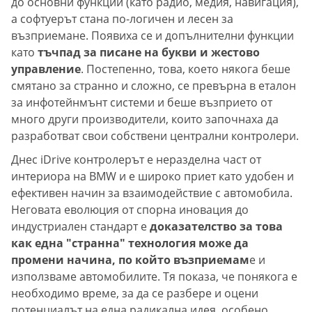
до основни функции (като радио, медия, навигация),
а софтуерът стана по-логичен и лесен за
възприемане. Появиха се и допълнителни функции
като
тъчпад за писане на букви и жестово
управление
. Постепенно, това, което някога беше
смятано за странно и сложно, се превърна в еталон
за инфотейнмънт системи и беше възприето от
много други производители, които започнаха да
разработват свои собствени централни контролери.
Днес iDrive контролерът е неразделна част от
интериора на BMW и е широко приет като удобен и
ефективен начин за взаимодействие с автомобила.
Неговата еволюция от спорна иновация до
индустриален стандарт е
доказателство за това
как една "странна" технология може да
промени начина, по който възприемам
е и
използваме автомобилите. Тя показа, че понякога е
необходимо време, за да се разбере и оцени
потенциалът на една радикална идея, особено