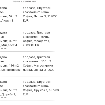
продава, Двустаен
Атра
апартамент, 59 m2
заби
София, Люлин 3, 117000
EUR
продава, Тристаен
Спор
апартамент, 89 m2
днес
София, Младост 4,
250000 EUR
продава, Тристаен
Мачо
апартамент, 116 m2
теле
София, Манастирски
авгу
ливади Запад, 319000
продава, Двустаен
ОФИ
апартамент, 68 m2
Жуни
София, Дружба 1, 167900
Мадр
EUR