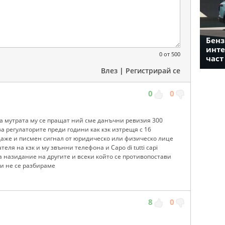
Бенз
инте
0
от 500
част
Влез
|
Регистрирай се
0
0
 на мутрата му се пращат ний сме данъчни ревизия 300
а регулаторите преди години как кзк изтрещя с 16
аже и писмен сигнал от юридическо или физическо лице
теля на кзк и му звънни телефона и Capo di tutti capi
за назидание на другите и всеки който се противопостави
 и не се разбираме
8
0