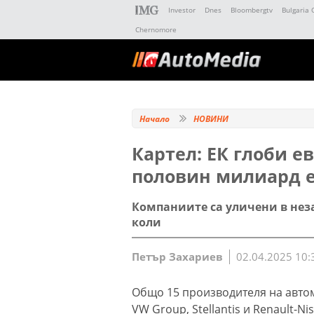
Investor
Dnes
Bloombergtv
Bulgaria 
Chernomore
Начало
НОВИНИ
Картел: ЕК глоби е
половин милиард 
Компаниите са уличени в нез
коли
Петър Захариев
02.04.2025 10:
Общо 15 производителя на автом
VW Group, Stellantis и Renault-Ni