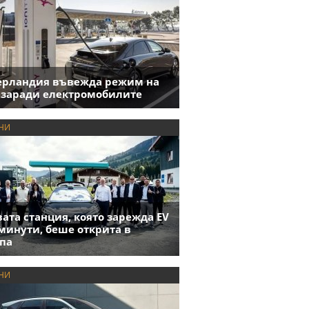
ерландия въвежда режим на
 заради електромобилите
НИ
ата станция, която зарежда EV
 минути, беше открита в
па
НИ