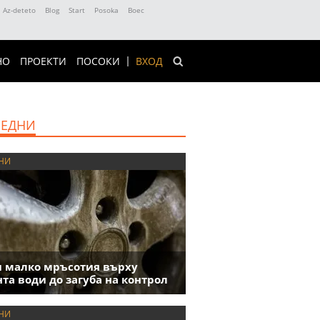
Az-deteto
Blog
Start
Posoka
Boec
НО
ПРОЕКТИ
ПОСОКИ
ВХОД
ЕДНИ
НИ
 малко мръсотия върху
та води до загуба на контрол
НИ