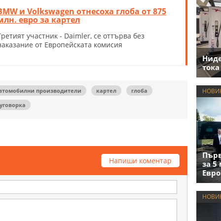
BMW и Volkswagen отнесоха глоба от 875
млн. евро за картел
Третият участник - Daimler, се оттърва без
наказание от Европейската комисия
Нид
тока
втомобилни производители
картел
глоба
НОВИ
уговорка
Първ
Напиши коментар
за 5
Евро
НОВИ