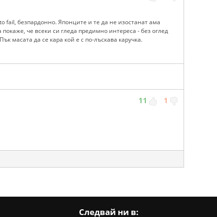
o fail, безпардонно. Японците и те да не изостанат ама
а покаже, че всеки си гледа предимно интереса - без оглед
ък масата да се кара кой е с по-лъскава каручка.
11
1
Следвай ни в: