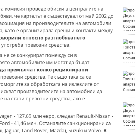
а комисия проведе обиски в централите на
Винисиус Жуниор
яви, че картелът е съществувал от май 2002 до
преподписа с Реал
(Мадрид)
 асоциация на производителите на автомобили
ла, като е организирала срещи и контакти между
оговорили относно разглобяването
ЦСКА удари с 3:0 Макаби
т употреба превозни средства.
като гост
а не се конкурират помежду си в
която автомобилите им могат да бъдат
и да премълчат колко рециклирани
Тъжна вест! Почина
 превозни средства. Те също така са се
голямо име в
томоргите за обработката на излезлите от
медицината
изискват производителите на автомобили да
EUR
 на стари превозни средства, ако е
Златото стигна до 4295
долара за унция
agen - 127,69 млн евро, следват Renault-Nissan -
 и Ford - 41,46 млн. Останалите санкционирани са
, Jaguar, Land Rover, Mazda), Suzuki и Volvo.
В