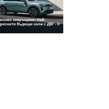
иново завръщане: Най-
ресните бъдещи коли с ДВГ - II