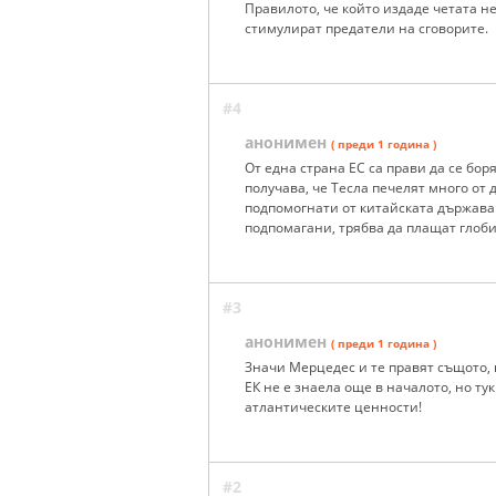
Правилото, че който издаде четата не
стимулират предатели на сговорите.
#4
анонимен
( преди 1 година )
От една страна ЕС са прави да се бор
получава, че Тесла печелят много от
подпомогнати от китайската държава
подпомагани, трябва да плащат глоби
#3
анонимен
( преди 1 година )
Значи Мерцедес и те правят същото, н
ЕК не е знаела още в началото, но ту
атлантическите ценности!
#2