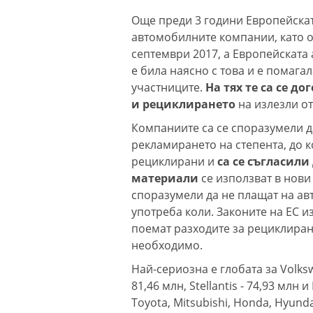
Още преди 3 години Европейскат
автомобилните компании, като об
септември 2017, а Европейската
е била наясно с това и е помага
участниците.
На тях те са се д
и рециклирането
на излезли о
Компаниите са се споразумели д
рекламирането на степента, до 
рециклирани и
са се съгласил
материали
се използват в нови
споразумели да не плащат на ав
употреба коли. Законите на ЕС 
поемат разходите за рециклиране
необходимо.
Най-сериозна е глобата за Volksw
81,46 млн, Stellantis - 74,93 млн
Toyota, Mitsubishi, Honda, Hyundai