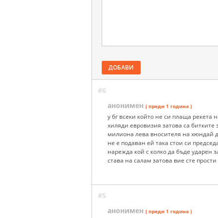
ДОБАВИ
#6
анонимен
( преди 1 година )
у бг всеки който не си плаща рекета
хиляди евровизия затова са битките з
милиона лева вносителя на хюндай д
не е подаван ей така стои си председа
нарежда кой с колко да бъде ударен 
става на салам затова вие сте прости
#5
анонимен
( преди 1 година )