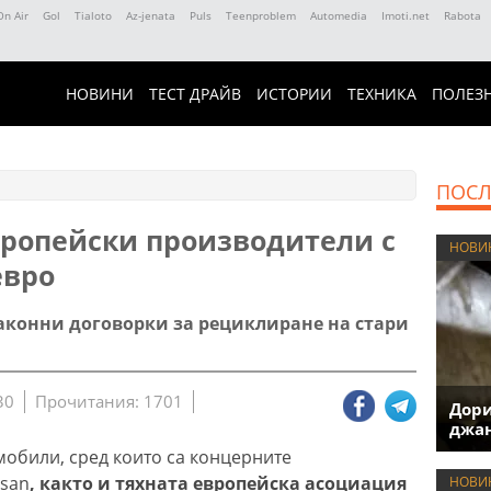
On Air
Gol
Tialoto
Az-jenata
Puls
Teenproblem
Automedia
Imoti.net
Rabota
НОВИНИ
ТЕСТ ДРАЙВ
ИСТОРИИ
ТЕХНИКА
ПОЛЕЗ
ПОСЛ
вропейски производители с
НОВИ
евро
аконни договорки за рециклиране на стари
30
Прочитания: 1701
Дори
джан
обили, сред които са концерните
ssan
, както и тяхната европейска асоциация
НОВИ