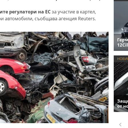
ите регулатори на ЕС
за участие в картел,
ри автомобили, съобщава агенция Reuters.
Герм
12Cil
НОВИ
Защо
от н