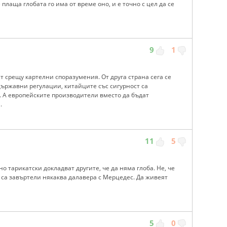
 плаща глобата го има от време оно, и е точно с цел да се
9
1
ят срещу картелни споразумения. От друга страна сега се
 държавни регулации, китайците със сигурност са
. А европейските производители вместо да бъдат
.
11
5
о тарикатски докладват другите, че да няма глоба. Не, че
к са завъртели някаква далавера с Мерцедес. Да живеят
5
0