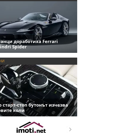
анци доработиха Ferrari
indri Spider
НИ
 старт-стоп бутонът изчезва
овите коли