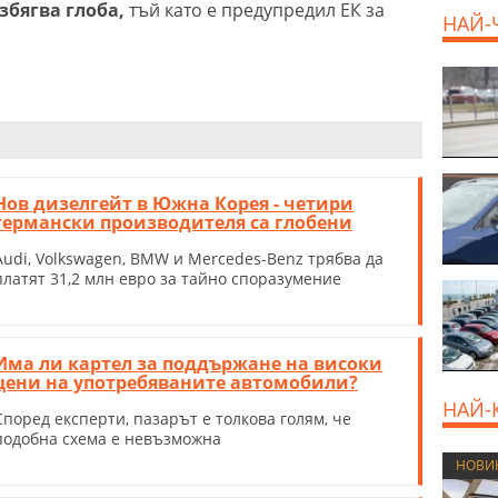
збягва глоба,
тъй като е предупредил ЕК за
НАЙ-
800 E
Нов дизелгейт в Южна Корея - четири
германски производителя са глобени
Audi, Volkswagen, BMW и Mercedes-Benz трябва да
платят 31,2 млн евро за тайно споразумение
Има ли картел за поддържане на високи
цени на употребяваните автомобили?
НАЙ-
Според експерти, пазарът е толкова голям, че
подобна схема е невъзможна
НОВИ