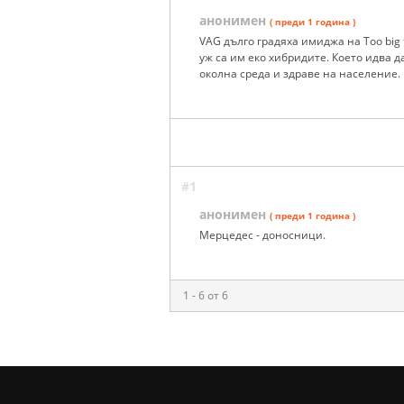
анонимен
( преди 1 година )
VAG дълго градяха имиджа на Too big t
уж са им еко хибридите. Което идва д
околна среда и здраве на население. П
#1
анонимен
( преди 1 година )
Мерцедес - доносници.
1 - 6 от 6