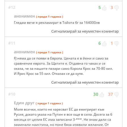
#12
5
3
анонимен
( преди 1 година )
Гледам вече я рекламират в Тойота бг за 164000лв
Сигнализирай за неуместен коментар
#11
6
1
анонимен
( преди 1 година )
FJ няма да се появи в Европа. Цената е в йени и само за
сравнение еврото. За Щатите е. Отдавна го чаках и се
оказа, че за нашите пазари само Корола Крос за 70-80 хил.
И Ярис Крос за 55 хил. Отказах се да купя.
Сигнализирай за неуместен коментар
#10
30
37
Един друг
( преди 1 година )
Моля всички, които не харесват ЕС да емигрират към
Русия, докато указа на Путин е все още в сила. Досега за 6
месеца от целия ЕС има записани 3-***. Не знам дали са
заминали наистина, но поне бяха изявили желание. От