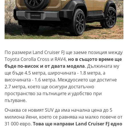
По размери Land Cruiser FJ ще заеме позиция между
Toyota Corolla Cross и RAV4,
но в същото време ще
бъде по-висок и от двата модела
. Дължината му
ще бъде 4.5 метра, широчината - 1.8 метра, а
височината - 1.6 метра. Междуосието ще достигне
2.7 метра, което ще осигури достатъчно
пространство за пътниците и удобство при
пътуване.
Очаква се новият SUV да има начална цена до 5
милиона йени, което се равнява на малко повече от
31 000 евро.
Това ще направи Land Cruiser FJ едно