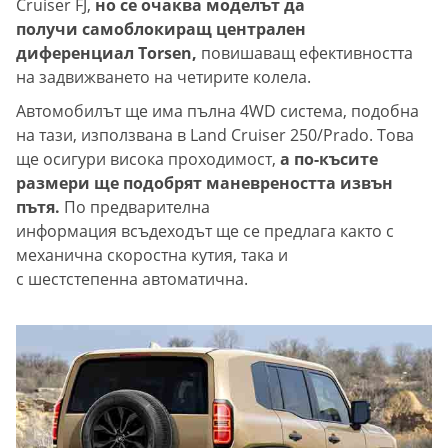
Cruiser FJ,
но се очаква моделът да
получи самоблокиращ централен
диференциал Torsen,
повишаващ ефективността
на задвижването на четирите колела.
Автомобилът ще има пълна 4WD система, подобна
на тази, използвана в Land Cruiser 250/Prado. Това
ще осигури висока проходимост,
а по-късите
размери ще подобрят маневреността извън
пътя.
По предварителна
информация всъдеходът ще се предлага както с
механична скоростна кутия, така и
с шестстепенна автоматична.