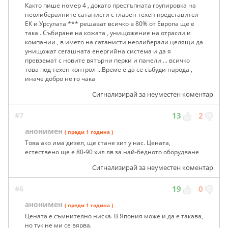
Както пише номер 4 , докато престъпната групировка на
неолибералните сатанисти с главен техен представител
ЕК и Урсулата *** решават всичко в 80% от Европа ще е
така . Събиране на кожата , унищожение на отрасли и
компании , в името на сатанисти неолиберали целящи да
унищожат сегашната енергийна система и да я
превземат с новите вятърни перки и панели ... всичко
това под техен контрол ...Време е да се събуди народа ,
иначе добро не го чака
Сигнализирай за неуместен коментар
#7
13
2
анонимен
( преди 1 година )
Това ако има дизел, ще стане хит у нас. Цената,
естествено ще е 80-90 хил лв за най-бедното оборудване
Сигнализирай за неуместен коментар
#6
19
0
анонимен
( преди 1 година )
Цената е съмнително ниска. В Япония може и да е такава,
но тук не ми се вярва.