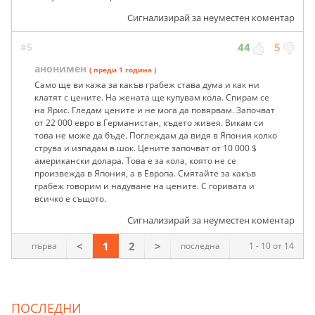
Сигнализирай за неуместен коментар
#5
44
5
анонимен
( преди 1 година )
Само ще ви кажа за какъв грабеж става дума и как ни
клатят с цените. На жената ще купувам кола. Спирам се
на Ярис. Гледам цените и не мога да повярвам. Започват
от 22 000 евро в Германистан, където живея. Викам си
това не може да бъде. Поглеждам да видя в Япония колко
струва и изпадам в шок. Цените започват от 10 000 $
американски долара. Това е за кола, която не се
произвежда в Япония, а в Европа. Смятайте за какъв
грабеж говорим и надуване на цените. С горивата и
всичко е същото.
Сигнализирай за неуместен коментар
<
1
2
>
първа
последна
1 - 10 от 14
ПОСЛЕДНИ