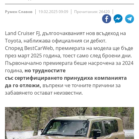
Румен Славов
19.02.2025 09:09
Прочитания: 26420
Land Cruiser FJ, дългоочакваният нов всъдеход на
Toyota, наближава официалния си дебют.
Според BestCarWeb, премиерата на модела ще бъде
през март 2025 година, тоест само след броени дни.
Първоначално премиерата беше насрочена за 2024
година,
но трудностите
със сертифицирането принудиха компанията
да го отложи,
въпреки че точните причини за
забавянето остават неизвестни.