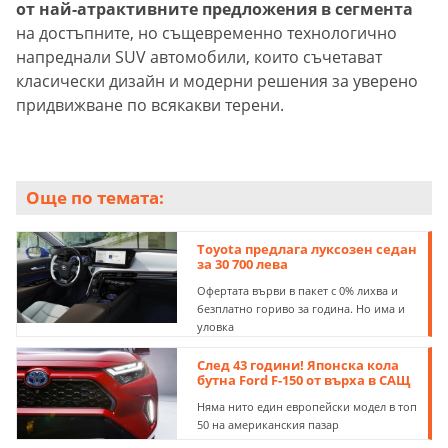
от най-атрактивните предложения в сегмента
на достъпните, но същевременно технологично
напреднали SUV автомобили, които съчетават
класически дизайн и модерни решения за уверено
придвижване по всякакви терени.
Още по темата:
Toyota предлага луксозен седан
за 30 700 лева
Офертата върви в пакет с 0% лихва и
безплатно гориво за година. Но има и
уловка
След 43 години! Японска кола
бутна Ford F-150 от върха в САЩ
Няма нито един европейски модел в топ
50 на американския пазар