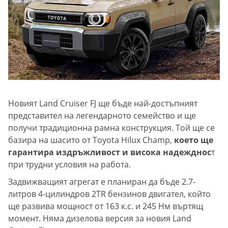
Новият Land Cruiser FJ ще бъде най-достъпният
представител на легендарното семейство и ще
получи традиционна рамна конструкция. Той ще се
базира на шасито от Toyota Hilux Champ,
което ще
гарантира издръжливост и висока надежднос
т
при трудни условия на работа.
Задвижващият агрегат е планиран да бъде 2.7-
литров 4-цилиндров 2TR бензинов двигател, който
ще развива мощност от 163 к.с. и 245 Нм въртящ
момент. Няма дизелова версия за новия Land