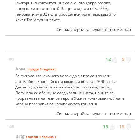
България, в която путинизма е много добре развит,
напусналите са точно 0. Защо така, там няма ***,
гейропа, няма 32 пола, изобщо всичко е така, както го
искат Тръмпутинистите.
Сигнализирай за неуместен коментар
#9
12
5
Ами
( преди 1 година )
За съжаление, ако иска човек, да си вземе японски
автомобил, Европейската комисия облага с 30% вноса.
Демек, купувайте от европейските производители...
Получава се обаче, че след увеличението, цените се
приравняват на тези от европейските конглокенти. Иначе
казано преебавка от Европейската комисия
Сигнализирай за неуместен коментар
#8
19
13
Drtg
( преди 1 година )