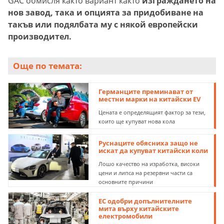
GAC обмисля както вариант както
изграждането на
нов завод, така и опцията за придобиване на
такъв или подялбата му с някой европейски
производител.
Още по темата:
Германците преминават от
местни марки на китайски EV
Цената е определящият фактор за тези,
които ще купуват нова кола
Руснаците обясниха защо не
искат да купуват китайски коли
Лошо качество на изработка, високи
цени и липса на резервни части са
основните причини
ЕС одобри допълнителните
мита върху китайските
електромобили