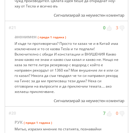
чужд производител. Цялата идея беше да откраднат ноу-
хау от Тесла и всичко въ
Сигнализирай за неуместен коментар
#21
0
3
анонимен
( преди 1 година )
И къде ти противоречах? Просто ти казах че и в Китай има
изключение и то се казва Tesla и ти подпали!
Включително с обиди И констатации и ВНУШЕНИЯ Какво
знам какво не знам и какво съм казал и какво не. Нищо не
каза за петте литра резервоар с водород с който е
направен рекордът от 1360 км? Мое внушение ли е или си
го казал? Някога да съм твърдял че ти си направил рекорд
на Гинес за да ми преписваш тези думи? Нека си
отговорим на въпросите и да приключим темата.... ако
желаеш приключване.
Сигнализирай за неуместен коментар
#20
7
0
РУК
( преди 1 година )
Митьо, изразих мнение по статията, познавайки