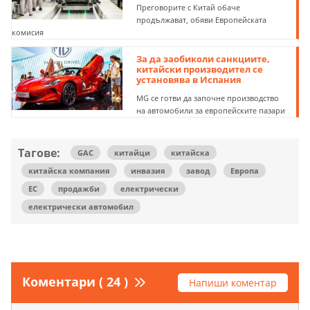
Преговорите с Китай обаче
продължават, обяви Европейската
комисия
За да заобиколи санкциите,
китайски производител се
установява в Испания
MG се готви да започне производство
на автомобили за европейските пазари
Тагове:
GAC
китайци
китайска
китайска компания
инвазия
завод
Европа
ЕС
продажби
електрически
електрически автомобил
Коментари ( 24 )
Напиши коментар