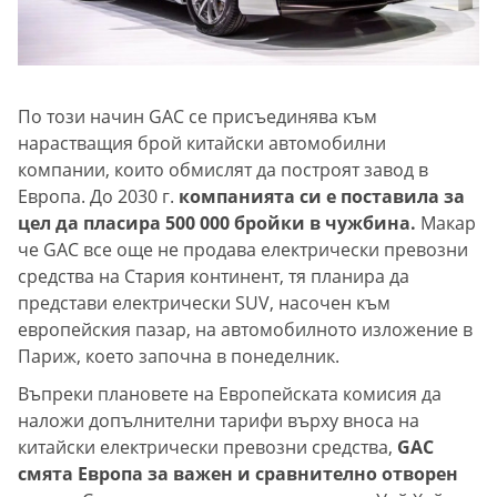
По този начин GAC се присъединява към
нарастващия брой китайски автомобилни
компании, които обмислят да построят завод в
Европа. До 2030 г.
компанията си е поставила за
цел да пласира 500 000 бройки в чужбина.
Макар
че GAC все още не продава електрически превозни
средства на Стария континент, тя планира да
представи електрически SUV, насочен към
европейския пазар, на автомобилното изложение в
Париж, което започна в понеделник.
Въпреки плановете на Европейската комисия да
наложи допълнителни тарифи върху вноса на
китайски електрически превозни средства,
GAC
смята Европа за важен и сравнително отворен