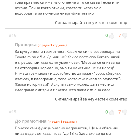
това правило си има изключение и то се казва Тесла и ти
откачи. Точно както откачи, когато ти казах че е
водородът има по-ниска енергийна плътно
Сигнализирай за неуместен коментар
#16
0
7
Проверка
( преди 1 година )
За културност и грамотност. Казал ли си че резервоара на
Toyota mirai е 5 л. Да или не? Как се постъпва Когато някой
е сгрешил ми каза един умен човек "Месеци се опитва да
ти отговарям нормално, ама ти наистина не си наред!
Нямаш грам мозък и достойнство да каже - "сори, сбърках,
излъгах, в килограми е, това което съм писал са глупости".
Жалка история си!" В случая само можеш да заместиш
килограми с литри и изказването важи с пълна сила!
Сигнализирай за неуместен коментар
#15
0
7
До грамотния
( преди 1 година )
Понеже съм функционално неграмотен, Ще ми обясниш
ли аз къде съм казал това "До 13 хайде лъжльо да ми