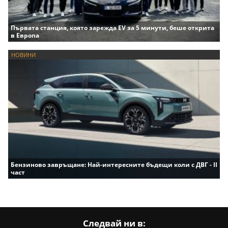
Първата станция, която зарежда EV за 5 минути, беше открита
в Европа
НОВИНИ
Бензиново завръщане: Най-интересните бъдещи коли с ДВГ - II
част
Следвай ни в: