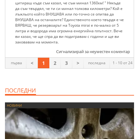
цитираш къде съм казал, че съм минал 1360км! " Някъде
да съм твърдял, че ти си минал толкова километри? Кой е
лъжльото който ВНУШАВА или по-точно се опитва да
ВНУШАВА на останалите? Единственото което твърдя е че
ВЯРВАШ, че резервоарът на Toyota mirai е по-малко от 5
литра и водорода има огромна енергийна плътност. Вече
ви казах, че ще спра да ви подигравам с години и ще ви
заковавам на момента.
Сигнализирай за неуместен коментар
<
1
2
3
>
първа
последна
1 - 10 от 24
ПОСЛЕДНИ
НОВИНИ