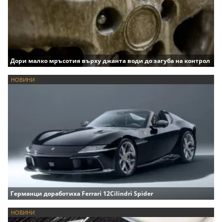
Дори малко мръсотия върху джанта води до загуба на контрол
НОВИНИ
Германци доработиха Ferrari 12Cilindri Spider
НОВИНИ