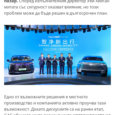
пазар.
Според изпълнителния директор Уей Хейган
митата със сигурност оказват влияние, но този
проблем може да бъде решен в дългосрочен план.
Едно от възможните решения е местното
производство и компанията активно проучва тази
възможност. Докато дискусиите са на ранен етап,