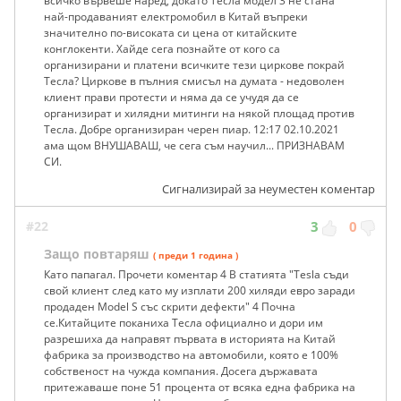
всичко вървеше наред, докато Тесла модел 3 не стана
най-продаваният електромобил в Китай въпреки
значително по-високата си цена от китайските
конглокенти. Хайде сега познайте от кого са
организирани и платени всичките тези циркове покрай
Тесла? Циркове в пълния смисъл на думата - недоволен
клиент прави протести и няма да се учудя да се
организират и хилядни митинги на някой площад против
Тесла. Добре организиран черен пиар. 12:17 02.10.2021
ама щом ВНУШАВАШ, че сега съм научил... ПРИЗНАВАМ
СИ.
Сигнализирай за неуместен коментар
#22
3
0
Защо повтаряш
( преди 1 година )
Като папагал. Прочети коментар 4 В статията "Tesla съди
свой клиент след като му изплати 200 хиляди евро заради
продаден Model S със скрити дефекти" 4 Почна
се.Китайците поканиха Тесла официално и дори им
разрешиха да направят първата в историята на Китай
фабрика за производство на автомобили, която е 100%
собственост на чужда компания. Досега държавата
притежаваше поне 51 процента от всяка една фабрика на