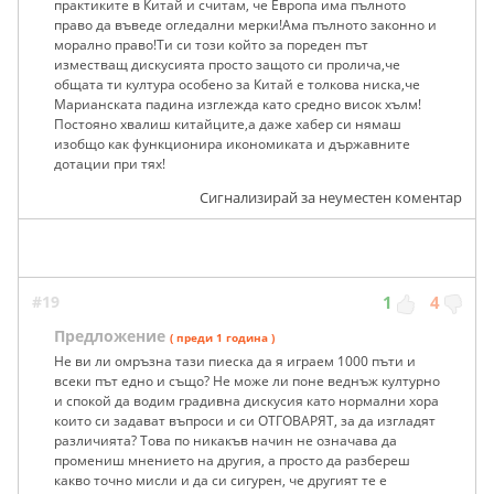
практиките в Китай и считам, че Европа има пълното
право да въведе огледални мерки!Ама пълното законно и
морално право!Ти си този който за пореден път
изместващ дискусията просто защото си пролича,че
общата ти култура особено за Китай е толкова ниска,че
Марианската падина изглежда като средно висок хълм!
Постояно хвалиш китайците,а даже хабер си нямаш
изобщо как функционира икономиката и държавните
дотации при тях!
Сигнализирай за неуместен коментар
#19
1
4
Предложение
( преди 1 година )
Не ви ли омръзна тази пиеска да я играем 1000 пъти и
всеки път едно и също? Не може ли поне веднъж културно
и спокой да водим градивна дискусия като нормални хора
които си задават въпроси и си ОТГОВАРЯТ, за да изгладят
различията? Това по никакъв начин не означава да
промениш мнението на другия, а просто да разбереш
какво точно мисли и да си сигурен, че другият те е