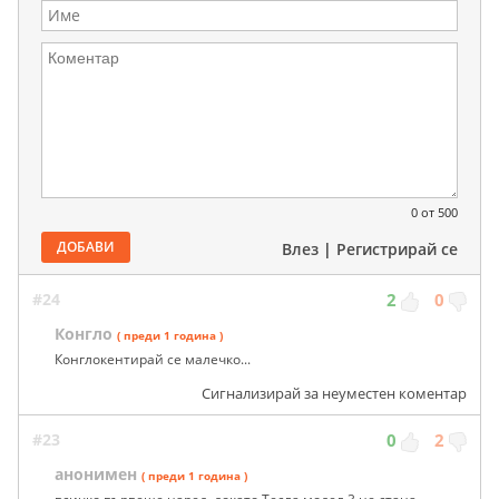
0
от 500
ДОБАВИ
Влез
|
Регистрирай се
#24
2
0
Конгло
( преди 1 година )
Конглокентирай се малечко...
Сигнализирай за неуместен коментар
#23
0
2
анонимен
( преди 1 година )