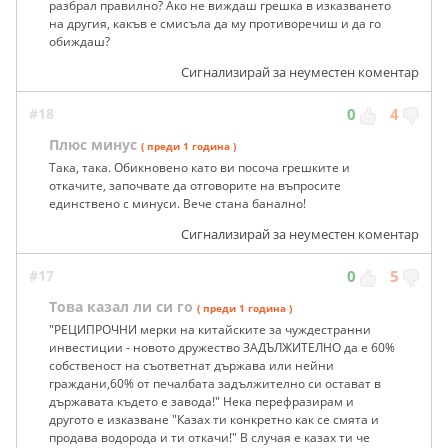
разбрал правилно? Ако не виждаш грешка в изказването
на другия, какъв е смисъла да му противоречиш и да го
обиждаш?
Сигнализирай за неуместен коментар
#18
0
4
Плюс минус
( преди 1 година )
Така, така. Обикновено като ви посоча грешките и
откачите, започвате да отговорите на въпросите
единствено с минуси. Вече стана банално!
Сигнализирай за неуместен коментар
#17
0
5
Това казал ли си го
( преди 1 година )
"РЕЦИПРОЧНИ мерки на китайските за чуждестранни
инвестиции - новото дружество ЗАДЪЛЖИТЕЛНО да е 60%
собственост на съответнат държава или нейни
граждани,60% от печалбата задължително си остават в
държавата където е завода!" Нека перефразирам и
другото е изказване "Казах ти конкретно как се смята и
продава водорода и ти откачи!" В случая е казах ти че