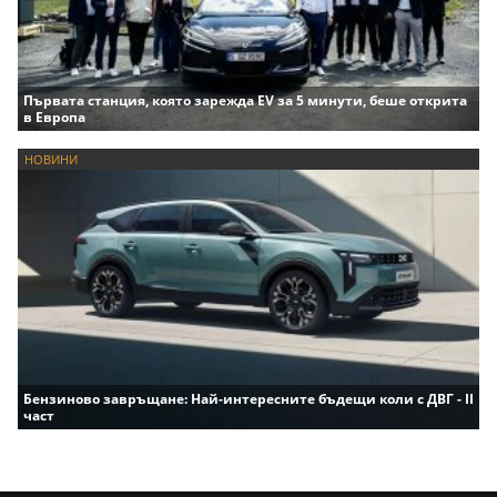
Първата станция, която зарежда EV за 5 минути, беше открита
в Европа
НОВИНИ
Бензиново завръщане: Най-интересните бъдещи коли с ДВГ - II
част