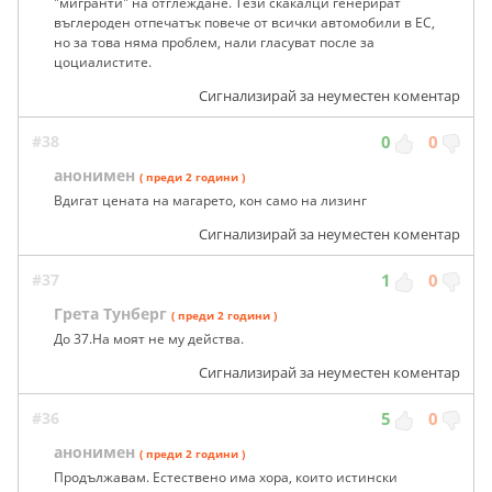
"мигранти" на отглеждане. Тези скакалци генерират
въглероден отпечатък повече от всички автомобили в ЕС,
но за това няма проблем, нали гласуват после за
цоциалистите.
Сигнализирай за неуместен коментар
#38
0
0
анонимен
( преди 2 години )
Вдигат цената на магарето, кон само на лизинг
Сигнализирай за неуместен коментар
#37
1
0
Грета Тунберг
( преди 2 години )
До 37.На моят не му действа.
Сигнализирай за неуместен коментар
#36
5
0
анонимен
( преди 2 години )
Продължавам. Естествено има хора, които истински