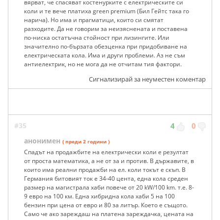
вярват, че спасяват костенурките с електрическите си
коли и те вече платиха green premium (Бил Гейтс така го
нарича). Но има и прагматици, които си смятат
разходите. Да не говорим за неизяснената и поставена
по-ниска остатъчна стойност при лизингите. Или
значително по-бързата обезценка при придобиване на
електрическата кола. Има и други проблеми. Аз не съм
антиелектрик, но не мога да не отчитам тия фактори.
Сигнализирай за неуместен коментар
#35
4
0
анонимен
( преди 2 години )
Спадът на продажбите на електрически коли е резултат
от проста математика, а не от за и против. В държавите, в
които има реални продажби на ел. коли токът е скъп. В
Германия битовият ток е 34-40 цента, една кола среден
размер на магистрала хаби повече от 20 kW/100 km. т.е. 8-
9 евро на 100 км. Една хибридна кола хаби 5 на 100
бензин при цена от евро и 80 за литър. Което е същото.
Само че ако зареждаш на платена зареждачка, цената на