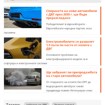
Спирането на нови автомобили
с ДВГ през 2035 г. ще бъде
преразгледано
Победителият в евроизборите -
Европейската народна партия, иска
промяна
Електромобилите се развалят
1,5 пъти по-често от колите с
ДВГ
Основните проблеми на
електрифицираните модели са в
софтуера и електронните системи
Ще забранят ли препродажбата
на стари автомобили?
От спирането на колите без DPF до
водородните автобуси: какво
предвижда новият Интегриран план
Тагове:
забрана на ДВГ
Зелена сделка