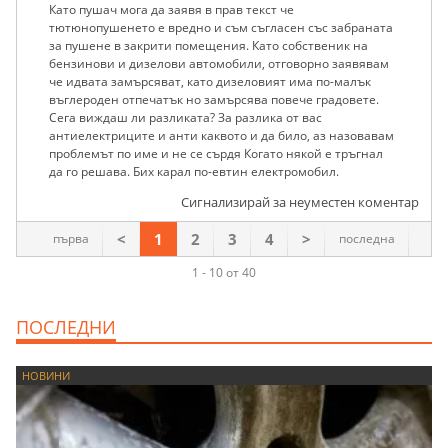
Като пушач мога да заявя в прав текст че
тютюнопушенето е вредно и съм съгласен със забраната
за пушене в закрити помещения. Като собственик на
бензинови и дизелови автомобили, отговорно заявявам
че идвата замърсяват, като дизеловият има по-малък
въглероден отпечатък но замърсява повече градовете.
Сега виждаш ли разликата? За разлика от вас
антиелектриците и анти каквото и да било, аз назовавам
проблемът по име и не се сърдя Когато някой е тръгнал
да го решава. Бих карал по-евтин електромобил.
Сигнализирай за неуместен коментар
<
1
2
3
4
>
първа
последна
1 - 10 от 40
ПОСЛЕДНИ
НОВИНИ