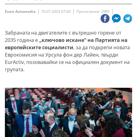
Екип Automedia
10.07.2024 07:00
Прочитания: 2989
Забраната на двигателитe с вътрешно горене от
2035 година е
„ключово искане“ на Партията на
европейските социалисти
, за да подкрепи новата
Еврокомисия на Урсула фон дер Лайен, твърди
EurActiv, позовавайки се на официален документ на
групата.