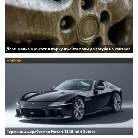
Дори малко мръсотия върху джанта води до загуба на контрол
НОВИНИ
Германци доработиха Ferrari 12Cilindri Spider