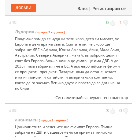
ДОБАВИ
Влез
|
Регистрирай се
#40
0
1
Лудория
( преди 2 години )
Продължавам да се чудя на тези хора, дето си мислят, че
Европа е центъра на света. Смятате ли, че скоро ще
забранят ДВГ в Африка, Южна Америка, Азия, Мала Азия,
Австралия, Северна Америка... чакай, аз изброих целия
свят без Европа. Аха... значи още дълго ще има ДВГ. А до
2035 я има забрана, я не в ЕС. А ако европейските фирми
се прецакат - прецакат. Пазарът няма да остане незает -
има и японски, и китайски, и американски компании,
които да го заемат. Всичко друго е просто да се дрънка на
по бира
Сигнализирай за неуместен коментар
#39
3
0
анонимен
( преди 2 години )
Цоциалистите и зелените ще съсипят Европа. Пълна
забрана на ДВГ и същевремено се приемат милиони