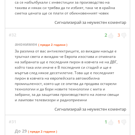
са се набълбукали с инвестиции за производство на
такива и някак си трябва да ги избият, така че в крайна
сметка цената ще се плати от обикновенният човек
Сигнализирай за неуместен коментар
#32
2
3
анонимен
( преди 2 години )
За разлика от вас антиелектриците, аз виждам накъде е
тръгнал света и виждам че Европа изостава и отмяната
на забраната ще е последния пирон в ковчега не на ДВГ,
който така или иначе е В последния си стадий и ще е
мъртъв след някое десетилетие. Това ще е последният
пирон в ковчега на европейската автомобилна
промишленост, която ще се опитва да продава остарели
технологии и да бори новите технологии с мита и
забрани, за да защитава производството на лоени свещи
и лампови телевизори и радиоприемни
Сигнализирай за неуместен коментар
#31
1
1
До 29
( преди 2 години )