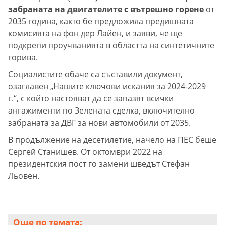
забраната на двигателите с вътрешно горене
от
2035 година, както бе предложила предишната
комисията на фон дер Лайен, и заяви, че ще
подкрепи проучванията в областта на синтетичните
горива.
Социалистите обаче са съставили документ,
озаглавен „Нашите ключови искания за 2024-2029
г.“, с който настояват да се запазят всички
ангажименти по Зелената сделка, включително
забраната за ДВГ за нови автомобили от 2035.
В продължение на десетилетие, начело на ПЕС беше
Сергей Станишев. От октомври 2022 на
президентския пост го замени шведът Стефан
Льовен.
Още по темата: