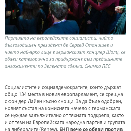
Партията на европейските социалисти, чийто
дългогодишен президент бе Сергей Станишев и
чието най-ярко лице е германският канцлер Шолц, се
обяви категорично за придържане към предишните
ангажименти по Зелената сделка. Снимка ПЕС
Социалистите и социалдемократите, които държат
общо 134 места в новия европарламент, се срещна
с фон дер Лайен късно снощи. За да бъде одобрен,
новият състав на комисията начело с германската
се нуждае задължително от тяхната подкрепа, както
и от тези на Европейската народна партия и групата
на либералите (Renew).
ЕНП вече се обяви против