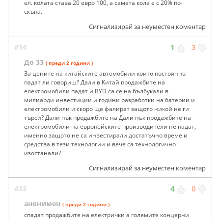
ел. колата става 20 евро 100, а самата кола е с 20% по-
скъпа.
Сигнализирай за неуместен коментар
#34
1
3
До 33
( преди 2 години )
За цените на китайските автомобили които постоянно
падат ли говориш? Дали в Китай продажбите на
електромобили падат и BYD са се на бълбукали в
милиарди инвестиции и години разработки на батерии и
електромобили и скоро ще фалират защото никой не ги
търси? Дали пък продажбите на Дали пък продажбите на
електромобили на европейските производители не падат,
именно защото не са инвестирали достатъчно време и
средства в тези технологии и вече са технологично
изостанали?
Сигнализирай за неуместен коментар
#33
4
0
анонимен
( преди 2 години )
спадат продажбите на електрички а големите концерни