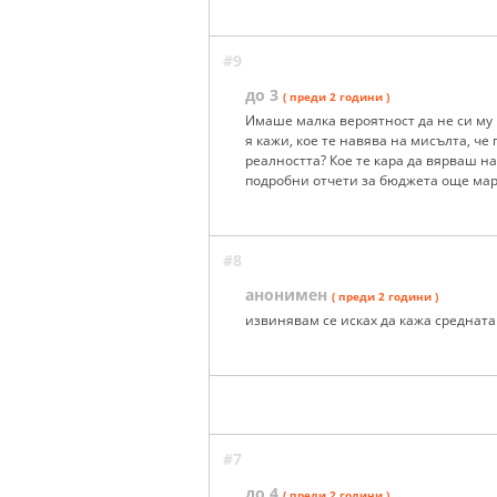
#9
до 3
( преди 2 години )
Имаше малка вероятност да не си му р
я кажи, кое те навява на мисълта, ч
реалността? Кое те кара да вярваш н
подробни отчети за бюджета още мар
#8
анонимен
( преди 2 години )
извинявам се исках да кажа среднат
#7
до 4
( преди 2 години )