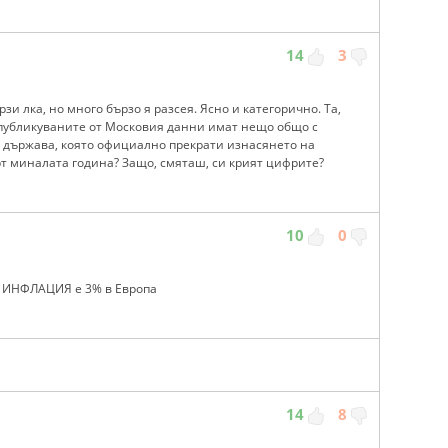
14
3
зи лка, но много бързо я разсея. Ясно и категорично. Та,
е публикуваните от Московия данни имат нещо общо с
а държава, която официално прекрати изнасянето на
т миналата година? Защо, смяташ, си крият цифрите?
10
0
а ИНФЛАЦИЯ е 3% в Европа
14
8