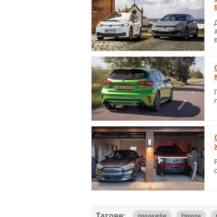
Тагове:
продажби
Европа