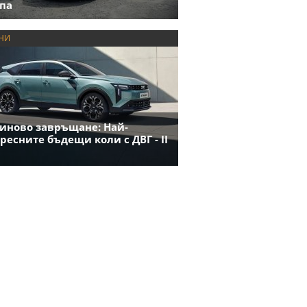
па
НИ
иново завръщане: Най-
ресните бъдещи коли с ДВГ - II