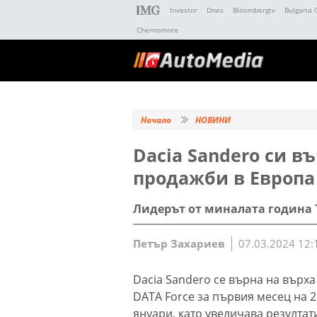
Investor
Dnes
Bloombergtv
Bulgaria 
Chernomore
Начало
НОВИНИ
Dacia Sandero си в
продажби в Европа
Лидерът от миналата година Te
Петър Захариев
07.03.2024 12:
Dacia Sandero се върна на върха
DATA Force за първия месец на 
януари, като увеличава резултат