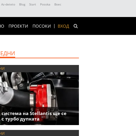
Az-deteto
Blog
Start
Posoka
Boec
НО
ПРОЕКТИ
ПОСОКИ
ВХОД
ЕДНИ
НИ
 система на Stellantis ще се
 с турбо дупката
НИ