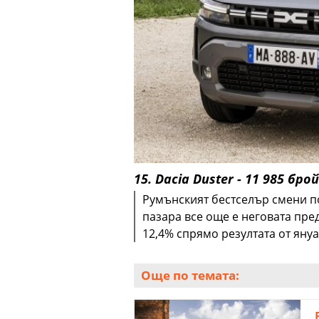
15. Dacia Duster - 11 985 бро
Румънският бестселър смени по
пазара все още е неговата пре
12,4% спрямо резултата от януа
Още по темата: