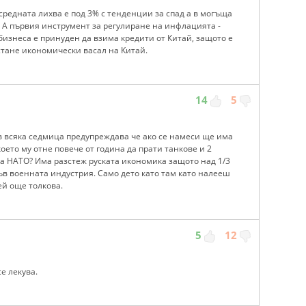
редната лихва е под 3% с тенденции за спад а в могъща
е. А първия инструмент за регулиране на инфлацията -
 бизнеса е принуден да взима кредити от Китай, защото е
 стане икономически васал на Китай.
14
5
в всяка седмица предупреждава че ако се намеси ще има
оето му отне повече от година да прати танкове и 2
на НАТО? Има разстеж руската икономика защото над 1/3
в военната индустрия. Само дето като там като налееш
ей още толкова.
5
12
е лекува.