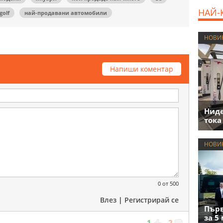
НАЙ-
golf
най-продавани автомобили
НОВИ
Напиши коментар
Нид
тока
НОВИ
0
от 500
Влез
|
Регистрирай се
Първ
за 5
1
2