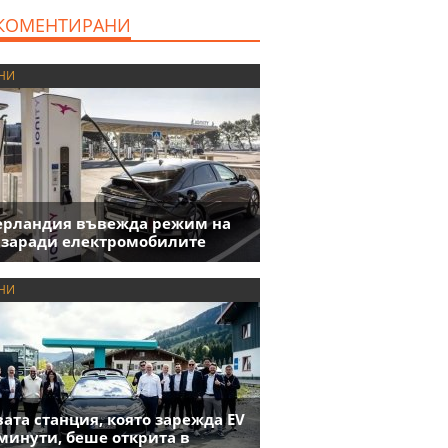
милиона евро
КОМЕНТИРАНИ
НИ
ерландия въвежда режим на
 заради електромобилите
НИ
ата станция, която зарежда EV
 минути, беше открита в