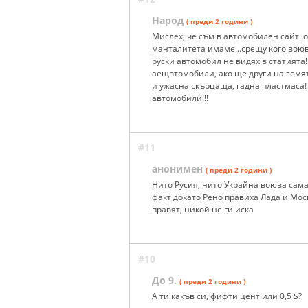
Народ
( преди 2 години )
Мислех, че съм в автомобилен сайт..о
манталитета имаме...срещу кого воюва
руски автомобил не видях в статията!
аещвтомобили, ако ще други на земят
и ужасна скърцаща, гадна пластмаса
автомобили!!!
#11
анонимен
( преди 2 години )
Нито Русия, нито Украйна воюва сама
факт докато Рено правиха Лада и Моск
правят, никой не ги иска
#10
До 9.
( преди 2 години )
А ти какъв си, фифти цент или 0,5 $?