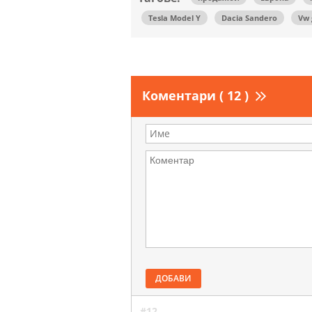
Tesla Model Y
Dacia Sandero
Vw 
Коментари ( 12 )
ДОБАВИ
#12