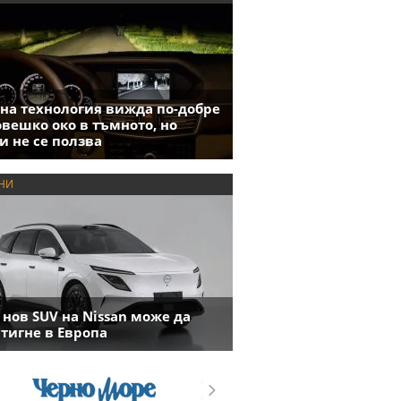
на технология вижда по-добре
овешко око в тъмното, но
и не се ползва
НИ
 нов SUV на Nissan може да
тигне в Европа