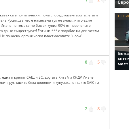
Евро
казах се в политически, поне според коментарите...егати
НОВИ
ла Русия...за кво е намесена тук не знам...нито един
 Иначе по темата-не бих си купил 90% от посочените
а да не съществуват! Евтини *** с подобие на двигатели
! Не понасям органически пластмасовите "нови"
Бенз
инте
8
5
част
, една я крепят САЩ и ЕС, другата Китай и КНДР Иначе
вич, руснаците бяха доволни и купуваха, от както SAIC ги
2
8