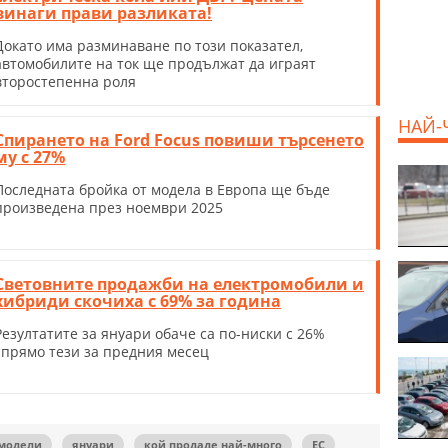
винаги прави разликата!
Докато има разминаване по този показател,
автомобилите на ток ще продължат да играят
второстепенна роля
НАЙ-
Спирането на Ford Focus повиши търсенето
му с 27%
Последната бройка от модела в Европа ще бъде
произведена през ноември 2025
Световните продажби на електромобили и
хибриди скочиха с 69% за година
Резултатите за януари обаче са по-ниски с 26%
спрямо тези за предния месец
модели
януари
кой продаде най-много
ЕС