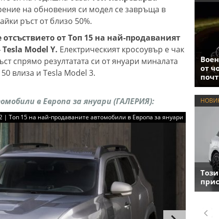
рение на обновения си модел се завръща в
айки ръст от близо 50%.
е отсъствието от Топ 15 на най-продаваният
 Tesla Model Y.
Електрическият кросоувър е чак
Воен
ръст спрямо резултатата си от януари миналата
от ч
50 влиза и Tesla Model 3.
почт
омобили в Европа за януари (ГАЛЕРИЯ):
НОВИ
22 | Топ 15 на най-продаваните автомобили в Европа за януари
Този
прис