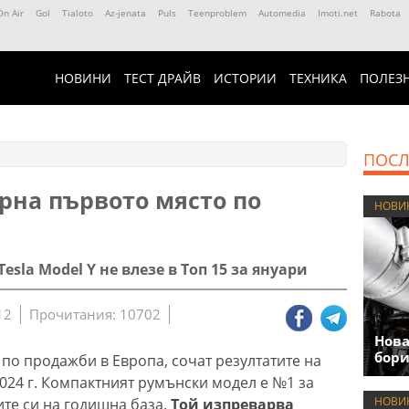
On Air
Gol
Tialoto
Az-jenata
Puls
Teenproblem
Automedia
Imoti.net
Rabota
НОВИНИ
ТЕСТ ДРАЙВ
ИСТОРИИ
ТЕХНИКА
ПОЛЕЗ
ПОСЛ
ърна първото място по
НОВИ
sla Model Y не влезе в Топ 15 за януари
12
Прочитания: 10702
Нова
бори
 по продажби в Европа, сочат резултатите на
2024 г. Компактният румънски модел е №1 за
НОВИ
ите си на годишна база.
Той изпреварва