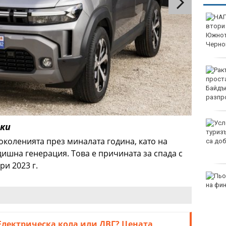
НАП: Почти всеки втори
обект по Южното
Черноморие е с
нарушение
Ракът на простатата на
Джо Байдън се е
разпространил
Условията за туризъм в
йки
планините са добри
коленията през миналата година, като на
дишна генерация. Това е причината за спада с
ри 2023 г.
Пьотр Нестеров е на
финал в Пловдив
Eлектрическа кола или ДВГ? Цената