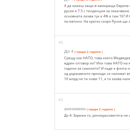
А да кажеш защо в замираща Европа с
русия е 7.5 с тенденция за покачван
основната лихва тук е 4% а там 16? И
по-евтино. На кратко скоро Русия ще
#6
До 4
( преди 2 години )
Срещу кое НАТО, това което Медведе
ядрен отговор ли? Или това НАТО на к
години за самолети? И къде е флота 
од държавните приходи се наливат въ
10 млрд не ти нови 11, а ти казва нал
#5
анонимен
( преди 2 години )
До 4: Зарежи го, умнокрасивитета не с