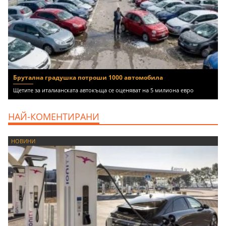
Брутална градушка потроши 1000 автомобила
Щетите за италианската автокъща се оценяват на 5 милиона евро
НАЙ-КОМЕНТИРАНИ
НОВИНИ