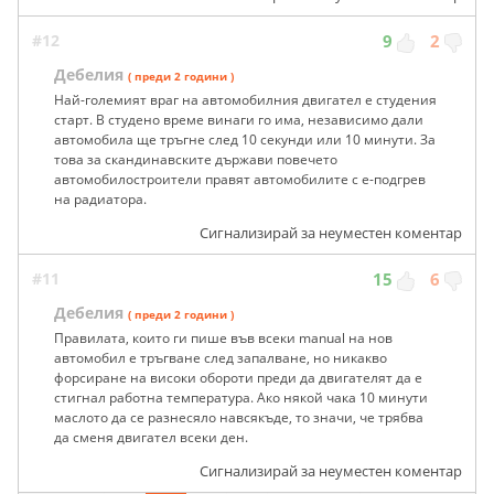
#12
9
2
Дебелия
( преди 2 години )
Най-големият враг на автомобилния двигател е студения
старт. В студено време винаги го има, независимо дали
автомобила ще тръгне след 10 секунди или 10 минути. За
това за скандинавските държави повечето
автомобилостроители правят автомобилите с е-подгрев
на радиатора.
Сигнализирай за неуместен коментар
#11
15
6
Дебелия
( преди 2 години )
Правилата, които ги пише във всеки manual на нов
автомобил е тръгване след запалване, но никакво
форсиране на високи обороти преди да двигателят да е
стигнал работна температура. Ако някой чака 10 минути
маслото да се разнесяло навсякъде, то значи, че трябва
да сменя двигател всеки ден.
Сигнализирай за неуместен коментар