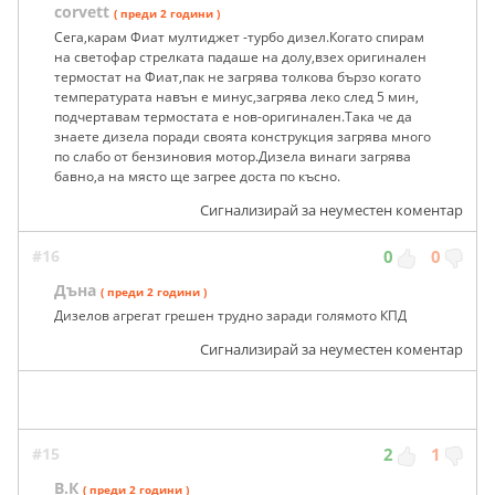
corvett
( преди 2 години )
Сега,карам Фиат мултиджет -турбо дизел.Когато спирам
на светофар стрелката падаше на долу,взех оригинален
термостат на Фиат,пак не загрява толкова бързо когато
температурата навън е минус,загрява леко след 5 мин,
подчертавам термостата е нов-оригинален.Така че да
знаете дизела поради своята конструкция загрява много
по слабо от бензиновия мотор.Дизела винаги загрява
бавно,а на място ще загрее доста по късно.
Сигнализирай за неуместен коментар
#16
0
0
Дъна
( преди 2 години )
Дизелов агрегат грешен трудно заради голямото КПД
Сигнализирай за неуместен коментар
#15
2
1
В.К
( преди 2 години )