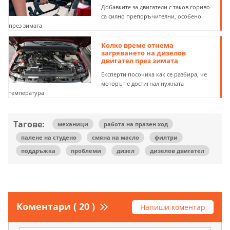
Добавките за двигатели с таков гориво
са силно препоръчителни, особено
през зимата
Колко време отнема
загряването на дизелов
двигател през зимата
Експерти посочиха как се разбира, че
моторът е достигнал нужната
температура
Тагове:
механици
работа на празен ход
палене на студено
смяна на масло
филтри
поддръжка
проблеми
дизел
дизелов двигател
Коментари ( 20 )
Напиши коментар