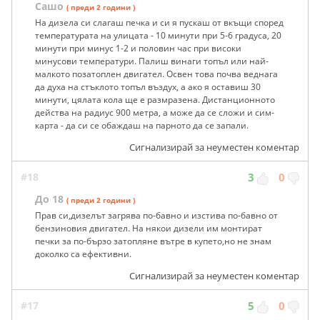
Сашо
( преди 2 години )
На дизела си слагаш печка и си я пускаш от вкъщи според
температурата на улицата - 10 минути при 5-6 градуса, 20
минути при минус 1-2 и половин час при високи
минусови температури. Палиш винаги топъл или най-
малкото позатоплен двигател. Освен това почва веднага
да духа на стъклото топъл въздух, а ако я оставиш 30
минути, цялата кола ще е размразена. Дистанционното
действа на радиус 900 метра, а може да се сложи и сим-
карта - да си се обаждаш на парното да се запали.
Сигнализирай за неуместен коментар
#18
3
0
До 18
( преди 2 години )
Прав си,дизелът загрява по-бавно и изстива по-бавно от
бензиновия двигател. На някои дизели им монтират
печки за по-бързо затопляне вътре в купето,но не знам
доколко са ефективни.
Сигнализирай за неуместен коментар
#17
5
0