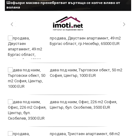
Шофьори масово пренебрегват въртящо се копче вляво от
волана
продава, Двустаен апартамент, 49 m2
Бургас област, гр.Несебър, 65000 EUR
дава под наем, Търговски обект, 50 m2
София, Център, 1000 EUR
дава под наем, Офис, 226 m2 София,
Център, бул. Скобелев, 3500 EUR
продава, Тристаен апартамент, 68 m2