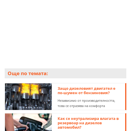
живота му.
оборотите „скачат“ много повече, отколкото
преди, а то работи грубо на празен ход, това може
да показва проблеми с двигателя. Има случаи, при
които двигателят продължава да работи и след
като бъде изключен, а това показва сериозен
проблем.
Още по темата:
Защо дизеловият двигател е
по-шумен от бензиновия?
Независимо от производителността,
това се отразява на комфорта
Как се неутрализира влагата в
резервоар на дизелов
автомобил?