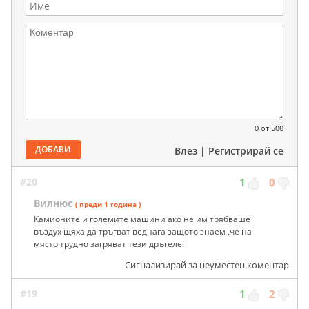
0
от 500
ДОБАВИ
Влез
|
Регистрирай се
#20
1
0
Вилнюс
( преди 1 година )
Камионите и големите машини ако не им трябваше
въздух щяха да тръгват веднага защото знаем ,че на
място трудно загряват тези дръгеле!
Сигнализирай за неуместен коментар
#19
1
2