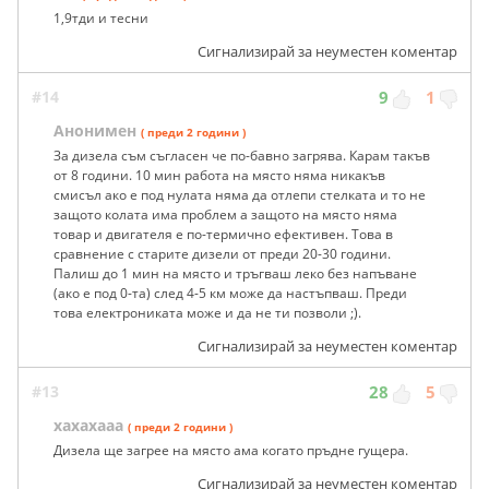
1,9тди и тесни
Сигнализирай за неуместен коментар
#14
9
1
Анонимен
( преди 2 години )
За дизела съм съгласен че по-бавно загрява. Карам такъв
от 8 години. 10 мин работа на място няма никакъв
смисъл ако е под нулата няма да отлепи стелката и то не
защото колата има проблем а защото на място няма
товар и двигателя е по-термично ефективен. Това в
сравнение с старите дизели от преди 20-30 години.
Палиш до 1 мин на място и тръгваш леко без напъване
(ако е под 0-та) след 4-5 км може да настъпваш. Преди
това електрониката може и да не ти позволи ;).
Сигнализирай за неуместен коментар
#13
28
5
хахахааа
( преди 2 години )
Дизела ще загрее на място ама когато пръдне гущера.
Сигнализирай за неуместен коментар