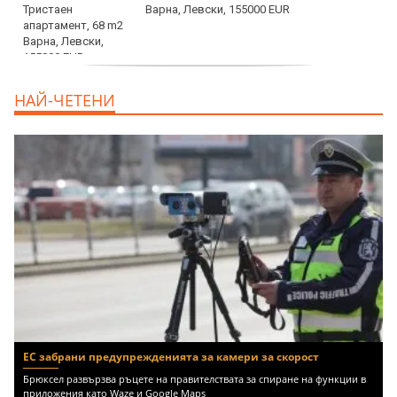
Варна, Левски, 155000 EUR
продава, Тристаен апартамент, 86 m2
НАЙ-ЧЕТЕНИ
Варна, Владиславово, 139000 EUR
ЕС забрани предупрежденията за камери за скорост
Брюксел развързва ръцете на правителствата за спиране на функции в
приложения като Waze и Google Maps