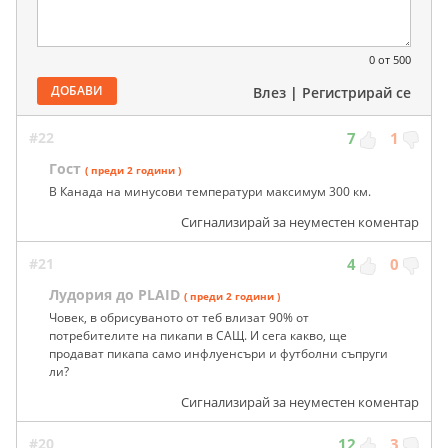
0
от 500
ДОБАВИ
Влез
|
Регистрирай се
#22
7
1
Гост
( преди 2 години )
В Канада на минусови температури максимум 300 км.
Сигнализирай за неуместен коментар
#21
4
0
Лудория до PLAID
( преди 2 години )
Човек, в обрисуваното от теб влизат 90% от
потребителите на пикапи в САЩ. И сега какво, ще
продават пикапа само инфлуенсъри и футболни съпруги
ли?
Сигнализирай за неуместен коментар
#20
12
3