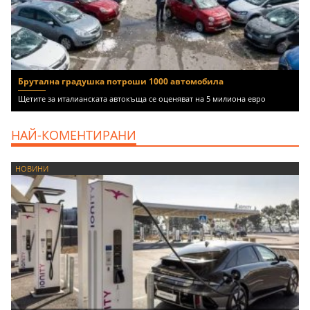
Брутална градушка потроши 1000 автомобила
Щетите за италианската автокъща се оценяват на 5 милиона евро
НАЙ-КОМЕНТИРАНИ
НОВИНИ