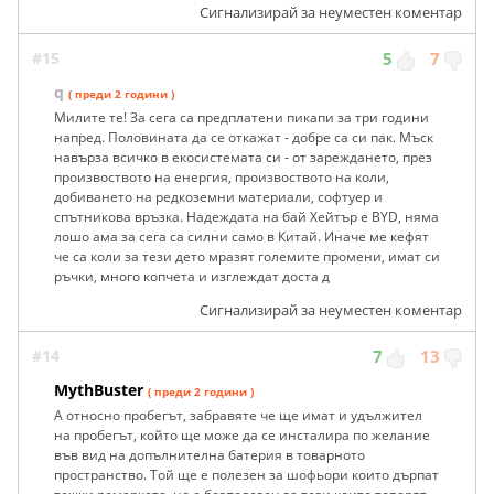
Сигнализирай за неуместен коментар
#15
5
7
q
( преди 2 години )
Милите те! За сега са предплатени пикапи за три години
напред. Половината да се откажат - добре са си пак. Мъск
навърза всичко в екосистемата си - от зареждането, през
произвоството на енергия, произвоството на коли,
добиването на редкоземни материали, софтуер и
спътникова връзка. Надеждата на бай Хейтър е BYD, няма
лошо ама за сега са силни само в Китай. Иначе ме кефят
че са коли за тези дето мразят големите промени, имат си
ръчки, много копчета и изглеждат доста д
Сигнализирай за неуместен коментар
#14
7
13
MythBuster
( преди 2 години )
А относно пробегът, забравяте че ще имат и удължител
на пробегът, който ще може да се инсталира по желание
във вид на допълнителна батерия в товарното
пространство. Той ще е полезен за шофьори които дърпат