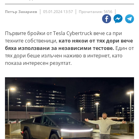
Петър Захариев
05.01.2024 13:57
Прочитания: 5656
Първите бройки от Tesla Cybertruck вече са при
техните собственици,
като някои от тях дори вече
бяха използвани за независими тестове.
Един от
тях дори беше излъчен наживо в интернет, като
показа интересен резултат.