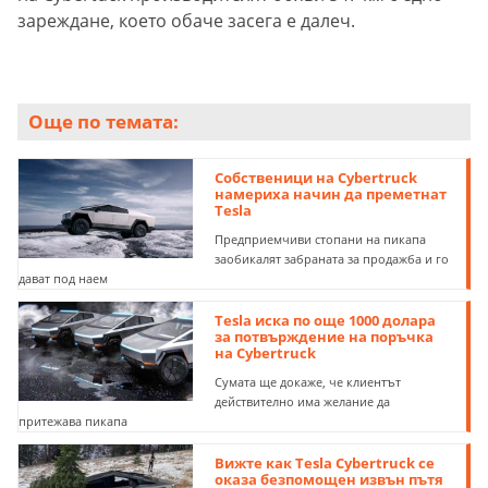
зареждане, което обаче засега е далеч.
Още по темата:
Собственици на Cybertruck
намериха начин да преметнат
Tesla
Предприемчиви стопани на пикапа
заобикалят забраната за продажба и го
дават под наем
Tesla иска по още 1000 долара
за потвърждение на поръчка
на Cybertruck
Сумата ще докаже, че клиентът
действително има желание да
притежава пикапа
Вижте как Tesla Cybertruck се
оказа безпомощен извън пътя