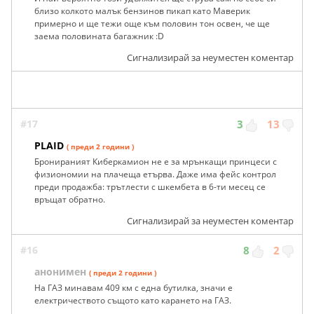
близо колкото малък бензинов пикап като Маверик
примерно и ще тежи още към половин тон освен, че ще
заема половината багажник :D
Сигнализирай за неуместен коментар
#17
3
13
PLAID
( преди 2 години )
Бронираният Киберкамион не е за мрънкащи принцеси с
физиономии на плачеща етърва. Даже има фейс контрол
преди продажба: трътлести с шкембета в 6-ти месец се
връщат обратно.
Сигнализирай за неуместен коментар
#16
8
2
анонимен
( преди 2 години )
На ГАЗ минавам 409 км с една бутилка, значи е
електричеството същото като карането на ГАЗ.