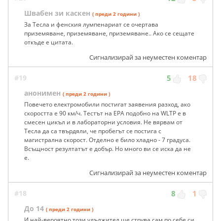
Швабен зи каскен
( преди 2 години )
За Тесла и фенския лумпенариат се очертава
приземяване, приземяване, приземяване.. Ако се сещате
откъде е цитата.
Сигнализирай за неуместен коментар
#19
5
18
анонимен
( преди 2 години )
Повечето електромобили постигат заявения разход, ако
скоростта е 90 км/ч. Тестът на EPA подобно на WLTP е в
смесен цикъл и в лабораторни условия. Не вярвам от
Тесла да са твърдяли, че пробегът се постига с
магистрална скорост. Отделно е било хладно - 7 градуса.
Всъщност резултатът е добър. Но много ви се иска да не
е.
Сигнализирай за неуместен коментар
#18
8
1
До 14
( преди 2 години )
И най-вероятно този удължител ще струва сам по себе си