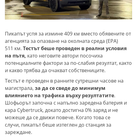
Пикапът успя за измине 409 км вместо обявените от
агенцията за опазване на околната среда (EPA)
511 км.
Тестът беше проведен в реални условия
на пътя,
като неговите автори посочиха
потенциалните фактори за по-слабия резултат, както
и какво трябва да очакват собствениците.
Тестът е проведен в ранните сутрешни часове на
магистрала,
за да се сведе до минимум
влиянието на трафика върху резултатите
.
Шофьорът започна с напълно заредена батерия и
кара Cybertruck, докато достигна 0% заряд и не
можеше да се движи повече. Когато това се
случи, пикапът беше изтеглен до станция за
зареждане.