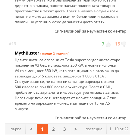
тежки ремаркета, но е безполезен за тези които товарят
директно в пикапа, защото заемат половината товарно
пространство и тежат доста. Тоест в никакъв случай този
пикап не може да замести всички бензинови и дизелови
пикапи, но успешно може да замести доста от тях.
Сигнализирай за неуместен коментар
#13
7
15
MythBuster
( преди 2 години )
Целите щати са опасани от Tesla supercharger чието старо
поколение V3 беше с мощност 250 kW, а новите колонки
V4 са с мощност 350 kW, като потенциално е възможно да
зареждат до 615 киловата, защото са 1 000 v 615А .
Спекулираше се, че на тях пикапът ще зарежда с около
500 киловата при 800 волта архитектура. Тоест в САЩ
проблеми със зарядната инфраструктура нямаше да има.
Навсякъде вече се инсталират от новите зарядни. С тях
времето на зареждане можеше да падне от 15 на 7,5
минути.
Сигнализирай за неуместен коментар
<
1
2
3
>
първа
последна
1 - 10 от 22