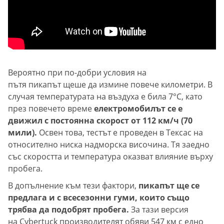
Вероятно при по-добри условия на
пътя пикапът щеше да измине повече километри. В
случая температурата на въздуха е била 7°C, като
през повечето време
електромобилът се е
движил с постоянна скорост от 112 км/ч (70
мили).
Освен това, тестът е проведен в Тексас на
относително ниска надморска височина. Тя заедно
със скоростта и температура оказват влияние върху
пробега.
В допълнение към тези фактори,
пикапът ще се
предлага и с всесезонни гуми, които също
трябва да подобрят пробега.
За тази версия
на Cybertuck производителят обяви 547 км с едно