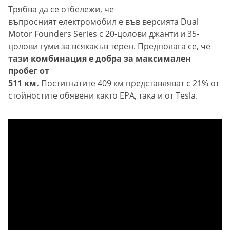
Трябва да се отбележи, че
въпросният електромобил е във версията Dual
Motor Founders Series с 20-цолови джанти и 35-
цолови гуми за всякакъв терен. Предполага се, че
тази комбинация е добра за максимален
пробег от
511 км.
Постигнатите 409 км представляват с 21% от
стойностите обявени както EPA, така и от Tesla.