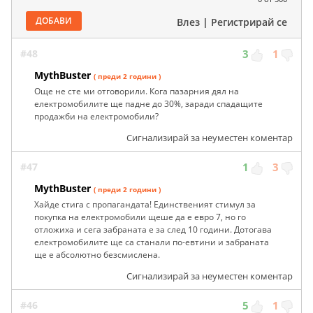
ДОБАВИ
Влез
|
Регистрирай се
#48
3
1
MythBuster
( преди 2 години )
Още не сте ми отговорили. Кога пазарния дял на
електромобилите ще падне до 30%, заради спадащите
продажби на електромобили?
Сигнализирай за неуместен коментар
#47
1
3
MythBuster
( преди 2 години )
Хайде стига с пропагандата! Единственият стимул за
покупка на електромобили щеше да е евро 7, но го
отложиха и сега забраната е за след 10 години. Дотогава
електромобилите ще са станали по-евтини и забраната
ще е абсолютно безсмислена.
Сигнализирай за неуместен коментар
#46
5
1