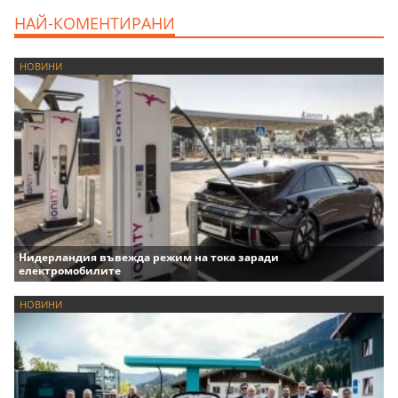
НАЙ-КОМЕНТИРАНИ
НОВИНИ
Нидерландия въвежда режим на тока заради
електромобилите
НОВИНИ