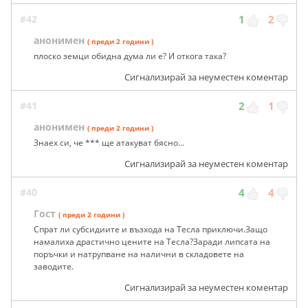
#42
1
2
анонимен
( преди 2 години )
плоско земци обидна дума ли е? И откога така?
Сигнализирай за неуместен коментар
#41
2
1
анонимен
( преди 2 години )
Знаех си, че *** ще атакуват бясно...
Сигнализирай за неуместен коментар
#40
4
4
Гост
( преди 2 години )
Спрат ли субсидиите и възхода на Тесла приключи.Защо
намалиха драстично цените на Тесла?Заради липсата на
поръчки и натрупване на налични в складовете на
заводите.
Сигнализирай за неуместен коментар