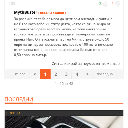
#39
3
1
MythBuster
( преди 2 години )
За разлика от тебе аз мога да цитирам очевидни факти, а
не Вяра като тебе"Институцията, която се финансира от
германското правителство, казва, че това електронно
гориво, което сега се произвежда в пионерския пилотен
проект Haru Oni в южната част на Чили, струва около 50
евро на литър за производство, което е 100 пъти по-скъпо
от типична цена на едро на изкопаем бензин от около
0,50 евро на литър."
Сигнализирай за неуместен коментар
<
1
2
3
4
>
първа
последна
1 - 10 от 48
ПОСЛЕДНИ
НОВИНИ