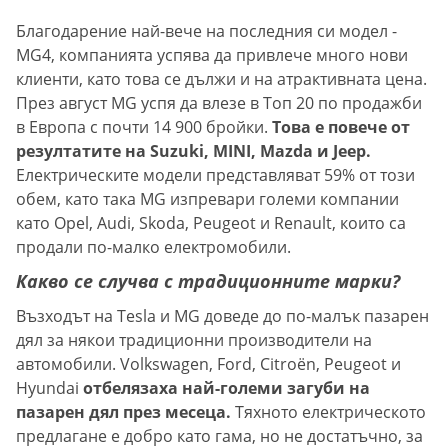
Благодарение най-вече на последния си модел -
MG4, компанията успява да привлече много нови
клиенти, като това се дължи и на атрактивната цена.
През август MG успя да влезе в Топ 20 по продажби
в Европа с почти 14 900 бройки.
Това е повече от
резултатите на Suzuki, MINI, Mazda и Jeep.
Електрическите модели представляват 59% от този
обем, като така MG изпревари големи компании
като Opel, Audi, Skoda, Peugeot и Renault, които са
продали по-малко електромобили.
Какво се случва с традиционните марки?
Възходът на Tesla и MG доведе до по-малък пазарен
дял за някои традиционни производители на
автомобили. Volkswagen, Ford, Citroën, Peugeot и
Hyundai
отбелязаха най-големи загуби на
пазарен дял през месеца.
Тяхното електрическото
предлагане е добро като гама, но не достатъчно, за