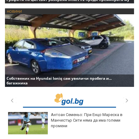
НОВИНИ
Собственик на Hyundai Ioniq сам увеличи пробега и...
багажника
Антоан Семеньо: При Енцо Мареска в
Манчестър Сити няма да има големи
промени