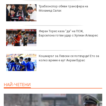
Трабзонспор обяви трансфера на
Мохамед Салах
Феран Торес каза "да" на ПСЖ,
Барселона готви удар с Хулиан Алварес
Кошмарът за Левски се потвърди! Ето за
колко време е аут Акрам Бурас
НАЙ-ЧЕТЕНИ