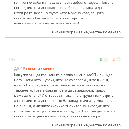
голяма печалба на продаден автомобил от toyota. Пак ако
погледнем към историята това беше причината да
изхвърлят шефа на toyota като мръсно коте, защото
постоянно обясняваше че няма търсене за
електромобили и няма печалба в тях!
Сигнализирай за неуместен коментар
#43
0
2
до 40
( преди 2 години )
Как успяваш да грешиш във всяко си мнение? Ти си чудо!
Сега - истината. Субсидиите не са спрели (нито в САЩ,
нито в Европа), а въпреки това има известен спад на
търсенето. Това е фактът. Сега да се замислим, защо
може да е така? И отговорът никак не е труден или скрит,
а се коментира доста често: На запад всички купуват кола
на лизинг, а лихвите скочиха значително и кредитните
институции отпускат заеми по-трудно. Това, заедно с леко
по-високата цена на е-колите, отказва много хора.
Сигнализирай за неуместен коментар