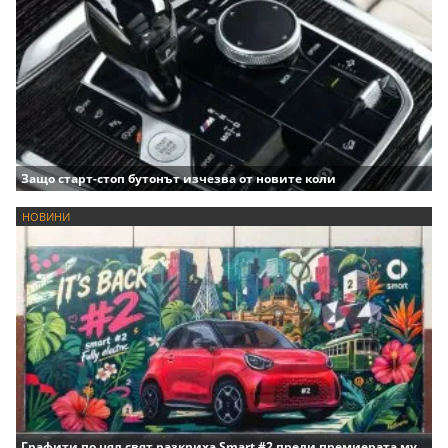
Защо старт-стоп бутонът изчезва от новите коли
НОВИНИ
Графити по цял свят разкриха Smart #2 преди премиерата му