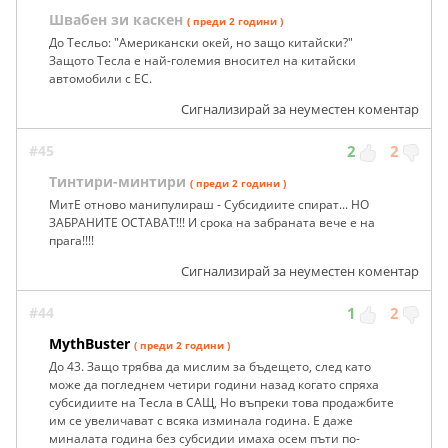
Швабен зи каскен
( преди 2 години )
До Тесльо: "Американски окей, но защо китайски?"
Защото Тесла е най-големия вносител на китайски
автомобили с ЕС.
Сигнализирай за неуместен коментар
#45
2
2
Тинтири-минтири
( преди 2 години )
МитЕ отново манипулираш - Субсидиите спират... НО
ЗАБРАНИТЕ ОСТАВАТ!!! И срока на забраната вече е на
прага!!!!
Сигнализирай за неуместен коментар
#44
1
2
MythBuster
( преди 2 години )
До 43. Защо трябва да мислим за бъдещето, след като
може да погледнем четири години назад когато спряха
субсидиите на Тесла в САЩ, Но въпреки това продажбите
им се увеличават с всяка изминала година. Е даже
миналата година без субсидии имаха осем пъти по-