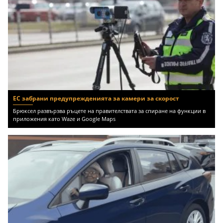
ЕС забрани предупрежденията за камери за скорост
Брюксел развързва ръцете на правителствата за спиране на функции в
приложения като Waze и Google Maps