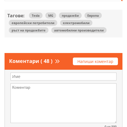
Тагове:
Tesla
MG
продажби
Европа
европейски потребители
електромобили
ръст на продажбите
автомобилни производители
Коментари ( 48 )
Напиши коментар
0
от 500