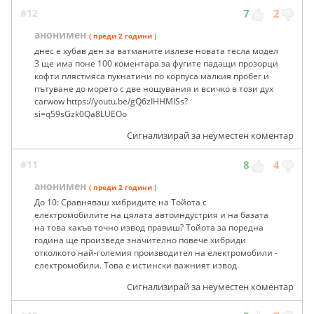
#12
7
2
анонимен
( преди 2 години )
днес е хубав ден за ватманите излезе новата тесла модел
3 ще има поне 100 коментара за фугите падащи прозорци
кофти плястмяса пукнатини по корпуса малкия пробег и
пътуване до морето с две нощувания и всичко в този дух
carwow https://youtu.be/gQ6zIHHMlSs?
si=q59sGzk0Qa8LUEOo
Сигнализирай за неуместен коментар
#11
8
4
анонимен
( преди 2 години )
До 10: Сравняваш хибридите на Тойота с
електромобилите на цялата автоиндустрия и на базата
на това какъв точно извод правиш? Тойота за поредна
година ще произведе значително повече хибриди
отколкото най-големия производител на електромобили -
електромобили. Това е истински важният извод.
Сигнализирай за неуместен коментар