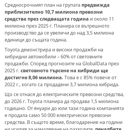
Средносрочният план на групата
предвижда
приблизително 10,7 милиона превозни
средства през следващата година
и около 11
милиона през 2025 г. Планира се вътрешното
производство да се увеличи до над 3,5 милиона
единици до същата година.
Toyota демонстрира и високи продажби на
хибридни автомобили – 60% от световните
продажби. Според прогнозите на GlobalData през
2025 г.
световното търсене на хибриди ще
достигне 8,06 милиона.
Това е с 85% повече от
2022 г., когато са продадени 3,7 милиона хибрида.
Що се отнася до електрическите превозни средства,
до 2026 г. Toyota планира да продава 1,5 милиона
годишно. От януари до юли тази година компанията
е продала само 50 000 електрически превозни
средства. В същото време, благодарение на години
на усилия за намаляване на разходите,
печалбите