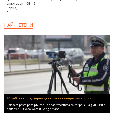
продава, Тристаен апартамент, 68 m2
НАЙ-ЧЕТЕНИ
Варна, Възраждане 3, 119900 EUR
ЕС забрани предупрежденията за камери за скорост
Брюксел развързва ръцете на правителствата за спиране на функции в
приложения като Waze и Google Maps