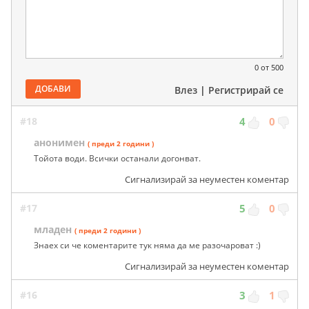
0
от 500
ДОБАВИ
Влез
|
Регистрирай се
#18
4
0
анонимен
( преди 2 години )
Тойота води. Всички останали догонват.
Сигнализирай за неуместен коментар
#17
5
0
младен
( преди 2 години )
Знаех си че коментарите тук няма да ме разочароват :)
Сигнализирай за неуместен коментар
#16
3
1