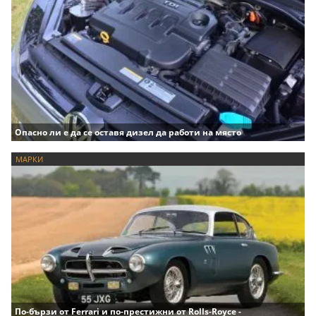
Опасно ли е да се оставя дизел да работи на място
МАРКИ
По-бързи от Ferrari и по-престижни от Rolls-Royce -