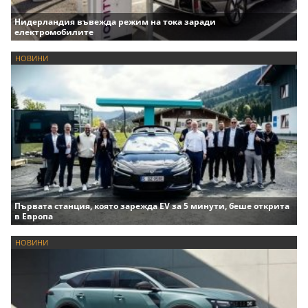
Нидерландия въвежда режим на тока заради
електромобилите
НОВИНИ
Първата станция, която зарежда EV за 5 минути, беше открита
в Европа
НОВИНИ