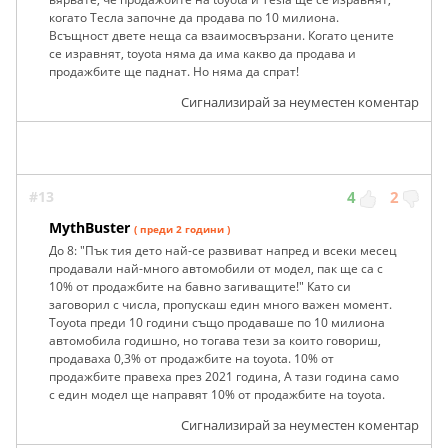
когато Тесла започне да продава по 10 милиона.
Всъщност двете неща са взаимосвързани. Когато цените
се изравнят, toyota няма да има какво да продава и
продажбите ще паднат. Но няма да спрат!
Сигнализирай за неуместен коментар
#13
4
2
MythBuster
( преди 2 години )
До 8: "Пък тия дето най-се развиват напред и всеки месец
продавали най-много автомобили от модел, пак ще са с
10% от продажбите на бавно загиващите!" Като си
заговорил с числа, пропускаш един много важен момент.
Toyota преди 10 години също продаваше по 10 милиона
автомобила годишно, но тогава тези за които говориш,
продаваха 0,3% от продажбите на toyota. 10% от
продажбите правеха през 2021 година, А тази година само
с един модел ще направят 10% от продажбите на toyota.
Сигнализирай за неуместен коментар