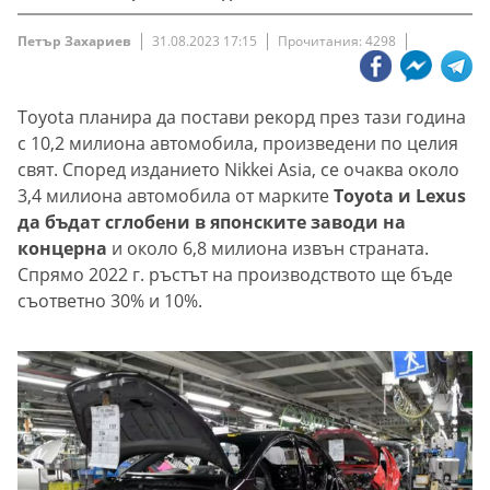
Петър Захариев
31.08.2023 17:15
Прочитания: 4298
Toyota планира да постави рекорд през тази година
с 10,2 милиона автомобила, произведени по целия
свят. Според изданието Nikkei Asia, се очаква около
3,4 милиона автомобила от марките
Toyota и Lexus
да бъдат сглобени в японските заводи на
концерна
и около 6,8 милиона извън страната.
Спрямо 2022 г. ръстът на производството ще бъде
съответно 30% и 10%.