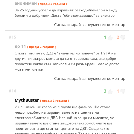
анонимен
( преди 2 години )
За 25 години успели да изравнят разходи/печалби между
бензин и хибридни. Доста "обнадеждаващо" за електро
Сигнализирай за неуместен коментар
#15
1
2
до 11
( преди 2 години )
Откога, миличък, 2,22 е "значително повече" от 1,9? А на
другия ти въпрос можеш да си отговориш сам, ако добре
прочетеш какво съм написал и си размърдаш малко двете
мозъчни клетки.
Сигнализирай за неуместен коментар
#14
3
1
MythBuster
( преди 2 години )
И не, никой не казва че е toyota ще фалира. Ще стане
нещо подобно на изравняването на цените на
електромобилите и ДВГ. Незнайно защо си мислите, че
изравняването ще стане защото електромобилите ще
поевтинеят и ще стигнат цените на ДВГ. Също както
вярвате, че продажбите на toyota и Tesla ще се изравнят,