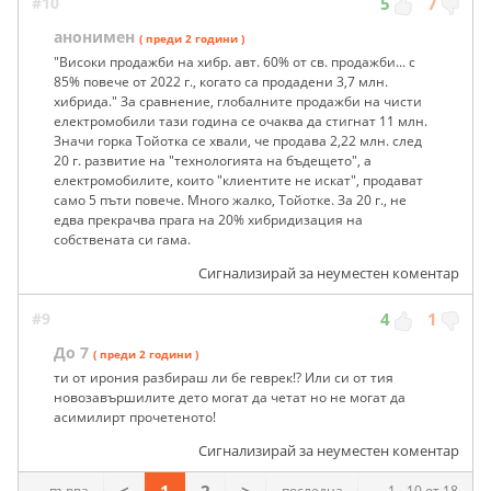
#10
5
7
анонимен
( преди 2 години )
"Високи продажби на хибр. авт. 60% от св. продажби... с
85% повече от 2022 г., когато са продадени 3,7 млн.
хибрида." За сравнение, глобалните продажби на чисти
електромобили тази година се очаква да стигнат 11 млн.
Значи горка Тойотка се хвали, че продава 2,22 млн. след
20 г. развитие на "технологията на бъдещето", а
електромобилите, които "клиентите не искат", продават
само 5 пъти повече. Много жалко, Тойотке. За 20 г., не
едва прекрачва прага на 20% хибридизация на
собствената си гама.
Сигнализирай за неуместен коментар
#9
4
1
До 7
( преди 2 години )
ти от ирония разбираш ли бе геврек!? Или си от тия
новозавършилите дето могат да четат но не могат да
асимилирт прочетеното!
Сигнализирай за неуместен коментар
първа
последна
1 - 10 от 18