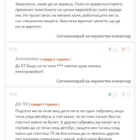
Завалиите, живи да ги оревеш. Пази ги правителстовото,
променят политиките на целия европейски съюз заради
тях. Не пускат внос на евтини коли, работниците им са
със специална защита. Ама нека вдигнат цените, що да
не ги вдигнат.
Сигнализирай за неуместен коментар
#59
1
0
Анонимен
( преди 3 години )
До 57.Защо са ти тези *** сметки щом нямаш
електромобил?
Сигнализирай за неуместен коментар
#58
0
1
До 56
( преди 3 години )
Подсети ме за онзи виц дето пита ли един габровец защо
тича след автобуса, а той казал, че по този начин бил си
спестил левче за билет. А другия габровец му казал че е
глупаво да се тича след автобус, защото ако тичаш след
такси ще спестиш 10 лв.Ако искаш да се хвалиш другия
път направи сравнение с някой, който кара Ферари.