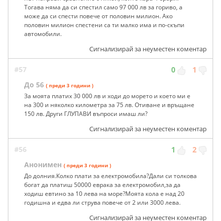
Тогава няма да си спестил само 97 000 лв за гориво, а
може да си спести повече от половин милион. Ако
половин милион спестени са ти малко има и по-скъпи
автомобили.
Сигнализирай за неуместен коментар
#57
0
1
До 56
( преди 3 години )
За моята платих 30 000 лв и ходи до морето и което ми е
на 300 и няколко километра за 75 лв. Отиване и връщане
150 лв. Други ГЛУПАВИ въпроси имаш ли?
Сигнализирай за неуместен коментар
#56
1
2
Анонимен
( преди 3 години )
До долния.Колко плати за електромобила?Дали си толкова
богат да платиш 50000 еврака за електромобил,за да
ходиш евтино за 10 лева на море?Моята кола е над 20
годишна и едва ли струва повече от 2 или 3000 лева.
Сигнализирай за неуместен коментар