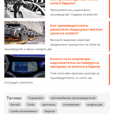
коли в Европа?
Принципите на „национално
производство“ отдавна не работят
Как производителите
умишлено поддържат високи
цени на колите?
Високите маржове изместват
предишните приоритети за обем на
производство и висок пазарен дял
Колите като компютри -
задължителна антивирусна
програма за всички в Европа
Това означава сериозни разходи за
производителите, от което ще
пострадат клиентите
Тагове:
Германия
автомобилни производители
Китай
Tesla
прогноза
очаквания
инфлация
слаба икономика
Европа