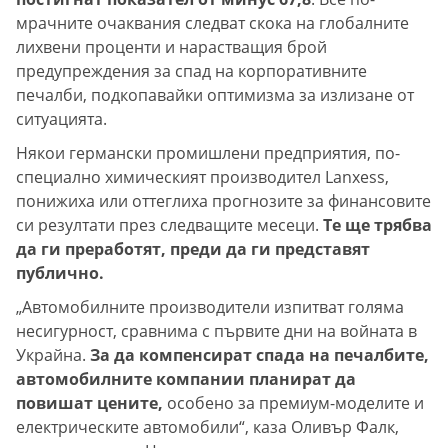
мрачните очаквания следват скока на глобалните
лихвени проценти и нарастващия брой
предупреждения за спад на корпоративните
печалби, подкопавайки оптимизма за излизане от
ситуацията.
Някои германски промишлени предприятия, по-
специално химическият производител Lanxess,
понижиха или оттеглиха прогнозите за финансовите
си резултати през следващите месеци.
Те ще трябва
да ги преработят, преди да ги представят
публично.
„Автомобилните производители изпитват голяма
несигурност, сравнима с първите дни на войната в
Украйна.
За да компенсират спада на печалбите,
автомобилните компании планират да
повишат цените,
особено за премиум-моделите и
електрическите автомобили“, каза Оливър Фалк,