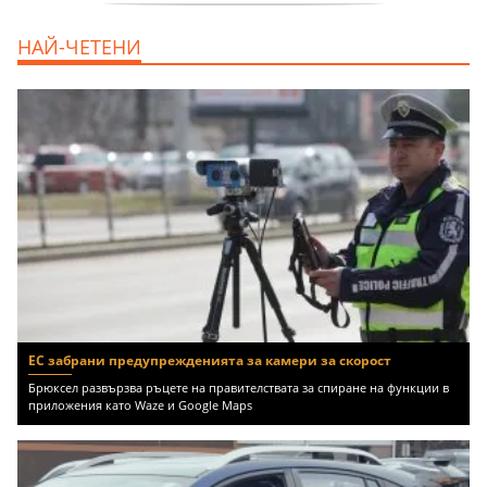
продава, Едностаен апартамент, 39 m2
НАЙ-ЧЕТЕНИ
Бургас област, к.к.Слънчев Бряг, 65500
EUR
ЕС забрани предупрежденията за камери за скорост
Брюксел развързва ръцете на правителствата за спиране на функции в
приложения като Waze и Google Maps