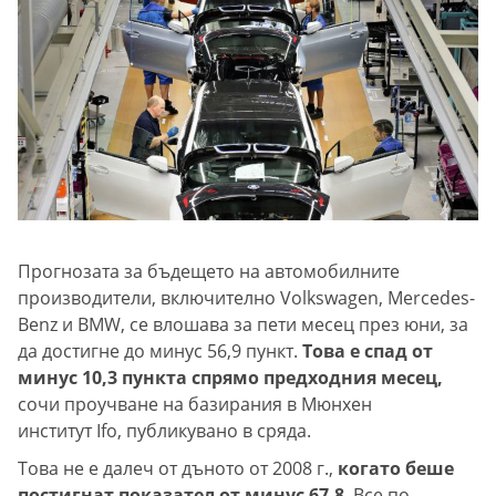
Прогнозата за бъдещето на автомобилните
производители, включително Volkswagen, Mercedes-
Benz и BMW, се влошава за пети месец през юни, за
да достигне до минус 56,9 пункт.
Това е спад от
минус 10,3 пункта спрямо предходния месец,
сочи проучване на базирания в Мюнхен
институт Ifo, публикувано в сряда.
Това не е далеч от дъното от 2008 г.,
когато беше
постигнат показател от минус 67,8
. Все по-