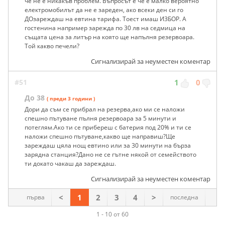
че не е никакъв проблем. Въпросът е че е малко вероятно
електромобилът да не е зареден, ако всеки ден си го
ДОзареждаш на евтина тарифа. Тоест имаш ИЗБОР. А
гостенина например зарежда по 30 лв на седмица на
същата цена за литър на която ще напълня резервоара.
Той какво печели?
Сигнализирай за неуместен коментар
#51
1
0
До 38
( преди 3 години )
Дори да съм се прибрал на резерва,ако ми се наложи
спешно пътуване пълня резервоара за 5 минути и
потеглям.Ако ти се прибереш с батерия под 20% и ти се
наложи спешно пътуване,какво ще направиш?Ще
зареждаш цяла нощ евтино или за 30 минути на бърза
зарядна станция?Дано не се гътне някой от семейството
ти докато чакаш да зареждаш.
Сигнализирай за неуместен коментар
<
1
2
3
4
>
първа
последна
1 - 10 от 60