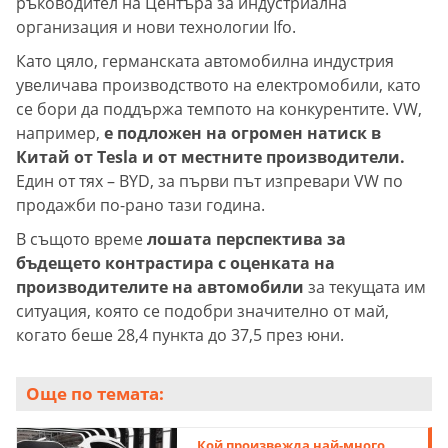
ръководител на Центъра за индустриална
организация и нови технологии Ifo.
Като цяло, германската автомобилна индустрия
увеличава производството на електромобили, като
се бори да поддържа темпото на конкурентите. VW,
например,
е подложен на огромен натиск в
Китай от Tesla и от местните производители.
Един от тях – BYD, за първи път изпревари VW по
продажби по-рано тази година.
В същото време
лошата перспектива за
бъдещето контрастира с оценката на
производителите на автомобили
за текущата им
ситуация, която се подобри значително от май,
когато беше 28,4 пункта до 37,5 през юни.
Още по темата:
Кой произвежда най-много