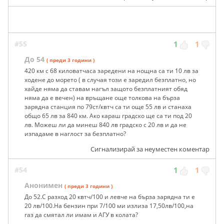
#55
1
1
До 54
( преди 3 години )
420 км с 68 киловатчаса заредени на нощна са ти 10 лв за
ходене до морето ( в случая този е заредил безплатно, но
хайде няма да ставам нагъл защото безплатният обяд
няма да е вечен) на връщане още толкова на бърза
зарядна станция по 79ст/квтч са ти още 55 лв и станаха
общо 65 лв за 840 км. Ако караш градско ще са ти под 20
лв. Можеш ли да минеш 840 лв градско с 20 лв и да не
изпадаме в наглост за безплатно?
Сигнализирай за неуместен коментар
#54
1
1
Анонимен
( преди 3 години )
До 52.С разход 20 квтч/100 и левче на бърза зарядна ти е
20 лв/100.На бензин при 7/100 ми излиза 17,50лв/100,на
газ да смятал ли имам и АГУ в колата?