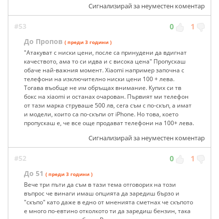
Сигнализирай за неуместен коментар
#53
0
1
До Пропов
( преди 3 години )
"Атакуват с ниски цени, после са принудени да вдигнат
качеството, ама то си идва и с висока цена" Пропускаш
обаче най-важния момент. Xiaomi например започна с
телефони на изключително ниски цени 100 + лева.
Тогава въобще не им обръщах внимание. Купих си тв
бокс на xiaomi и останах очарован. Първият ми телефон
от тази марка струваше 500 лв, сега съм с по-скъп, а имат
и модели, които са по-скъпи от iPhone. Но това, което
пропускаш е, че все още продават телефони на 100+ лева.
Сигнализирай за неуместен коментар
#52
0
1
До 51
( преди 3 години )
Вече три пъти да съм в тази тема отговорих на този
въпрос че винаги имаш опцията да заредиш бързо и
"скъпо" като даже в едно от мненията сметнах че скъпото
е много по-евтино отколкото ти да заредиш бензин, така