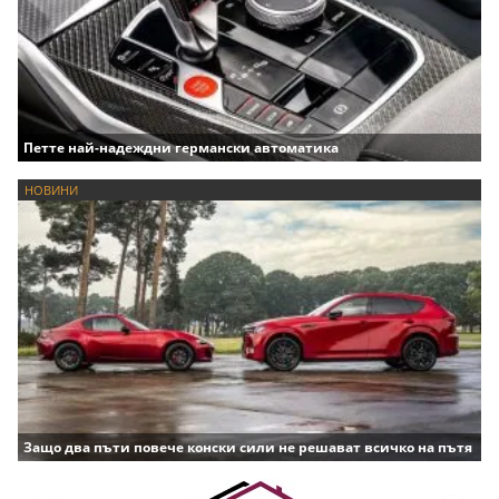
Петте най-надеждни германски автоматика
НОВИНИ
Защо два пъти повече конски сили не решават всичко на пътя