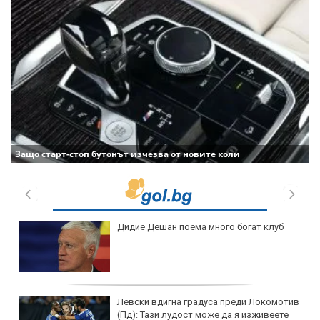
Защо старт-стоп бутонът изчезва от новите коли
Дидие Дешан поема много богат клуб
Левски вдигна градуса преди Локомотив
(Пд): Тази лудост може да я изживеете