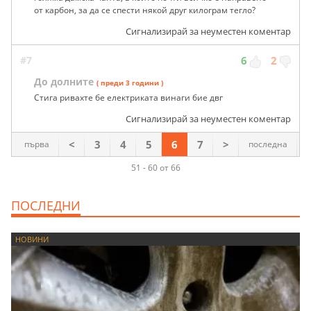
от карбон, за да се спести някой друг килограм тегло?
Сигнализирай за неуместен коментар
#7
6
2
До долните
( преди 3 години )
Стига ривахте бе електриката винаги бие двг
Сигнализирай за неуместен коментар
<
3
4
5
6
7
>
първа
последна
51 - 60 от 66
ПОСЛЕДНИ
НОВИНИ