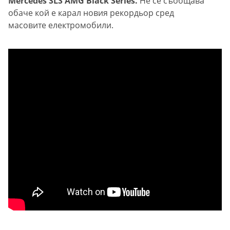
Mercedes SLS AMG Black Series.
Не се съобщава
обаче кой е карал новия рекордьор сред
масовите електромобили.