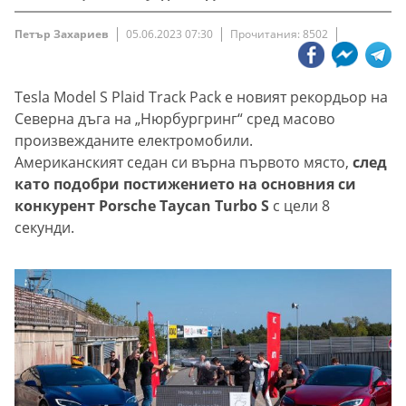
Петър Захариев
05.06.2023 07:30
Прочитания: 8502
Tesla Model S Plaid Track Pack е новият рекордьор на
Северна дъга на „Нюрбургринг“ сред масово
произвежданите електромобили.
Американският седан си върна първото място,
след
като подобри постижението на основния си
конкурент Porsche Taycan Turbo S
с цели 8
секунди.