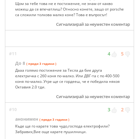
Щом за тебе това не е постижение, не знам от какво
можеш да се впечатлиш? Относно конете, защо от porsche
са сложили толкова малко коне? Това е въпросът!
Сигнализирай за неуместен коментар
#11
4
5
До 8
( преди 3 години )
Дааа голямо постижение за Тесла да бие друга
електричка с 260 коня по-малко. Или ДВГ-та с по 400-500
коня по-малко. Утре ще се гордееш, че е победила някоя
Октавия 2.0 тди.
Сигнализирай за неуместен коментар
#10
3
2
анонимен
( преди 3 години )
Къде ще го карате това чудо,господа електрофили?
Забравих,Вие още карате пушилници.