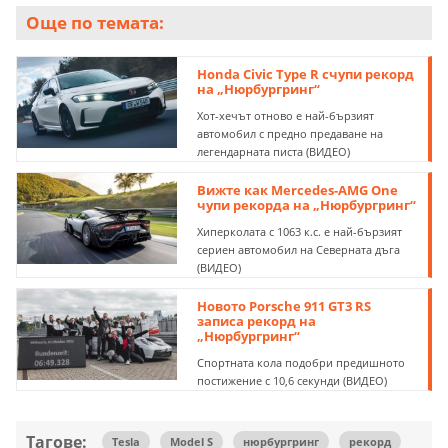
Още по темата:
Honda Civic Type R счупи рекорд
на „Нюрбургринг“
Хот-хечът отново е най-бързият
автомобил с предно предаване на
легендарната писта (ВИДЕО)
Вижте как Mercedes-AMG One
чупи рекорда на „Нюрбургринг“
Хиперколата с 1063 к.с. е най-бързият
сериен автомобил на Северната дъга
(ВИДЕО)
Новото Porsche 911 GT3 RS
записа рекорд на
„Нюрбургринг“
Спортната кола подобри предишното
постижение с 10,6 секунди (ВИДЕО)
Тагове:
Tesla
Model S
нюрбургринг
рекорд