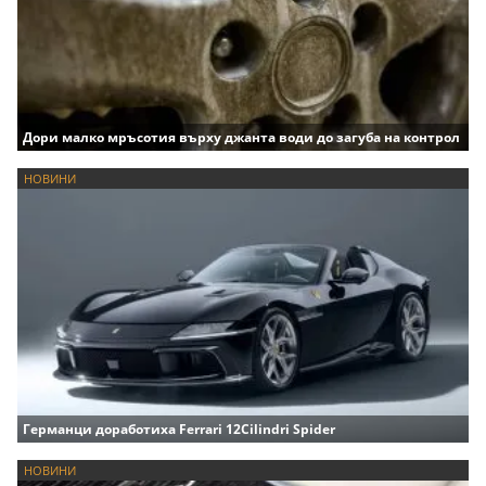
Дори малко мръсотия върху джанта води до загуба на контрол
НОВИНИ
Германци доработиха Ferrari 12Cilindri Spider
НОВИНИ