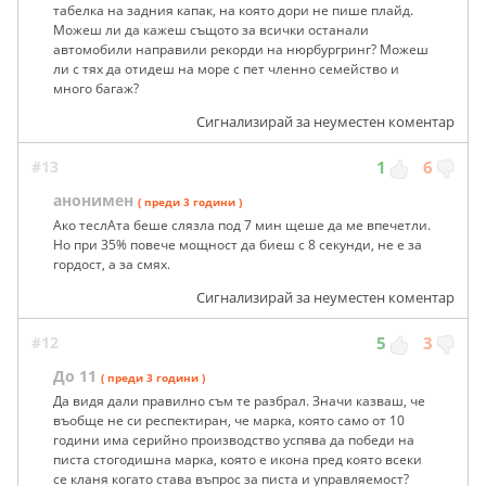
табелка на задния капак, на която дори не пише плайд.
Можеш ли да кажеш същото за всички останали
автомобили направили рекорди на нюрбургринг? Можеш
ли с тях да отидеш на море с пет членно семейство и
много багаж?
Сигнализирай за неуместен коментар
#13
1
6
анонимен
( преди 3 години )
Ако теслАта беше слязла под 7 мин щеше да ме впечетли.
Но при 35% повече мощност да биеш с 8 секунди, не е за
гордост, а за смях.
Сигнализирай за неуместен коментар
#12
5
3
До 11
( преди 3 години )
Да видя дали правилно съм те разбрал. Значи казваш, че
въобще не си респектиран, че марка, която само от 10
години има серийно производство успява да победи на
писта стогодишна марка, която е икона пред която всеки
се кланя когато става въпрос за писта и управляемост?