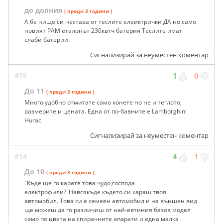
до долния
( преди 3 години )
А бе нищо си нестава от теслите елеиктрички ДА но само
новият РАМ еталонът 230квтч батерия Теслите имат
слаби батерии.
Сигнализирай за неуместен коментар
#15
1
0
До 11
( преди 3 години )
Много удобно отмитате само конете но не и теглото,
размерите и цената. Една от по-бавните е Lamborghini
Hurac
Сигнализирай за неуместен коментар
#14
4
1
До 10
( преди 3 години )
"Къде ще го карате това чудо,господа
електрофили?"Навсякъде където си караш твоя
автомобил. Това си е семеен автомобил и на външен вид
ще можеш да го различиш от най-евтиния базов модел
само по цвета на спирачните апарати и една малка