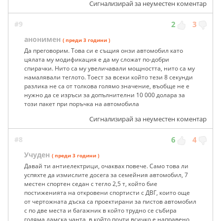
Сигнализирай за неуместен коментар
#9
2
3
анонимен
( преди 3 години )
Да преговорим. Това си е същия онзи автомобил като
цялата му модификация е да му сложат по-добри
спирачки. Нито са му увеличавали мощността, нито са му
намалявали теглото. Тоест за всеки който тези 8 секунди
разлика не са от толкова голямо значение, въобще не е
нужно да се изръси за допълнителни 10 000 долара за
този пакет при поръчка на автомобила
Сигнализирай за неуместен коментар
#8
6
4
Учуден
( преди 3 години )
Давай ти антиелектрици, очаквах повече. Само това ли
успяхте да измислите досега за семейния автомобил, 7
местен спортен седан с тегло 2,5 т, който бие
постиженията на откровени спортисти с ДВГ, които още
от чертожната дъска са проектирани за пистов автомобил
с по две места и багажник в който трудно се събира
голяма дамска чанта, в който почти всичко е направено