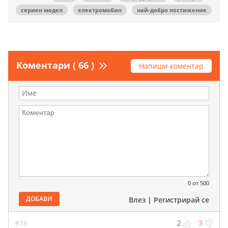
сериен модел
електромобил
най-добро постижение
Коментари ( 66 )
Напиши коментар
0
от 500
ДОБАВИ
Влез
|
Регистрирай се
#16
2
3