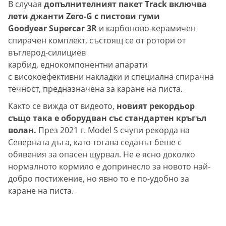
В случая
допълнителният пакет Track включва
лети джанти Zero-G с пистови гуми
Goodyear Supercar 3R
и карбоново-керамичен
спирачен комплект, състоящ се от ротори от
въглерод-силициев
карбид, еднокомпонентни апарати
с високоефективни накладки и специална спирачна
течност, предназначена за каране на писта.
Както се вижда от видеото,
новият рекордьор
също така е оборудван със стандартен кръгъл
волан.
През 2021 г. Model S счупи рекорда на
Северната дъга, като тогава седанът беше с
обявения за опасен щурвал. Не е ясно доколко
нормалното кормило е допринесло за новото най-
добро постижение, но явно то е по-удобно за
каране на писта.