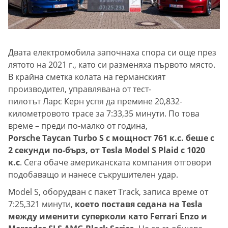
Двата електромобила започнаха спора си още през
лятото на 2021 г., като си разменяха първото място.
В крайна сметка колата на германският
производител, управлявана от тест-
пилотът Ларс Керн успя да премине 20,832-
километровото трасе за 7:33,35 минути. По това
време – преди по-малко от година,
Porsche Taycan Turbo S с мощност 761 к.с. беше с
2 секунди по-бърз, от Tesla Model S Plaid с 1020
к.с
. Сега обаче американската компания отговори
подобаващо и нанесе съкрушителен удар.
Model S, оборудван с пакет Track, записа време от
7:25,321 минути,
което поставя седана на Tesla
между именити суперколи като Ferrari Enzo и