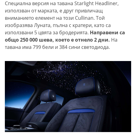
Специална версия на тавана Starlight Headliner,
използван от марката, е друг привличащ
вниманието елемент на този Cullinan. Той
изобразява Луната, пълна с кратери, като са
използвани 5 цвята за бродерията.
Направени са
общо 250 000 шева, което е отнело 2 дни.
На
тавана има 799 бели и 384 сини светодиода.