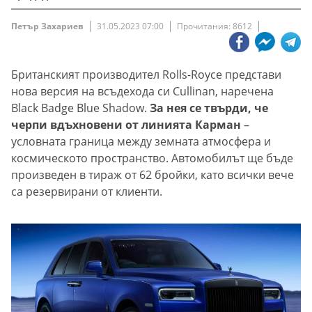
Петър Захариев
31.05.2023 07:00
Прочитания: 8612
Британският производител Rolls-Royce представи
нова версия на всъдехода си Cullinan, наречена
Black Badge Blue Shadow.
За нея се твърди, че
черпи вдъхновени от линията Карман
–
условната граница между земната атмосфера и
космическото пространство. Автомобилът ще бъде
произведен в тираж от 62 бройки, като всички вече
са резервирани от клиенти.