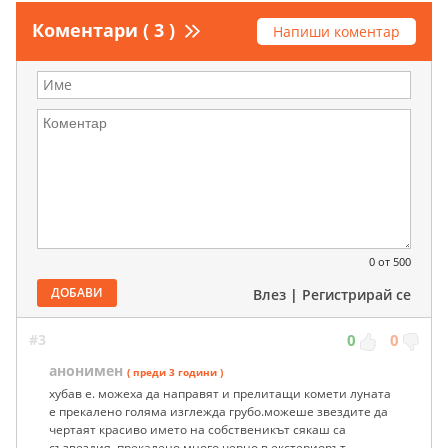
Коментари ( 3 )
Напиши коментар
0
от 500
ДОБАВИ
Влез
|
Регистрирай се
#3
0
0
анонимен
( преди 3 години )
хубав е. можеха да направят и прелитащи комети луната
е прекалено голяма изглежда грубо.можеше звездите да
чертаят красиво името на собственикът сякаш са
съзвездия. прекалено много черно в екстериорът