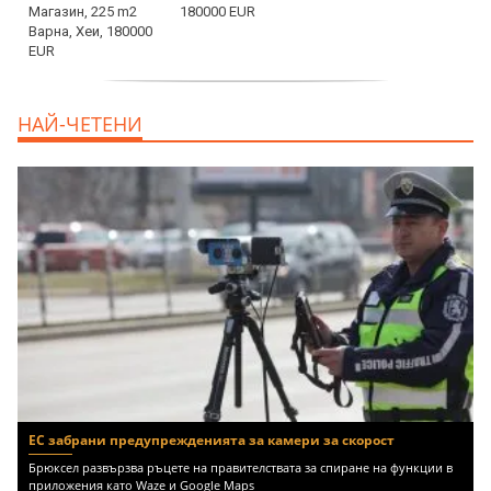
180000 EUR
продава, Офис, 141 m2 Варна, Бриз,
НАЙ-ЧЕТЕНИ
112000 EUR
ЕС забрани предупрежденията за камери за скорост
Брюксел развързва ръцете на правителствата за спиране на функции в
приложения като Waze и Google Maps