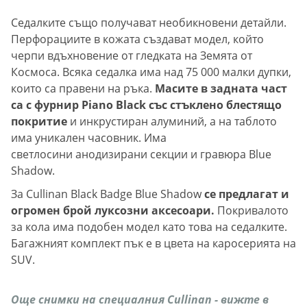
Седалките също получават необикновени детайли.
Перфорациите в кожата създават модел, който
черпи вдъхновение от гледката на Земята от
Космоса. Всяка седалка има над 75 000 малки дупки,
които са правени на ръка.
Масите в задната част
са с фурнир Piano Black със стъклено блестящо
покритие
и инкрустиран алуминий, а на таблото
има уникален часовник. Има
светлосини анодизирани секции и гравюра Blue
Shadow.
За Cullinan Black Badge Blue Shadow
се предлагат и
огромен брой луксозни аксесоари.
Покривалото
за кола има подобен модел като това на седалките.
Багажният комплект пък е в цвета на каросерията на
SUV.
Още снимки на специалния Cullinan - вижте в