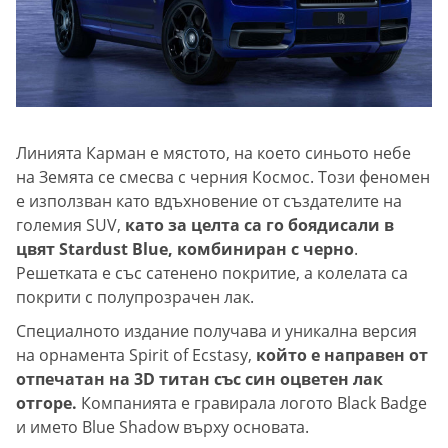
Линията Карман е мястото, на което синьото небе
на Земята се смесва с черния Космос. Този феномен
е използван като вдъхновение от създателите на
големия SUV,
като за целта са го боядисали в
цвят Stardust Blue, комбиниран с черно
.
Решетката е със сатенено покритие, а колелата са
покрити с полупрозрачен лак.
Специалното издание получава и уникална версия
на орнамента Spirit of Ecstasy,
който е направен от
отпечатан на 3D титан със син оцветен лак
отгоре.
Компанията е гравирала логото Black Badge
и името Blue Shadow върху основата.