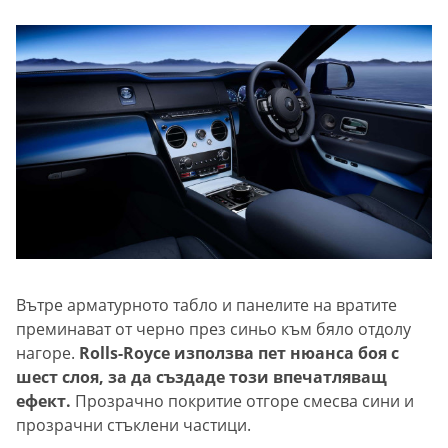
Вътре арматурното табло и панелите на вратите
преминават от черно през синьо към бяло отдолу
нагоре.
Rolls-Royce използва пет нюанса боя с
шест слоя, за да създаде този впечатляващ
ефект.
Прозрачно покритие отгоре смесва сини и
прозрачни стъклени частици.