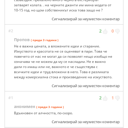
затварят колата. . на черните джанти им мина модата от
10-15 год. но щом собственикът иска това защо не ?
Сигнализирай за неуместен коментар
#2
2
0
Пропов
( преди 3 години )
Не е важна цената, а вложените идеи и старание.
Изкуството и красотата не се оценяват в пари. Това че
повечето от нас не могат да си позволят нещо изобщо не
означава че не можем да му се насладим. Не е важно
дали го имаш или не, важното е че съществува с
всичките идеи и труд вложени в него. Това е разликата
между комерсиална стока и произведение на изкуството.
Сигнализирай за неуместен коментар
#1
2
1
анонимен
( преди 3 години )
Вдъхновен от алчността, по-скоро.
Сигнализирай за неуместен коментар