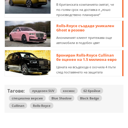
В британската компанията смятат, че
по-голям срок на доставка е „лошо
производствено планиране“
Rolls-Royce създаде уникален
Ghost в розово
Анонимният клиент притежава още
автомобили в подобен цвят
Брониран Rolls-Royce Cullinan
бе оценен на 1.5 милиона евро
Цената на всъдехода е скочила 4 пъти
след поставянето на защитата
Тагове:
лукдозен SUV
космос
62 бройки
специална версия
Blue Shadow
Black Badge
Cullinan
Rolls-Royce