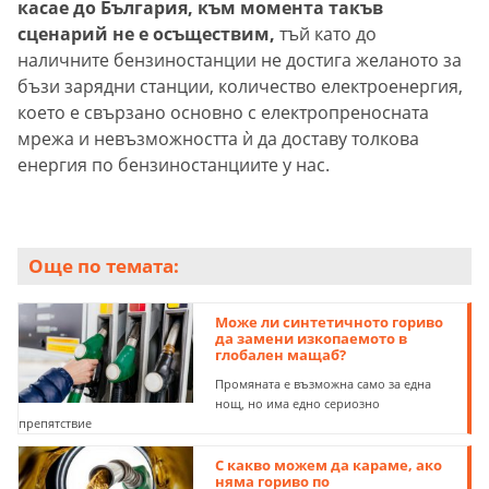
касае до България, към момента такъв
сценарий не е осъществим,
тъй като до
наличните бензиностанции не достига желаното за
бъзи зарядни станции, количество електроенергия,
което е свързано основно с електропреносната
мрежа и невъзможността ѝ да доставу толкова
енергия по бензиностанциите у нас.
Още по темата:
Може ли синтетичното гориво
да замени изкопаемото в
глобален мащаб?
Промяната е възможна само за една
нощ, но има едно сериозно
препятствие
С какво можем да караме, ако
няма гориво по