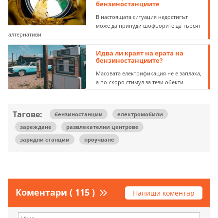
бензиностанциите
В настоящата ситуация недостигът
може да принуди шофьорите да търсят
алтернативи
Идва ли краят на ерата на
бензиностанциите?
Масовата електрификация не е заплаха,
а по-скоро стимул за тези обекти
Тагове:
бензиностанции
електромобили
зареждане
развлекателни центрове
зарядни станции
проучване
Коментари ( 115 )
Напиши коментар