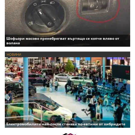
Шофьори масово пренебрегват въртящо се копче вляво от
волана
НОВИНИ
Електромобилите най-после станаха по-евтини от хибридите