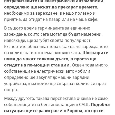
потребителите на електрически автомобили
определено ще искат да прекарат времето
,
необходимо за зареждане, в нещо полезно и
приятна, да отидат на пазар или на чаша кафе.
В същото време терминалите за единично
зареждане, които сега могат да бъдат намерени
навсякъде, ще загубят своята популярност.
Експертите обясняват това с факта, че зареждането
на колите на тях отнема няколко часа
. Шофьорите
няма да чакат толкова дълго, а просто ще
отидат на по-мощни станции.
Освен това много
собственици на електрически автомобили
определено ще закупят домашни зарядни
устройства, към които ще свързват колите си през
нощта.
Между другото, такава перспектива очаква не само
собствениците на бензиностанции в САЩ
. Подобна
ситуация ще се разиграе и в Европа, но що се