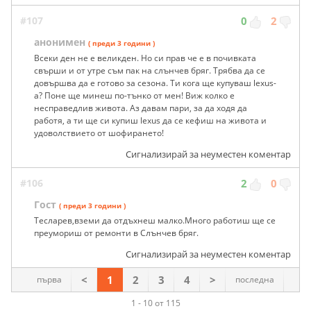
#107
0
2
анонимен
( преди 3 години )
Всеки ден не е великден. Но си прав че е в почивката
свърши и от утре съм пак на слънчев бряг. Трябва да се
довършва да е готово за сезона. Ти кога ще купуваш lexus-
а? Поне ще минеш по-тънко от мен! Виж колко е
несправедлив живота. Аз давам пари, за да ходя да
работя, а ти ще си купиш lexus да се кефиш на живота и
удоволствието от шофирането!
Сигнализирай за неуместен коментар
#106
2
0
Гост
( преди 3 години )
Тесларев,вземи да отдъхнеш малко.Много работиш ще се
преумориш от ремонти в Слънчев бряг.
Сигнализирай за неуместен коментар
<
1
2
3
4
>
първа
последна
1 - 10 от 115