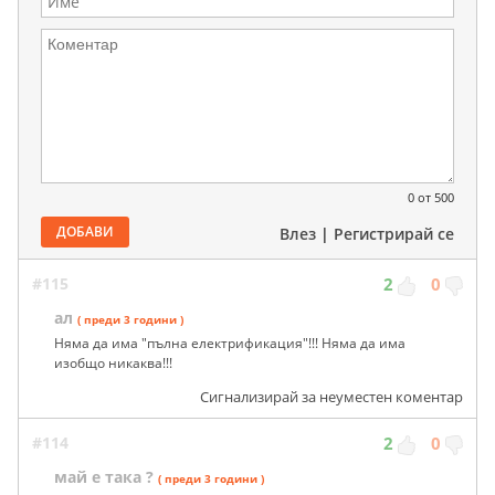
0
от 500
ДОБАВИ
Влез
|
Регистрирай се
#115
2
0
ал
( преди 3 години )
Няма да има "пълна електрификация"!!! Няма да има
изобщо никаква!!!
Сигнализирай за неуместен коментар
#114
2
0
май е така ?
( преди 3 години )