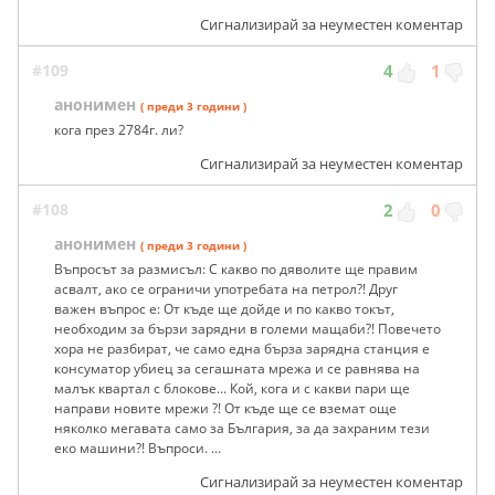
Сигнализирай за неуместен коментар
#109
4
1
анонимен
( преди 3 години )
кога през 2784г. ли?
Сигнализирай за неуместен коментар
#108
2
0
анонимен
( преди 3 години )
Въпросът за размисъл: С какво по дяволите ще правим
асвалт, ако се ограничи употребата на петрол?! Друг
важен въпрос е: От къде ще дойде и по какво токът,
необходим за бързи зарядни в големи мащаби?! Повечето
хора не разбират, че само една бърза зарядна станция е
консуматор убиец за сегашната мрежа и се равнява на
малък квартал с блокове... Кой, кога и с какви пари ще
направи новите мрежи ?! От къде ще се вземат още
няколко мегавата само за България, за да захраним тези
еко машини?! Въпроси. ...
Сигнализирай за неуместен коментар