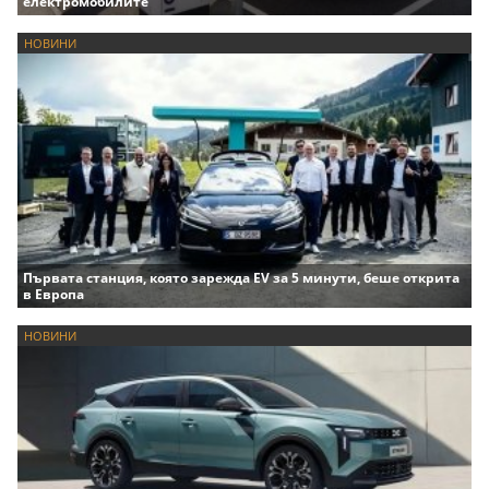
електромобилите
НОВИНИ
Първата станция, която зарежда EV за 5 минути, беше открита
в Европа
НОВИНИ