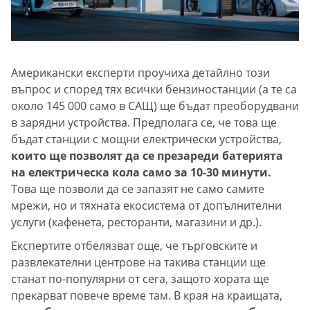
Американски експерти проучиха детайлно този
въпрос и според тях всички бензиностанции (а те са
около 145 000 само в САЩ) ще бъдат преоборудвани
в зарядни устройства. Предполага се, че това ще
бъдат станции с мощни електрически устройства,
които ще позволят да се презареди батерията
на електрическа кола само за 10-30 минути.
Това ще позволи да се запазят не само самите
мрежи, но и тяхната екосистема от допълнителни
услуги (кафенета, ресторанти, магазини и др.).
Експертите отбелязват още, че търговските и
развлекателни центрове на такива станции ще
станат по-популярни от сега, защото хората ще
прекарват повече време там. В края на краищата,