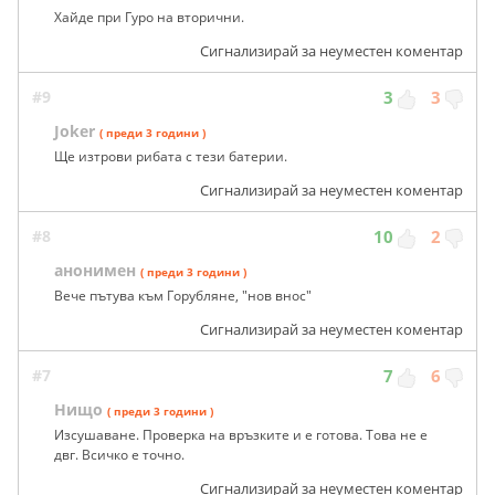
Хайде при Гуро на вторични.
Сигнализирай за неуместен коментар
#9
3
3
Joker
( преди 3 години )
Ще изтрови рибата с тези батерии.
Сигнализирай за неуместен коментар
#8
10
2
анонимен
( преди 3 години )
Вече пътува към Горубляне, "нов внос"
Сигнализирай за неуместен коментар
#7
7
6
Нищо
( преди 3 години )
Изсушаване. Проверка на връзките и е готова. Това не е
двг. Всичко е точно.
Сигнализирай за неуместен коментар