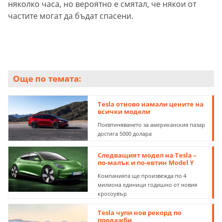
няколко часа, но вероятно е смятал, че някои от
частите могат да бъдат спасени.
Още по темата:
Tesla отново намали цените на
всички модели
Поевтиняването за американския пазар
достига 5000 долара
Следващият модел на Tesla –
по-малък и по-евтин Model Y
Компанията ще произвежда по 4
милиона единици годишно от новия
кросоувър
Tesla чупи нов рекорд по
продажби