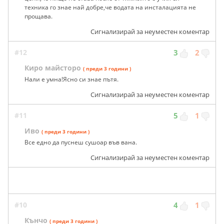
техника го знае най добре,че водата на инсталацията не
прощава.
Сигнализирай за неуместен коментар
#12
3
2
Киро майсторо
( преди 3 години )
Нали е умна!Ясно си знае пътя.
Сигнализирай за неуместен коментар
#11
5
1
Иво
( преди 3 години )
Все едно да пуснеш сушоар във вана.
Сигнализирай за неуместен коментар
#10
4
1
Кънчо
( преди 3 години )