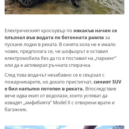
Електрическият кросоувър по
някакъв начин се
плъзнал във водата по бетонната рампа
за
пускане лодки в реката. В синята кола не е имало
човек, предполага се, че шофьорът е оставил
електромобила без да го е поставил на „паркинг“
или да е активирал ръчната спирачка.
След това водачът незабавно се е свързал с
пожарникарите, но докато пристигнат,
синият SUV
е бил напълно потопен в реката.
Впоследствие
вече идва екип от водолази, които успяват да
извадят „амфибията“ Model X с отворени врати и
багажник.