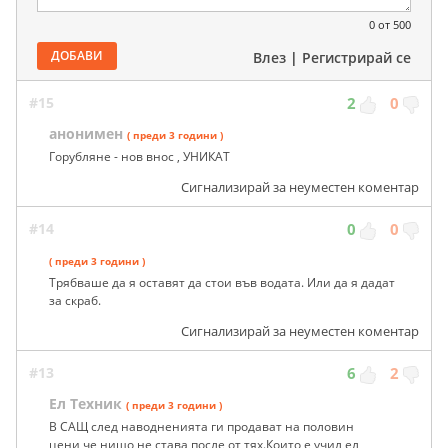
0
от 500
ДОБАВИ
Влез
|
Регистрирай се
#15
2
0
анонимен
( преди 3 години )
Горубляне - нов внос , УНИКАТ
Сигнализирай за неуместен коментар
#14
0
0
( преди 3 години )
Трябваше да я оставят да стои във водата. Или да я дадат
за скраб.
Сигнализирай за неуместен коментар
#13
6
2
Ел Техник
( преди 3 години )
В САЩ след наводненията ги продават на половин
цени,че нищо не става после от тях.Които е учил ел