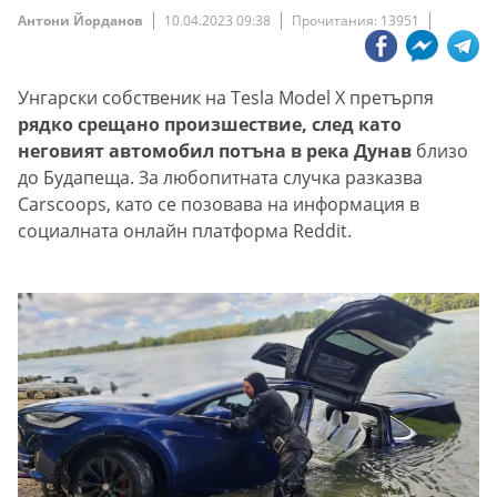
Антони Йорданов
10.04.2023 09:38
Прочитания: 13951
Унгарски собственик на Tesla Model X претърпя
рядко срещано произшествие, след като
неговият автомобил потъна в река Дунав
близо
до Будапеща. За любопитната случка разказва
Carscoops, като се позовава на информация в
социалната онлайн платформа Reddit.