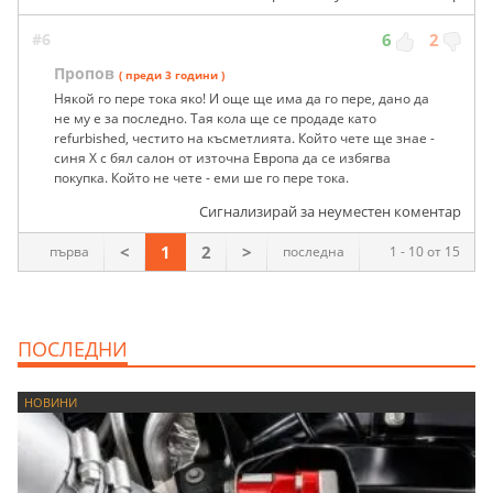
#6
6
2
Пропов
( преди 3 години )
Някой го пере тока яко! И още ще има да го пере, дано да
не му е за последно. Тая кола ще се продаде като
refurbished, честито на късметлията. Който чете ще знае -
синя Х с бял салон от източна Европа да се избягва
покупка. Който не чете - еми ше го пере тока.
Сигнализирай за неуместен коментар
<
1
2
>
първа
последна
1 - 10 от 15
ПОСЛЕДНИ
НОВИНИ