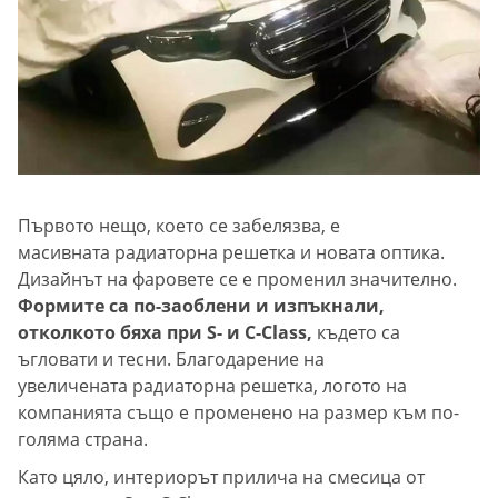
Първото нещо, което се забелязва, е
масивната радиаторна решетка и новата оптика.
Дизайнът на фаровете се е променил значително.
Формите са по-заоблени и изпъкнали,
отколкото бяха при S- и C-Class,
където са
ъгловати и тесни. Благодарение на
увеличената радиаторна решетка, логото на
компанията също е променено на размер към по-
голяма страна.
Като цяло, интериорът прилича на смесица от