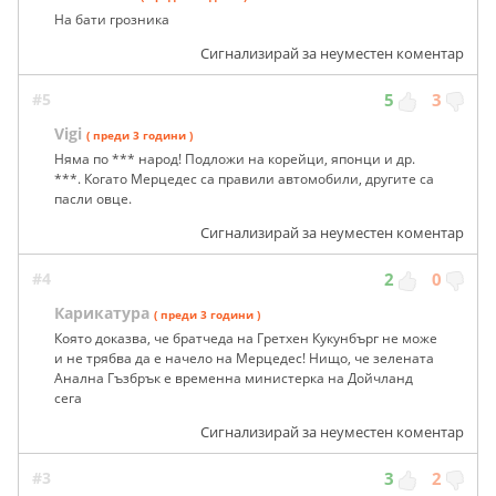
На бати грозника
Сигнализирай за неуместен коментар
#5
5
3
Vigi
( преди 3 години )
Няма по *** народ! Подложи на корейци, японци и др.
***. Когато Мерцедес са правили автомобили, другите са
пасли овце.
Сигнализирай за неуместен коментар
#4
2
0
Карикатура
( преди 3 години )
Която доказва, че братчеда на Гретхен Кукунбърг не може
и не трябва да е начело на Мерцедес! Нищо, че зелената
Анална Гъзбрък е временна министерка на Дойчланд
сега
Сигнализирай за неуместен коментар
#3
3
2