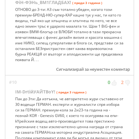
ФiН-ФЭНь_BM1ГЛАДБАХ!
( преди 3 години )
ОТНОВО до 3-ти: АЗ съм тотално убеден, когато този
премиум-БРЕНД-НЮ-супер-КАР кацне тук у нас, ти като го
видиш, тъй яко ще хлъцнеш и хлътнеш по него, че все
едно земен тръс е ударило маалата ти. Щом 1 BiG-фен и
изявен BMW-блогър се ВЛЮБИ тотално в тази прекрасна
впечатляваща с финес дизайн визия и красота машина с
име НИКО, сипещ суперлативи в блога си, представи си за
останалия БЕЗпристрастен свят каква взривоопасна
бурна РЕАКЦiЯ от възторг и аплодисменти ще предизвика
появата Й. . .
Сигнализирай за неуместен коментар
#10
0
2
IM-DrtiйУАЙТBoY!
( преди 3 години )
Пак до 3ти: Да изтъкна, че авторитетно жури съставено от
30 водещи ГЕРМАН. експерти и журналисти спря избора
си за ГЕРМАН. премиум-кола за 2и23-та година на -
познай КОЯ - Genesis GV60, с което то осигурява на епи-
kYpeйския водещ авто-производител това престижно
признание с тази изключително ценна награда от страна
на самата ГЕРМАНска моторна индустриална Асоциация.
По-голям комплимент едва ли би могъл да видиш от тези