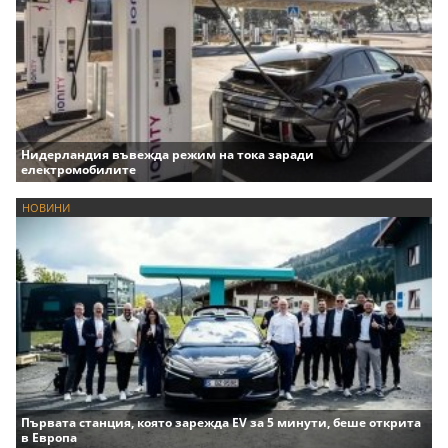
Нидерландия въвежда режим на тока заради
електромобилите
НОВИНИ
Първата станция, която зарежда EV за 5 минути, беше открита
в Европа