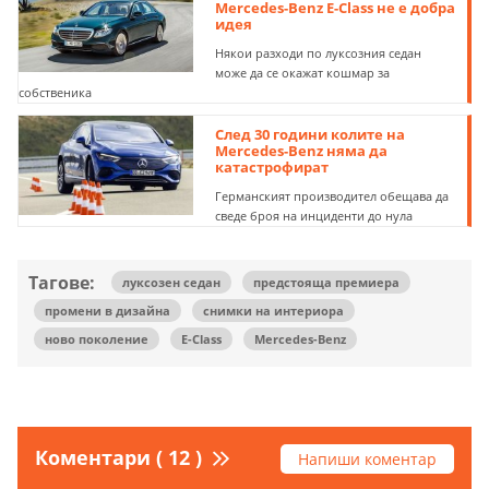
Mercedes-Benz E-Class не е добра
идея
Някои разходи по луксозния седан
може да се окажат кошмар за
собственика
След 30 години колите на
Mercedes-Benz няма да
катастрофират
Германският производител обещава да
сведе броя на инциденти до нула
Тагове:
луксозен седан
предстояща премиера
промени в дизайна
снимки на интериора
ново поколение
E-Class
Mercedes-Benz
Коментари ( 12 )
Напиши коментар