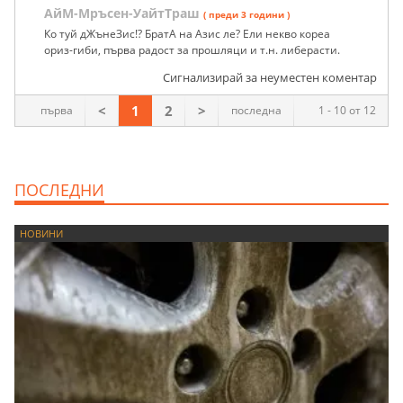
АйМ-Мръсен-УайтТраш
( преди 3 години )
Ко туй дЖънеЗис!? БратА на Азис ле? Ели некво кореа
ориз-гиби, първа радост за прошляци и т.н. либерасти.
Сигнализирай за неуместен коментар
<
1
2
>
първа
последна
1 - 10 от 12
ПОСЛЕДНИ
НОВИНИ