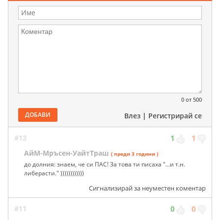
0
от 500
ДОБАВИ
Влез
|
Регистрирай се
#12
1
1
АйМ-Мръсен-УайтТраш
( преди 3 години )
до долния: знаем, че си ПАС! За това ти писаха "...и т.н.
либерасти." ))))))))))))
Сигнализирай за неуместен коментар
#11
0
0