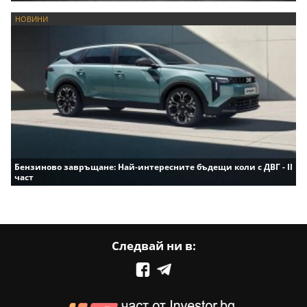
НОВИНИ
Бензиново завръщане: Най-интересните бъдещи коли с ДВГ - II
част
Следвай ни в: