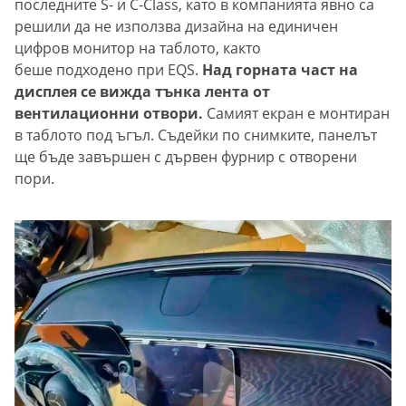
последните S- и C-Class, като в компанията явно са
решили да не използва дизайна на единичен
цифров монитор на таблото, както
беше подходено при EQS.
Над горната част на
дисплея се вижда тънка лента от
вентилационни отвори.
Самият екран е монтиран
в таблото под ъгъл. Съдейки по снимките, панелът
ще бъде завършен с дървен фурнир с отворени
пори.