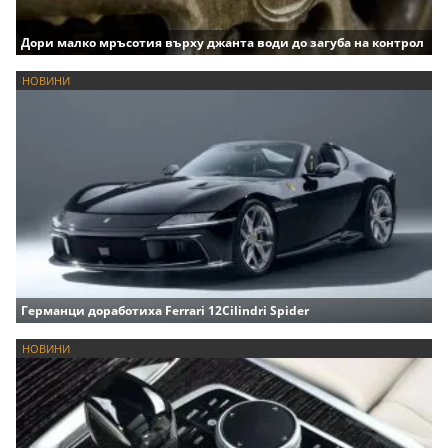
Дори малко мръсотия върху джанта води до загуба на контрол
НОВИНИ
Германци доработиха Ferrari 12Cilindri Spider
НОВИНИ