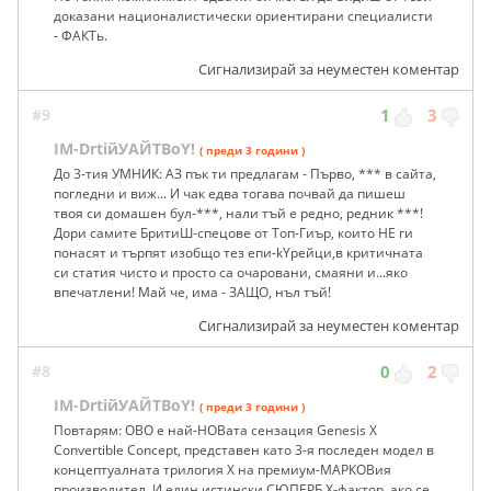
доказани националистически ориентирани специалисти
- ФАКТь.
Сигнализирай за неуместен коментар
#9
1
3
IM-DrtiйУАЙТBoY!
( преди 3 години )
До 3-тия УМНИК: АЗ пък ти предлагам - Първо, *** в сайта,
погледни и виж... И чак едва тогава почвай да пишеш
твоя си домашен бул-***, нали тъй е редно, редник ***!
Дори самите БритиШ-спецове от Топ-Гиър, които НЕ ги
понасят и търпят изобщо тез епи-kYpейци,в критичната
си статия чисто и просто са очаровани, смаяни и...яко
впечатлени! Май че, има - ЗАЩО, нъл тъй!
Сигнализирай за неуместен коментар
#8
0
2
IM-DrtiйУАЙТBoY!
( преди 3 години )
Повтарям: ОВО е най-НОВата сензация Genesis X
Convertible Concept, представен като 3-я последен модел в
концептуалната трилогия X на премиум-МАРКОВия
производител. И един истински СЮПЕРБ Х-фактор, ако се