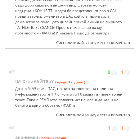
съди дори само по външния вид. Съответно този
издържан КОНЦЕПТ- модел бе представен първо в CAL.
преди авто-изложението в L.A., който в пълна сила
демонстрира водещата дизайнерскаЯ линия на фирмата
- ATHLETiC ELEGANCE! Просто няма какво да му
противостои - ФАКТь! И чакаме Пешо да отреагира.
Сигнализирай за неуместен коментар
#7
0
1
IM-DrtiйУАЙТBoY
( преди 3 години )
До н-р 5: АЗ съм - ПАС, но виж за твоя точна налична
инфо коментарите 1 + 6, които ти Г0 казват в пълен точен
текст. Това е РЕАЛното положение: не моеш да каеш на
белото църно и обратно - ФАКТь!
Сигнализирай за неуместен коментар
#6
1
1
анонимен
( преди 3 години )