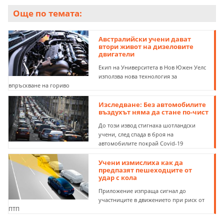
Още по темата:
Австралийски учени дават
втори живот на дизеловите
двигатели
Екип на Университета в Нов Южен Уелс
използва нова технология за
впръскване на гориво
Изследване: Без автомобилите
въздухът няма да стане по-чист
До този извод стигнаха шотландски
учени, след спада в броя на
автомобилите покрай Covid-19
Учени измислиха как да
предпазят пешеходците от
удар с кола
Приложение изпраща сигнал до
участниците в движението при риск от
ПТП