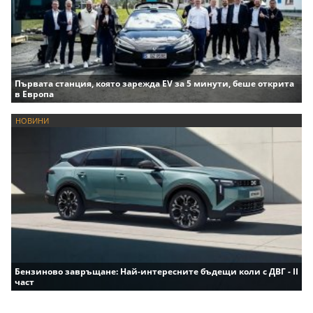
Първата станция, която зарежда EV за 5 минути, беше открита
в Европа
НОВИНИ
Бензиново завръщане: Най-интересните бъдещи коли с ДВГ - II
част