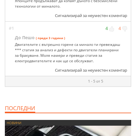
Японците продължават да копаят дъното с безсмислени
технологии от миналото.
Сигнализирай за неуместен коментар
#1
4
4
До Пешо
( преди 3 години )
Двигателите с вътрешно горене са минало ти превеждаш
*** статия за анализ и дефекти по двигатели планирани
за бракуване. Моля намери и преведи статия за
електродвигателите и как ще се обслужват.
Сигнализирай за неуместен коментар
1 - 5 от 5
ПОСЛЕДНИ
НОВИНИ