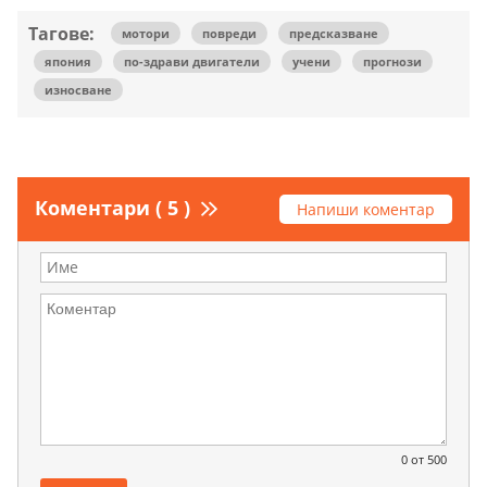
Тагове:
мотори
повреди
предсказване
япония
по-здрави двигатели
учени
прогнози
износване
Коментари ( 5 )
Напиши коментар
0
от 500