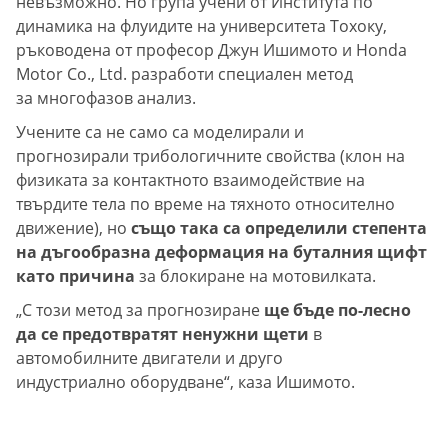
невъзможно. Но група учени от Института по
динамика на флуидите на университета Тохоку,
ръководена от професор Джун Ишимото и Honda
Motor Co., Ltd. разработи специален метод
за многофазов анализ.
Учените са не само са моделирали и
прогнозирали трибологичните свойства (клон на
физиката за контактното взаимодействие на
твърдите тела по време на тяхното относително
движение), но
също така са определили степента
на дъгообразна деформация на буталния щифт
като причина
за блокиране на мотовилката.
„С този метод за прогнозиране
ще бъде по-лесно
да се предотвратят ненужни щети
в
автомобилните двигатели и друго
индустриално оборудване“, каза Ишимото.