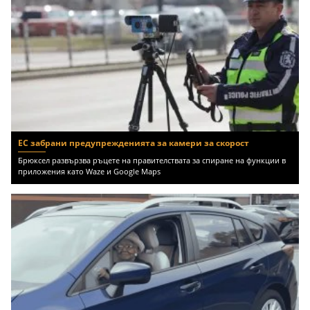
ЕС забрани предупрежденията за камери за скорост
Брюксел развързва ръцете на правителствата за спиране на функции в
приложения като Waze и Google Maps