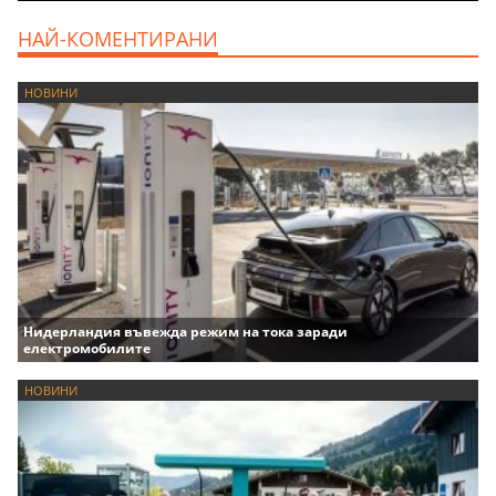
НАЙ-КОМЕНТИРАНИ
НОВИНИ
Нидерландия въвежда режим на тока заради
електромобилите
НОВИНИ