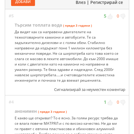
ДОБАВИ
Влез
|
Регистрирай се
#5
5
0
Търсим топлата вода
( преди 3 години )
Да видят как са направени двигателите на
тежкотоварните камиони и автобусите. Те са
задължително дизелови и с голям обем. Стабилно
направени да издържат поне 1 милион километра без
механични повреди. Не са ширпотреба като това което се
слага се масово в леките автомобили. До към 2000 имаше
и коли с двигатели като на камиони но направени в
умален размер. Те бяха здрави и надеждни. След 2000г
навлезе ширпотребата.....и счетоводителите изместиха
инженерите и почнаха те да вземат решенията.
Сигнализирай за неуместен коментар
#4
1
0
анонимен
( преди 3 години )
Е какво ще откриват? То е ясно. За голям ресурс трябва да
се влага повече МАТРЯЛ и с по високо качество. Не да ми
ги правят с евтина пластмасова и обикновен алуминий