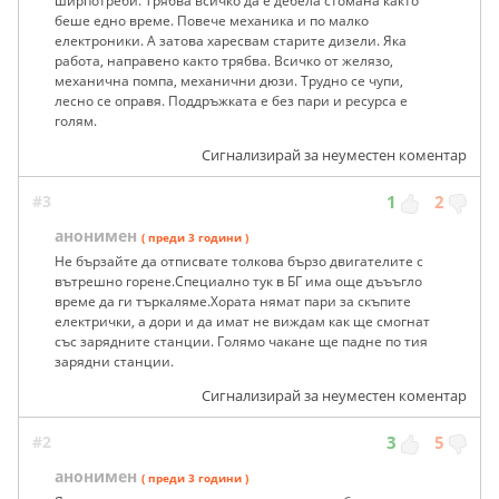
ширпотреби. Трябва всичко да е дебела стомана както
беше едно време. Повече механика и по малко
електроники. А затова харесвам старите дизели. Яка
работа, направено както трябва. Всичко от желязо,
механична помпа, механични дюзи. Трудно се чупи,
лесно се оправя. Поддръжката е без пари и ресурса е
голям.
Сигнализирай за неуместен коментар
#3
1
2
анонимен
( преди 3 години )
Не бързайте да отписвате толкова бързо двигателите с
вътрешно горене.Специално тук в БГ има още дъъъгло
време да ги търкаляме.Хората нямат пари за скъпите
електрички, а дори и да имат не виждам как ще смогнат
със зарядните станции. Голямо чакане ще падне по тия
зарядни станции.
Сигнализирай за неуместен коментар
#2
3
5
анонимен
( преди 3 години )