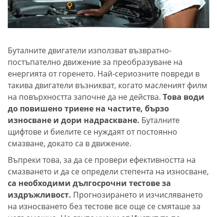
Буталните двигатели използват възвратно-
постъпателно движение за преобразуване на
енергията от горенето. Най-сериозните повреди в
такива двигатели възникват, когато масленият филм
на повърхността започне да не действа.
Това води
до повишено триене на частите, бързо
износване и дори надраскване.
Буталните
щифтове и биелите се нуждаят от постоянно
смазване, докато са в движение.
Въпреки това, за да се провери ефективността на
смазването и да се определи степента на износване,
са необходими дългосрочни тестове за
издръжливост.
Прогнозирането и изчисляването
на износването без тестове все още се смяташе за