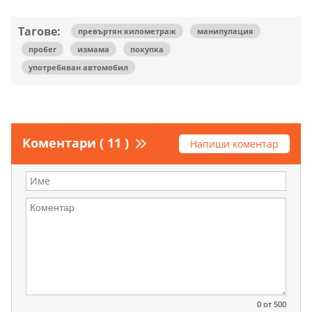
Тагове:
превъртян километраж
манипулация
пробег
измама
покупка
употребяван автомобил
Коментари ( 11 )
Напиши коментар
0
от 500