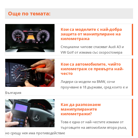
Още по темата:
Кои са моделите с най-добра
защита от манипулиране на
километража
Специални чипове спасяват Audi A3 и
VW Golf от измама със скоростомера
Кои са автомобилите, чийто
километраж се превърта най-
често
Лидери са модели на BMW, сочи
проучване в 18 държави, сред които е и
България
Как да разпознаем
манипулираните
километражи?
Това е една от най-честите измами от
търговците на автомобили втора ръка,
но срещу нея има противодействие