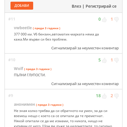
ДОБАВИ
Влез
|
Регистрирай се
#11
0
1
vwbeetle
( преди 3 години )
377 000 км. V6 бензин,автоматик-марката няма да
кажа.Ми върви си без проблем.
Сигнализирай за неуместен коментар
#10
5
1
Wolf
( преди 3 години )
ПЪЛНИ ГЛУПОСТИ.
Сигнализирай за неуместен коментар
#9
18
2
анонимен
( преди 3 години )
Не зная колко трябва да си обратното на умен, за да си
вземеш нещо с което са се опитали да те преметнат.
Някой опитали се да ме измами, то никога, нищо не
купувам от него. Щом ви лъже за километрите, то сигурно