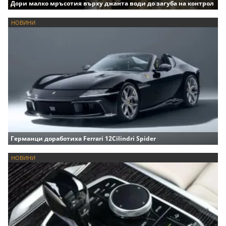
Дори малко мръсотия върху джанта води до загуба на контрол
НОВИНИ
Германци доработиха Ferrari 12Cilindri Spider
НОВИНИ