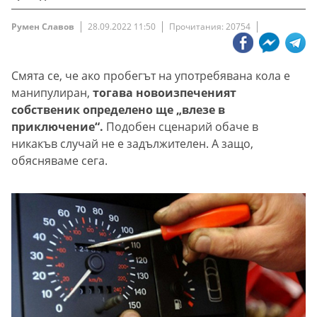
Румен Славов
28.09.2022 11:50
Прочитания: 20754
Смята се, че ако пробегът на употребявана кола е
манипулиран,
тогава новоизпеченият
собственик определено ще „влезе в
приключение“.
Подобен сценарий обаче в
никакъв случай не е задължителен. А защо,
обясняваме сега.