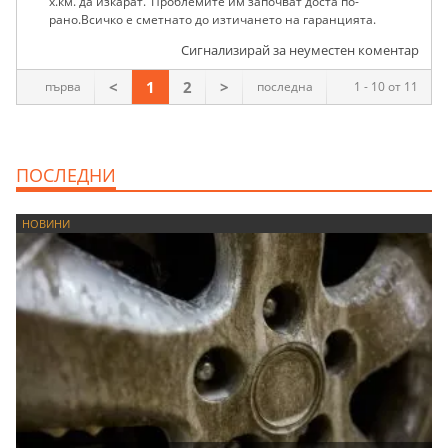
х.км. да изкарат."Проблемите им започват доста по-
рано.Всичко е сметнато до изтичането на гаранцията.
Сигнализирай за неуместен коментар
<
1
2
>
първа
последна
1 - 10 от 11
ПОСЛЕДНИ
НОВИНИ