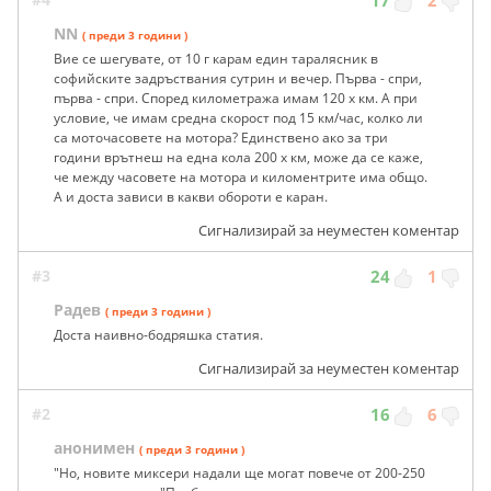
17
2
NN
( преди 3 години )
Вие се шегувате, от 10 г карам един таралясник в
софийските задръствания сутрин и вечер. Първа - спри,
първа - спри. Според километража имам 120 х км. А при
условие, че имам средна скорост под 15 км/час, колко ли
са моточасовете на мотора? Единствено ако за три
години врътнеш на една кола 200 х км, може да се каже,
че между часовете на мотора и киломентрите има общо.
А и доста зависи в какви обороти е каран.
Сигнализирай за неуместен коментар
#3
24
1
Радев
( преди 3 години )
Доста наивно-бодряшка статия.
Сигнализирай за неуместен коментар
#2
16
6
анонимен
( преди 3 години )
"Но, новите миксери надали ще могат повече от 200-250