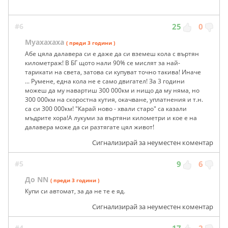
#6
25
0
Муахахаха
( преди 3 години )
Абе цяла далавера си е даже да си вземеш кола с въртян
километраж! В БГ щото нали 90% се мислят за най-
тарикати на света, затова си купуват точно такива! Иначе
... Румене, една кола не е само двигател! За 3 години
можеш да му навартиш 300 000км и нищо да му няма, но
300 000км на скоростна кутия, окачване, уплатнения и т.н.
са си 300 000км! "Карай ново - хвали старо" са казали
мъдрите хора!А лукуми за въртяни километри и кое е на
далавера може да си разтягате цял живот!
Сигнализирай за неуместен коментар
#5
9
6
До NN
( преди 3 години )
Купи си автомат, за да не те е яд.
Сигнализирай за неуместен коментар
#4