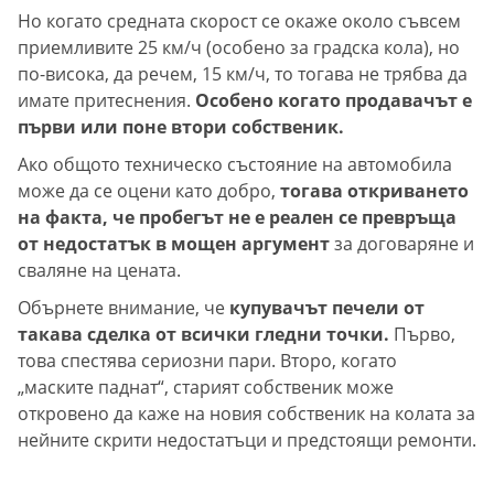
Но когато средната скорост се окаже около съвсем
приемливите 25 км/ч (особено за градска кола), но
по-висока, да речем, 15 км/ч, то тогава не трябва да
имате притеснения.
Особено когато продавачът е
първи или поне втори собственик.
Ако общото техническо състояние на автомобила
може да се оцени като добро,
тогава откриването
на факта, че пробегът не е реален се превръща
от недостатък в мощен аргумент
за договаряне и
сваляне на цената.
Обърнете внимание, че
купувачът печели от
такава сделка от всички гледни точки.
Първо,
това спестява сериозни пари. Второ, когато
„маските паднат“, старият собственик може
откровено да каже на новия собственик на колата за
нейните скрити недостатъци и предстоящи ремонти.