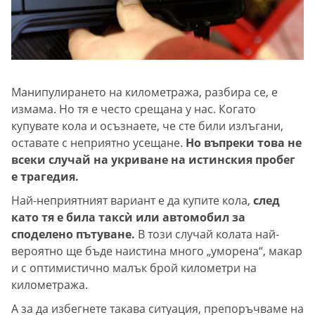
Манипулирането на километража, разбира се, е
измама. Но тя е често срещана у нас. Когато
купувате кола и осъзнаете, че сте били излъгани,
оставате с неприятно усещане.
Но въпреки това не
всеки случай на укриване на истинския пробег
е трагедия.
Най-неприятният вариант е да купите кола,
след
като тя е била таксѝ или автомобил за
споделено пътуване.
В този случай колата най-
вероятно ще бъде наистина много „уморена“, макар
и с оптимистично малък брой километри на
километража.
А за да избегнете такава ситуация, препоръчваме на