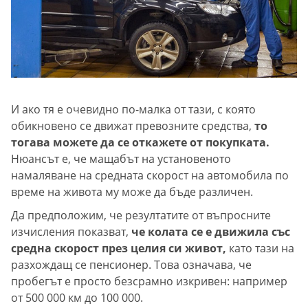
И ако тя е очевидно по-малка от тази, с която
обикновено се движат превозните средства,
то
тогава можете да се откажете от покупката.
Нюансът е, че мащабът на установеното
намаляване на средната скорост на автомобила по
време на живота му може да бъде различен.
Да предположим, че резултатите от въпросните
изчисления показват,
че колата се е движила със
средна скорост през целия си живот,
като тази на
разхождащ се пенсионер. Това означава, че
пробегът е просто безсрамно изкривен: например
от 500 000 км до 100 000.