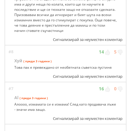
има и други неща по колата, които ще ги научите в
последствие и ще се тюхкате защо не отказахте сделката.
Призовавам всички да игнорират и бият шута на всеки
измамник вместо да го стимулират с покупка. Още повече,
че това деяние е престъпление да мамиш и по този
начин ставате съучастници
Сигнализирай за неуместен коментар
#8
14
5
Хуй
( преди 3 години )
Това пак е превеждано от необятната съветска пустиня
Сигнализирай за неуместен коментар
#7
16
0
Al
( преди 3 години )
Алоооо, измамата си е измама! След като продавача лъже
- значи има защо.
Сигнализирай за неуместен коментар