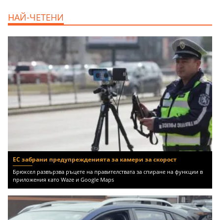
продава, Тристаен апартамент, 68 m2
НАЙ-ЧЕТЕНИ
Варна, Възраждане 3, 119900 EUR
ЕС забрани предупрежденията за камери за скорост
Брюксел развързва ръцете на правителствата за спиране на функции в
приложения като Waze и Google Maps