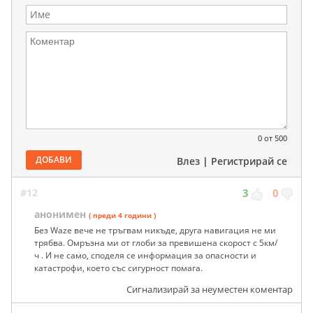
0
от 500
ДОБАВИ
Влез
|
Регистрирай се
#12
3
0
анонимен
( преди 4 години )
Без Waze вече не тръгвам никъде, друга навигация не ми
трябва. Омръзна ми от глоби за превишена скорост с 5км/
ч . И не само, споделя се информация за опасности и
катастрофи, което със сигурност помага.
Сигнализирай за неуместен коментар