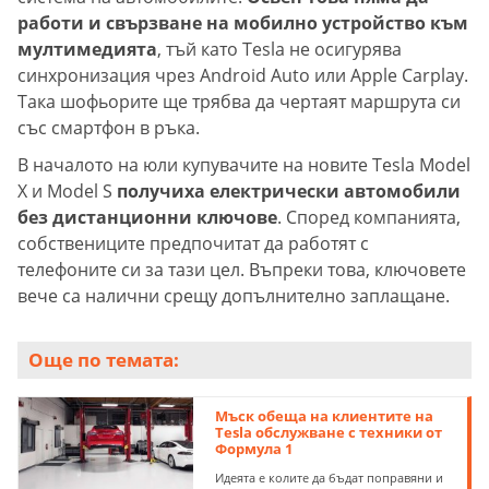
работи и свързване на мобилно устройство към
мултимедията
, тъй като Tesla не осигурява
синхронизация чрез Android Auto или Apple Carplay.
Така шофьорите ще трябва да чертаят маршрута си
със смартфон в ръка.
В началото на юли купувачите на новите Tesla Model
X и Model S
получиха електрически автомобили
без дистанционни ключове
. Според компанията,
собствениците предпочитат да работят с
телефоните си за тази цел. Въпреки това, ключовете
вече са налични срещу допълнително заплащане.
Още по темата:
Мъск обеща на клиентите на
Tesla обслужване с техники от
Формула 1
Идеята е колите да бъдат поправяни и