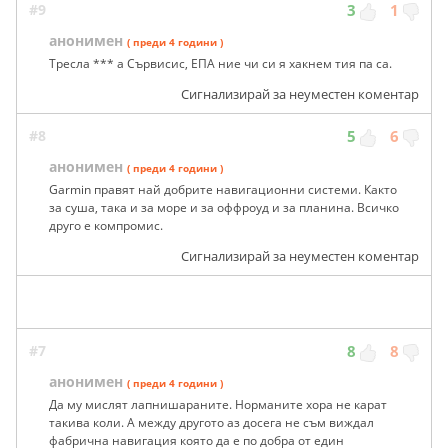
#9
3
1
анонимен
( преди 4 години )
Тресла *** а Сървисис, ЕПА ние чи си я хакнем тия па са.
Сигнализирай за неуместен коментар
#8
5
6
анонимен
( преди 4 години )
Garmin правят най добрите навигационни системи. Както
за суша, така и за море и за оффроуд и за планина. Всичко
друго е компромис.
Сигнализирай за неуместен коментар
#7
8
8
анонимен
( преди 4 години )
Да му мислят лапнишараните. Норманите хора не карат
такива коли. А между другото аз досега не съм виждал
фабрична навигация която да е по добра от един