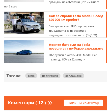
връщани на собствениците им много
по-бързо
Как се справя Tesla Model X след
320 000 км пробег?
Електрическият SUV опровергава
твърденията за проблеми с
надеждността и качеството (ВИДЕО)
Новите батерии на Tesla
позволяват по-бързо зареждане
Оборудван с клетки 4680 Model Y се
пълни до 80% за 32 минути
Тагове:
Tesla
навигация
заплащане
Коментари ( 12 )
Напиши коментар