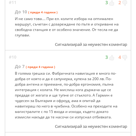
#11
3
2
До 10
( преди 4 години )
И не само това.... При ел. колите избора на оптимален
маршрут, съчетан с дозареждане по пътя и откриване на
свободна станция е от особено значение. От тесла не да
глупави.
Сигнализирай за неуместен коментар
#10
3
4
До 7
( преди 4 години )
В голяма грешка си. Фабричната навигация е много по-
добра от която и да е сапунерка, купена за 200 лв. По-
добра антена и приемане, по-добра ергономия, пълна
интеграция с колата. Не мислиш кога държача ще се
предаде от жегата и ще тупне от стъклото. А Гармин е
чудесен за България и офроуд, ама я опитай да
навигираш по него в чужбина. Особено на преходите на
магистралите с по 15 входа и изхода, където докато
измисли накъде да те насочи си изпуснал отбивката.
Сигнализирай за неуместен коментар