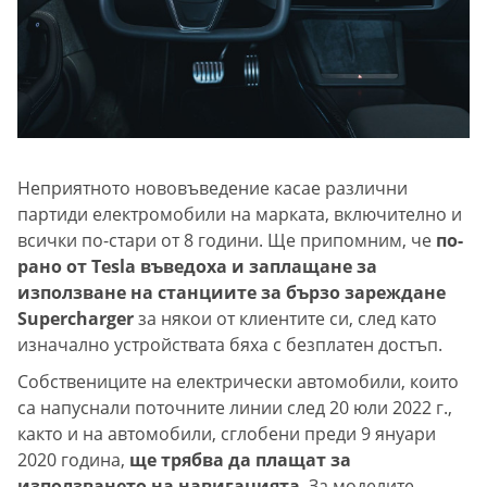
Неприятното нововъведение касае различни
партиди електромобили на марката, включително и
всички по-стари от 8 години. Ще припомним, че
по-
рано от Tesla въведоха и заплащане за
използване на станциите за бързо зареждане
Supercharger
за някои от клиентите си, след като
изначално устройствата бяха с безплатен достъп.
Собствениците на електрически автомобили, които
са напуснали поточните линии след 20 юли 2022 г.,
както и на автомобили, сглобени преди 9 януари
2020 година,
ще трябва да плащат за
използването на навигацията
. За моделите,