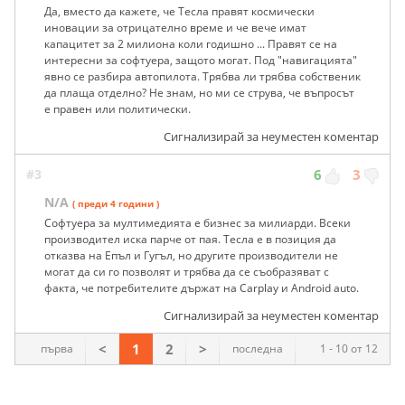
Да, вместо да кажете, че Тесла правят космически
иновации за отрицателно време и че вече имат
капацитет за 2 милиона коли годишно ... Правят се на
интересни за софтуера, защото могат. Под "навигацията"
явно се разбира автопилота. Трябва ли трябва собственик
да плаща отделно? Не знам, но ми се струва, че въпросът
е правен или политически.
Сигнализирай за неуместен коментар
#3
6
3
N/A
( преди 4 години )
Софтуера за мултимедията е бизнес за милиарди. Всеки
производител иска парче от пая. Тесла е в позиция да
отказва на Епъл и Гугъл, но другите производители не
могат да си го позволят и трябва да се съобразяват с
факта, че потребителите държат на Carplay и Android auto.
Сигнализирай за неуместен коментар
<
1
2
>
първа
последна
1 - 10 от 12