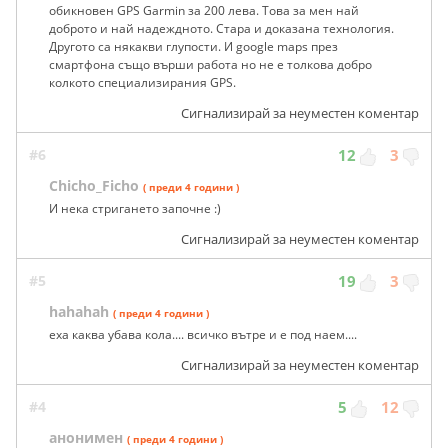
обикновен GPS Garmin за 200 лева. Това за мен най
доброто и най надеждното. Стара и доказана технология.
Другото са някакви глупости. И google maps през
смартфона също върши работа но не е толкова добро
колкото специализирания GPS.
Сигнализирай за неуместен коментар
#6
12
3
Chicho_Ficho
( преди 4 години )
И нека стригането започне :)
Сигнализирай за неуместен коментар
#5
19
3
hahahah
( преди 4 години )
еха каква убава кола.... всичко вътре и е под наем....
Сигнализирай за неуместен коментар
#4
5
12
анонимен
( преди 4 години )