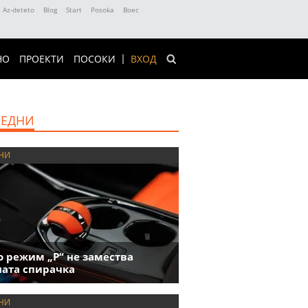
Az-deteto
Blog
Start
Posoka
Boec
НО
ПРОЕКТИ
ПОСОКИ
ВХОД
ЕДНИ
НИ
 режим „P“ не замества
ата спирачка
НИ