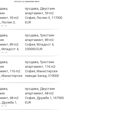
продава, Двустаен
ЦСКА
апартамент, 59 m2
перл
София, Люлин 3, 117000
мачо
EUR
близ
продава, Тристаен
Плам
апартамент, 89 m2
да с
София, Младост 4,
тежк
250000 EUR
важн
на конференциите
продава, Тристаен
Беши
апартамент, 116 m2
срещ
София, Манастирски
ПАОК
ливади Запад, 319000
Анде
продава, Двустаен
Вярв
апартамент, 68 m2
стиг
София, Дружба 1, 167900
фаза
EUR