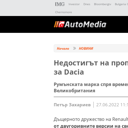
Investor
Dnes
Bloombergtv
Bulgaria 
Chernomore
Начало
НОВИНИ
Недостигът на про
за Dacia
Румънската марка спря времен
Великобритания
Петър Захариев
27.06.2022 11:
Дъщерното дружество на Renault
от двугоривните версии на св