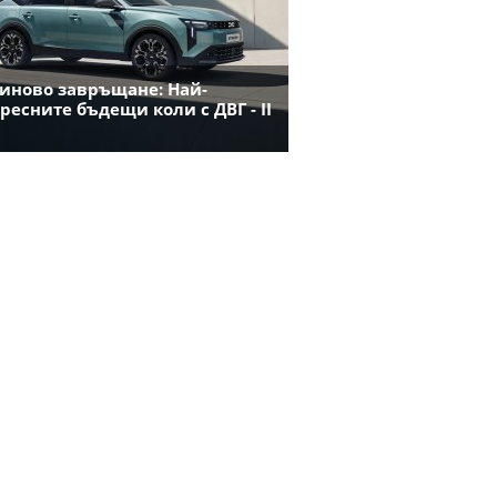
иново завръщане: Най-
ресните бъдещи коли с ДВГ - II