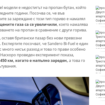
el модели е недостигът на пропан-бутан, който
Времето във Варна на 7
август 2026
едните години. Посочва се, че във
ите за зареждане с този тип гориво е намалял
 цените газа са се увеличили
, което намалява
зването на пропан в сравнение с други горива.
Времето във Варна на 7
август 2026
, оставя британски пазар без нови превозни
 Експертите посочват, че Sandero Bi-Fuel е един
 с много нисък разход и това го прави особено
 Наскоро проведен експеримент показа,
Честваме паметта на
50 км, когато е напълно зареден,
а това го
преподобномъченик
ътувания.
Дометий
EUR
Винисиус Жуниор
преподписа с Реал
(Мадрид)