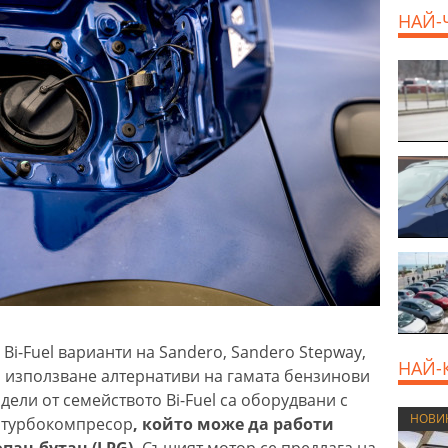
НАЙ-
800 E
 Bi-Fuel варианти на Sandero, Sandero Stepway,
НАЙ-
за използване алтернативи на гамата бензинови
дели от семейството Bi-Fuel са оборудвани с
НОВИ
с турбокомпресор
, който може да работи
опан-бутан (LPG).
Същият мотор се предлага на