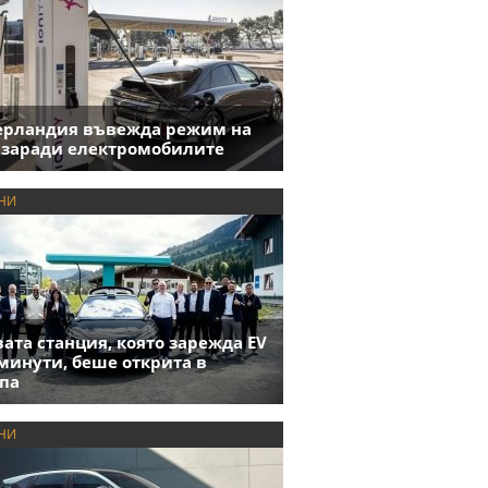
ерландия въвежда режим на
 заради електромобилите
НИ
ата станция, която зарежда EV
 минути, беше открита в
па
НИ