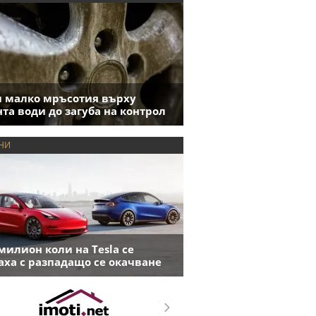
 малко мръсотия върху
та води до загуба на контрол
НИ
милион коли на Tesla се
аха с разпадащо се окачване