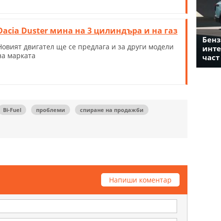
Dacia Duster мина на 3 цилиндъра и на газ
Бенз
Новият двигател ще се предлага и за други модели
инте
на марката
част
Bi-Fuel
проблеми
спиране на продажби
Напиши коментар