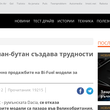
On Air
Gol
Tialoto
Az-jenata
Puls
Teenproblem
Automedia
Imoti.net
Rabota
НОВИНИ
ТЕСТ ДРАЙВ
ИСТОРИИ
ТЕХНИКА
ПОЛЕЗ
ПОСЛ
пан-бутан създава трудности
НОВИ
но продажбите на Bi-Fuel модели за
12
Прочитания: 19215
Защо
ръчн
 - румънската Dacia,
се отказа
оите модели са пазара във Великобритания.
НОВИ