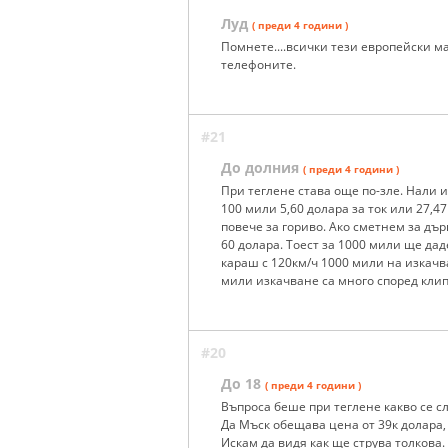
Луд
( преди 4 години )
Помнете....всички тези европейски м
телефоните.
#21
До долния
( преди 4 години )
При теглене става още по-зле. Нали 
100 мили 5,60 долара за ток или 27,4
повече за гориво. Ако сметнем за дър
60 долара. Тоест за 1000 мили ще дад
караш с 120км/ч 1000 мили на изкачв
мили изкачване са много според клип
#20
До 18
( преди 4 години )
Въпроса беше при теглене какво се с
Да Мъск обещава цена от 39к долара, 
Искам да видя как ще струва толкова.