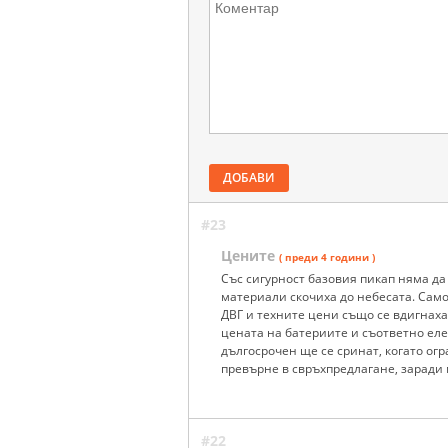
ДОБАВИ
#23
Цените
( преди 4 години )
Със сигурност базовия пикап няма да
материали скочиха до небесата. Само
ДВГ и техните цени също се вдигнаха
цената на батериите и съответно еле
дългосрочен ще се сринат, когато ог
превърне в свръхпредлагане, заради
#22