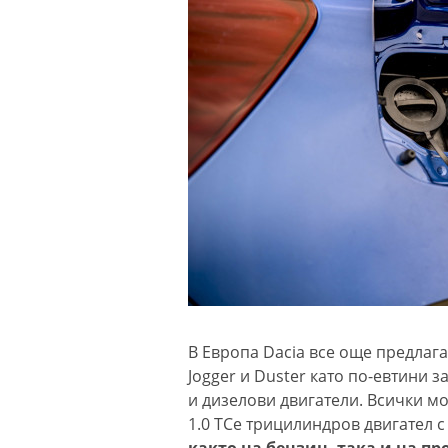
В Европа Dacia все още предлага
Jogger и Duster като по-евтини 
и дизелови двигатели. Всички мо
1.0 TCe трицилиндров двигател 
както на бензин, така и на пр