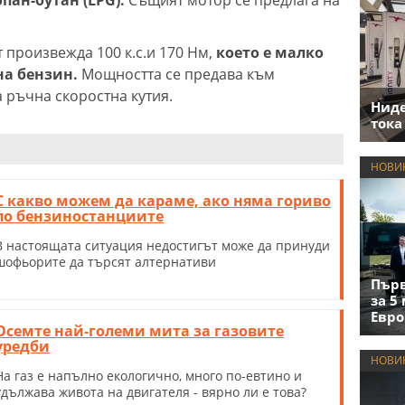
 произвежда 100 к.с.и 170 Нм,
което е малко
на бензин.
Мощността се предава към
 ръчна скоростна кутия.
Нид
тока
НОВИ
С какво можем да караме, ако няма гориво
по бензиностанциите
В настоящата ситуация недостигът може да принуди
шофьорите да търсят алтернативи
Първ
за 5
Евро
Осемте най-големи мита за газовите
уредби
НОВИ
На газ е напълно екологично, много по-евтино и
удължава живота на двигателя - вярно ли е това?