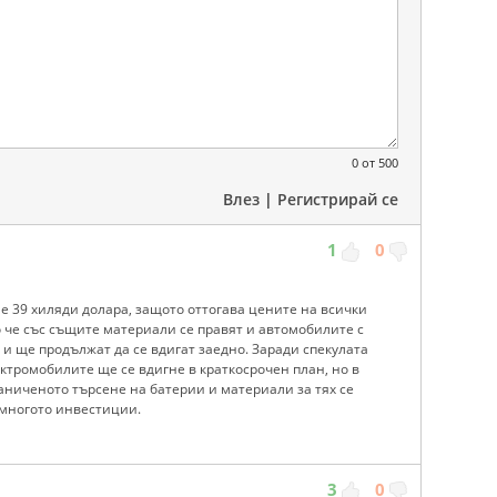
0
от 500
Влез
|
Регистрирай се
1
0
 е 39 хиляди долара, защото оттогава цените на всички
 че със същите материали се правят и автомобилите с
 и ще продължат да се вдигат заедно. Заради спекулата
ктромобилите ще се вдигне в краткосрочен план, но в
раниченото търсене на батерии и материали за тях се
 многото инвестиции.
3
0