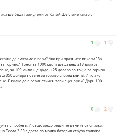
арки ще бъдат занулени от Китай.Ще стане както с
1
1
искаше да смятаме в пари? Ако при празните пикапи "За
7 за гориво." Тоест за 1000 мили ще дадеш 218 долара
пане, за 100 мили ще дадеш 25 долара за ток, а за гориво
еш 350 долара повече за гориво според клипа. И то ако
ане. Е колко да е реалистичен този сценарий? Дори 100
а.
0
2
лучва с пробега. И също защо реши че цените са близки.
но Тесла 3 SR с доста по-малка батерия струва толкова.