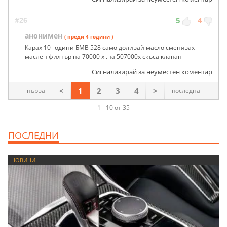
#26
5
4
анонимен
( преди 4 години )
Карах 10 години БМВ 528 само доливай масло сменявах
маслен филтър на 70000 х .на 507000х скъса клапан
Сигнализирай за неуместен коментар
<
1
2
3
4
>
първа
последна
1 - 10 от 35
ПОСЛЕДНИ
НОВИНИ