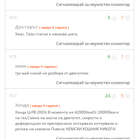
Сигнализирай за неуместен коментар
#29
5
1
Докторът
( преди 4 години )
Ужас. Тази статия е някаква шега.
Сигнализирай за неуместен коментар
#28
6
1
иван
( преди 4 години )
тук май никой не разбира от двигатели
Сигнализирай за неуместен коментар
#27
24
5
Хонда
( преди 4 години )
Хонда Ц-РВ 2003г.В момента на 429000кмОт 200000км е
на газ,Смяна на масла на двигател ,скорости и
диференциал по препоръчани интервали интервали и
реглаж на клапани.Повече НЕМСКИ КОШНИК НИКОГА!
Сигнализирай за неуместен коментар