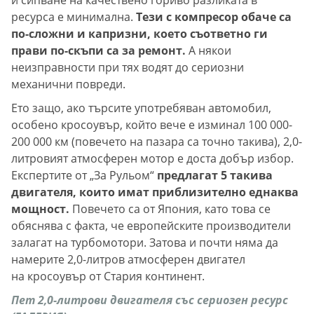
ресурса е минимална.
Тези с компресор обаче са
по-сложни и капризни, което съответно ги
прави по-скъпи са за ремонт.
А някои
неизправности при тях водят до сериозни
механични повреди.
Ето защо, ако търсите употребяван автомобил,
особено кросоувър, който вече е изминал 100 000-
200 000 км (повечето на пазара са точно такива), 2,0-
литровият атмосферен мотор е доста добър избор.
Експертите от „За Рульом“
предлагат 5 такива
двигателя, които имат приблизително еднаква
мощност.
Повечето са от Япония, като това се
обяснява с факта, че европейските производители
залагат на турбомотори. Затова и почти няма да
намерите 2,0-литров атмосферен двигател
на кросоувър от Стария континент.
Пет 2,0-литрови двигателя със сериозен ресурс