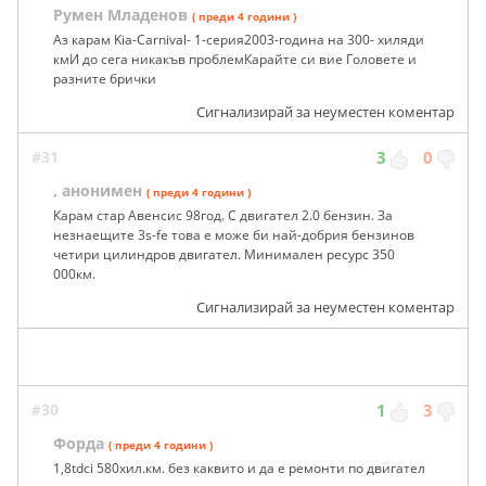
Румен Младенов
( преди 4 години )
Аз карам Kia-Carnival- 1-серия2003-година на 300- хиляди
кмИ до сега никакъв проблемКарайте си вие Головете и
разните брички
Сигнализирай за неуместен коментар
#31
3
0
, анонимен
( преди 4 години )
Карам стар Авенсис 98год. С двигател 2.0 бензин. За
незнаещите 3s-fe това е може би най-добрия бензинов
четири цилиндров двигател. Минимален ресурс 350
000км.
Сигнализирай за неуместен коментар
#30
1
3
Форда
( преди 4 години )
1,8tdci 580хил.км. без каквито и да е ремонти по двигател