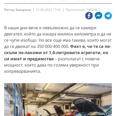
Петър Захариев
21.06.2022 17:42
Прочитания: 146246
В наши дни вече е невъзможно да се намери
двигател, който да изкара милион километра и да не
се чупи изобщо. Но все още има такива, които могат
да се движат на 350 000-400 000.
Факт е, че те са по-
скъпи по-лакоми от 1,6-литровите агрегати, но
си имат и предимства
– разполагат с повече
мощност, което дава по-голяма увереност при
изпреварванията.