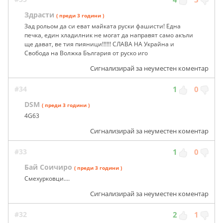
Здрасти
( преди 3 години )
Зад рольом да си еват майката руски фашисти! Една
печка, един хладилник не могат да направят само акъли
ще дават, ве тия пияници!!!!!! СЛАВА НА Украйна и
Свобода на Волжка България от руско иго
Сигнализирай за неуместен коментар
#34
1
0
DSM
( преди 3 години )
4G63
Сигнализирай за неуместен коментар
#33
1
0
Бай Соичиро
( преди 3 години )
Смехурковци....
Сигнализирай за неуместен коментар
#32
2
1