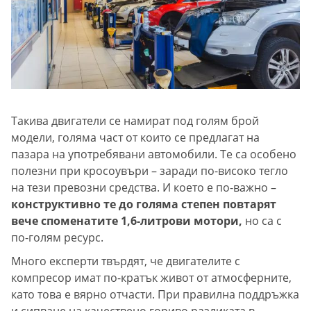
Такива двигатели се намират под голям брой
модели, голяма част от които се предлагат на
пазара на употребявани автомобили. Те са особено
полезни при кросоувъри – заради по-високо тегло
на тези превозни средства. И което е по-важно –
конструктивно те до голяма степен повтарят
вече споменатите 1,6-литрови мотори,
но са с
по-голям ресурс.
Много експерти твърдят, че двигателите с
компресор имат по-кратък живот от атмосферните,
като това е вярно отчасти. При правилна поддръжка
и сипване на качествено гориво разликата в