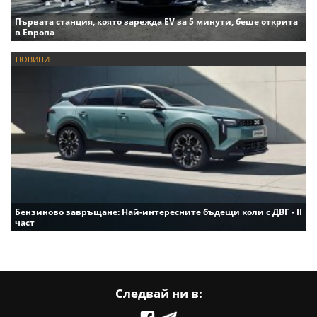
Първата станция, която зарежда EV за 5 минути, беше открита
в Европа
НОВИНИ
Бензиново завръщане: Най-интересните бъдещи коли с ДВГ - II
част
Следвай ни в: