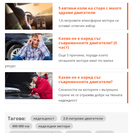
5 евтини коли на старо с много
здрави двигатели
1,6-литровите атмосферни мотори си
остават отличен избор
Какво не е наред със
съвременните двигатели? (II
част)
Още 5 причини, поради които
сегашните мотори имат по-малък
ресурс
Какво не е наред със
съвременните двигатели?
Сложността на моторите с вътрешно
горене не се отразява добре на тяхната
надеждност
Тагове:
надеждност
2.0-литрови двигатели
400 000 км
надеждни мотори