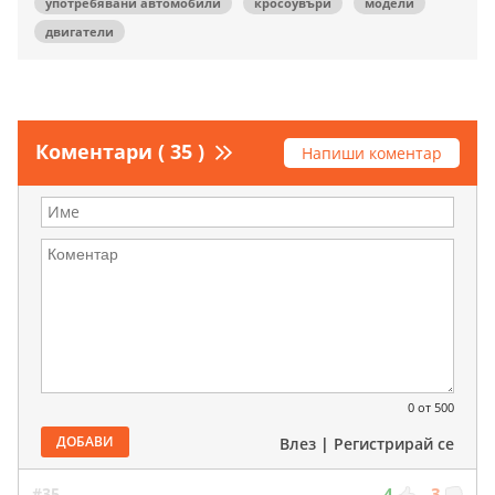
употребявани автомобили
кросоувъри
модели
двигатели
Коментари ( 35 )
Напиши коментар
0
от 500
ДОБАВИ
Влез
|
Регистрирай се
#35
4
3