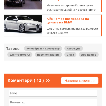
Машините от серията Еstrema ще се
отличават по дизайна и окачването си
Alfa Romeo ще продава на
цените на BMW
Шефът на компанията иска да възкреси
хечбека Giulietta
Тагове:
купеобразен кросоувър
крос-купе
електромобил
ново поколение
Giulia
Alfa Romeo
Коментари ( 12 )
Напиши коментар