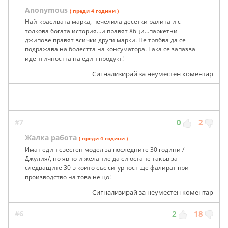
Anonymous
( преди 4 години )
Най-красивата марка, печелила десетки ралита и с
толкова богата история...и правят Х6ци...паркетни
джипове правят всички други марки. Не трябва да се
подражава на болестта на консуматора. Така се запазва
идентичността на един продукт!
Сигнализирай за неуместен коментар
#7
0
2
Жалка работа
( преди 4 години )
Имат един свестен модел за последните 30 години /
Джулия/, но явно и желание да си остане такъв за
следващите 30 в които със сигурност ще фалират при
производство на това нещо!
Сигнализирай за неуместен коментар
#6
2
18