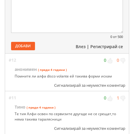
0
от 500
ДОБАВИ
Влез
|
Регистрирай се
#12
0
0
анонимен
( преди 4 години )
Помните ли алфа disco volante ей такива форми искам
Сигнализирай за неуместен коментар
#11
0
1
Тино
( преди 4 години )
Те тия Алфи освен по сервизите другаде не се срещат,то
няма такива таралясници
Сигнализирай за неуместен коментар