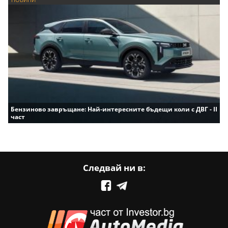
Бензиново завръщане: Най-интересните бъдещи коли с ДВГ - II
част
Следвай ни в: