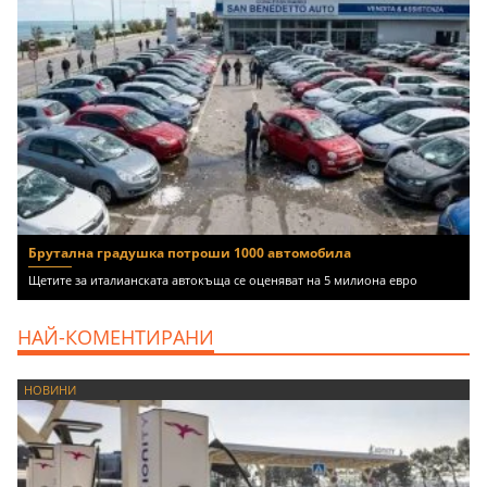
Брутална градушка потроши 1000 автомобила
Щетите за италианската автокъща се оценяват на 5 милиона евро
НАЙ-КОМЕНТИРАНИ
НОВИНИ