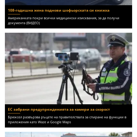
108-годишна жена поднови шофьорската си книжка
Американката покри всички медицински изисквания, за да получи
документа (ВИДЕО)
ЕС забрани предупрежденията за камери за скорост
Брюксел развързва ръцете на правителствата за спиране на функции в
приложения като Waze и Google Maps