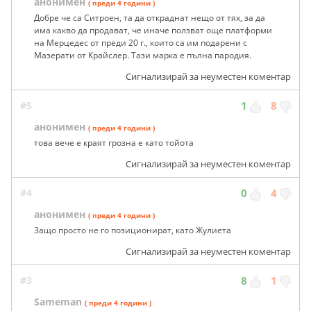
анонимен
( преди 4 години )
Добре че са Ситроен, та да откраднат нещо от тях, за да
има какво да продават, че иначе ползват още платформи
на Мерцедес от преди 20 г., които са им подарени с
Мазерати от Крайслер. Тази марка е пълна пародия.
Сигнализирай за неуместен коментар
#5
1
8
анонимен
( преди 4 години )
това вече е краят грозна е като тойота
Сигнализирай за неуместен коментар
#4
0
4
анонимен
( преди 4 години )
Защо просто не го позиционират, като Жулиета
Сигнализирай за неуместен коментар
#3
8
1
Sameman
( преди 4 години )