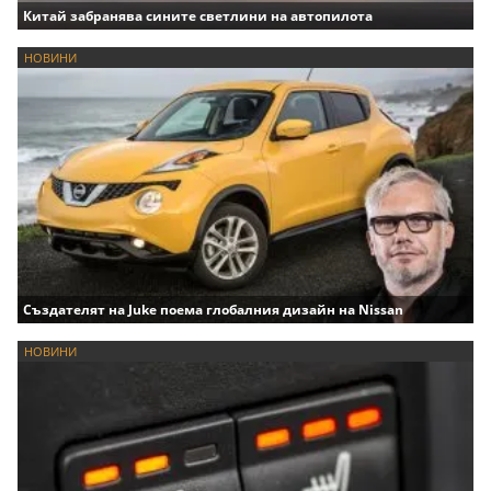
Китай забранява сините светлини на автопилота
НОВИНИ
Създателят на Juke поема глобалния дизайн на Nissan
НОВИНИ