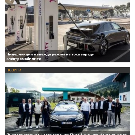
Нидерландия въвежда режим на тока заради
електромобилите
НОВИНИ
Първата станция, която зарежда EV за 5 минути, беше открита