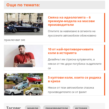
Още по темата:
Смяна на идеологията – 6
премиум-модела на масови
производители
Опитите за навлизане в сегмента на
луксозните автомобили обикновено
приключват зле
10 от най-противоречивите
коли в историята
Дизайнът им стресна купувачите, а
някои от тях дори погубиха създателите
си
5 култови коли, които се родиха
в криза
Някои от тези автомобили спасиха
производителите си от фалит
Тагове:
модели
производители
история