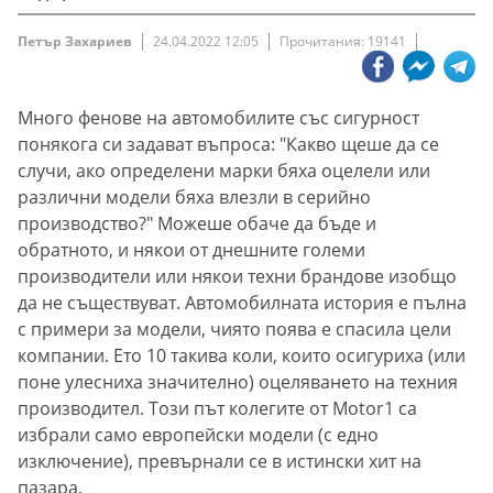
Петър Захариев
24.04.2022 12:05
Прочитания: 19141
Много фенове на автомобилите със сигурност
понякога си задават въпроса: "Какво щеше да се
случи, ако определени марки бяха оцелели или
различни модели бяха влезли в серийно
производство?" Можеше обаче да бъде и
обратното, и някои от днешните големи
производители или някои техни брандове изобщо
да не съществуват. Автомобилната история е пълна
с примери за модели, чиято поява е спасила цели
компании. Ето 10 такива коли, които осигуриха (или
поне улесниха значително) оцеляването на техния
производител. Този път колегите от Motor1 са
избрали само европейски модели (с едно
изключение), превърнали се в истински хит на
пазара.