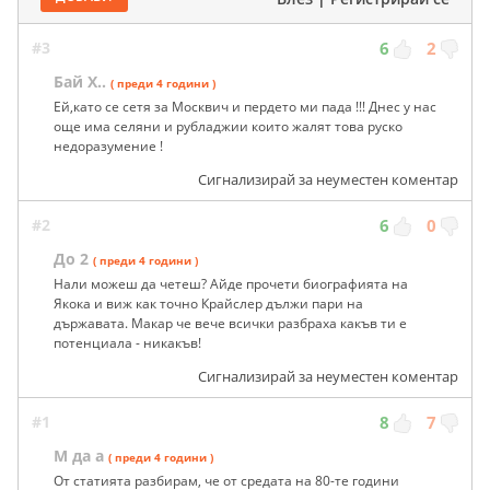
#3
6
2
Бай Х..
( преди 4 години )
Ей,като се сетя за Москвич и пердето ми пада !!! Днес у нас
още има селяни и рубладжии които жалят това руско
недоразумение !
Сигнализирай за неуместен коментар
#2
6
0
До 2
( преди 4 години )
Нали можеш да четеш? Айде прочети биографията на
Якока и виж как точно Крайслер дължи пари на
държавата. Макар че вече всички разбраха какъв ти е
потенциала - никакъв!
Сигнализирай за неуместен коментар
#1
8
7
М да а
( преди 4 години )
От статията разбирам, че от средата на 80-те години