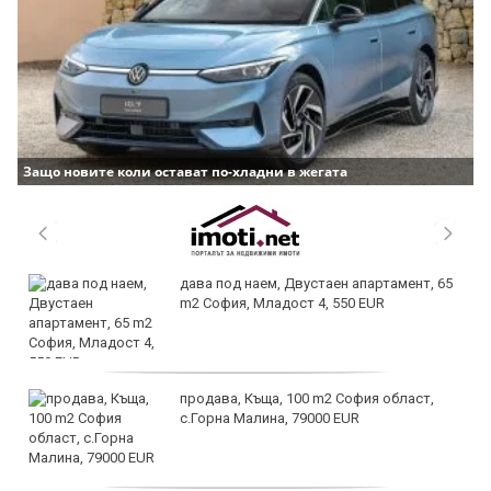
Защо новите коли остават по-хладни в жегата
дава под наем, Двустаен апартамент, 65
m2 София, Младост 4, 550 EUR
продава, Къща, 100 m2 София област,
с.Горна Малина, 79000 EUR