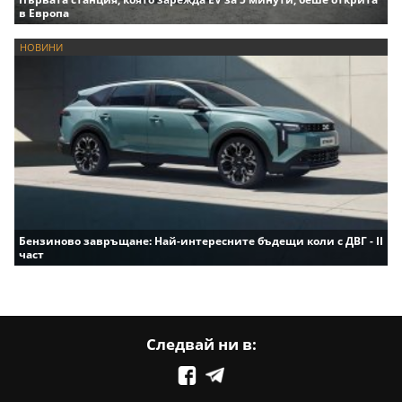
в Европа
НОВИНИ
Бензиново завръщане: Най-интересните бъдещи коли с ДВГ - II
част
Следвай ни в: