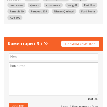
спасение
фалит
компании
Vw golf
Fiat Une
Renault 19
Peugeot 205
Nissan Qashqai
Ford Focus
Aud 100
Коментари ( 3 )
Напиши коментар
0
от 500
ДОБАВИ
Влез
|
Регистрирай се