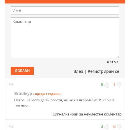
0
от 500
ДОБАВИ
Влез
|
Регистрирай се
#4
6
1
Brudleyp
( преди 4 години )
Петре, не мога да ти простя, че не си вкарал Fiat Multipla в
тоя лист.
Сигнализирай за неуместен коментар
#3
3
0