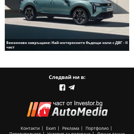
Бензиново завръщане: Най-интересните бъдещи коли с ДВГ - II
част
Следвай ни в:
Контакти
Екип
Реклама
Портфолио
Поверителност
Условия за ползване
Лични данни