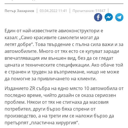
Петър Захариев
03.04.2022 11:41
Прочитания: 51847
Един от най-известните авиоконструктори е
казал: „Само красивите самолети могат да
летят добре“. Това твърдение с пълна сила важи и за
автомобилите. Много от тях есто се купуват заради
впечатляващия им външен вид, без да се гледат
цената и техническите спецификации. Ако обаче той
е странен и труден за възприемане, нищо не може
да помогне за привличането на клиенти.
Изданието ZR събра на едно място 10 автомобила от
последно време, чийто дизайн се оказа сериозен
проблем. Някои от тях не стигнаха да масовия
потребител, други бързо бяха спрени от
производство, а на трети им се наложи бързо да
претърпят „пластична хирургия“.