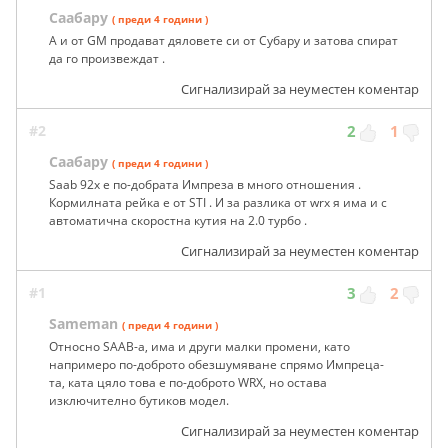
Саабару
( преди 4 години )
А и от GM продават дяловете си от Субару и затова спират
да го произвеждат .
Сигнализирай за неуместен коментар
#2
2
1
Саабару
( преди 4 години )
Saab 92x е по-добрата Импреза в много отношения .
Кормилната рейка е от STI . И за разлика от wrx я има и с
автоматична скоростна кутия на 2.0 турбо .
Сигнализирай за неуместен коментар
#1
3
2
Sameman
( преди 4 години )
Относно SAAB-а, има и други малки промени, като
напримеро по-доброто обезшумяване спрямо Импреца-
та, ката цяло това е по-доброто WRX, но остава
изключително бутиков модел.
Сигнализирай за неуместен коментар