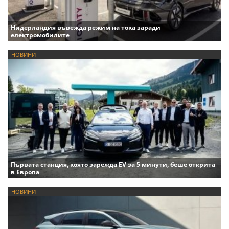
Нидерландия въвежда режим на тока заради
електромобилите
НОВИНИ
Първата станция, която зарежда EV за 5 минути, беше открита
в Европа
НОВИНИ