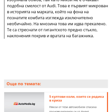
подобна смелост от Audi. Това е първият микрован
в историята на марката, който на фона на
познатите комбита изглежда изключително
необичайно. На мнозина това им идва прекалено.
Те са стреснати от гигантското предно стъкло,
наклонения покрив и вратата на багажника.
Той обаче е прекалено скъп и това се оказва
решаващо за съдбата му. През 2005 г. Audi A2 е
спряно от производство, като общият тираж на
модела е 176 377 бройки.
Още по темата:
5 култови коли, които се родиха
в криза
Някои от тези автомобили спасиха
производителите си от фалит