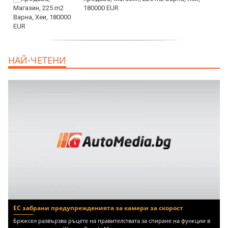
180000 EUR
продава, Офис, 141 m2 Варна, Бриз,
НАЙ-ЧЕТЕНИ
112000 EUR
ЕС забрани предупрежденията за камери за скорост
Брюксел развързва ръцете на правителствата за спиране на функции в
приложения като Waze и Google Maps