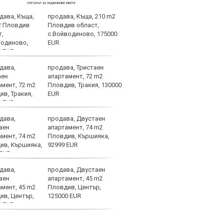
продава, Къща, 210 m2
Родр
Пловдив област,
Реал
с.Войводиново, 175000
търс
EUR
продава, Тристаен
НА Ж
апартамент, 72 m2
Локо
Пловдив, Тракия, 130000
(отм
EUR
гред
продава, Двустаен
Кими
апартамент, 74 m2
любо
Пловдив, Кършияка,
на С
92999 EUR
продава, Двустаен
Слаб
апартамент, 45 m2
Пловдив, Център,
125000 EUR