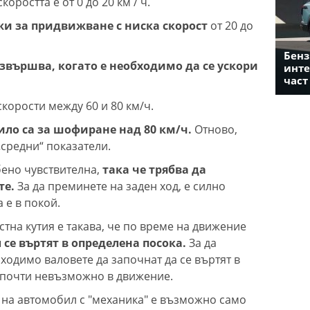
оростта е от 0 до 20 км / ч.
жи за придвижване с ниска скорост
от 20 до
Бенз
звършва, когато е необходимо да се ускори
инте
част
скорости между 60 и 80 км/ч.
ило са за шофиране над 80 км/ч.
Отново,
„средни“ показатели.
бено чувствителна,
така че трябва да
те.
За да преминете на заден ход, е силно
 е в покой.
тна кутия е такава, че по време на движение
се въртят в определена посока.
За да
ходимо валовете да започнат да се въртят в
, почти невъзможно в движение.
 на автомобил с "механика" е възможно само