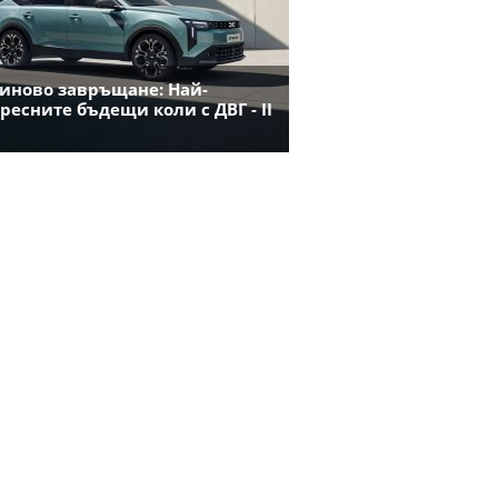
иново завръщане: Най-
ресните бъдещи коли с ДВГ - II