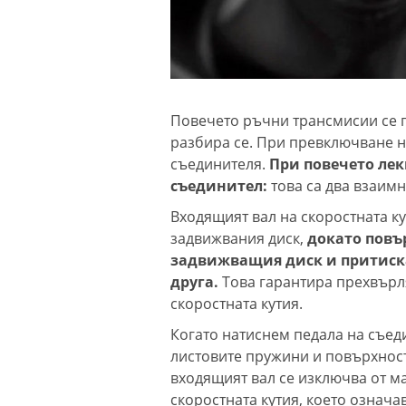
Повечето ръчни трансмисии се пр
разбира се. При превключване н
съединителя.
При повечето лек
съединител:
това са два взаимн
Входящият вал на скоростната к
задвижвания диск,
докато повър
задвижващия диск и притиск
друга.
Това гарантира прехвърл
скоростната кутия.
Когато натиснем педала на съед
листовите пружини и повърхности
входящият вал се изключва от ма
скоростната кутия, което означа