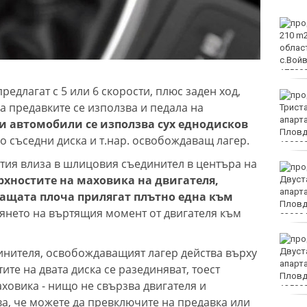
Двоен ръст на чревните
инфекции за седмица
във Варненско
едлагат с 5 или 6 скорости, плюс заден ход,
Вечерен крос ще се
а предавките се използва и педала на
проведе тази събота в
Морската градина на
и автомобили се използва сух еднодисков
Варна
о съседни диска и т.нар. освобождаващ лагер.
утия влиза в шлицовия съединител в центъра на
Тази събота: откриват
хностите на маховика на двигателя,
ловния сезон за пернат
дивеч
ащата плоча прилягат плътно една към
янето на въртящия момент от двигателя към
ФК Девня гостува на
инителя, освобождаващият лагер действа върху
Атлетик (Провадия) за
Аматьорската купа
те на двата диска се разединяват, тоест
ховика - нищо не свързва двигателя и
ва, че можете да превключите на предавка или