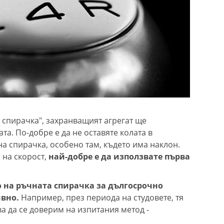
 спирачка", захранващият агрегат ще
та. По-добре е да не оставяте колата в
а спирачка, особено там, където има наклон.
 на скорост,
най-добре е да използвате първа
 на ръчната спирачка за дългосрочно
ивно.
Например, през периода на студовете, тя
ва да се доверим на изпитания метод -