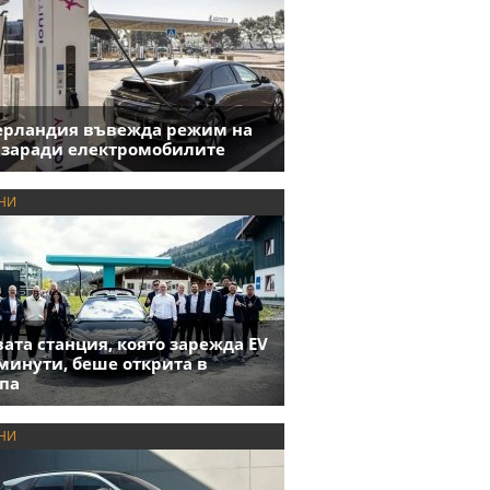
ерландия въвежда режим на
 заради електромобилите
НИ
ата станция, която зарежда EV
 минути, беше открита в
па
НИ