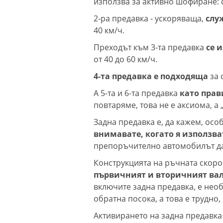
използва за активно шофиране: ск
2-ра предавка - ускоряваща,
слу
40 км/ч.
Преходът към 3-та предавка
се и
от 40 до 60 км/ч.
4-та предавка е подходяща
за 
А 5-та и 6-та предавка
като прав
повтаряме, това не е аксиома, а 
Задна предавка е, да кажем, осо
внимавате, когато я използва
препоръчително автомобилът да
Конструкцията на ръчната скорос
първичният и вторичният вал 
включите задна предавка, е необ
обратна посока, а това е трудно
Активирането на задна предавка