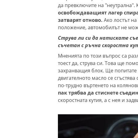
да превключите на "неутрална". 
освобождаващият лагер спира
затварят отново.
Ако лостът на
положение, автомобилът не може
Струва ли си да натискате съ
съчетан с ръчна скоростна ку
Мненията по този въпрос са разл
тоест да, струва си. Това ще пом
захранващия блок. Ще попитате 
двигателното масло се сгъстява 
по-трудно въртенето на колянови
пак трябва да стиснете съеди
скоростната кутия, а с нея и зад