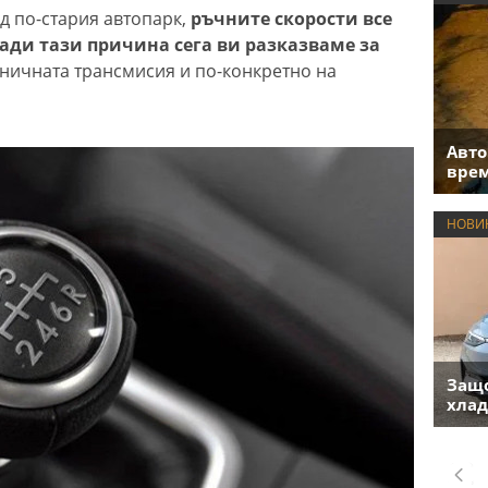
д по-стария автопарк,
ръчните скорости все
ади тази причина сега ви разказваме за
ничната трансмисия и по-конкретно на
Авто
врем
НОВИ
Защо
хлад