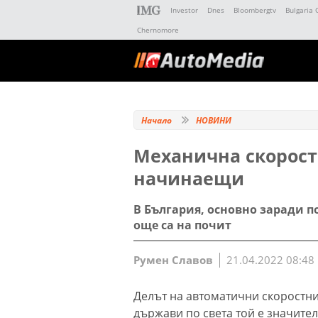
Investor
Dnes
Bloombergtv
Bulgaria 
Chernomore
Начало
НОВИНИ
Механична скоростн
начинаещи
В България, основно заради п
още са на почит
Румен Славов
21.04.2022 08:48
Делът на автоматични скоростни
държави по света той е значите