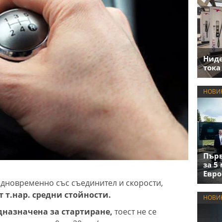
Нид
тока
НОВИ
Първ
за 5
Евро
 едновременно със съединител и скорости,
т т.нар. средни стойности.
НОВИ
едназначена за стартиране,
тоест не се