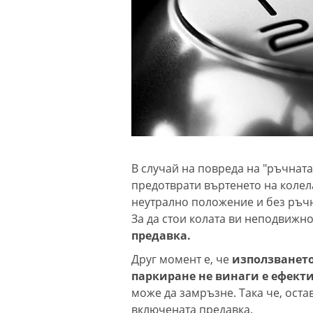
В случай на повреда на "ръчната
предотврати въртенето на колела
неутрално положение и без ръчн
За да стои колата ви неподвижно
предавка.
Друг момент е, че
използването
паркиране не винаги е ефект
може да замръзне. Така че, оста
включената предавка.