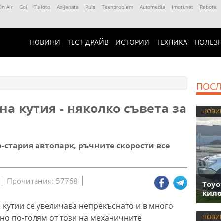
On Air
Gol
Tialoto
Az-jenata
Puls
Teenproblem
Automedia
Imoti.net
Rabota
НОВИНИ
ТЕСТ ДРАЙВ
ИСТОРИИ
ТЕХНИКА
ПОЛЕЗ
ПОСЛ
а кутия - няколко съвета за
НОВИ
о-стария автопарк, ръчните скорости все
Прочитания: 57768
Toyo
кило
 кутии се увеличава непрекъснато и в много
лно по-голям от този на механичните
НОВИ