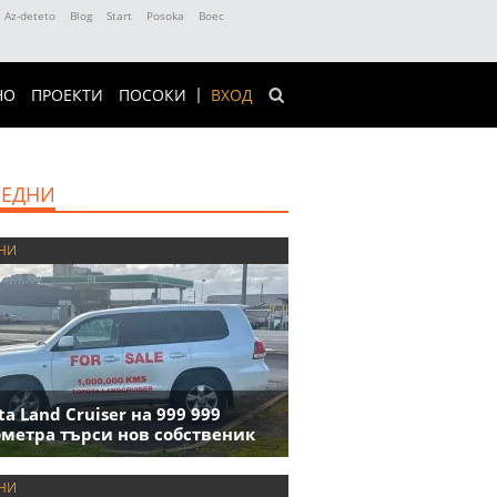
Az-deteto
Blog
Start
Posoka
Boec
НО
ПРОЕКТИ
ПОСОКИ
ВХОД
ЕДНИ
НИ
ta Land Cruiser на 999 999
метра търси нов собственик
НИ