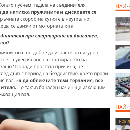
Когато пуснем педала на съединителя,
НАЙ-
 да натиска пружините и дисковете се
 ръчната скоростна кутия е в неутрално
 да се движи от моторната тяга.
единителя при стартиране на двигател,
тия?
ични, но е по-добре да играете на сигурно -
огне за улесняване на стартирането на
защо? Поради простата причина, че
след дълъг период на бездействие, което прави
я вал. З
а да облекчите тези терзания, все
нителя.
По такъв банален начин ще изключим
вижващия вал.
НАЙ-
НОВИ