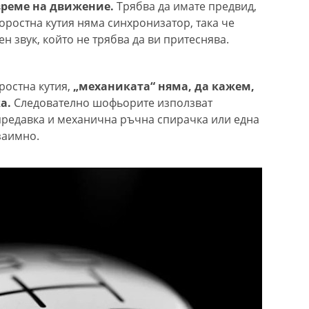
време на движение.
Трябва да имате предвид,
оростна кутия няма синхронизатор, така че
ен звук, който не трябва да ви притеснява.
ростна кутия,
„механиката“ няма, да кажем,
ка.
Следователно шофьорите използват
предавка и механична ръчна спирачка или една
взаимно.