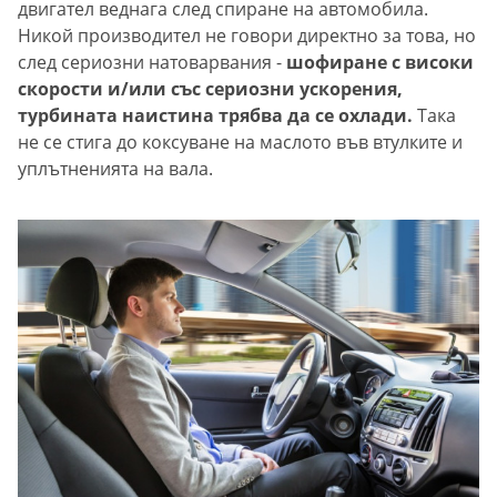
двигател веднага след спиране на автомобила.
Никой производител не говори директно за това, но
след сериозни натоварвания -
шофиране с високи
скорости и/или със сериозни ускорения,
турбината наистина трябва да се охлади.
Така
не се стига до коксуване на маслото във втулките и
уплътненията на вала.