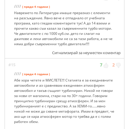
////
( преди 4 години )
Навремето по Литература имаше преразказ с елементи
на разсъждение. Явно вече е отпаднало от учебната
програма, като гледам коментарите тук! А до 14 вземи и
прочети какво съм казал за съвременните турбо мотори.
Че двигателите с по 1000 куб.см. дето ги слагат на
джипове и леки автомобили не са за тази работа, а не че
няма добри съвременни турбо двигатели!!!!
Сигнализирай за неуместен коментар
#15
7
2
////
( преди 4 години )
Абе хора четете и МИСЛЕТЕ!!! Статията е за ежедневните
автомобили и аз сравнявам ежедневен атмосферен
автомобил и такъв същият турбиниран. Никой не говори
за нови от магазина, стари на по 30+ години. Говорим
принципно турбиниран срещу атмосферен. И за мен
турбинираният е с предимство. А за ХЕМИ-то......явно
никой не може да схване метафората. Имам в предвит, че
ако ще се кара атмосферен мотор то трябва да е с голям
работен обем.