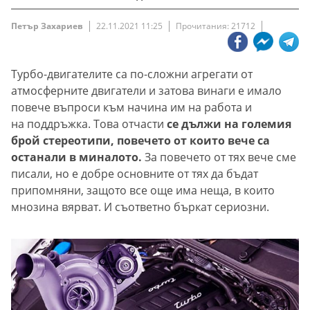
Петър Захариев
22.11.2021 11:25
Прочитания: 21712
Турбо-двигателите са по-сложни агрегати от
атмосферните двигатели и затова винаги е имало
повече въпроси към начина им на работа и
на поддръжка. Това отчасти
се дължи на големия
брой стереотипи, повечето от които вече са
останали в миналото.
За повечето от тях вече сме
писали, но е добре основните от тях да бъдат
припомняни, защото все още има неща, в които
мнозина вярват. И съответно бъркат сериозни.