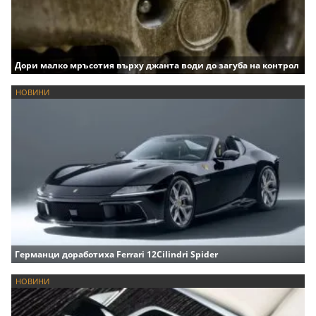
Дори малко мръсотия върху джанта води до загуба на контрол
НОВИНИ
Германци доработиха Ferrari 12Cilindri Spider
НОВИНИ