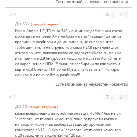
Сигнализирай за неуместен коментар
#14
4
2
До ////
( преди 4 години )
Имам Алфа с 1,9 JTDm на 340 к.с. и много добре знам какво
може да се направи!Ама на база на тия "кадеши" да ми се
правиш на разбирач и да ми пишеш, че съвремените
турбо двигатели не стрували, и само HEMI признаваш от
атмосферките, показва колко си задръстен!Като си фен на
италианките 2,9 битурбо за нищо ли не става? Колко пъти
си карал нещо с HEMI!?! Аман от разбирачи по клипчета и
картинки! Сменил ГНПто на Mjeta с такова от 2,4, копирал
един чип и вече рейсър-разбирач!!!
Сигнализирай за неуместен коментар
#13
7
2
До 12
( преди 4 години )
колко всекидневни автомобила знаеш с HEMI?!? Ако не си
"експерта" от първия коментар, поне го прочети какво е
написал и може и да разбереш защо му иронизирам
коментара с V12!!! А ако си "ескперта" от първия коментар
с 20 годишните Емджетки на 120 к.с. -