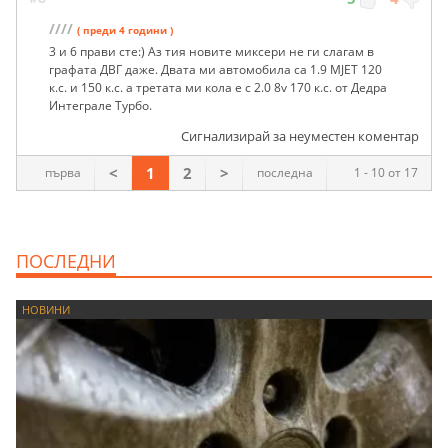
////
( преди 4 години )
3 и 6 прави сте:) Аз тия новите миксери не ги слагам в
графата ДВГ даже. Двата ми автомобила са 1.9 MJET 120
к.с. и 150 к.с. а третата ми кола е с 2.0 8v 170 к.с. от Дедра
Интеграле Турбо.
Сигнализирай за неуместен коментар
<
1
2
>
първа
последна
1 - 10 от 17
ПОСЛЕДНИ
НОВИНИ