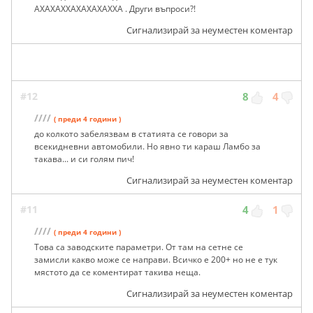
АХАХАХХАХАХАХАХХА . Други въпроси?!
Сигнализирай за неуместен коментар
#12
8
4
////
( преди 4 години )
до колкото забелязвам в статията се говори за
всекидневни автомобили. Но явно ти караш Ламбо за
такава... и си голям пич!
Сигнализирай за неуместен коментар
#11
4
1
////
( преди 4 години )
Това са заводските параметри. От там на сетне се
замисли какво може се направи. Всичко е 200+ но не е тук
мястото да се коментират такива неща.
Сигнализирай за неуместен коментар