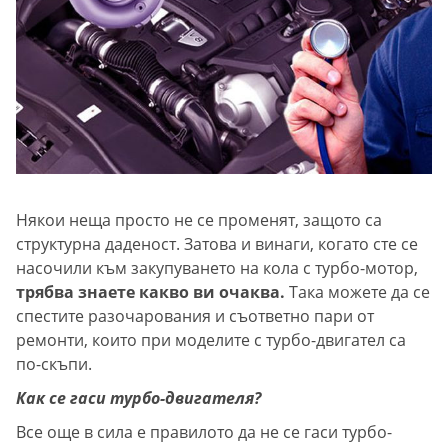
Някои неща просто не се променят, защото са
структурна даденост. Затова и винаги, когато сте се
насочили към закупуването на кола с турбо-мотор,
трябва знаете какво ви очаква.
Така можете да се
спестите разочарования и съответно пари от
ремонти, които при моделите с турбо-двигател са
по-скъпи.
Как се гаси турбо-двигателя?
Все още в сила е правилото да не се гаси турбо-