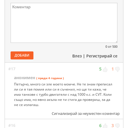
0
от 500
ДОБАВИ
Влез
|
Регистрирай се
#17
5
1
анонимен
( преди 4 години )
Петърчо, много си зле моето момче. Не те знам преписал
ли си я тая помия или си я съченил, но ще ти кажа, че
има танкове с турбо двигатели с над 1000 к.с. и CVT. Коли
също има, но явно акъла не ти стига да провериш, за да
не се излагаш.
Сигнализирай за неуместен коментар
#16
6
3