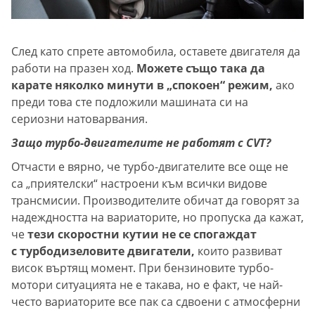
След като спрете автомобила, оставете двигателя да
работи на празен ход.
Можете също така да
карате няколко минути в „спокоен“ режим,
ако
преди това сте подложили машината си на
сериозни натоварвания.
Защо турбо-двигателите не работят с CVT?
Отчасти е вярно, че турбо-двигателите все още не
са „приятелски“ настроени към всички видове
трансмисии. Производителите обичат да говорят за
надеждността на вариаторите, но пропуска да кажат,
че
тези скоростни кутии не се спогаждат
с турбодизеловите двигатели,
които развиват
висок въртящ момент. При бензиновите турбо-
мотори ситуацията не е такава, но е факт, че най-
често вариаторите все пак са сдвоени с атмосферни