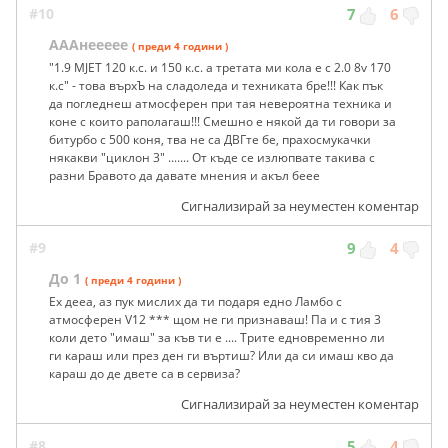
#10
7
6
АААнеееее
( преди 4 години )
"1.9 MJET 120 к.с. и 150 к.с. а третата ми кола е с 2.0 8v 170
к.с" - това върхЪ на сладоледа и техниката бре!!! Как пък
да погледнеш атмосферен при тая невероятна техника и
коне с които раполагаш!!! Смешно е някой да ти говори за
битурбо с 500 коня, тва не са ДВГте бе, прахосмукачки
някакви "циклон 3" ....... От къде се излюпвате такива с
разни Бравото да давате мнения и акъл беее
Сигнализирай за неуместен коментар
#9
9
4
До 1
( преди 4 години )
Ех дееа, аз пук мислих да ти подаря едно Ламбо с
атмосферен V12 *** щом не ги признаваш! Па и с тия 3
коли дето "имаш" за къв ти е .... Трите едновременно ли
ги караш или през ден ги въртиш? Или да си имаш кво да
караш до де двете са в сервиза?
Сигнализирай за неуместен коментар
#8
5
4