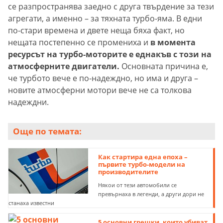
се разпространява заедно с друга твърдение за тези
агрегати, а именно – за тяхната турбо-яма. В едни
по-стари времена и двете неща бяха факт, но
нещата постепенно се промениха и
в момента
ресурсът на турбо-моторите е еднакъв с този на
атмосферните двигатели.
Основната причина е,
че турбото вече е по-надеждно, но има и друга –
новите атмосферни мотори вече не са толкова
надеждни.
Още по темата:
Как стартира една епоха –
първите турбо-модели на
производителите
Някои от тези автомобили се
превърнаха в легенди, а други дори не
станаха известни
5 основни грешки, които убиват