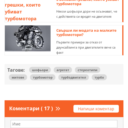
турбомотора
Някои шофьори дори не осъзнават, че
с действията си вредят на двигателя
Свърши ли модата на малките
турбомотори?
Първите примери за отказ от
даунсайзинга при двигателите вече са
факт
Тагове:
шофьори
агрегат
стереотипи
митове
турбомотор
турбодвигател
турбо
Коментари ( 17 )
Напиши коментар