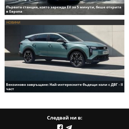
Първата станция, която зарежда EV за 5 минути, беше открита
в Европа
НОВИНИ
Бензиново завръщане: Най-интересните бъдещи коли с ДВГ - II
част
Следвай ни в: