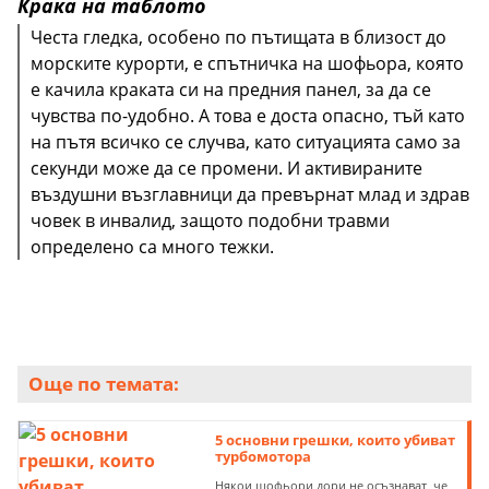
Крака на таблото
Честа гледка, особено по пътищата в близост до
морските курорти, е спътничка на шофьора, която
е качила краката си на предния панел, за да се
чувства по-удобно. А това е доста опасно, тъй като
на пътя всичко се случва, като ситуацията само за
секунди може да се промени. И активираните
въздушни възглавници да превърнат млад и здрав
човек в инвалид, защото подобни травми
определено са много тежки.
Още по темата:
5 основни грешки, които убиват
турбомотора
Някои шофьори дори не осъзнават, че