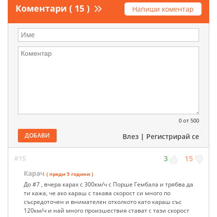
Коментари ( 15 )
Напиши коментар
0
от 500
ДОБАВИ
Влез
|
Регистрирай се
#15
3
15
Карач
( преди 5 години )
До #7 , вчера карах с 300км/ч с Порше Гембала и трябва да
ти кажа, че ако караш с такава скорост си много по
съсредоточен и внимателен отколкото като караш със
120км/ч и най много произшествия стават с тази скорост