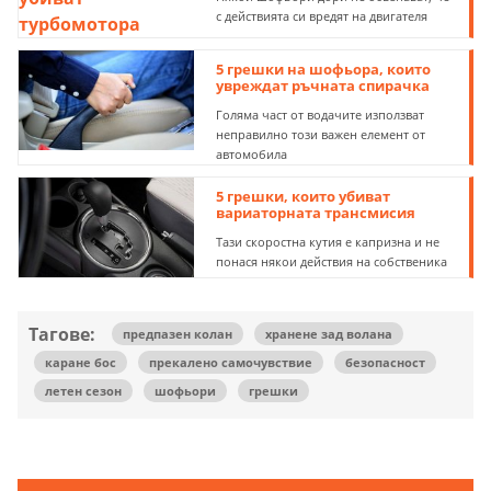
с действията си вредят на двигателя
5 грешки на шофьора, които
увреждат ръчната спирачка
Голяма част от водачите използват
неправилно този важен елемент от
автомобила
5 грешки, които убиват
вариаторната трансмисия
Тази скоростна кутия е капризна и не
понася някои действия на собственика
Тагове:
предпазен колан
хранене зад волана
каране бос
прекалено самочувствие
безопасност
летен сезон
шофьори
грешки