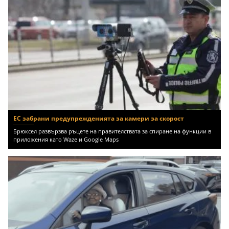
ЕС забрани предупрежденията за камери за скорост
Брюксел развързва ръцете на правителствата за спиране на функции в
приложения като Waze и Google Maps