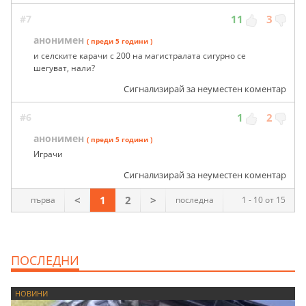
#7
11
3
анонимен
( преди 5 години )
и селските карачи с 200 на магистралата сигурно се
шегуват, нали?
Сигнализирай за неуместен коментар
#6
1
2
анонимен
( преди 5 години )
Играчи
Сигнализирай за неуместен коментар
<
1
2
>
първа
последна
1 - 10 от 15
ПОСЛЕДНИ
НОВИНИ