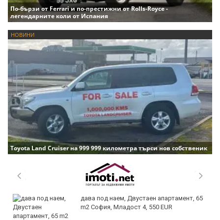
По-бързи от Ferrari и по-престижни от Rolls-Royce -
легендарните коли от Испания
НОВИНИ
Toyota Land Cruiser на 999 999 километра търси нов собственик
дава под наем, Двустаен апартамент, 65
m2 София, Младост 4, 550 EUR