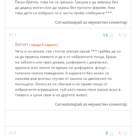
Пешо братко, това не са грешки. Грешка е да завиеш без
да дадеш мигач или да караш без пуснати фарове. Ама
това дето си изброил си е чиста проба слабоумна ***.
Сигнализирай за неуместен коментар
#11
14
1
Banan
( преди 5 години )
Чета и си викам, тая статия описва какъв *** трябва да си
за да правиш каквото и да е от изброените нища. Крака
на таблото или през джама, шофиране с джапанки,
хранене или пиене по време на шофиране, флирт...
типично селско поведение. А карането без колан се
наказва във всички случаи от закона за движение по
пътищата. Лично аз не обичам и не правя нищо от
изброените аграрщини, тъй-като имам поне малко акъл в
главата и ценя своя и на другите живот.
Сигнализирай за неуместен коментар
#10
9
1