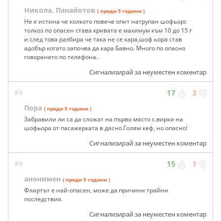
Никола. Панайотов
( преди 5 години )
Не е истина че колкото повече опит натрупан шофьорс
толкоз по опасен става кривата е махимум към 10 до 15 г
и след това разбира че така не се кара,шоф ьора став
адобър когато започва да кара Бавно. Много по опасно
говоренето по телефона..
Сигнализирай за неуместен коментар
#9
17
3
Пора
( преди 5 години )
Забравили ли са да сложат на първо място с.вирки на
шофьора от пасажерката в дясно.Голям кеф, но опасно!
Сигнализирай за неуместен коментар
#8
15
1
анонимен
( преди 5 години )
Флиртът е най-опасен, може да причини трайни
последствия.
Сигнализирай за неуместен коментар