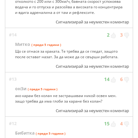
отколкото с 200 или с 300км/ч, бавната скорост успокоява
водача и го отпуска и разсейва а високата го концентрира
и вдига адреналина а от там и рефлексите.
Сигнализирай за неуместен коментар
#14
2
3
Митко
( преди 5 години )
Що се отнася за краката. Те трябва да се гледат, защото
после остават назат. За да може да се свърши работата.
Сигнализирай за неуместен коментар
#13
14
6
онЗи
( преди 5 години )
ако карам без колан не застрашавам никой освен мен.
защо трябва да има глоби за каране без колан?
Сигнализирай за неуместен коментар
#12
15
4
Бибитка
( преди 5 години )