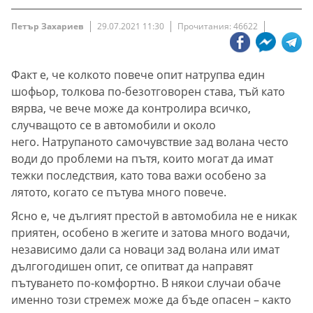
Петър Захариев
29.07.2021 11:30
Прочитания: 46622
Факт е, че колкото повече опит натрупва един
шофьор, толкова по-безотговорен става, тъй като
вярва, че вече може да контролира всичко,
случващото се в автомобили и около
него. Натрупаното самочувствие зад волана често
води до проблеми на пътя, които могат да имат
тежки последствия, като това важи особено за
лятото, когато се пътува много повече.
Ясно е, че дългият престой в автомобила не е никак
приятен, особено в жегите и затова много водачи,
независимо дали са новаци зад волана или имат
дългогодишен опит, се опитват да направят
пътуването по-комфортно. В някои случаи обаче
именно този стремеж може да бъде опасен – както