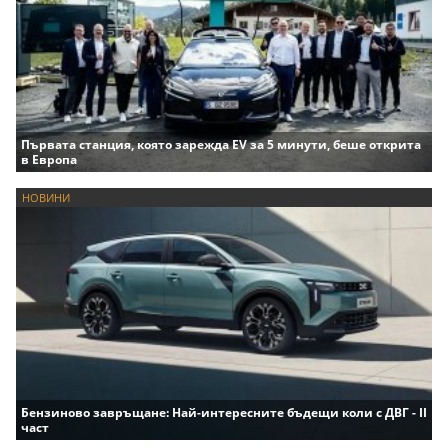
Първата станция, която зарежда EV за 5 минути, беше открита
в Европа
НОВИНИ
Бензиново завръщане: Най-интересните бъдещи коли с ДВГ - II
част