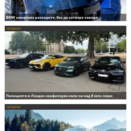
BMW намалява разходите, без да затваря заводи
НОВИНИ
Полицията в Лондон конфискува коли за над 8 млн лири
НОВИНИ