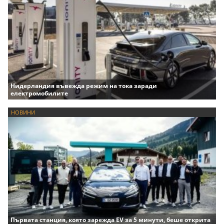
Нидерландия въвежда режим на тока заради
електромобилите
НОВИНИ
Първата станция, която зарежда EV за 5 минути, беше открита