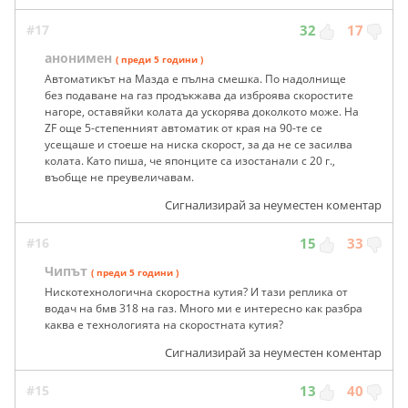
#17
32
17
анонимен
( преди 5 години )
Автоматикът на Мазда е пълна смешка. По надолнище
без подаване на газ продъкжава да изброява скоростите
нагоре, оставяйки колата да ускорява доколкото може. На
ZF още 5-степенният автоматик от края на 90-те се
усещаше и стоеше на ниска скорост, за да не се засилва
колата. Като пиша, че японците са изостанали с 20 г.,
въобще не преувеличавам.
Сигнализирай за неуместен коментар
#16
15
33
Чипът
( преди 5 години )
Нискотехнологична скоростна кутия? И тази реплика от
водач на бмв 318 на газ. Много ми е интересно как разбра
каква е технологията на скоростната кутия?
Сигнализирай за неуместен коментар
#15
13
40