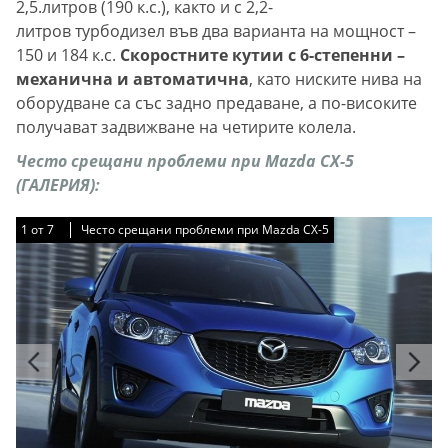
2,5.литров (190 к.с.), както и с 2,2-
литров турбодизел във два варианта на мощност –
150 и 184 к.с.
Скоростните кутии с 6-степенни –
механична и автоматична
, като ниските нива на
оборудване са със задно предаване, а по-високите
получават задвижване на четирите колела.
Често срещани проблеми при Mazda CX-5
(ГАЛЕРИЯ):
1
1
1
1
1
1
1
от
от
от
от
от
от
от
7
7
7
7
7
7
7
Често срещани проблеми при Mazda CX-5
Често срещани проблеми при Mazda CX-5
Често срещани проблеми при Mazda CX-5
Често срещани проблеми при Mazda CX-5
Често срещани проблеми при Mazda CX-5
Често срещани проблеми при Mazda CX-5
Често срещани проблеми при Mazda CX-5