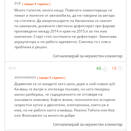
PIP
( преди 5 години )
Много тъпотия, много нещо. Повечето коментиращи си
нямат и понятие от автомобила, да не говорим за автора
на статията. Да амортисьорите на багажника се сменят
по кампания, дневните светлини дефектират при фарове
произведени между 2014 и края на 2015.и за тях има
кампания. Старт стоп системата не дефектират. Заминава
акумулатора и не работи адекватно. Сменяш го с нов и
проблема е решен.
Сигнализирай за неуместен коментар
#14
46
18
анонимен
( преди 5 години )
Дървения са си маздите като цяло, дори и най-новия цх5.
Качваш се вътре и изглежда лъскаво, но като покараш
малко разбираш, че съдържанието не отговаря на
лъскавата опаковка. Кофти возия, технологично остарели
скоростни кутии и двигатели, електроника, която уж я
има, но не работи както очакваш. Реално Тойота или Киа
или Фолксваген са много по-добре
Сигнализирай за неуместен коментар