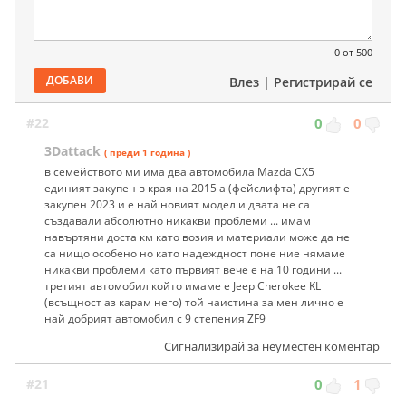
0
от 500
ДОБАВИ
Влез
|
Регистрирай се
#22
0
0
3Dattack
( преди 1 година )
в семейството ми има два автомобила Mazda CX5
единият закупен в края на 2015 а (фейслифта) другият е
закупен 2023 и е най новият модел и двата не са
създавали абсолютно никакви проблеми ... имам
навъртяни доста км като возия и материали може да не
са нищо особено но като надеждност поне ние нямаме
никакви проблеми като първият вече е на 10 години ...
третият автомобил който имаме е Jeep Cherokee KL
(всъщност аз карам него) той наистина за мен лично е
най добрият автомобил с 9 степения ZF9
Сигнализирай за неуместен коментар
#21
0
1