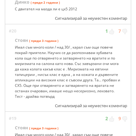
Динко
( преди 2 години )
С двигател на мазда ли е цх5 2012
Сигнализирай за неуместен коментар
#20
1
7
Стоян
( преди 3 години )
Имал съм много коли / над 30/ , карал съм още повече
покрай приятели. Научих се да разпознавам хубавата
кола още по отварянето и затварянето на вратите и по
миризмата на салона като нова. Със завързани очи мога
да кажа колата какъв клас е . Миризмата на евтини
тапицерии , нисък клас е една , а на кожата и дървените
апликации на високия клас е съвсем друга. Та... пробвах и
СХ5. Още при отварянето и затварянето на вратата не
останах очарован, имаше нещо несериозно, лековато.
Тест - драйва потвърд
Сигнализирай за неуместен коментар
#19
2
9
Стоян
( преди 3 години )
Имал съм много коли / над 30/ , карал съм още повече