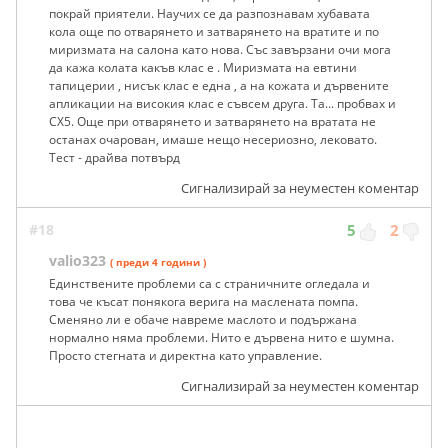
покрай приятели. Научих се да разпознавам хубавата
кола още по отварянето и затварянето на вратите и по
миризмата на салона като нова. Със завързани очи мога
да кажа колата какъв клас е . Миризмата на евтини
тапицерии , нисък клас е една , а на кожата и дървените
апликации на високия клас е съвсем друга. Та... пробвах и
СХ5. Още при отварянето и затварянето на вратата не
останах очарован, имаше нещо несериозно, лековато.
Тест - драйва потвърд
Сигнализирай за неуместен коментар
#18
5
2
valio323
( преди 4 години )
Единствените проблеми са с страничните огледала и
това че късат понякога верига на маслената помпа.
Сменяно ли е обаче навреме маслото и подържана
нормално няма проблеми. Нито е дървена нито е шумна.
Просто стегната и директна като управление.
Сигнализирай за неуместен коментар