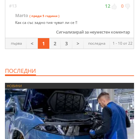
#13
12
0
Marto
( преди 5 години )
Как са със задно тия чуват ли се !!
Сигнализирай за неуместен коментар
<
1
2
3
>
първа
последна
1 - 10 от 22
ПОСЛЕДНИ
НОВИНИ