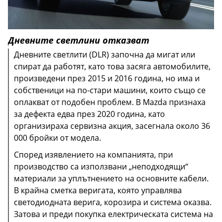
Дневните светлини отказват
Дневните светлити (DLR) започна да мигат или
спират да работят, като това засяга автомобилите,
произведени през 2015 и 2016 година, но има и
собственици на по-стари машини, които също се
оплакват от подобен проблем. В Mazda признаха
за дефекта едва през 2020 година, като
организираха сервизна акция, засегнала около 36
000 бройки от модела.
Според изявлението на компанията, при
При избора на употребявана Mazda CX-5 е добре
производство са използвани „неподходящи“
няколко пъти да се отвори и затвори багажника, за
Системата намалява разхода на гориво с около
материали за уплътнението на основните кабели.
да може да се прецени, дали устройството е в
10%, като се отличава с бързото запалване на
В крайна сметка веригата, която управлява
добро състояние. Възможно е, заради повредата,
Може да се появи и миризма на изгоряло от
двигателя чрез директно впръскване и специална
светодиодната верига, корозира и система оказва.
вратата на товарния отсек да се отвори съвсем
задните спирачни апарати, като най-вероятният
технология за контрол на буталата, когато
Затова и преди покупка електрическата система на
малко. Това означава, че механизмите за смяна,