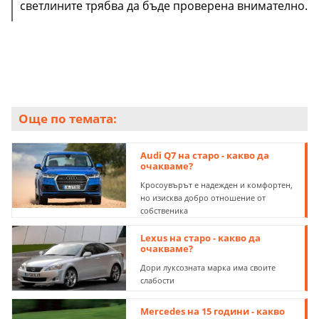
„виновник“ е модулът на EPB, който трябва да бъде
двигателят изключи.
светлините трябва да бъде проверена внимателно.
което не е чак толкова скъпо.
ремонтиран или заменен. Проблемът е, че той не
е никак евтин.
Още по темата:
Audi Q7 на старо - какво да
очакваме?
Кросоувърът е надежден и комфортен,
но изисква добро отношение от
собственика
Lexus на старо - какво да
очакваме?
Дори луксозната марка има своите
слабости
Mercedes на 15 години - какво