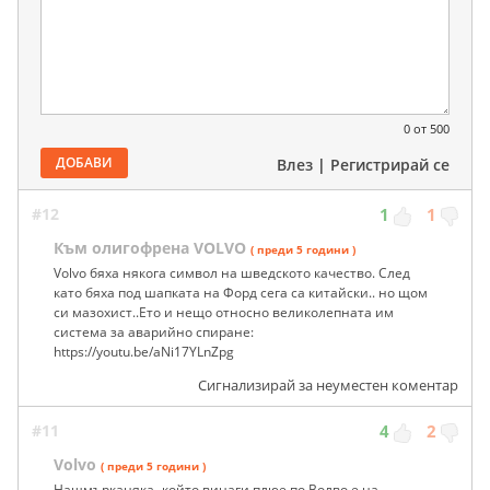
0
от 500
ДОБАВИ
Влез
|
Регистрирай се
#12
1
1
Към олигофрена VOLVO
( преди 5 години )
Volvo бяха някога символ на шведското качество. След
като бяха под шапката на Форд сега са китайски.. но щом
си мазохист..Ето и нещо относно великолепната им
система за аварийно спиране:
https://youtu.be/aNi17YLnZpg
Сигнализирай за неуместен коментар
#11
4
2
Volvo
( преди 5 години )
Нашмърканяка -който винаги плюе по Волво е на