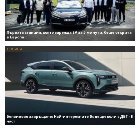
Първата станция, която зарежда EV за 5 минути, беше открита
в Европа
НОВИНИ
Бензиново завръщане: Най-интересните бъдещи коли с ДВГ - II
част