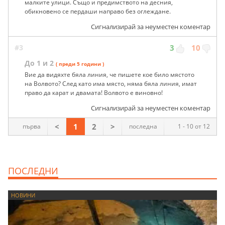
малките улици. Също и предимството на десния,
обикновено се пердаши направо без оглеждане.
Сигнализирай за неуместен коментар
#3
3
10
До 1 и 2
( преди 5 години )
Вие да видяхте бяла линия, че пишете кое било мястото
на Волвото? След като има място, няма бяла линия, имат
право да карат и двамата! Волвото е виновно!
Сигнализирай за неуместен коментар
<
1
2
>
първа
последна
1 - 10 от 12
ПОСЛЕДНИ
НОВИНИ