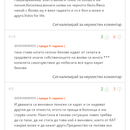
линия.Киселяка,винаги казва на черното бяло.Явно
някой с Волво му е взел гаджето и го е бил а може и
друго.Volvo for life.
Сигнализирай за неуместен коментар
#10
3
6
анонимен
( преди 5 години )
така става когато селски бекове идват от селата в
градовете иначе собствениците на волва са много ***
копилета самочувствие до небесата все едно карат
беенве
Сигнализирай за неуместен коментар
#9
2
3
анонимен
( преди 5 години )
И двамата са виновни понеже си карат и се надяват
другия да се отмести, егото ги праща в болница и им
струва скъпо. Наистина в такива ситуации човек трябва
да се пази, да не стига до това кой е виновен, което от КАТ
накрая може и да кажат друго.Предимство се ползва ако