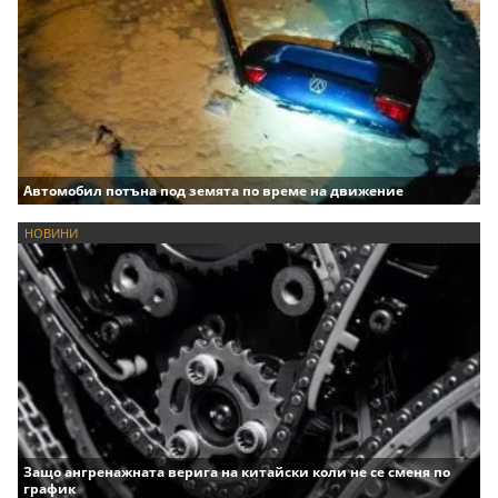
Автомобил потъна под земята по време на движение
НОВИНИ
Защо ангренажната верига на китайски коли не се сменя по
график