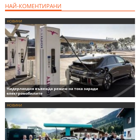
НАЙ-КОМЕНТИРАНИ
НОВИНИ
Нидерландия въвежда режим на тока заради
електромобилите
НОВИНИ