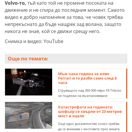
Volvo-то,
тъй като той не променя посоката на
движение и не спира до последния момент. Самото
видео е добро напомняне за това, че човек трябва
непрекъснато да бъде нащрек зад волана, защото
никога не знае, кой се движи срещу него.
Снимка и видео: YouTube
Още по темата:
Мъж чака година за ново
Ferrari и го разби само след 6
часа
Струващото над 360 000 евро F8 Tributo
не подлежи на възстановяване
Катастрофата на годината:
шофьор се хвърли от 23-метров
мост и оцеля
Още едно доказателство колко трябва
да се внимава с мостовете през зимата