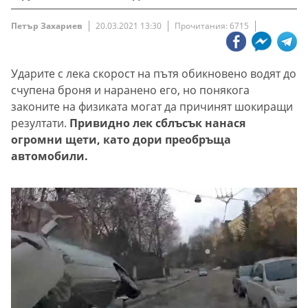
Петър Захариев
20.03.2021 13:30
Прочитания: 6715
Ударите с лека скорост на пътя обикновено водят до
счупена броня и наранено его, но понякога
законите на физиката могат да причинят шокиращи
резултати.
Привидно лек сблъсък нанася
огромни щети, като дори преобръща
автомобили.