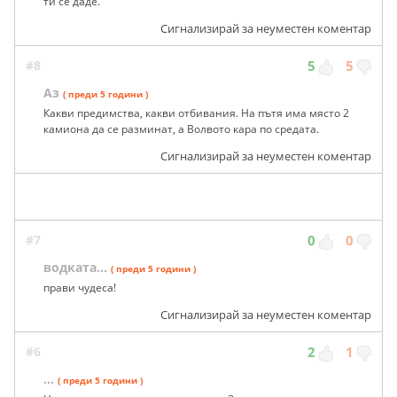
ти се даде.
Сигнализирай за неуместен коментар
#8
5
5
Аз
( преди 5 години )
Какви предимства, какви отбивания. На пътя има място 2
камиона да се разминат, а Волвото кара по средата.
Сигнализирай за неуместен коментар
#7
0
0
водката...
( преди 5 години )
прави чудеса!
Сигнализирай за неуместен коментар
#6
2
1
...
( преди 5 години )