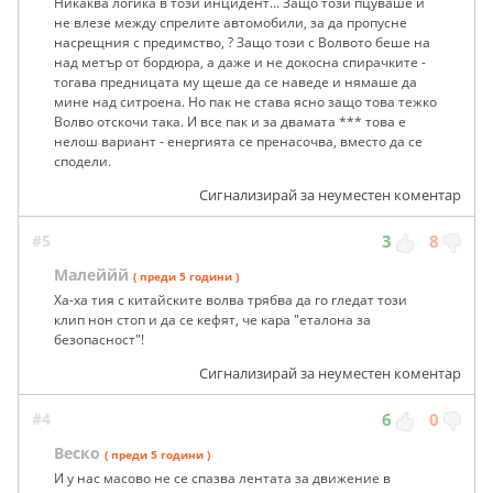
Никаква логика в този инцидент... Защо този пцуваше и
не влезе между спрелите автомобили, за да пропусне
насрещния с предимство, ? Защо този с Волвото беше на
над метър от бордюра, а даже и не докосна спирачките -
тогава предницата му щеше да се наведе и нямаше да
мине над ситроена. Но пак не става ясно защо това тежко
Волво отскочи така. И все пак и за двамата *** това е
нелош вариант - енергията се пренасочва, вместо да се
сподели.
Сигнализирай за неуместен коментар
#5
3
8
Малеййй
( преди 5 години )
Ха-ха тия с китайските волва трябва да го гледат този
клип нон стоп и да се кефят, че кара "еталона за
безопасност"!
Сигнализирай за неуместен коментар
#4
6
0
Веско
( преди 5 години )
И у нас масово не се спазва лентата за движение в