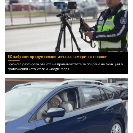
ЕС забрани предупрежденията за камери за скорост
Брюксел развързва ръцете на правителствата за спиране на функции в
приложения като Waze и Google Maps