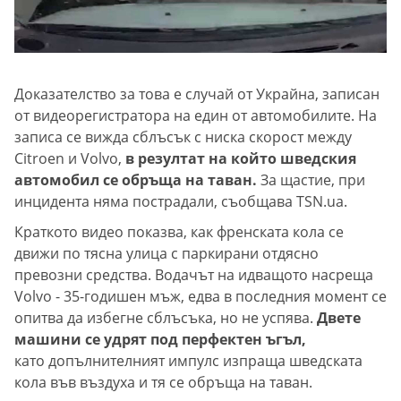
Доказателство за това е случай от Украйна, записан
от видеорегистратора на един от автомобилите. На
записа се вижда сблъсък с ниска скорост между
Citroen и Volvo,
в резултат на който шведския
автомобил се обръща на таван.
За щастие, при
инцидента няма пострадали, съобщава TSN.ua.
Краткото видео показва, как френската кола се
движи по тясна улица с паркирани отдясно
превозни средства. Водачът на идващото насреща
Volvo - 35-годишен мъж, едва в последния момент се
опитва да избегне сблъсъка, но не успява.
Двете
машини се удрят под перфектен ъгъл,
като допълнителният импулс изпраща шведската
кола във въздуха и тя се обръща на таван.