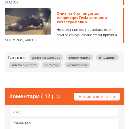
(ВИДЕО)
Опит на Challenger да
изпревари Tesla завърши
катастрофално
Ненавист към електромобилите или
опит за себедоказване стават причина
за сблъсък (ВИДЕО)
Тагове:
разсеян шофьор
невнимание
инцидент
ниска скорост
сблъсък
катастрофа
Коментари ( 12 )
Напиши коментар