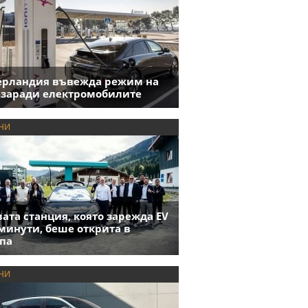
ерландия въвежда режим на
 заради електромобилите
НИ
ата станция, която зарежда EV
 минути, беше открита в
па
НИ