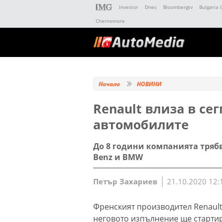
Investor
Dnes
Bloombergtv
Bulgaria 
Chernomore
Начало
НОВИНИ
Renault влиза в се
автомобилите
До 8 години компанията трябв
Benz и BMW
Петър Захариев
21.10.2020 12:
Френският производител Renault 
неговото изпълнение ще стартир