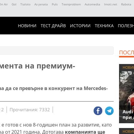
On Air
Gol
Tialoto
Az-jenata
Puls
Teenproblem
Automedia
Imoti.net
Rabota
НОВИНИ
ТЕСТ ДРАЙВ
ИСТОРИИ
ТЕХНИКА
ПОЛЕЗ
ПОСЛ
гмента на премиум-
НОВИ
а да се превърне в конкурент на Mercedes-
12
Прочитания: 7332
Audi
при 
е готов с нов 8-годишен план за развитие, като
а от 2021 година. Дотогава
компанията ще
НОВИ