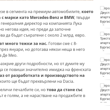
Ръководството на
езе в сегмента на премиум-автомобилите,
което
ФИФА потвърди
а с марки като Mercedes-Benz и BMW
, твърди
доверието в Джани
Инфантино
на генералния директор на компанията Лука
но негова идея, но преди да започне
Убитият мъж на
ва да бъдат съкратени с около 2 млрд. евро.
Младежкия хълм в
т много тежки за нас.
Готови сме с 8-
Пловдив е от Кричим
през януари, но дотогава някои неща в него
а Де Мео.
Кола се преобърна по
разкрие други подробности, но от думите му
таван на тротоар
е да се повиши значително имиджа на френската
аз от разработката и производството на
 които ще бъдат прехвърлени на Dacia.
Това са последните дни,
увеличи печалбите си, но
това да стане със
в които цените ще се
изписват в лева и в
ът е голям, а не нарастване на продажбите в
евро по закон
EUR