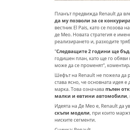
Планът предвижда Renault да вл
да му позволи за се конкурир
вестник El Pais, като се позова 
де Мео. Новата стратегия е имен
реализирането и, разходите тряб
"
Следващите 2 години ще бъда
годишен план, като ще го обяви 
може да се променят", коментир
Шефът на Renault не пожела да 
става ясно, че основната идея 
марка. Това означава
пълен отк
малки и евтини автомобили
,
Идеята на Де Мео е, Renault да 
скъпи модели
, при които марж
ниските сегменти.
Снимка: Renault