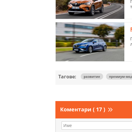
Тагове:
развитие
премиум-мо
Коментари ( 17 )