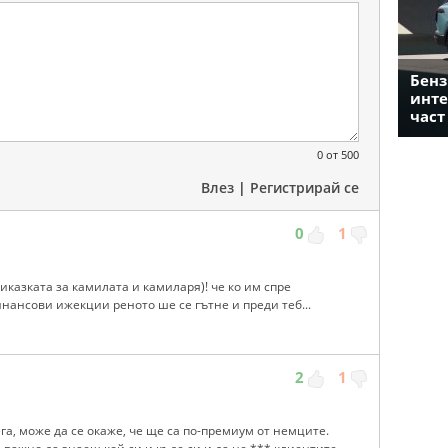
Бенз
инте
част
0
от 500
Влез
|
Регистрирай се
0
1
риказката за камилата и камиларя)! че ко им спре
ансови ижекции реното ше се гътне и преди теб...
2
1
га, може да се окаже, че ще са по-премиум от немците.