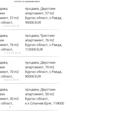
продава, Двустаен
Араб
апартамент, 57 m2
за а
Бургас област, с.Равда,
маш
90000 EUR
продава, Тристаен
ЦСКА
апартамент, 76 m2
отсл
Бургас област, с.Равда,
Груз
113000 EUR
продава, Двустаен
Мака
апартамент, 70 m2
Бургас област, с.Равда,
85000 EUR
продава, Двустаен
В Гъ
апартамент, 50 m2
от р
Бургас област,
Пана
к.к.Слънчев Бряг, 118000
1948