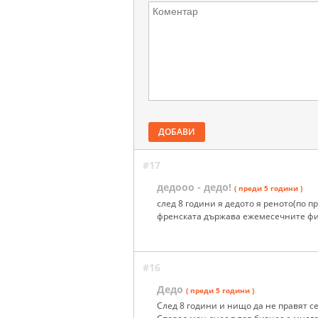
ДОБАВИ
#17
дедооо - дедо!
( преди 5 години )
след 8 години я дедото я реното(по п
френската държава ежемесечните фин
#16
Дедо
( преди 5 години )
След 8 години и нищо да не правят се