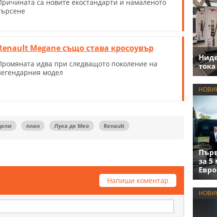
Причината са новите екостандарти и намаленото
търсене
Renault Megane също става кросоувър
Нид
Промяната идва при следващото поколение на
тока
легендарния модел
НОВИ
дели
план
Лука де Мео
Renault
Първ
за 5
Евро
Напиши коментар
НОВИ