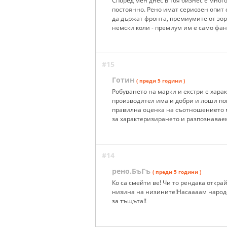
Според мен днес в тоя бизнес е много
постоянно. Рено имат сериозен опит с
да държат фронта, премиумите от зор
немски коли - премиум им е само фан
#15
Готин
( преди 5 години )
Робуването на марки и екстри е харак
производител има и добри и лоши по
правилна оценка на съотношението м
за характеризирането и разпознаваем
#14
рено.БъГъ
( преди 5 години )
Ко са смейти ве! Чи то рендака откр
низина на низините!Насаааам народе
за тъщъта!!