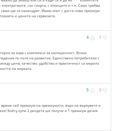
 важно да знаеш кой си и къде си и да не *** клиентите
 електричките, със спорта, с японците и т.н. Само трябва
 сами ще се нахендрят. Имам опит с доста нови премиум
тазията и цените на сервизите.
4
1
терно за хора с комплекси за малоценност. Всеки
падения по пътя на развитие. Единствено потребители с
ежду цена, качество, удобство и практичност са мерило
остта на марката.
5
3
ай време сей премиум на премиумити, върх на върхувете и
ее! Койту купи 2 рендета ше получи и 1 премиум дачия