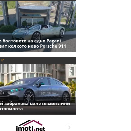
 болтовете на едно Pagani
ват колкото ново Porsche 911
НИ
й забранява сините светлини
втопилота