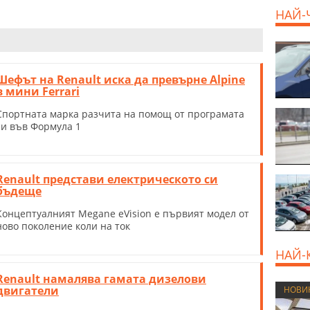
НАЙ-
Шефът на Renault иска да превърне Alpine
в мини Ferrari
Спортната марка разчита на помощ от програмата
си във Формула 1
Renault представи електрическото си
бъдеще
Концептуалният Megane eVision е първият модел от
ново поколение коли на ток
НАЙ-
Renault намалява гамата дизелови
двигатели
НОВИ