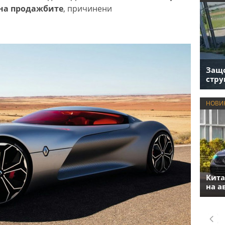
а на продажбите
, причинени
Защо
стру
НОВИ
Кита
на а