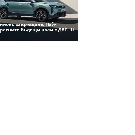
иново завръщане: Най-
ресните бъдещи коли с ДВГ - II