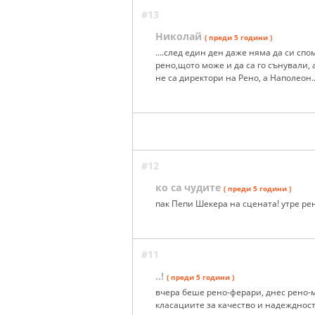
#13
Николай
( преди 5 години )
....след един ден даже няма да си спо
рено,щото може и да са го сънували, 
не са директори на Рено, а Наполеон..
#12
ко са чудите
( преди 5 години )
пак Пепи Шекера на сцената! утре ре
#11
..!
( преди 5 години )
вчера беше рено-ферари, днес рено-
класациите за качество и надеждност,