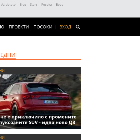
Az-deteto
Blog
Start
Posoka
Boec
НО
ПРОЕКТИ
ПОСОКИ
ВХОД
ЕДНИ
НИ
 не е приключило с промените
луксозните SUV - идва ново Q8
НИ