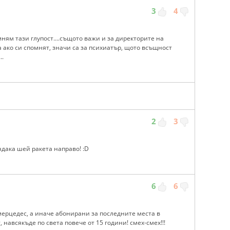
3
4
мням тази глупост....същото важи и за директорите на
а ако си спомнят, значи са за психиатър, щото всъщност
..
2
3
ндака шей ракета направо! :D
6
6
мерцедес, а иначе абонирани за последните места в
 навсякъде по света повече от 15 години! смех-смех!!!