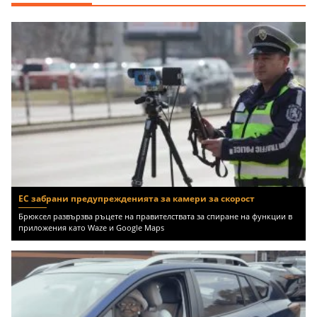
ЕС забрани предупрежденията за камери за скорост
Брюксел развързва ръцете на правителствата за спиране на функции в
приложения като Waze и Google Maps