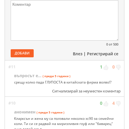
0
от 500
ДОБАВИ
Влез
|
Регистрирай се
#11
1
0
въпросът е...
( преди 5 години )
срещу колко пада ГЛУПОСТА в китайската фирма волво!?
Сигнализирай за неуместен коментар
#10
0
4
анонимен
( преди 5 години )
Кларксън и жена му са ползвали няколко xc90 за семейни
коли. Ти си се радвай на миризливия гоуф или "баварец"
и не давай акъл