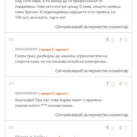
над 1000 евра, а ти макар да си професионал го
подаряваш това като екстра срещу 0 лева, защото хакваш
само брички. И подмладяваш каруците и ги правиш на
100 хил. всичките, гад-и-но!
Сигнализирай за неуместен коментар
#5
5
1
анонимен
( преди 5 години )
Голям праз, разбирам да махнеш ограничителя на
спортна кола, но на някаква китайска електричка...
Сигнализирай за неуместен коментар
#4
7
0
анонимен
( преди 5 години )
Аматьори! При нас това върви пакет с промяна
показателите *** километража.
Сигнализирай за неуместен коментар
#3
5
0
Мистър Уейн