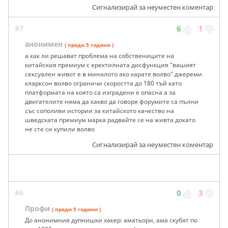
Сигнализирай за неуместен коментар
#7
6
1
анонимен
( преди 5 години )
а как ли решават проблема на собствениците на
китайския премиум с еректилната дисфункция "вашият
сексуален живот е в миналото ако карате волво" джереми
кларксон волво ограничи скоростта до 180 тъй като
платформата на която са изградени е опасна а за
двигателите няма да какво да говоря форумите са пълни
със сополиви истории за китайското качество на
шведската премиум марка радвайте се на живта докато
не сте си купили волво
Сигнализирай за неуместен коментар
#6
0
3
Профи
( преди 5 години )
До анонимния дупнишки хакер: аматьори, ама скубят по