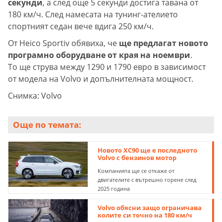
секунди
, а след още 5 секунди достига тавана от
180 км/ч. След намесата на тунинг-ателието
спортният седан вече вдига 250 км/ч.
От Heico Sportiv обявиха, че
ще предлагат новото
програмно оборудване от края на ноември
.
То ще струва между 1290 и 1790 евро в зависимост
от модела на Volvo и допълнителната мощност.
Снимка: Volvo
Още по темата:
Новото XC90 ще е последното
Volvo с бензинов мотор
Компанията ще се откаже от
двигателите с вътрешно горене след
2025 година
Volvo обясни защо ограничава
колите си точно на 180 км/ч