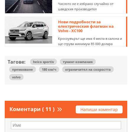
Числото не е избрано случайно от
шведския производител
Нови подробности за
електрическия флагман на
Volvo - XC100
Кросоувърът ще има 4 места в салона и
ще струва минимум 85 000 долара
Тагове:
heico sportiv
тунинг-компания
премахване
180 км/ч
ограничител на скоростта
volvo
Коментари ( 11 )
Напиши коментар