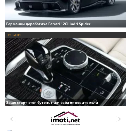
Германци доработиха Ferrari 12Cilindri Spider
НОВИНИ
Защо старт-стоп бутонът изчезва от новите коли