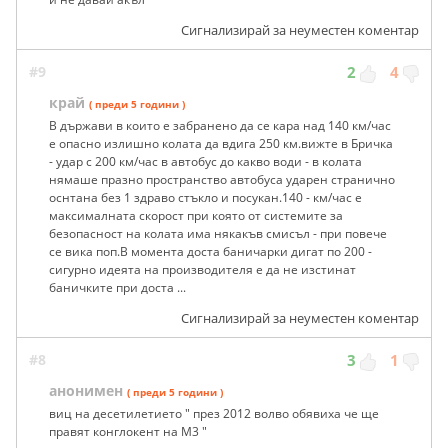
Сигнализирай за неуместен коментар
#9
2
4
край
( преди 5 години )
В държави в които е забранено да се кара над 140 км/час
е опасно излишно колата да вдига 250 км.вижте в Бричка
- удар с 200 км/час в автобус до какво води - в колата
нямаше празно пространство автобуса ударен странично
оснтана без 1 здраво стъкло и посукан.140 - км/час е
максималната скорост при която от системите за
безопасност на колата има някакъв смисъл - при повече
се вика поп.В момента доста баничарки дигат по 200 -
сигурно идеята на производителя е да не изстинат
баничките при доста ...
Сигнализирай за неуместен коментар
#8
3
1
анонимен
( преди 5 години )
виц на десетилетието " през 2012 волво обявиха че ще
правят конглокент на М3 "