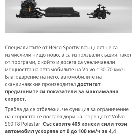
Специалистите от Heico Sportiv всъщност не са
измислили нищо ново, а са използвали същия пакет
от програми, с който и досега са увеличавали
мощността на автомобилите на Volvo с 30-70 км/ч.
Благодарение на него, автомобилите на
скандинавския производител
достигат
предишните си показатели за максимална
скорост.
Трябва да се отбележи, че функция за ограничение
на скоростта се поставя дори на "горещото" Volvo
S60 T8 Polestar.
Със своите 405 конски сили този
автомобил ускорява от 0 до 100 км/ч за 4,4