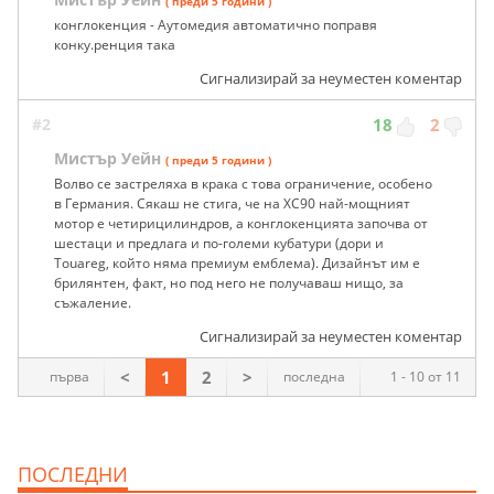
( преди 5 години )
конглокенция - Аутомедия автоматично поправя
конку.ренция така
Сигнализирай за неуместен коментар
#2
18
2
Мистър Уейн
( преди 5 години )
Волво се застреляха в крака с това ограничение, особено
в Германия. Сякаш не стига, че на XC90 най-мощният
мотор е четирицилиндров, а конглокенцията започва от
шестаци и предлага и по-големи кубатури (дори и
Touareg, който няма премиум емблема). Дизайнът им е
брилянтен, факт, но под него не получаваш нищо, за
съжаление.
Сигнализирай за неуместен коментар
<
1
2
>
първа
последна
1 - 10 от 11
ПОСЛЕДНИ