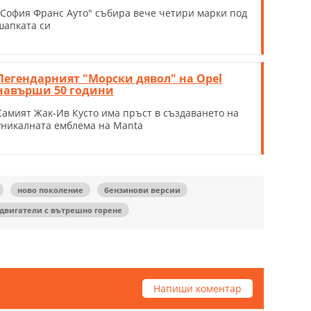
"София Франс Ауто" събира вече четири марки под
шапката си
Легендарният "Морски дявол" на Opel
навърши 50 години
Самият Жак-Ив Кусто има пръст в създаването на
уникалната емблема на Manta
ново поколение
бензинови версии
двигатели с вътрешно горене
Напиши коментар