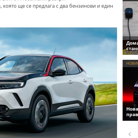
, която ще се предлага с два бензинови и един
Дома
стан
НОВИ
Нова
прав