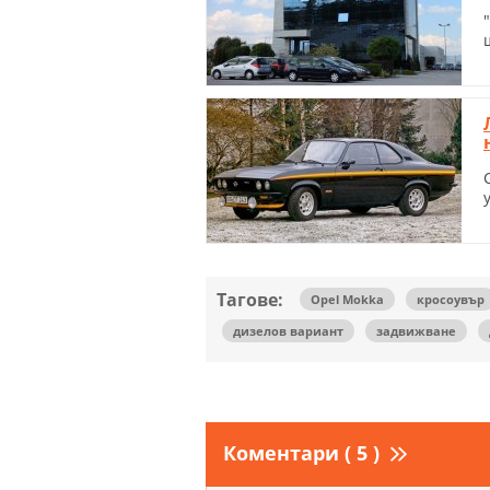
Тагове:
Opel Mokka
кросоувър
дизелов вариант
задвижване
Коментари ( 5 )