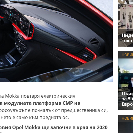
Нид
тока
НОВИ
Първ
та Mokka повтаря електрическия
за 5
на модулната платформа CMP на
Евро
росоувърът е по-малък от предшественика си,
ането е само към предната ос.
НОВИ
вия Opel Mokka ще започне в края на 2020