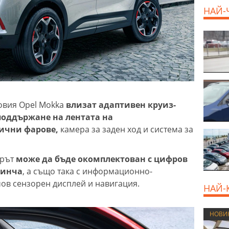
НАЙ-
овия Opel Mokka
влизат адаптивен круиз-
поддържане на лентата на
ични фарове,
камера за заден ход и система за
ърът
може да бъде окомплектован с цифров
 инча
, а също така с информационно-
чов сензорен дисплей и навигация.
НАЙ-
НОВИ