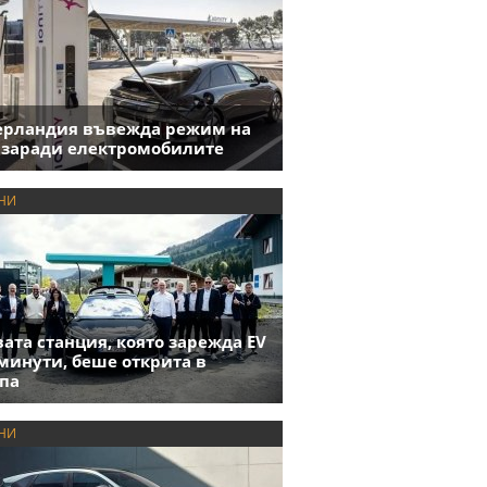
ерландия въвежда режим на
 заради електромобилите
НИ
ата станция, която зарежда EV
 минути, беше открита в
па
НИ