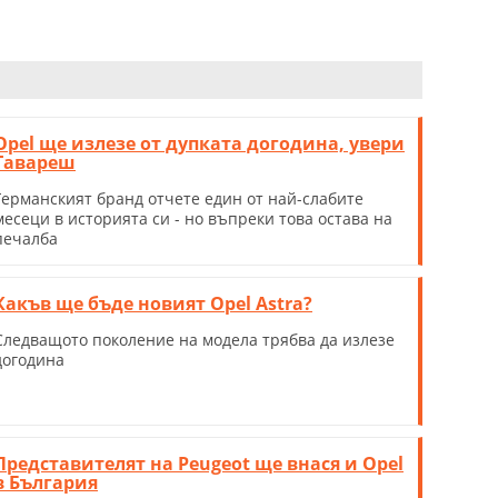
Opel ще излезе от дупката догодина, увери
Тавареш
Германският бранд отчете един от най-слабите
месеци в историята си - но въпреки това остава на
печалба
Какъв ще бъде новият Opel Astra?
Следващото поколение на модела трябва да излезе
догодина
Представителят на Peugeot ще внася и Opel
в България