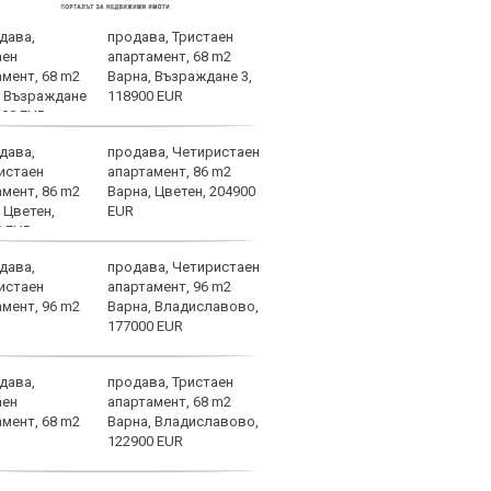
продава, Тристаен
Нуне
апартамент, 68 m2
от п
Варна, Възраждане 3,
Гуар
118900 EUR
продава, Четиристаен
Арау
апартамент, 86 m2
дове
Варна, Цветен, 204900
EUR
продава, Четиристаен
Фабр
апартамент, 96 m2
възх
Варна, Владиславово,
Моу
177000 EUR
продава, Тристаен
Саръ
апартамент, 68 m2
удов
Варна, Владиславово,
Евро
122900 EUR
атле