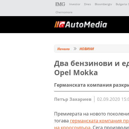
Investor
Dnes
Bloombergtv
Bulgaria 
Chernomore
Начало
НОВИНИ
Два бензинови и е
Opel Mokka
Германската компания разкри
Петър Захариев
02.09.2020 15:
Премиерата на новото поколение
тогава
германската компания пр
на кроосоувъра.
Сега производи