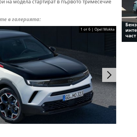
би на модела стартират в първото тримесечие
те в галерията:
Бенз
1 от 6 | Opel Mokka
инте
част