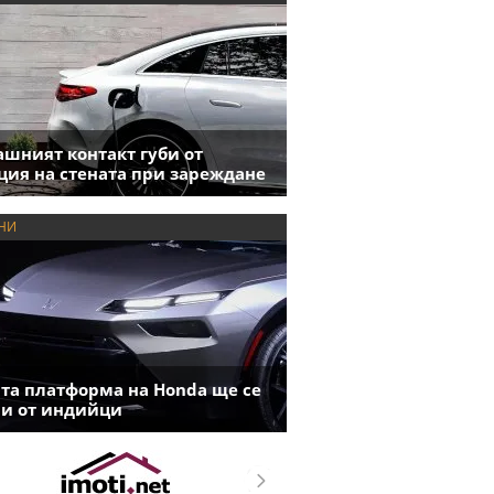
шният контакт губи от
ция на стената при зареждане
НИ
та платформа на Honda ще се
и от индийци