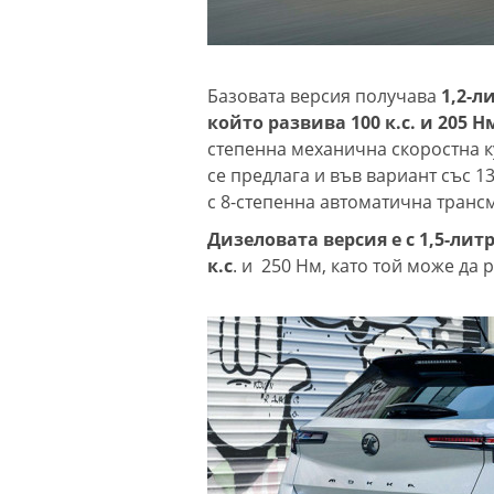
Базовата версия получава
1,2-л
който развива 100 к.с. и 205
степенна механична скоростна к
се предлага и във вариант със 13
с 8-степенна автоматична транс
Дизеловата версия е с 1,5-лит
к.с
. и 250 Нм, като той може да 