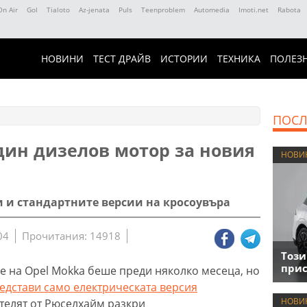
On Air
Gol
Tialoto
Az-jenata
Puls
Teenproblem
Automedia
Imoti.net
Rabota
НОВИНИ
ТЕСТ ДРАЙВ
ИСТОРИИ
ТЕХНИКА
ПОЛЕЗ
ПОСЛ
дин дизелов мотор за новия
НОВИ
 и стандартните версии на кросоувъра
04
Прочитания: 14918
Този
прис
 на Opel Mokka беше преди няколко месеца, но
едстави само електрическата версия
НОВИ
телят от Рюселхайм разкри