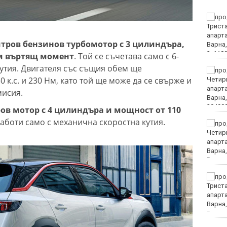
Няма дълбоки кратери
на мястото, на което се
взриви дрон у нас
итров бензинов турбомотор с 3 цилиндъра,
 Нм въртящ момент
. Той се съчетава само с 6-
утия. Двигателя със същия обем ще
Хванаха за ден 31
0 к.с. и 230 Нм, като той ще може да се свърже и
шофьори с алкохол или
наркотици
мисия.
ров мотор с 4 цилиндъра и мощност от 110
работи само с механична скоростна кутия.
Хаджирусев смени
Черно море Тича с Локо
(Пд)
"Ние, потребителите":
Всеки има право сам да
избере кои плажни
принадлежности да
наеме