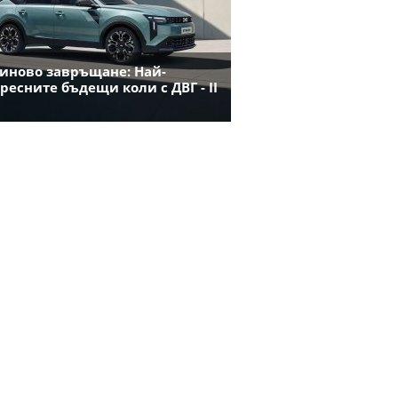
иново завръщане: Най-
ресните бъдещи коли с ДВГ - II