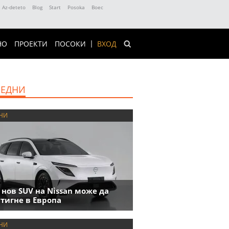
Az-deteto
Blog
Start
Posoka
Boec
НО
ПРОЕКТИ
ПОСОКИ
ВХОД
ЕДНИ
НИ
 нов SUV на Nissan може да
тигне в Европа
НИ