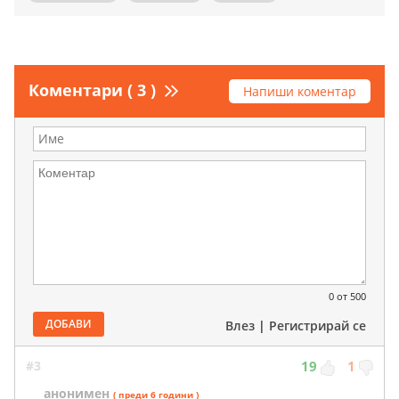
Коментари ( 3 )
Напиши коментар
0
от 500
ДОБАВИ
Влез
|
Регистрирай се
#3
19
1
анонимен
( преди 6 години )