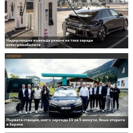
Нидерландия въвежда режим на тока заради
електромобилите
НОВИНИ
Първата станция, която зарежда EV за 5 минути, беше открита
в Европа