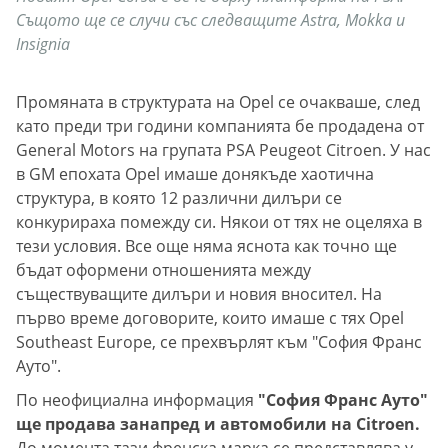
Същото ще се случи със следващите Astra, Mokka и
Insignia
Промяната в структурата на Opel се очакваше, след
като преди три години компанията бе продадена от
General Motors на групата PSA Peugeot Citroen. У нас
в GM епохата Opel имаше донякъде хаотична
структура, в която 12 различни дилъри се
конкурираха помежду си. Някои от тях не оцеляха в
тези условия. Все още няма яснота как точно ще
бъдат оформени отношенията между
съществуващите дилъри и новия вносител. На
първо време договорите, които имаше с тях Opel
Southeast Europe, се прехвърлят към "София Франс
Ауто".
По неофициална информация
"София Франс Ауто"
ще продава занапред и автомобили на Citroen.