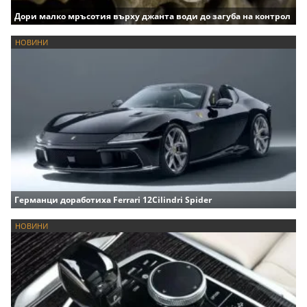
Дори малко мръсотия върху джанта води до загуба на контрол
НОВИНИ
Германци доработиха Ferrari 12Cilindri Spider
НОВИНИ