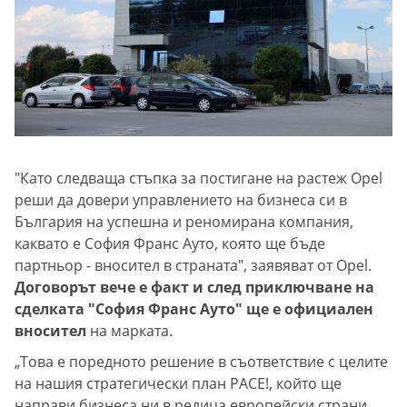
"Като следваща стъпка за постигане на растеж Opel
реши да довери управлението на бизнеса си в
България на успешна и реномирана компания,
каквато е София Франс Ауто, която ще бъде
партньор - вносител в страната", заявяват от Opel.
Договорът вече е факт и след приключване на
сделката "София Франс Ауто" ще е официален
вносител
на марката.
„Това е поредното решение в съответствие с целите
на нашия стратегически план PACE!, който ще
направи бизнеса ни в редица европейски страни