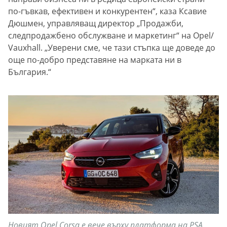
по-гъвкав, ефективен и конкурентен“, каза Ксавие
Дюшмен, управляващ директор „Продажби,
следпродажбено обслужване и маркетинг“ на Opel/
Vauxhall. „Уверени сме, че тази стъпка ще доведе до
още по-добро представяне на марката ни в
България.“
Новият Opel Corsa е вече върху платформа на PSA.