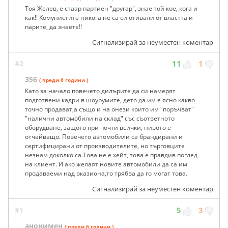
Тоя Желев, е стаар партиен "другар", знае той кое, кога и
как!! Комунистите никога не са си отивали от властта и
парите, да знаете!!
Сигнализирай за неуместен коментар
#2
11
1
356
( преди 6 години )
Като за начало повечето дилърите да си намерят
подготвени кадри в шоурумите, дето да им е ясно какво
точно продават,а също и на онези които им "поръчват"
"налични автомобили на склад" със съответното
оборудване, защото при почти всички, нивото е
отчайващо. Повечето автомобили са брандирани и
сертифицирани от производителите, но търговците
незнам доколко са.Това не е хейт, това е правдив поглед
на клиент. И ако желаят новите автомобили да са им
продаваеми над оказиона,то трябва да го могат това.
Сигнализирай за неуместен коментар
#1
5
3
анонимен
( преди 6 години )