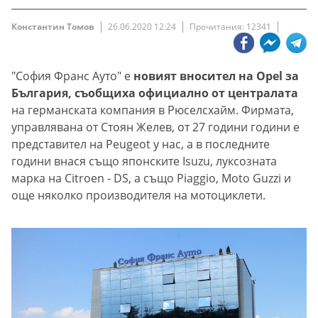
Константин Томов
26.06.2020 12:24
Прочитания: 12341
"София Франс Ауто" е
новият вносител на Opel за
България, съобщиха официално от централата
на германската компания в Рюселсхайм. Фирмата,
управлявана от Стоян Желев, от 27 години години е
представител на Peugeot у нас, а в последните
години внася също японските Isuzu, луксозната
марка на Citroen - DS, а също Piaggio, Moto Guzzi и
още няколко производителя на мотоциклети.