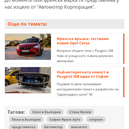
До момента тази френска марка се представлява у
нас изцяло от "Автомотор Корпорация".
Още по темата:
Френска връзка: тестваме
новия Opel Corsa
Въпреки общите гени с Peugeot 208
това се усеща като съвсем различен
автомобил
Най-интересната новост в
Peugeot 208 идва от София
Първият в света триизмерен
инструментален панел е разработен на
"Цариградско шосе" 90
Тагове:
Опел в България
Стоян Желев
Пежо в България
София Франс Ауто
ситроен
представител
Автомотор
вносител