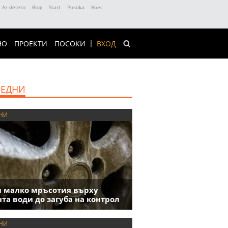
Az-deteto
Blog
Start
Posoka
Boec
НО
ПРОЕКТИ
ПОСОКИ
ВХОД
ЕДНИ
НИ
 малко мръсотия върху
та води до загуба на контрол
НИ