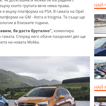
НАЙ-
върху които групата вече няма права.
 е върху платформа на PSA. В гамата на Opel
латформи на GM - Astra и Insignia. Те също ще
ологии в близките години.
авим, бе доста брутално",
коментира
 гамата. Според него обаче пазарният дял ще
бюта на новата Mokka.
НАЙ-
НОВИ