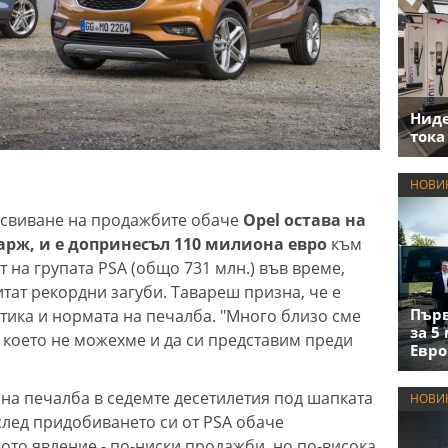
Нид
тока
НОВИ
 свиване на продажбите обаче
Opel остава на
марж, и е допринесъл 110 милиона евро
към
 на групата PSA (общо 731 млн.) във време,
тат рекордни загуби. Тавареш призна, че е
Първ
тика и нормата на печалба. "Много близо сме
за 5
, което не можехме и да си представим преди
Евро
 на печалба в седемте десетилетия под шапката
НОВИ
след придобиването си от PSA обаче
ото явление - по-ниски продажби, но по-висока