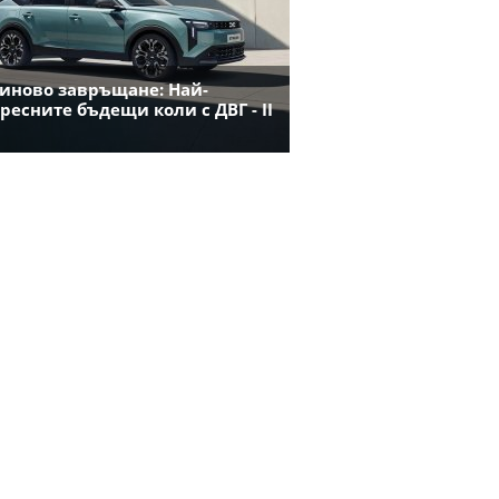
иново завръщане: Най-
ресните бъдещи коли с ДВГ - II