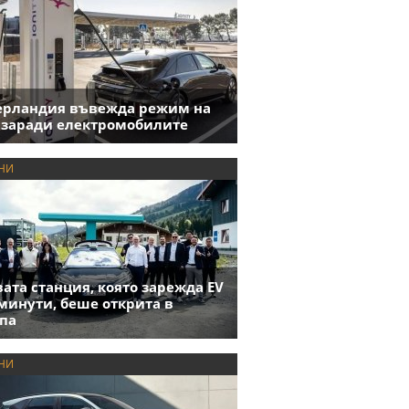
ерландия въвежда режим на
 заради електромобилите
НИ
ата станция, която зарежда EV
 минути, беше открита в
па
НИ