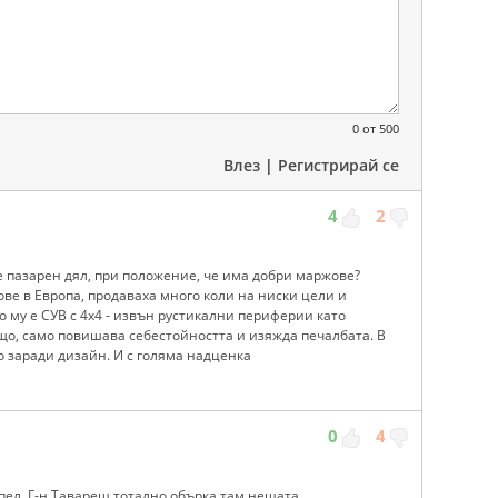
0
от 500
Влез
|
Регистрирай се
4
2
 е пазарен дял, при положение, че има добри маржове?
ве в Европа, продаваха много коли на ниски цели и
во му е СУВ с 4х4 - извън рустикални периферии като
що, само повишава себестойността и изяжда печалбата. В
 заради дизайн. И с голяма надценка
0
4
пел. Г-н Тавареш тотално обърка там нещата.