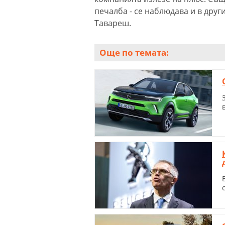
печалба - се наблюдава и в друг
Тавареш.
Още по темата: