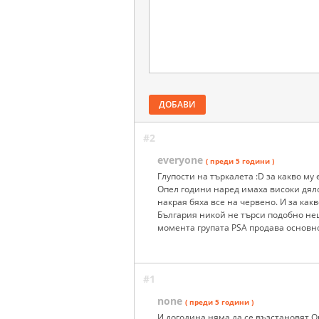
ДОБАВИ
#2
everyone
( преди 5 години )
Глупости на търкалета :D за какво му
Опел години наред имаха високи дяло
накрая бяха все на червено. И за как
България никой не търси подобно не
момента групата PSA продава основно
#1
none
( преди 5 години )
И догодина няма да се възстановят О