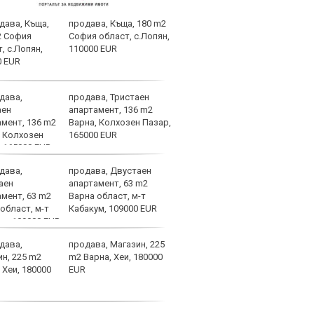
продава, Къща, 180 m2
НА Ж
София област, с.Лопян,
Авив
110000 EUR
(СЪС
продава, Тристаен
Кошм
апартамент, 136 m2
потв
Варна, Колхозен Пазар,
врем
165000 EUR
Бура
продава, Двустаен
Отме
апартамент, 63 m2
на К
Варна област, м-т
какв
Кабакум, 109000 EUR
феде
категории
продава, Магазин, 225
Арда
m2 Варна, Хеи, 180000
върн
EUR
Ива