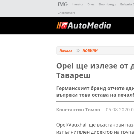
Investor
Dnes
Bloombergtv
Bulgaria 
Chernomore
Начало
НОВИНИ
Opel ще излезе от 
Тавареш
Германският бранд отчете еди
въпреки това остава на печал
Константин Томов
05.08.2020 0
Opel/Vauxhall ще възстанови паз
изпълнителен директор на група