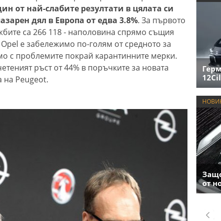
дин от най-слабите резултати в цялата си
пазарен дял в Европа от едва 3.8%
. За първото
жбите са 266 118 - наполовина спрямо същия
 Opel е забележимо по-голям от средното за
амо с проблемите покрай карантинните мерки.
етеният ръст от 44% в поръчките за новата
Герм
12Cil
а на Peugeot.
НОВИ
Защо
от н