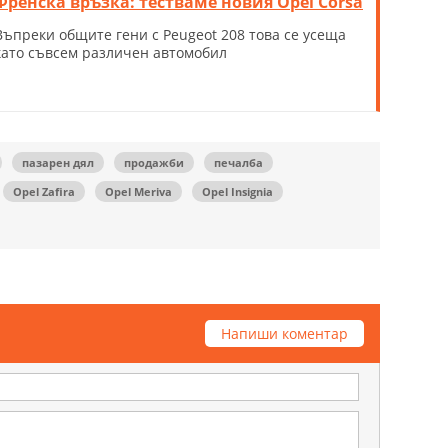
Френска връзка: тестваме новия Opel Corsa
Въпреки общите гени с Peugeot 208 това се усеща
като съвсем различен автомобил
пазарен дял
продажби
печалба
Opel Zafira
Opel Meriva
Opel Insignia
Напиши коментар