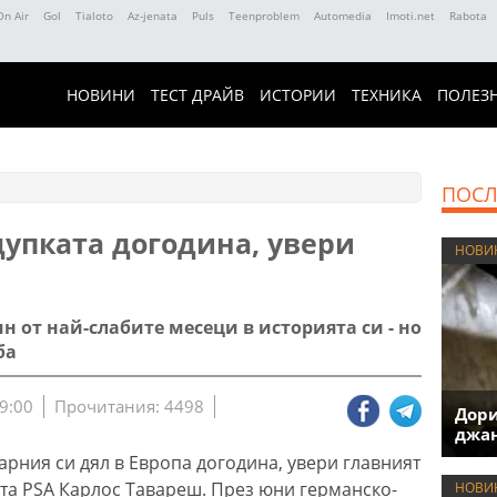
On Air
Gol
Tialoto
Az-jenata
Puls
Teenproblem
Automedia
Imoti.net
Rabota
НОВИНИ
ТЕСТ ДРАЙВ
ИСТОРИИ
ТЕХНИКА
ПОЛЕЗ
ПОСЛ
дупката догодина, увери
НОВИ
н от най-слабите месеци в историята си - но
ба
9:00
Прочитания: 4498
Дори
джан
арния си дял в Европа догодина, увери главният
та PSA Карлос Тавареш. През юни германско-
НОВИ