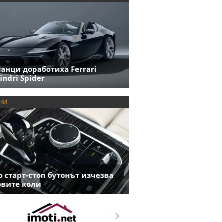
анци доработиха Ferrari
indri Spider
НИ
 старт-стоп бутонът изчезва
овите коли