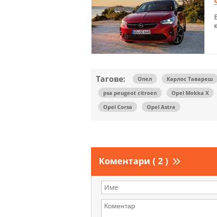
Тагове:
Опел
Карлос Тавареш
psa peugeot citroen
Opel Mokka X
Opel Corsa
Opel Astra
Коментари ( 2 )