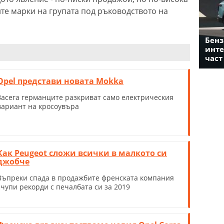
ите марки на групата под ръководството на
Бенз
инте
част
Opel представи новата Mokka
Засега германците разкриват само електрическия
вариант на кросоувъра
Как Peugeot сложи всички в малкото си
джобче
Въпреки спада в продажбите френската компания
счупи рекорди с печалбата си за 2019