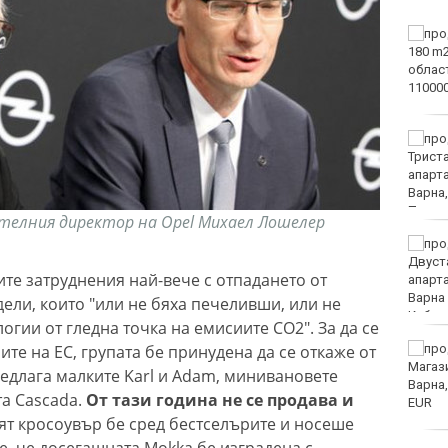
Катастрофа, при която
пострадаха деца,
затвори пътя София-
Варна
Хороскоп за 7 август
2026
ителния директор на Opel Михаел Лошелер
Спад на сделки с имоти
във Варна
е затруднения най-вече с отпадането от
ели, които "или не бяха печеливши, или не
огии от гледна точка на емисиите СО2". За да се
ите на ЕС, групата бе принудена да се откаже от
Съдът отмени
предварителното
редлага малките Karl и Adam, минивановете
изпълнение на 12-те
та Cascada.
От тази година не се продава и
заповеди за премахване
т кросоувър бе сред бестселърите и носеше
на сгради в Баба Алино
е, че досегашната Mokka бе изградена с