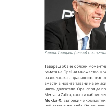
Карлос Тавареш (вляво) с изпълн
Тавареш обаче обясни моментнит
гамата на Opel на множество мод
разполагаха с правилните технол
вмести в новите тавани на емиси
някои двигатели. Opel спря да п
Meriva и Zafira, както и кабриоле
Mokka-X,
въпреки че компактния
най-голяма печалба. Причината 