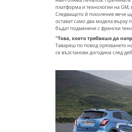
платформа и технологии на GM, 
Следващото й поколение вече ще
остават само два модела върху п
бъдат подменени с френски техн
"Това, което трябваше да напр
Тавареш по повод орязването на
се възстанови догодина след де