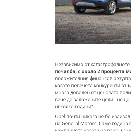
Независимо от катастрофалното
печалба, с около 2 процента 
положителния финансов резултат
когато повечето конкуренти отчи
много доволен от ценовата поли
вече до заложените цели - нещо
няколко години".
Opel почти никога не бе излизал
на General Motors. Само година 
компанията излезе на плюс. Същ