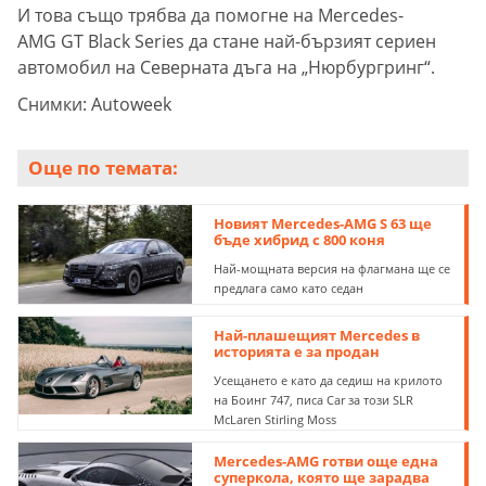
И това също трябва да помогне на Mercedes-
AMG GT Black Series да стане най-бързият сериен
автомобил на Северната дъга на „Нюрбургринг“.
Снимки: Autoweek
Още по темата:
Новият Mercedes-AMG S 63 ще
бъде хибрид с 800 коня
Най-мощната версия на флагмана ще се
предлага само като седан
Най-плашещият Mercedes в
историята е за продан
Усещането е като да седиш на крилото
на Боинг 747, писа Car за този SLR
McLaren Stirling Moss
Mercedes-AMG готви още една
суперкола, която ще зарадва