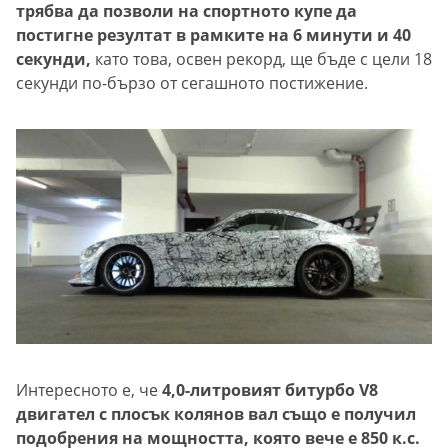
трябва да позволи на спортното купе да
постигне резултат в рамките на 6 минути и 40
секунди,
като това, освен рекорд, ще бъде с цели 18
секунди по-бързо от сегашното постижение.
Интересното е, че
4,0-литровият битурбо V8
двигател с плосък колянов вал също е получил
подобрения на мощността, която вече е 850 к.с.