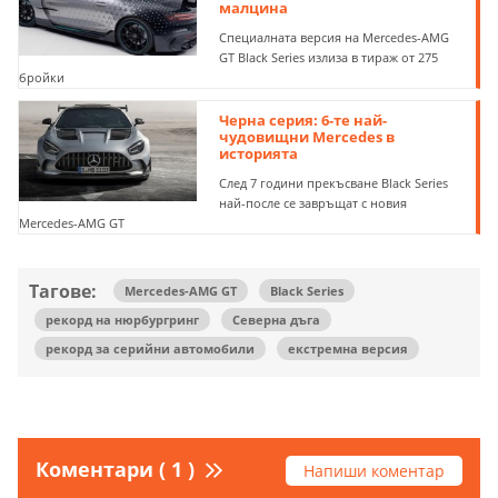
малцина
Специалната версия на Mercedes-AMG
GT Black Series излиза в тираж от 275
бройки
Черна серия: 6-те най-
чудовищни Mercedes в
историята
След 7 години прекъсване Black Series
най-после се завръщат с новия
Mercedes-AMG GT
Тагове:
Mercedes-AMG GT
Black Series
рекорд на нюрбургринг
Северна дъга
рекорд за серийни автомобили
екстремна версия
Коментари ( 1 )
Напиши коментар