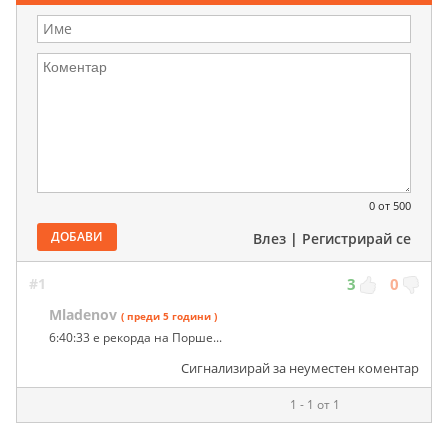
0
от 500
ДОБАВИ
Влез
|
Регистрирай се
#1
3
0
Mladenov
( преди 5 години )
6:40:33 е рекорда на Порше...
Сигнализирай за неуместен коментар
1 - 1 от 1