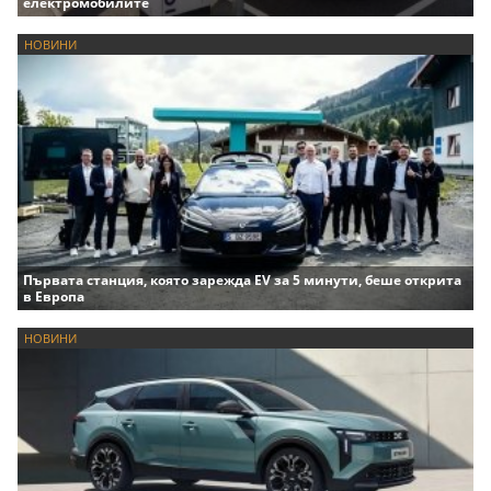
електромобилите
НОВИНИ
Първата станция, която зарежда EV за 5 минути, беше открита
в Европа
НОВИНИ