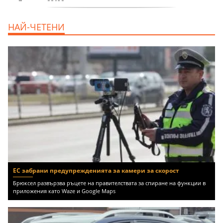
продава, Едностаен апартамент, 39 m2
НАЙ-ЧЕТЕНИ
Бургас област, к.к.Слънчев Бряг, 65500
EUR
ЕС забрани предупрежденията за камери за скорост
Брюксел развързва ръцете на правителствата за спиране на функции в
приложения като Waze и Google Maps