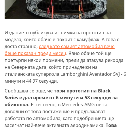
Изданието публикува и снимки на прототип на
модела, който обаче е покрит с камуфлаж. А това е
доста странно,
след като самият автомобил вече
беше показан преди месец
. Явно обаче той ще
претърпи някои промени, преди да атакува рекорда
на Северната дъга, който принадлежи на
италианската суперкола Lamborghini Aventador SVJ - 6
минути и 44.97 секунди.
Съобщава се още, че
този прототип на Black
Series е дал време от 6 минути и 58 секунди за
обиколка.
Естествено, в Mercedes-AMG не са
доволни от това постижение и продължават
работата по автомобила, като подобренията ще
засегнат най-вече активната аеродинамика.
Това