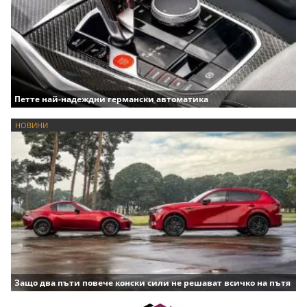
Петте най-надеждни германски автоматика
НОВИНИ
Защо два пъти повече конски сили не решават всичко на пътя