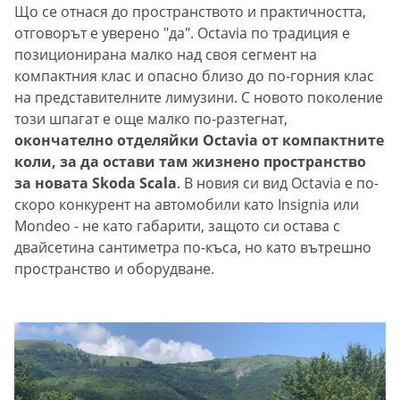
Що се отнася до пространството и практичността,
отговорът е уверено "да". Octavia по традиция е
позиционирана малко над своя сегмент на
компактния клас и опасно близо до по-горния клас
на представителните лимузини. С новото поколение
този шпагат е още малко по-разтегнат,
окончателно отделяйки Octavia от компактните
коли, за да остави там жизнено пространство
за новата Skoda Scala
. В новия си вид Octavia е по-
скоро конкурент на автомобили като Insignia или
Mondeo - не като габарити, защото си остава с
двайсетина сантиметра по-къса, но като вътрешно
пространство и оборудване.