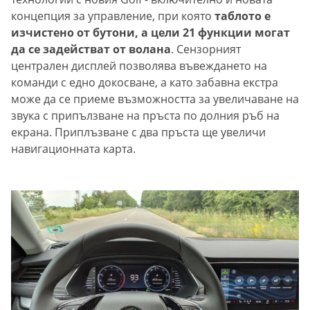
концепция за управление, при която
таблото е
изчистено от бутони, а цели 21 функции могат
да се задействат от волана
. Сензорният
централен дисплей позволява въвеждането на
команди с едно докосване, а като забавна екстра
може да се приеме възможността за увеличаване на
звука с припълзване на пръста по долния ръб на
екрана. Приплъзване с два пръста ще увеличи
навигационната карта.