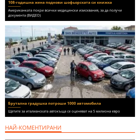
108-годишна жена поднови шофьорската си книжка
Американката покри всички медицински изисквания, за да получи
документа (ВИДЕО)
Брутална градушка потроши 1000 автомобила
Щетите за италианската автокъща се оценяват на 5 милиона евро
НАЙ-КОМЕНТИРАНИ