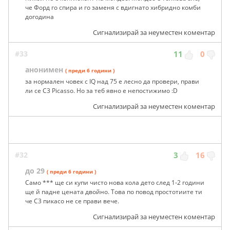
че Форд го спира и го заменя с вдигнато хибридно комби
догодина
Сигнализирай за неуместен коментар
#33
11
0
анонимен
( преди 6 години )
за нормален човек с IQ над 75 e лесно да провери, прави
ли се C3 Picasso. Но за теб явно е непостижимо :D
Сигнализирай за неуместен коментар
#32
3
16
до 29
( преди 6 години )
Само *** ще си купи чисто нова кола дето след 1-2 години
ще й падне цената двойно. Това по повод простотиите ти
че С3 пикасо не се прави вече.
Сигнализирай за неуместен коментар