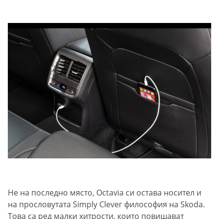
Не на последно място, Octavia си остава носител и
на прословутата Simply Clever философия на Skoda.
Това са ред малки хитрости, които повишават