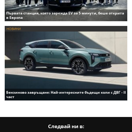
Първата станция, която зарежда EV за 5 минути, беше открита
в Европа
НОВИНИ
Бензиново завръщане: Най-интересните бъдещи коли с ДВГ - II
част
Следвай ни в: