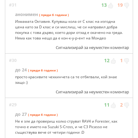
#31
13
19
анонимен
( преди 6 години )
Измамата Октавия. Купуваш кола от С клас на изгодна
цена като за D клас и си мислиш, че си направил добра
покупка с това дърво, което дори отзад е окачено на греда.
Няма как това нещо да е кон-к-у-р-ент на Мондео
Сигнализирай за неуместен коментар
#30
12
1
до 24
( преди 6 години )
просто красивите чехкинчета са те отбягвали, кой знае
защо :)
Сигнализирай за неуместен коментар
#29
11
2
до 27
( преди 6 години )
Не е зле да провериш колко струват RAV4 и Forester, как
точно е името на Suzuki S-Cross, и че C3 Picasso не
съществува вече от четири години :D