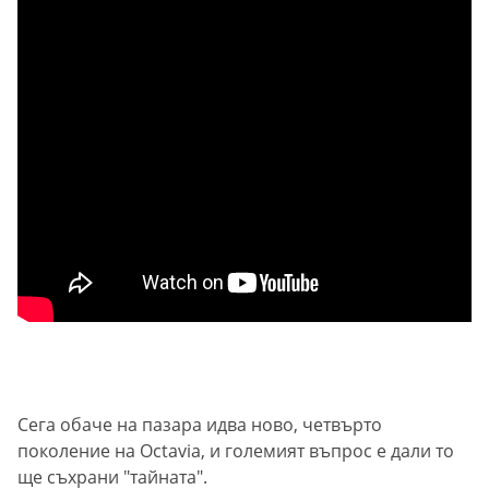
Сега обаче на пазара идва ново, четвърто
поколение на Octavia, и големият въпрос е дали то
ще съхрани "тайната".