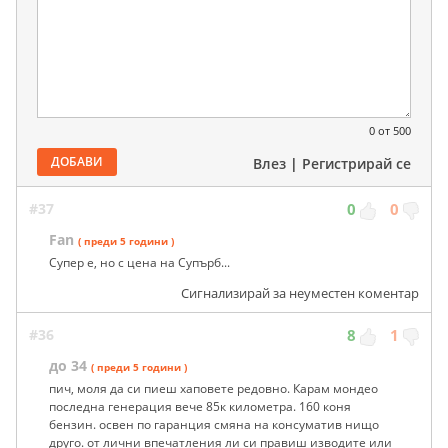
0
от 500
ДОБАВИ
Влез
|
Регистрирай се
#37
0
0
Fan
( преди 5 години )
Супер е, но с цена на Супърб...
Сигнализирай за неуместен коментар
#36
8
1
до 34
( преди 5 години )
пич, моля да си пиеш хаповете редовно. Карам мондео
последна генерация вече 85к километра. 160 коня
бензин. освен по гаранция смяна на консуматив нищо
друго. от лични впечатления ли си правиш изводите или