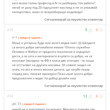
като всеки голям професор в бг ги разбираш тия работи?
лягай от долу под 20 годишният маслояд и не се изказвай
неподготвен. аман от всеразбиращи индивиди!
Сигнализирай за неуместен коментар
#35
5
0
v-1
( преди 6 години )
Може и унгарско Ауди или много водка пият :))) Шкодите
са много добри автомобили имаме 10тина служебни -
Октавии и Фабии от предното поколение и издържат
доста, а за сега и материалите в купето са добри, не се
износват (въпреки че ФВ е класа две отогоре) - по нищо
не отстъпват на другата масовка. ЗА новият модел не
знам, но ако е много висока цената, ще загуби пазар
според мен, понеже примерно Пежо имат много добри
предложения и вадят по-добър дизайн има
Сигнализирай за неуместен коментар
#34
12
6
до 31
( преди 6 години )
никой не е конглокент на мондео. Мондео е толкова зле,