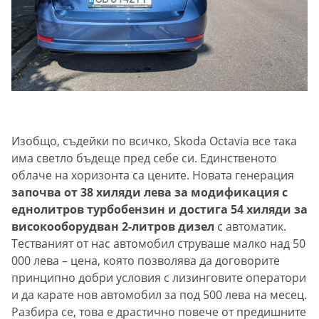
Изобщо, съдейки по всичко, Skoda Octavia все така
има светло бъдеще пред себе си. Единственото
облаче на хоризонта са цените. Новата генерация
започва от 38 хиляди лева за модификация с
еднолитров турбобензин и достига 54 хиляди за
високооборудван 2-литров дизел
с автоматик.
Тестваният от нас автомобил струваше малко над 50
000 лева – цена, която позволява да договорите
принципно добри условия с лизинговите оператори
и да карате нов автомобил за под 500 лева на месец.
Разбира се, това е драстично повече от предишните