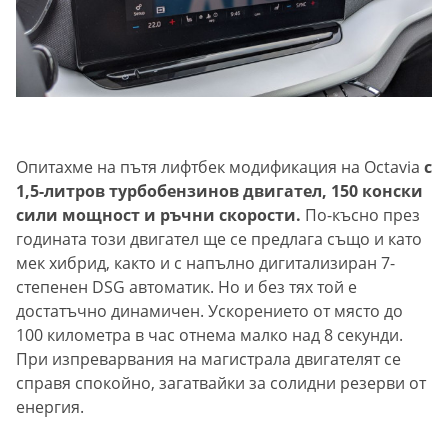
Опитахме на пътя лифтбек модификация на Octavia
с
1,5-литров турбобензинов двигател, 150 конски
сили мощност и ръчни скорости.
По-късно през
годината този двигател ще се предлага също и като
мек хибрид, както и с напълно дигитализиран 7-
степенен DSG автоматик. Но и без тях той е
достатъчно динамичен. Ускорението от място до
100 километра в час отнема малко над 8 секунди.
При изпреварвания на магистрала двигателят се
справя спокойно, загатвайки за солидни резерви от
енергия.