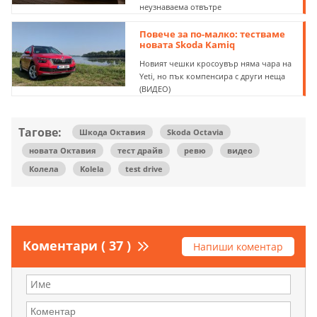
неузнаваема отвътре
Повече за по-малко: тестваме
новата Skoda Kamiq
Новият чешки кросоувър няма чара на
Yeti, но пък компенсира с други неща
(ВИДЕО)
Тагове:
Шкода Октавия
Skoda Octavia
новата Октавия
тест драйв
ревю
видео
Колела
Kolela
test drive
Коментари ( 37 )
Напиши коментар