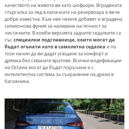
качеството на живота ви като шофьори. Вградената
стъргалка за лед в капачката на резервоара е вече
добре известна. Към нея чехите добавят и вградена
силиконова фуния за наливане на течност за
чистачките. В комби версията задните седалките са
със
специални подглавници, които могат да
бъдат огънати като в самолетна седалка
и по
този начин да ви дадат усещане за комфорт и
дрямка без схванати вратове. Всички модификации
на Octavia могат да бъдат поръчани и с
интелитентна система за съхранение на дрехи в
багажника.