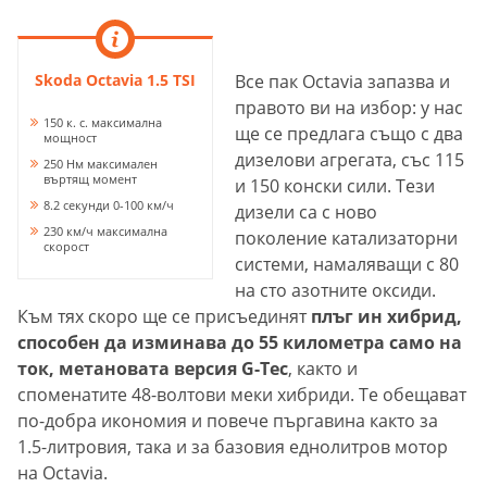
Skoda Octavia 1.5 TSI
Все пак Octavia запазва и
правото ви на избор: у нас
150 к. с. максимална
ще се предлага също с два
мощност
дизелови агрегата, със 115
250 Нм максимален
въртящ момент
и 150 конски сили. Тези
8.2 секунди 0-100 км/ч
дизели са с ново
230 км/ч максимална
поколение катализаторни
скорост
системи, намаляващи с 80
на сто азотните оксиди.
Към тях скоро ще се присъединят
плъг ин хибрид,
способен да изминава до 55 километра само на
ток, метановата версия G-Теc
, както и
споменатите 48-волтови меки хибриди. Те обещават
по-добра икономия и повече пъргавина както за
1.5-литровия, така и за базовия еднолитров мотор
на Octavia.