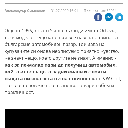
Александър Симеонов
31.07.2020 16:01
Прочитания: 63034
Още от 1996, когато Skoda възроди името Octavia,
този модел е нещо като най-зле пазената тайна на
българския автомобилен пазар. Той дава на
купувачите си онова неописуемо приятно чувство,
че знаят нещо, което другите не знаят. А именно -
как за по-малко пари да получиш автомобил,
който е със същото задвижване и с почти
същата висока остатъчна стойност
като VW Golf,
но с доста повече пространство, товарен обем и
практичност.