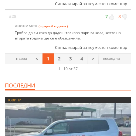
Сигнализирай за неуместен коментар
#28
7
8
анонимен
( преди 6 години )
Трябва да си хахо да дадеш толкова пари за кола, която на
втората година ще се е обезценила.
Сигнализирай за неуместен коментар
<
1
2
3
4
>
първа
последна
1 - 10 от 37
ПОСЛЕДНИ
НОВИНИ