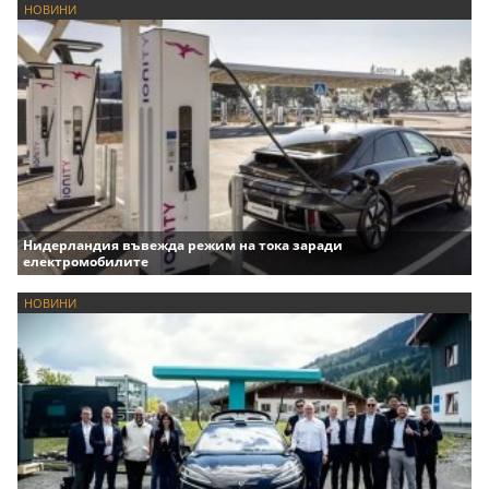
НОВИНИ
Нидерландия въвежда режим на тока заради
електромобилите
НОВИНИ