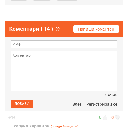
Коментари ( 14 )
Напиши коментар
0
от 500
ДОБАВИ
Влез
|
Регистрирай се
#14
0
0
сепуко харакири
( преди 6 години )