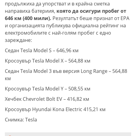
продължиха да упорстват и в крайна сметка
направиха батериия,
която да осигури пробег от
646 км (400 мили).
Резултатът беше признат от ЕPA
и организацията публикува официална рейтинг на
електромобилите с най-голям пробег с едно
зареждане:
Седан Tesla Model S – 646,96 км
Кросоувър Tesla Model X – 564,88 км
Седан Tesla Model 3 във версия Long Range – 564,88
км
Кросоувър Tesla Model Y – 508,55 км
Хечбек Chevrolet Bolt EV – 416,82 км
Кросоувър Hyundai Kona Electric 415,21 км
Снимка: Tesla