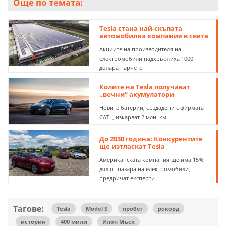
Още по темата:
Tesla стана най-скъпата
автомобилна компания в света
Акциите на производителя на
електромобили надхвърлиха 1000
долара парчето
Колите на Tesla получават
„вечни“ акумулатори
Новите батерии, създадени с фирмата
CATL, изкарват 2 млн. км
До 2030 година: Конкурентите
ще изтласкат Tesla
Американската компания ще има 15%
дял от пазара на електромобили,
предричат експерти
Тагове:
Tesla
Model S
пробег
рекорд
история
400 мили
Илон Мъск