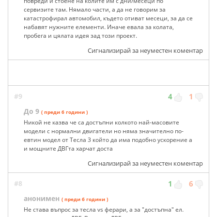
повреди и стоене на колите им с дни/месеци по
сервизите там. Нямало части, а да не говорим за
катастрофирал автомобил, където отиват месеци, за да се
набавят нужните елементи. Иначе евала за колата,
пробега и цялата идея зад този проект.
Сигнализирай за неуместен коментар
#9
4
1
До 9
( преди 6 години )
Никой не казва че са достъпни колкото най-масовите
модели с нормални двигатели но няма значително по-
евтин модел от Тесла 3 който да има подобно ускорение а
и мощните ДВГта харчат доста
Сигнализирай за неуместен коментар
#8
1
6
анонимен
( преди 6 години )
Не става въпрос за тесла vs ферари, а за "достъпна" ел.