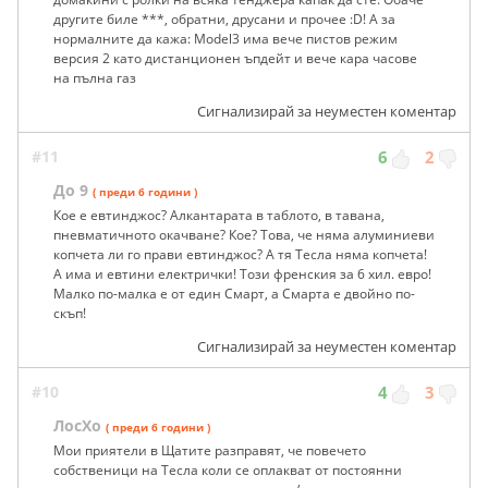
другите биле ***, обратни, друсани и прочее :D! А за
нормалните да кажа: Model3 има вече пистов режим
версия 2 като дистанционен ъпдейт и вече кара часове
на пълна газ
Сигнализирай за неуместен коментар
#11
6
2
До 9
( преди 6 години )
Кое е евтинджос? Алкантарата в таблото, в тавана,
пневматичното окачване? Кое? Това, че няма алуминиеви
копчета ли го прави евтинджос? А тя Тесла няма копчета!
А има и евтини електрички! Този френския за 6 хил. евро!
Малко по-малка е от един Смарт, а Смарта е двойно по-
скъп!
Сигнализирай за неуместен коментар
#10
4
3
ЛосХо
( преди 6 години )
Мои приятели в Щатите разправят, че повечето
собственици на Тесла коли се оплакват от постоянни