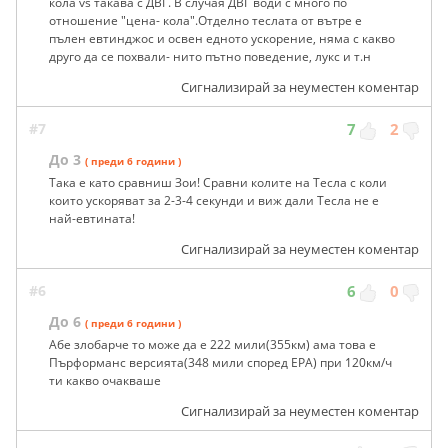
кола vs такава с ДВГ. В случая ДВГ води с много по
отношение "цена- кола".Отделно теслата от вътре е
пълен евтинджос и освен едното ускорение, няма с какво
друго да се похвали- нито пътно поведение, лукс и т.н
Сигнализирай за неуместен коментар
#7
7
2
До 3
( преди 6 години )
Така е като сравниш Зои! Сравни колите на Тесла с коли
които ускоряват за 2-3-4 секунди и виж дали Тесла не е
най-евтината!
Сигнализирай за неуместен коментар
#6
6
0
До 6
( преди 6 години )
Абе злобарче то може да е 222 мили(355км) ама това е
Пърформанс версията(348 мили според ЕРА) при 120км/ч
ти какво очакваше
Сигнализирай за неуместен коментар