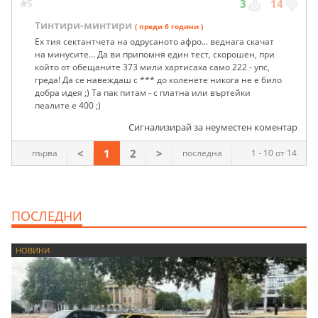
#5
3
14
Тинтири-минтири
( преди 6 години )
Ех тия сектантчета на одрусаното афро... веднага скачат
на минусите... Да ви припомня един тест, скорошен, при
който от обещаните 373 мили хартисаха само 222 - упс,
греда! Да се навеждаш с *** до коленете никога не е било
добра идея ;) Та пак питам - с платна или въртейки
пеалите е 400 ;)
Сигнализирай за неуместен коментар
<
1
2
>
първа
последна
1 - 10 от 14
ПОСЛЕДНИ
НОВИНИ