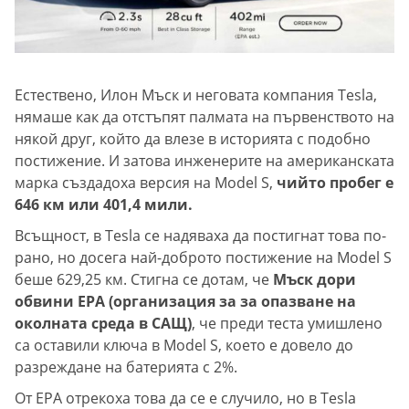
Естествено, Илон Мъск и неговата компания Tesla,
нямаше как да отстъпят палмата на първенството на
някой друг, който да влезе в историята с подобно
постижение. И затова инженерите на американската
марка създадоха версия на Model S,
чийто пробег е
646 км или 401,4 мили.
Всъщност, в Tesla се надяваха да постигнат това по-
рано, но досега най-доброто постижение на Model S
беше 629,25 км. Стигна се дотам, че
Мъск дори
обвини EPA (организация за за опазване на
околната среда в САЩ)
, че преди теста умишлено
са оставили ключа в Model S, което е довело до
разреждане на батерията с 2%.
От EPA отрекоха това да се е случило, но в Tesla