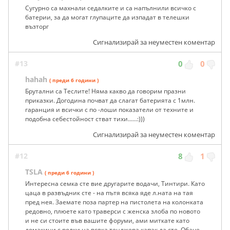
Сугурно са махнали седалките и са напълнили всичко с
батерии, за да могат глупаците да изпадат в телешки
възторг
Сигнализирай за неуместен коментар
#13
0
0
hahah
( преди 6 години )
Брутални са Теслите! Няма какво да говорим празни
приказки. Догодина почват да слагат батерията с 1млн.
гаранция и всички с по -лоши показатели от техните и
подобна себестойност стват тихи......:)))
Сигнализирай за неуместен коментар
#12
8
1
TSLA
( преди 6 години )
Интересна семка сте вие другарите водачи, Тинтири. Като
цаца в развъдник сте - на пътя всяка яде л.нaтa на тая
пред нея. Заемате поза партер на пистолета на колонката
редовно, плюете като травepcи с женска злоба по новото
и не си стоите във вашите форуми, ами миткате като
домакини с ролки на всяка тенджера капак да сте. Обаче