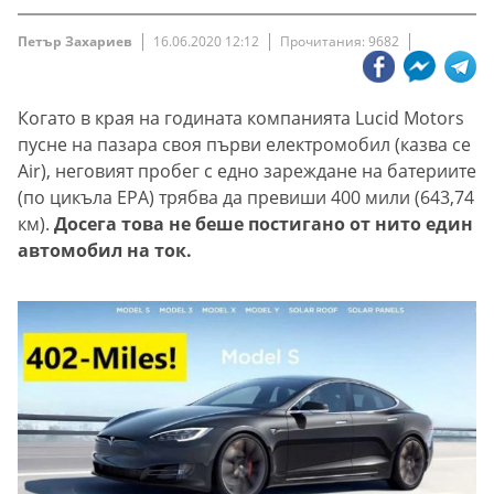
Петър Захариев
16.06.2020 12:12
Прочитания: 9682
Когато в края на годината компанията Lucid Motors
пусне на пазара своя първи електромобил (казва се
Air), неговият пробег с едно зареждане на батериите
(по цикъла EPA) трябва да превиши 400 мили (643,74
км).
Досега това не беше постигано от нито един
автомобил на ток.