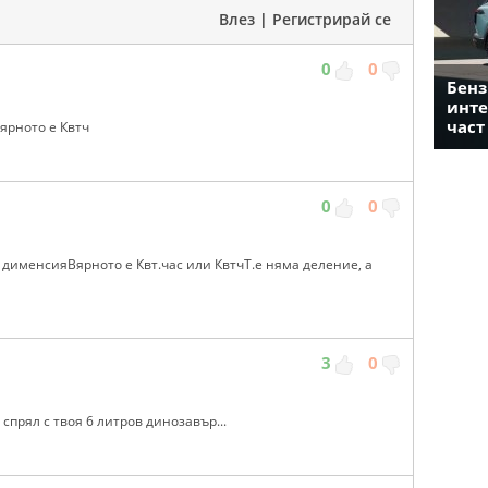
Влез
|
Регистрирай се
0
0
Бенз
инте
част
ярното е Квтч
0
0
а дименсияВярното е Квт.час или КвтчТ.е няма деление, а
3
0
спрял с твоя 6 литров динозавър...