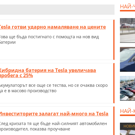
НАЙ-
Tesla готви ударно намаляване на цените
Това ще бъда постигнато с помощта на нов вид
батерии
Хибридна батерия на Tesla увеличава
пробега с 25%
Акумулаторът все още се тества, но се очаква скоро
да е в масово производство
НАЙ-
Инвеститорите залагат най-много на Tesla
След кризата тя ще бъде най-силният автомобилен
НОВИ
производител, показва проучване