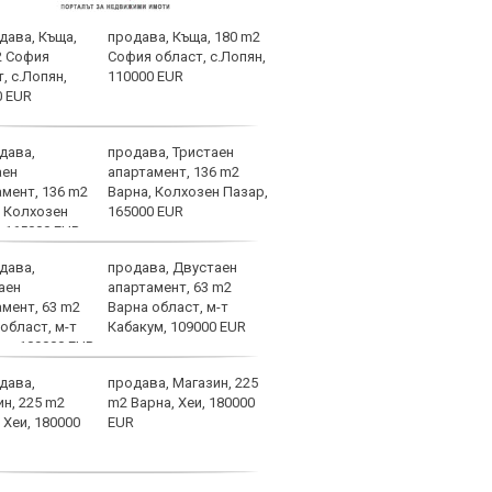
продава, Къща, 180 m2
Диди
София област, с.Лопян,
мног
110000 EUR
продава, Тристаен
Левс
апартамент, 136 m2
пред
Варна, Колхозен Пазар,
Тази
165000 EUR
изжи
продава, Двустаен
НА Ж
апартамент, 63 m2
Авив
Варна област, м-т
Кабакум, 109000 EUR
продава, Магазин, 225
Кошм
m2 Варна, Хеи, 180000
потв
EUR
врем
Бура