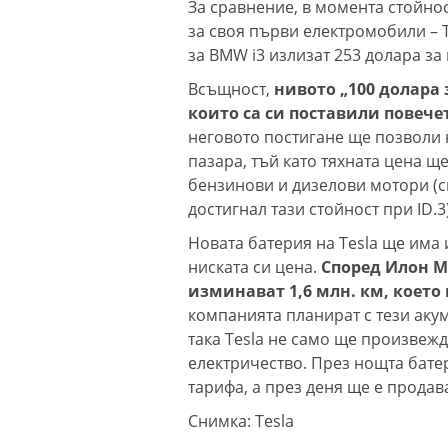
За сравнение, в момента стойнос
за своя първи електромобили – T
за BMW i3 излизат 253 долара за 
Всъщност,
нивото „100 долара з
които са си поставили повече
неговото постигане ще позволи 
пазара, тъй като тяхната цена щ
бензинови и дизелови мотори (с
достигнал тази стойност при ID.3
Новата батерия на Tesla ще има
ниската си цена.
Според Илон М
изминават 1,6 млн. км, което
компанията планират с тези акум
така Tesla не само ще произвеж
електричество. През нощта бате
тарифа, а през деня ще е продав
Снимка: Tesla