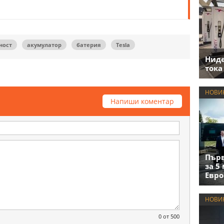
ност
акумулатор
батерия
Tesla
Нид
тока
НОВИ
Напиши коментар
Първ
за 5
Евро
НОВИ
0
от 500