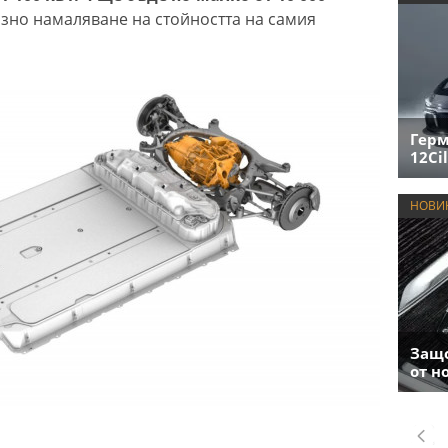
озно намаляване на стойността на самия
Герм
12Cil
НОВИ
Защо
от н