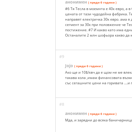
анонимен
( преди 6 години )
#6 Тя Тесла в моемнта е 40к евро, а в
цената от тази чудодейна фабрика. T
направят електричка 30к евро. ама я
сегмент за 30к при половжение че Тес
постижение. #7 И какво като има едни
Останалите 2 млн шофьора какво да 
#9
Jojo
( преди 6 години )
Ако ще и 10$/квч да е щом не ме влек
такава кола ,имам финансовата възмо
със сегашните цени на горивата ....и
#8
анонимен
( преди 6 години )
Мда, и зарядни до всяка баничарница 