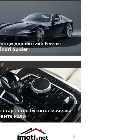
анци доработиха Ferrari
indri Spider
НИ
 старт-стоп бутонът изчезва
овите коли