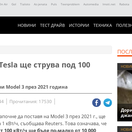
On Air
Gol
Tialoto
Az-jenata
Puls
Teenproblem
Automedia
Imoti.net
Rabota
НОВИНИ
ТЕСТ ДРАЙВ
ИСТОРИИ
ТЕХНИКА
ПОЛЕЗ
ПОСЛ
Tesla ще струва под 100
НОВИ
 Model 3 през 2021 година
44
Прочитания: 17530
Дори
джан
апочне да поставя на Model 3 през 2021 г., ще
 1 кВт/ч, съобщава Reuters. Това означава, че
НОВИ
 100 кВт/ч ще бъде по-малко от 10 000