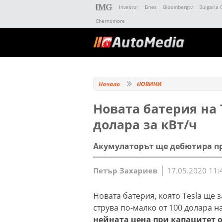
Investor
Dnes
Bloombergtv
Bulgaria 
Chernomore
Начало
НОВИНИ
Новата батерия на 
долара за кВт/ч
Акумулаторът ще дебютира при
Петър Захариев
17.05.2020 11:
Новата батерия, която Tesla ще з
струва по-малко от 100 долара на
нейната цена при капацитет от