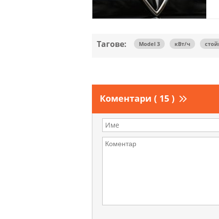
Тагове:
Model 3
кВт/ч
стой
Коментари ( 15 )