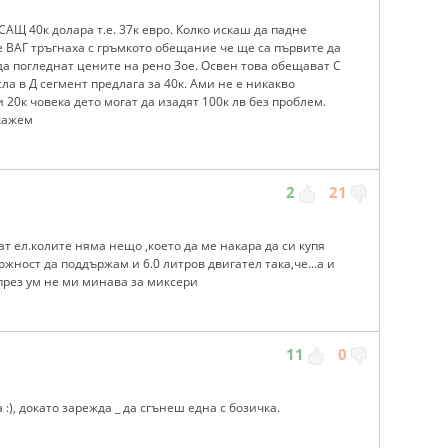
 САЩ 40к долара т.е. 37к евро. Колко искаш да падне
e ВАГ тръгнаха с гръмкото обещание че ще са първите да
 да погледнат цените на рено Зое. Освен това обещават С
ла в Д сегмент предлага за 40к. Ами не е никакво
 20к човека дето могат да изадят 100к лв без проблем.
кажем
2
21
ат ел.колите няма нещо ,което да ме накара да си купя
жност да поддържам и 6.0 литров двигател такa,че...а и
 през ум не ми минава за миксери
11
0
:), докато зарежда _ да сгънеш една с бозичка.