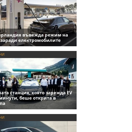
ерландия въвежда режим на
 заради електромобилите
НИ
ата станция, която зарежда EV
 минути, беше открита в
па
НИ