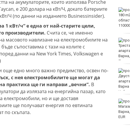
тта на акумулаторите, които използва Porsche
aycan, е 200 долара на кВт/Ч, докато батериите
Варна с нова услуга за
кВт/Ч (по данни на изданието Businessinsider).
денонощна грижа за
възрастни хора и лица с
а 1 кВт/ч“ е една от най-старите цели,
трайни увреждания
то производители.
Счита се, че именно
на масовото навлизане на електромобилите на
Започна юбилейният 50-
и международен бридж
е бъде съпоставима с тази на колите с
фестивал „Варна“
поред данни на New York Times, Volkswagen е
)
 и още едно много важно предимство, освен по-
Катастрофа, при която
пострадаха деца,
ъск, с нея електромобилите ще могат да
затвори пътя София-
 на практика ще ги направи „вечни“.
В
Варна
улатори да излязата на енергийна пазар, като
да електромобили, но и ще доставя
Хороскоп за 7 август
риите ще получават енергия по евтината
2026
ат по скъпата.