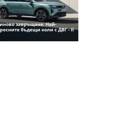
иново завръщане: Най-
ресните бъдещи коли с ДВГ - II