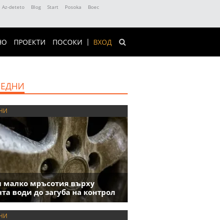
Az-deteto
Blog
Start
Posoka
Boec
НО
ПРОЕКТИ
ПОСОКИ
ВХОД
ЕДНИ
НИ
 малко мръсотия върху
та води до загуба на контрол
НИ