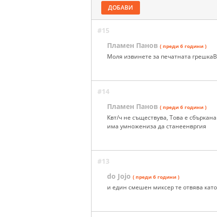
ДОБАВИ
#15
Пламен Панов
( преди 6 години )
Моля извинете за печатната грешкаВ
#14
Пламен Панов
( преди 6 години )
Квт/ч не съществува, Това е сбъркан
има умножениза да станеенвргия
#13
do Jojo
( преди 6 години )
и един смешен миксер те отвява като 