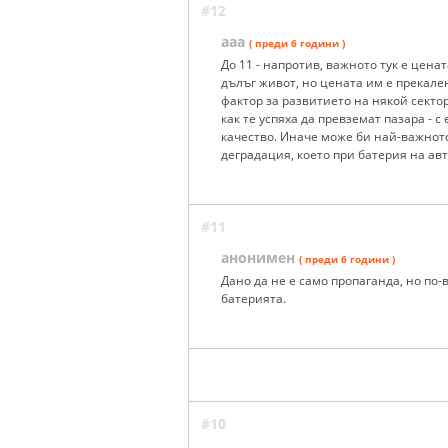
#12
ааа
( преди 6 години )
До 11 - напротив, важното тук е цен
дълъг живот, но цената им е прекале
фактор за развитието на някой секто
как те успяха да превземат пазара - 
качество. Иначе може би най-важното
деградация, което при батерия на ав
#11
анонимен
( преди 6 години )
Дано да не е само пропаганда, но по-
батерията.
#10