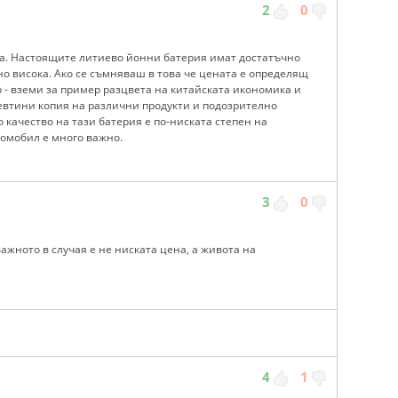
2
0
ата. Настоящите литиево йонни батерия имат достатъчно
но висока. Ако се съмняваш в това че цената е определящ
р - вземи за пример разцвета на китайската икономика и
с евтини копия на различни продукти и подозрително
 качество на тази батерия е по-ниската степен на
томобил е много важно.
3
0
важното в случая е не ниската цена, а живота на
4
1