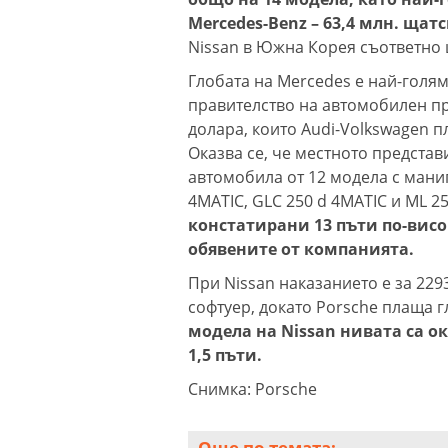
Mercedes-Benz – 63,4 млн. щат
Nissan в Южна Корея съответно щ
Глобата на Mercedes е най-голям
правителство на автомобилен пр
долара, които Audi-Volkswagen п
Оказва се, че местното представ
автомобила от 12 модела с манип
4MATIC, GLC 250 d 4MATIC и ML 2
констатирани 13 пъти по-вис
обявените от компанията.
При Nissan наказанието е за 229
софтуер, докато Porsche плаща г
модела на Nissan нивата са ок
1,5 пъти.
Снимка: Porsche
Още по темата: