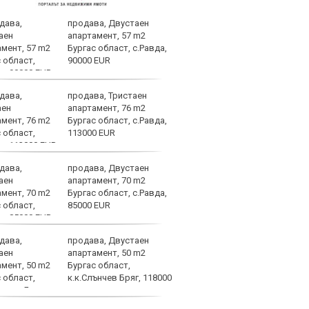
продава, Двустаен
ЦСКА
апартамент, 57 m2
отсл
Бургас област, с.Равда,
Груз
90000 EUR
продава, Тристаен
Мака
апартамент, 76 m2
Бургас област, с.Равда,
113000 EUR
продава, Двустаен
Спор
апартамент, 70 m2
днес
Бургас област, с.Равда,
85000 EUR
продава, Двустаен
Мачо
апартамент, 50 m2
теле
Бургас област,
авгу
к.к.Слънчев Бряг, 118000