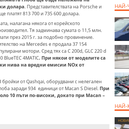
НАЙ-
ски долара
. Представителствата на Porsche и
е платят 813 700 и 735 600 долара.
ата, налагана някога от корейското
оизводител. Тя задминава сумата о 11,5 млн.
лати през 2015 г. за подобно провинение.
ителство на Mercedes е продала 37 154
улирани мотори. Сред тях са C 200d, GLC 220 d
50 BlueTEC 4MATIC
. При някои от моделите са
оки нива на вредни емисии NOx от
3 бройки от Qashqai, оборудвани с нелегален
лоба заради 934 единици от Macan S Diesel.
При
оло 10 пъти по-високи, докато при Macan –
НАЙ-
НОВИ