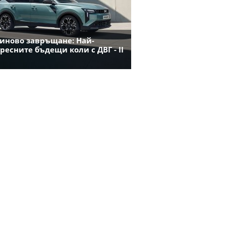
иново завръщане: Най-
ресните бъдещи коли с ДВГ - II