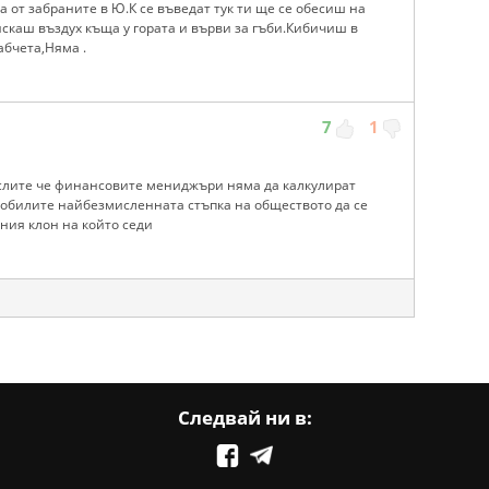
а от забраните в Ю.К се въведат тук ти ще се обесиш на
искаш въздух къща у гората и върви за гъби.Кибичиш в
абчета,Няма .
7
1
ислите че финансовите мениджъри няма да калкулират
мобилите найбезмисленната стъпка на обществото да се
ния клон на който седи
Следвай ни в: