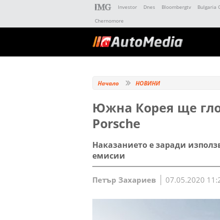
Investor
Dnes
Bloombergtv
Bulgaria 
Chernomore
Начало
НОВИНИ
Южна Корея ще глоб
Porsche
Наказанието е заради използв
емисии
Петър Захариев
07.05.2020 11: