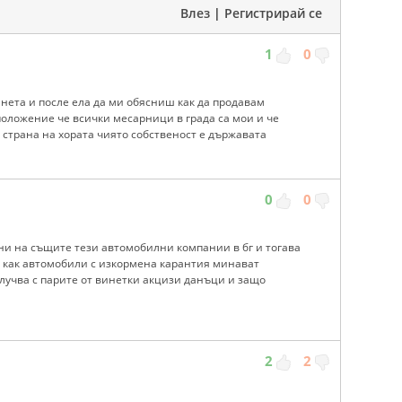
Влез
|
Регистрирай се
1
0
 нета и после ела да ми обясниш как да продавам
оложение че всички месарници в града са мои и че
т страна на хората чиято собственост е държавата
0
0
ни на същите тези автомобилни компании в бг и тогава
 и как автомобили с изкормена карантия минават
случва с парите от винетки акцизи данъци и защо
2
2