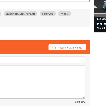
дизелови двигатели
софтуер
глоби
Бенз
инте
част
Напиши коментар
0
от 500