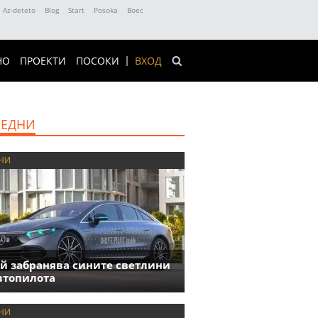
Az-deteto
Blog
Start
Posoka
Boec
НО
ПРОЕКТИ
ПОСОКИ
ВХОД
ЕДНИ
НИ
й забранява сините светлини
втопилота
НИ