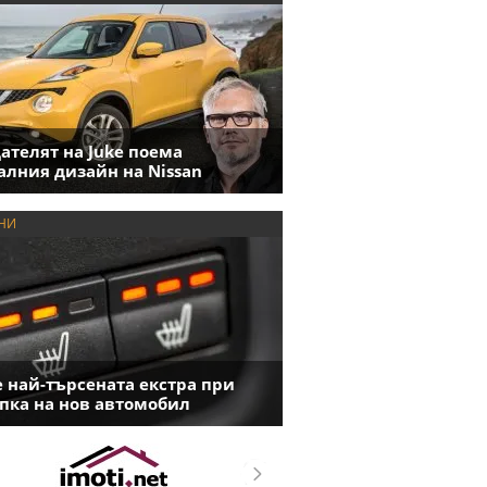
ателят на Juke поема
алния дизайн на Nissan
НИ
е най-търсената екстра при
пка на нов автомобил