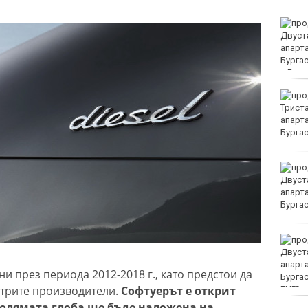
Убитият мъж на
Младежкия хълм в
Пловдив е от Кричим
Кола се преобърна по
таван на тротоар
Това са последните дни,
в които цените ще се
изписват в лева и в
евро по закон
Хванаха за ден 29
шофьори с алкохол или
наркотици
и през периода 2012-2018 г., като предстои да
 трите производители.
Софтуерът е открит
EUR
голямата глоба ще бъде наложена на