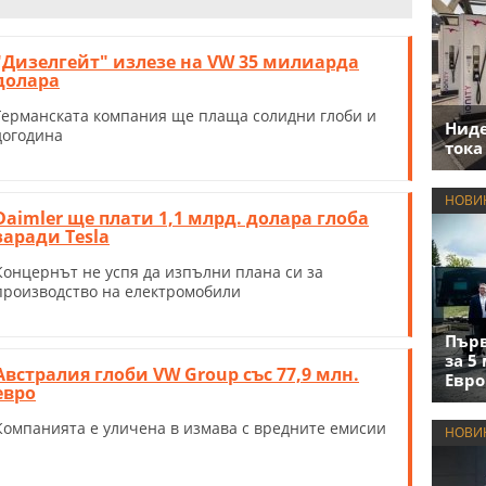
"Дизелгейт" излезе на VW 35 милиарда
долара
Германската компания ще плаща солидни глоби и
Нид
догодина
тока
НОВИ
Daimler ще плати 1,1 млрд. долара глоба
заради Tesla
Концернът не успя да изпълни плана си за
производство на електромобили
Първ
за 5
Австралия глоби VW Group със 77,9 млн.
Евро
евро
Компанията е уличена в измава с вредните емисии
НОВИ