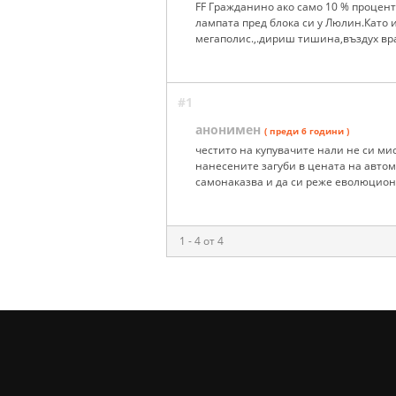
FF Гражданино ако само 10 % процент
лампата пред блока си у Люлин.Като 
мегаполис.,.дириш тишина,въздух вр
#1
анонимен
( преди 6 години )
честито на купувачите нали не си м
нанесените загуби в цената на авто
самонаказва и да си реже еволюцион
1 - 4 от 4