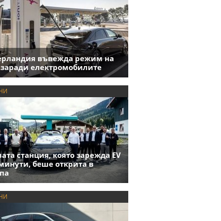
ерландия въвежда режим на
 заради електромобилите
НИ
ата станция, която зарежда EV
 минути, беше открита в
па
НИ