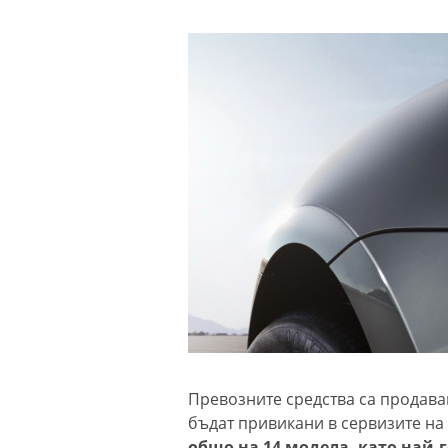
Превозните средства са продаван
бъдат привикани в сервизите на
общо на 14 модела, като най-