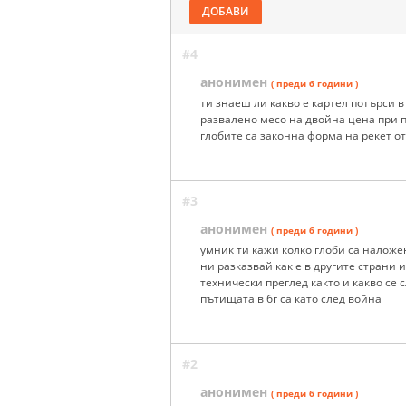
ДОБАВИ
#4
анонимен
( преди 6 години )
ти знаеш ли какво е картел потърси в
развалено месо на двойна цена при п
глобите са законна форма на рекет о
#3
анонимен
( преди 6 години )
умник ти кажи колко глоби са наложе
ни разказвай как е в другите страни
технически преглед както и какво се 
пътищата в бг са като след война
#2
анонимен
( преди 6 години )