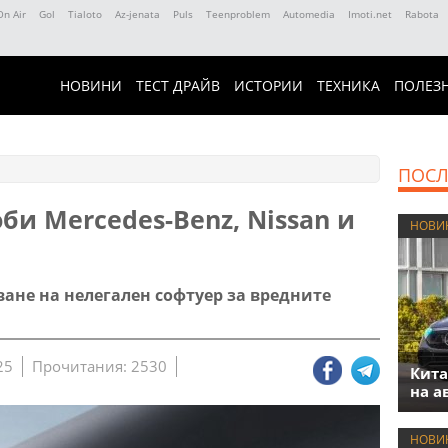
On Air
Gol
Tialoto
Az-jenata
Puls
Teenproblem
Automedia
Imoti.net
Rabota
НОВИНИ
ТЕСТ ДРАЙВ
ИСТОРИИ
ТЕХНИКА
ПОЛЕЗ
ПОСЛ
и Mercedes-Benz, Nissan и
НОВИ
ане на нелегален софтуер за вредните
25
Прочитания: 2530
Кита
на а
НОВИ