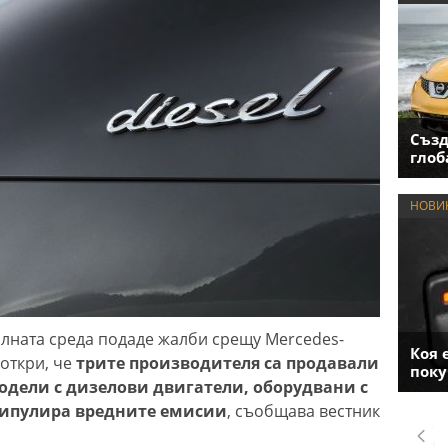
Създ
глоб
НОВИ
лната среда подаде жалби срещу Mercedes-
Коя 
 откри, че
трите производителя са продавали
поку
одели с дизелови двигатели, оборудвани с
нипулира вредните емисии
, съобщава вестник