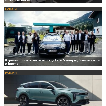
електромобилите
НОВИНИ
Първата станция, която зарежда EV за 5 минути, беше открита
в Европа
НОВИНИ