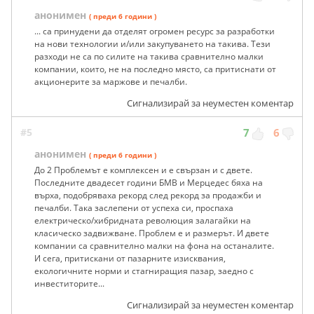
анонимен
( преди 6 години )
... са принудени да отделят огромен ресурс за разработки
на нови технологии и/или закупуването на такива. Тези
разходи не са по силите на такива сравнително малки
компании, които, не на последно място, са притиснати от
акционерите за маржове и печалби.
Сигнализирай за неуместен коментар
#5
7
6
анонимен
( преди 6 години )
До 2 Проблемът е комплексен и е свързан и с двете.
Последните двадесет години БМВ и Мерцедес бяха на
върха, подобряваха рекорд след рекорд за продажби и
печалби. Така заслепени от успеха си, проспаха
електрическо/хибридната революция залагайки на
класическо задвижване. Проблем е и размерът. И двете
компании са сравнително малки на фона на останалите.
И сега, притискани от пазарните изисквания,
екологичните норми и стагниращия пазар, заедно с
инвеститорите...
Сигнализирай за неуместен коментар