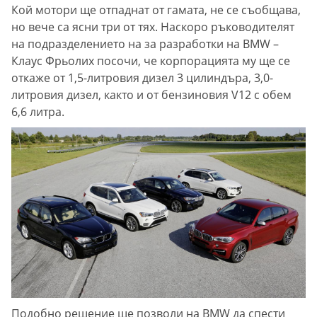
Кой мотори ще отпаднат от гамата, не се съобщава,
но вече са ясни три от тях. Наскоро ръководителят
на подразделението на за разработки на BMW –
Клаус Фрьолих посочи, че корпорацията му ще се
откаже от 1,5-литровия дизел 3 цилиндъра, 3,0-
литровия дизел, както и от бензиновия V12 с обем
6,6 литра.
Подобно решение ще позволи на BMW да спести