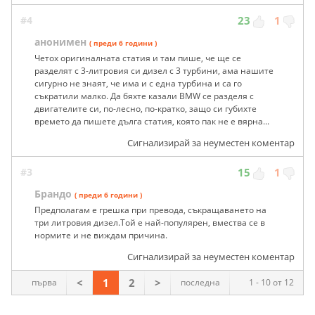
#4
23
1
анонимен
( преди 6 години )
Четох оригиналната статия и там пише, че ще се
разделят с 3-литровия си дизел с 3 турбини, ама нашите
сигурно не знаят, че има и с една турбина и са го
съкратили малко. Да бяхте казали BMW се разделя с
двигателите си, по-лесно, по-кратко, защо си губихте
времето да пишете дълга статия, която пак не е вярна...
Сигнализирай за неуместен коментар
#3
15
1
Брандо
( преди 6 години )
Предполагам е грешка при превода, съкращаването на
три литровия дизел.Той е най-популярен, вмества се в
нормите и не виждам причина.
Сигнализирай за неуместен коментар
<
1
2
>
първа
последна
1 - 10 от 12