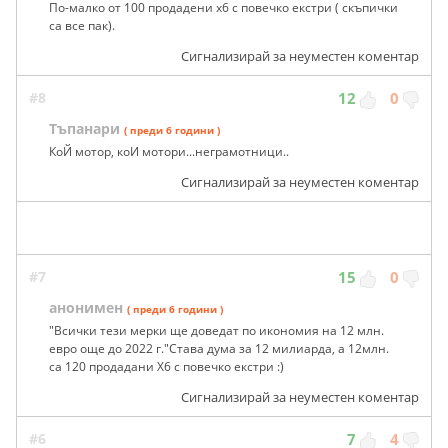
По-малко от 100 продадени х6 с повечко екстри ( скъпички
са все пак).
Сигнализирай за неуместен коментар
#8
12
0
Тъпанари
( преди 6 години )
КоЙ мотор, коИ мотори...неграмотници..
Сигнализирай за неуместен коментар
#7
15
0
анонимен
( преди 6 години )
"Всички тези мерки ще доведат по икономия на 12 млн.
евро още до 2022 г."Става дума за 12 милиарда, а 12млн.
са 120 продадани Х6 с повечко екстри :)
Сигнализирай за неуместен коментар
#6
7
4