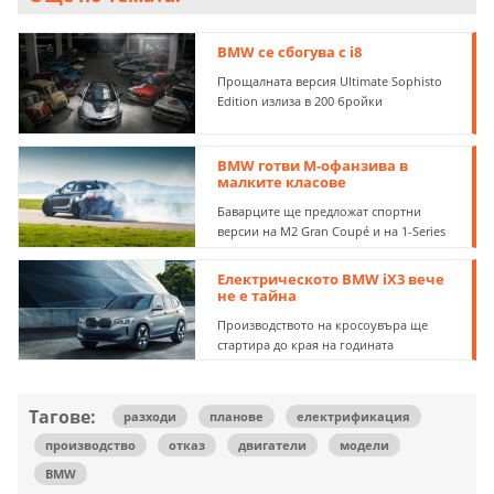
BMW се сбогува с i8
Прощалната версия Ultimate Sophisto
Edition излиза в 200 бройки
BMW готви M-офанзива в
малките класове
Баварците ще предложат спортни
версии на M2 Gran Coupé и на 1-Series
Електрическото BMW iX3 вече
не е тайна
Производството на кросоувъра ще
стартира до края на годината
Тагове:
разходи
планове
електрификация
производство
отказ
двигатели
модели
BMW