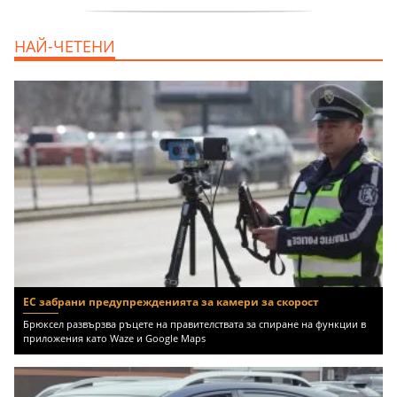
продава, Тристаен апартамент, 91 m2
НАЙ-ЧЕТЕНИ
Пловдив, Център, 179000 EUR
ЕС забрани предупрежденията за камери за скорост
Брюксел развързва ръцете на правителствата за спиране на функции в
приложения като Waze и Google Maps