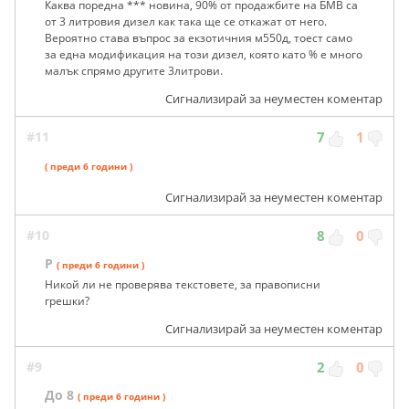
Каква поредна *** новина, 90% от продажбите на БМВ са
от 3 литровия дизел как така ще се откажат от него.
Вероятно става въпрос за екзотичния м550д, тоест само
за една модификация на този дизел, която като % е много
малък спрямо другите 3литрови.
Сигнализирай за неуместен коментар
#11
7
1
( преди 6 години )
Сигнализирай за неуместен коментар
#10
8
0
Р
( преди 6 години )
Никой ли не проверява текстовете, за правописни
грешки?
Сигнализирай за неуместен коментар
#9
2
0
До 8
( преди 6 години )