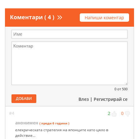
Коментари ( 4 )
Напиши коментар
0
от 500
ДОБАВИ
Влез
|
Регистрирай се
#4
2
0
анонимен
( преди 6 години )
елекрическата стратегия на японците като цяло в
действие...