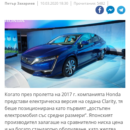
Петър Захариев
10.03.2020 18:30
Прочитания: 5482
Когато през пролетта на 2017 г. компанията Honda
представи електрическа версия на седана Clarity, тя
беше позиционирана като първият „достъпен
електромобил със средни размери“. Японският
производител залагаше на сравнително ниска цена
и на богато стандартно оборудване, като жертва