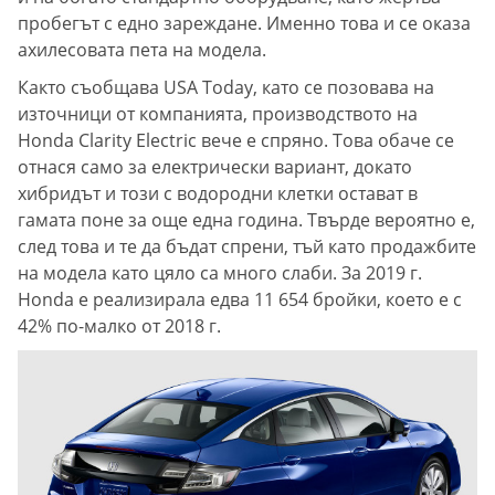
пробегът с едно зареждане. Именно това и се оказа
ахилесовата пета на модела.
Както съобщава USA Today, като се позовава на
източници от компанията, производството на
Honda Clarity Electric вече е спряно. Това обаче се
отнася само за електрически вариант, докато
хибридът и този с водородни клетки остават в
гамата поне за още една година. Твърде вероятно е,
след това и те да бъдат спрени, тъй като продажбите
на модела като цяло са много слаби. За 2019 г.
Honda е реализирала едва 11 654 бройки, което е с
42% по-малко от 2018 г.