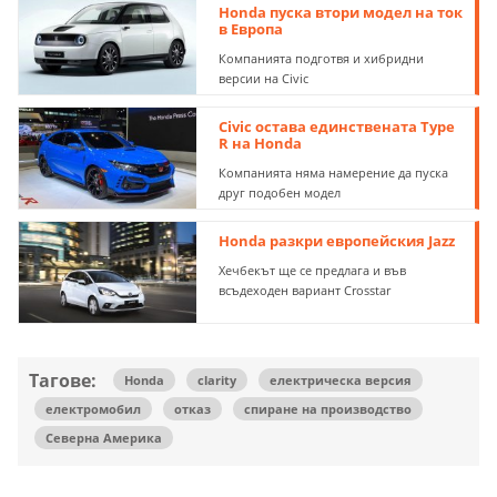
Honda пуска втори модел на ток
в Европа
Компанията подготвя и хибридни
версии на Civic
Civic остава единствената Type
R на Honda
Компанията няма намерение да пуска
друг подобен модел
Honda разкри европейския Jazz
Хечбекът ще се предлага и във
всъдеходен вариант Crosstar
Тагове:
Honda
clarity
електрическа версия
електромобил
отказ
спиране на производство
Северна Америка