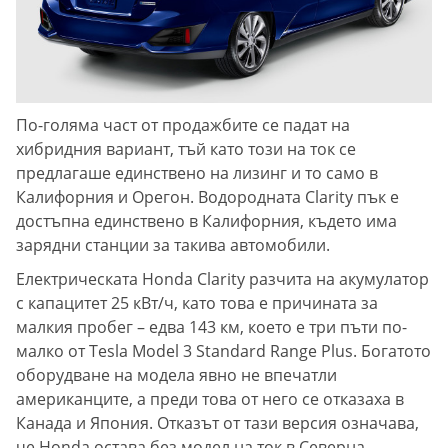
По-голяма част от продажбите се падат на
хибридния вариант, тъй като този на ток се
предлагаше единствено на лизинг и то само в
Калифорния и Орегон. Водородната Clarity пък е
достъпна единствено в Калифорния, където има
зарядни станции за такива автомобили.
Електрическата Honda Clarity разчита на акумулатор
с капацитет 25 кВт/ч, като това е причината за
малкия пробег – едва 143 км, което е три пъти по-
малко от Tesla Model 3 Standard Range Plus. Богатото
оборудване на модела явно не впечатли
американците, а преди това от него се отказаха в
Канада и Япония. Отказът от тази версия означава,
че Honda остава без модел на ток в Северна