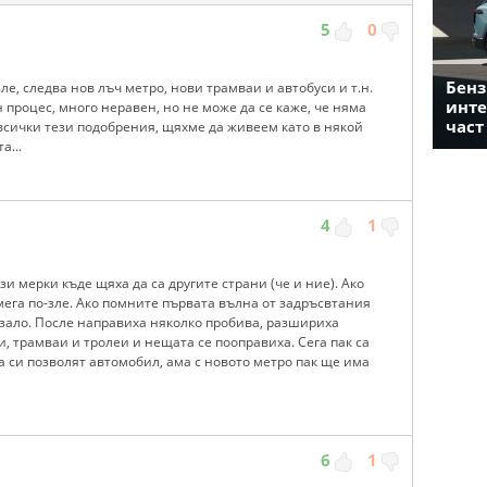
5
0
Бенз
-зле, следва нов лъч метро, нови трамваи и автобуси и т.н.
инте
н процес, много неравен, но не може да се каже, че няма
част
 всички тези подобрения, щяхме да живеем като в някой
а...
4
1
ези мерки къде щяха да са другите страни (че и ние). Ако
 мега по-зле. Ако помните първата вълна от задръсвтания
азало. После направиха няколко пробива, разшириха
и, трамваи и тролеи и нещата се пооправиха. Сега пак са
а си позволят автомобил, ама с новото метро пак ще има
6
1