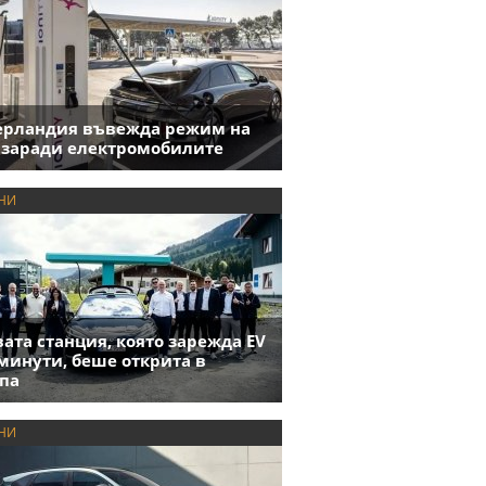
ерландия въвежда режим на
 заради електромобилите
НИ
ата станция, която зарежда EV
 минути, беше открита в
па
НИ