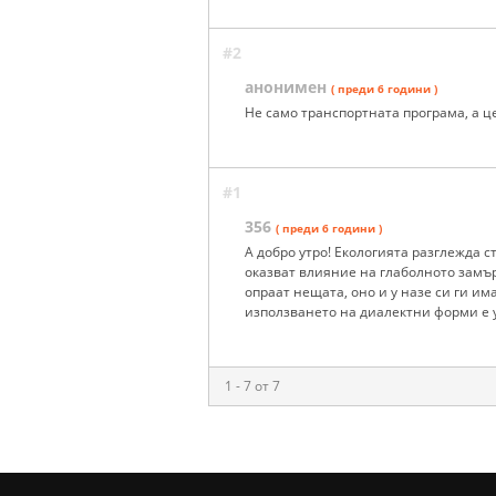
#2
анонимен
( преди 6 години )
Не само транспортната програма, а це
#1
356
( преди 6 години )
А добро утро! Екологията разглежда 
оказват влияние на глаболното замър
опраат нещата, оно и у назе си ги има
използването на диалектни форми е
1 - 7 от 7