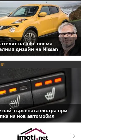
ателят на Juke поема
алния дизайн на Nissan
НИ
е най-търсената екстра при
пка на нов автомобил