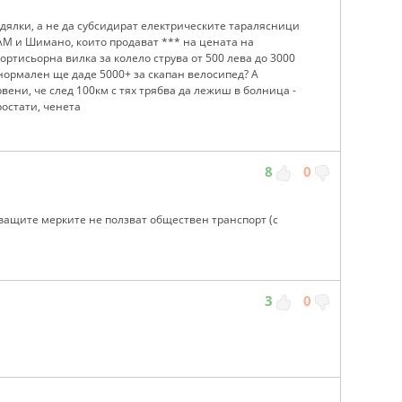
едялки, а не да субсидират електрическите таралясници
РАМ и Шимано, които продават *** на цената на
ортисьорна вилка за колело струва от 500 лева до 3000
й нормален ще даде 5000+ за скапан велосипед? А
рвени, че след 100км с тях трябва да лежиш в болница -
ростати, ченета
8
0
уващите мерките не ползват обществен транспорт (с
3
0