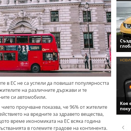
Създ
глоб
НОВИ
те в ЕС не са успели да повишат популярността
жителите на различните държави и те
ните си автомобили.
Коя 
, чието проучване показва, че 96% от жителите
поку
ействието на вредните за здравето вещества,
щото време икономиката на ЕС всяка година
ръстванията в големите градове на континента.