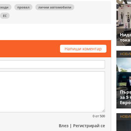
зходи
провал
лични автомобили
ЕС
Нид
тока
Напиши коментар
НОВИ
Първ
за 5
Евро
0
от 500
НОВИ
Влез
|
Регистрирай се