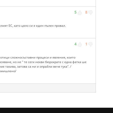
5
8
лият ЕС, като цяло си е един пълен провал.
4
1
стотици сложносъставни процеси и явления, които
сяване, но не " те сеги некви бюрократе с една фатка ше
ме такива, затова са ни и опрайли вече тука". /
 умишлено/