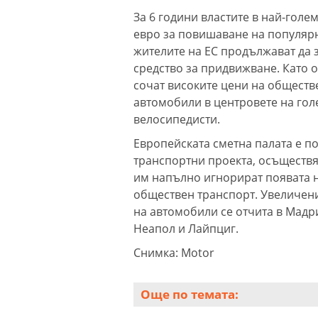
За 6 години властите в най-гол
евро за повишаване на популярн
жителите на ЕС продължават да 
средство за придвижване. Като 
сочат високите цени на обществе
автомобили в центровете на голе
велосипедисти.
Европейската сметна палата е по
транспортни проекта, осъществяв
им напълно игнорират появата н
обществен транспорт. Увеличени
на автомобили се отчита в Мадр
Неапол и Лайпциг.
Снимка: Motor
Още по темата: