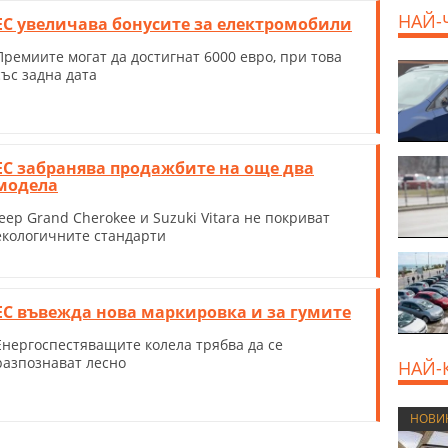
НАЙ-
ЕС увеличава бонусите за електромобили
Премиите могат да достигнат 6000 евро, при това
със задна дата
ЕС забранява продажбите на още два
модела
Jeep Grand Cherokee и Suzuki Vitara не покриват
екологичните стандарти
ЕС въвежда нова маркировка и за гумите
Енергоспестяващите колела трябва да се
разпознават лесно
НАЙ-
НОВИ