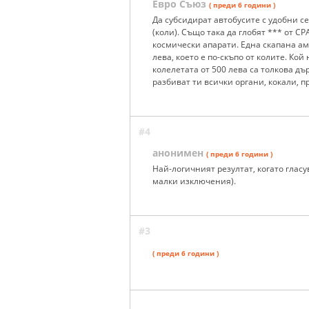
Евро Съюз
( преди 6 години )
Да субсидират автобусите с удобни с
(коли). Също така да глобят *** от С
космически апарати. Една скапана ам
лева, което е по-скъпо от колите. Ко
колелетата от 500 лева са толкова дъ
разбиват ти всички органи, кокали, п
#4
анонимен
( преди 6 години )
Най-логичният резултат, когато глас
малки изключения).
#3
( преди 6 години )