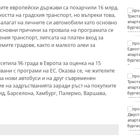
емите европейски държави са похарчили 16 млрд.
Убитият мъж на
остта на градския транспорт, но въпреки това,
Младежкия хълм в
залагат на личните си автомобили като основно
Пловдив е от Кричим
основни причини за провала на програмата се
ния транспорт, липсата на платен вход за
Кола се преобърна по
мите градове, както и малкото алеи за
таван на тротоар
сетила 96 града в Европа за оценка на 15
ани с програми на ЕС. Оказва се, че жителите
Това са последните дни,
а нови автобуси и на друг съвременен
в които цените ще се
е на задръстванията заради ръст на покупките
изписват в лева и в
ид, Барселона, Хамбург, Палермо, Варшава,
евро по закон
Хванаха за ден 29
шофьори с алкохол или
наркотици