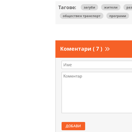
Тагове:
загуби
жители
ра
обществен транспорт
програми
Коментари ( 7 )
ДОБАВИ