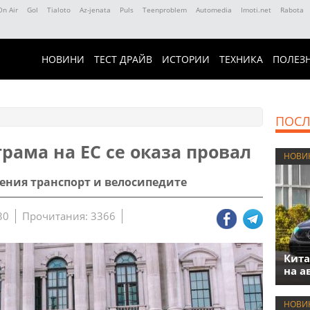
On Air
Gol
Tialoto
Az-jenata
Puls
Teenproblem
Automedia
Imoti.net
Rabota
НОВИНИ
ТЕСТ ДРАЙВ
ИСТОРИИ
ТЕХНИКА
ПОЛЕЗ
ПОСЛ
рама на ЕС се оказа провал
НОВИ
ения транспорт и велосипедите
30
Прочитания: 3366
Кита
на а
НОВИ