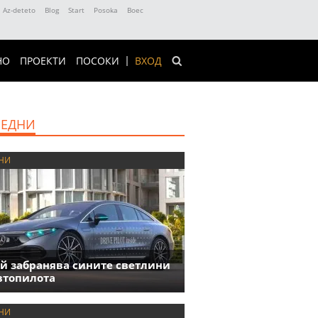
Az-deteto
Blog
Start
Posoka
Boec
НО
ПРОЕКТИ
ПОСОКИ
ВХОД
ЕДНИ
НИ
й забранява сините светлини
втопилота
НИ