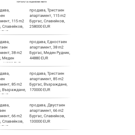
продава, Тристаен
Спор
апартамент, 115 m2
днес
Бургас, Славейков,
258000 EUR
продава, Едностаен
Мачо
апартамент, 38 m2
теле
Бургас, Меден Рудник,
авгу
44880 EUR
продава, Тристаен
ЦСКА
апартамент, 85 m2
ценн
Бургас, Възраждане,
Пана
170000 EUR
продава, Двустаен
Левс
апартамент, 66 m2
Евер
Бургас, Славейков,
130000 EUR