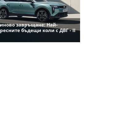
иново завръщане: Най-
ресните бъдещи коли с ДВГ - II