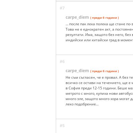
#7
carpe_diem
( преди 6 години )
... после пак лека полека ще стане по
Това не е еднократен акт, а постояне
резултати. Има, защото без него, без
индийски или китайски град в момент
#6
carpe_diem
( преди 6 години )
Не съм съгласен, че е провал. А без т
всичко се остави на течението, ще е
в София преди 12-15 години. Беше м
метрото с много, купиха нови автобус
много зле, защото много хора могат д
леко подобрение...
#5