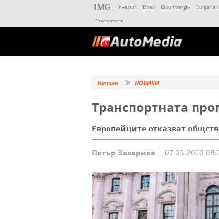
Investor
Dnes
Bloombergtv
Bulgaria 
Chernomore
Начало
НОВИНИ
Транспортната прог
Европейците отказват общств
Петър Захариев
07.03.2020 08: