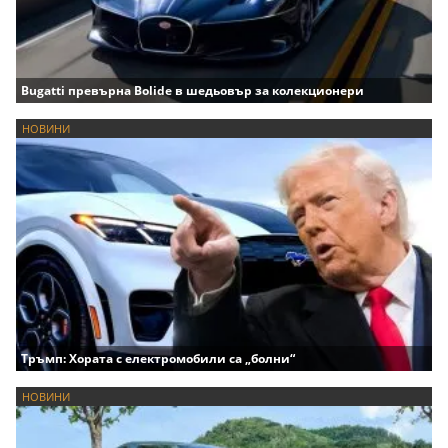
Bugatti превърна Bolide в шедьовър за колекционери
НОВИНИ
Тръмп: Хората с електромобили са „болни“
НОВИНИ