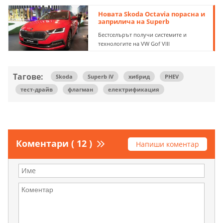
Новата Skoda Octavia порасна и
заприлича на Superb
Бестселърът получи системите и
технологите на VW Gof VIII
Тагове:
Skoda
Superb iV
хибрид
PHEV
тест-драйв
флагман
електрификация
Коментари ( 12 )
Напиши коментар