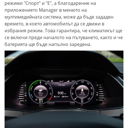
режими "Спорт" и "Е", а благодарение на
приложението Manager в менюто на
мултимедийната система, може да бъде зададен
времето, в което автомобилът да се движи в
избрания режим. Това гарантира, че климатикът ще
се включи преди началото на пътуването, както и че
батерията ще бъде напълно заредена.