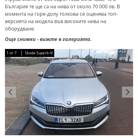
България те ще са на нива от около 70 000 лв. В
момента на горе-долу толкова се оценява топ-
версията на модела във високите нива на
оборудване.
Още снимки - вижте в галерията.
1
1
1
1
1
1
1
от
от
от
от
от
от
от
7
7
7
7
7
7
7
Skoda Superb iV
Skoda Superb iV
Skoda Superb iV
Skoda Superb iV
Skoda Superb iV
Skoda Superb iV
Skoda Superb iV