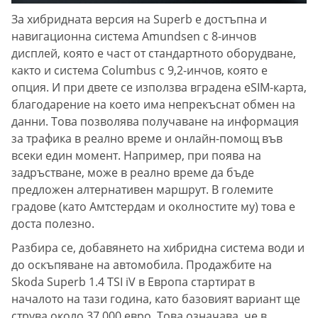
За хибридната версия на Superb е достъпна и
навигационна система Amundsen с 8-инчов
дисплей, която е част от стандартното оборудване,
както и система Columbus с 9,2-инчов, която е
опция. И при двете се използва вградена eSIM-карта,
благодарение на което има непрекъснат обмен на
данни. Това позволява получаване на информация
за трафика в реално време и онлайн-помощ във
всеки един момент. Например, при поява на
задръстване, може в реално време да бъде
предложен алтернативен маршрут. В големите
градове (като Амтстердам и околностите му) това е
доста полезно.
Разбира се, добавянето на хибридна система води и
до оскъпяване на автомобила. Продажбите на
Skoda Superb 1.4 TSI iV в Европа стартират в
началото на тази година, като базовият вариант ще
струва около 37 000 евро. Това означава, че в