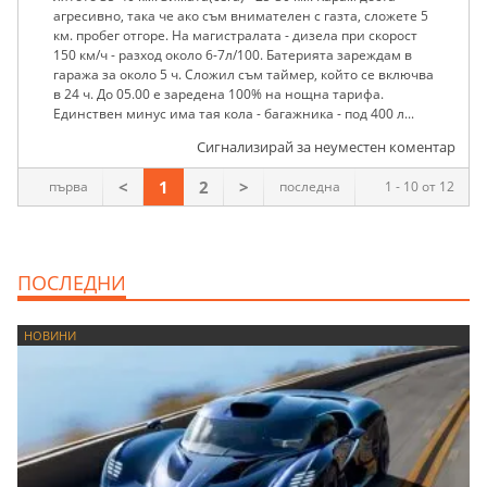
агресивно, така че ако съм внимателен с газта, сложете 5
км. пробег отгоре. На магистралата - дизела при скорост
150 км/ч - разход около 6-7л/100. Батерията зареждам в
гаража за около 5 ч. Сложил съм таймер, който се включва
в 24 ч. До 05.00 е заредена 100% на нощна тарифа.
Единствен минус има тая кола - багажника - под 400 л...
Сигнализирай за неуместен коментар
<
1
2
>
първа
последна
1 - 10 от 12
ПОСЛЕДНИ
НОВИНИ