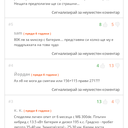
Нещата предполагам ще са страшни...
Сигнализирай за неуместен коментар
#5
8
5
sam
( преди 6 години )
80К лв за миксер с батерия.... представям си колко ще му е
поддръжката на това чудо
Сигнализирай за неуместен коментар
#4
4
13
Йордан
( преди 6 години )
Аз л8 не мога да смятам или 156+115 прави 271???
Сигнализирай за неуместен коментар
#3
13
4
к. к.
( преди 6 години )
Споделям личен опит от 6 месеца с МБ 300de. Плъгин
хибрид с 13.5 кВт батерия и дизел 195 к.с. Градско - пробег
лятото 35-40 км. Зимата(сега) - 25-30 км. Карам доста