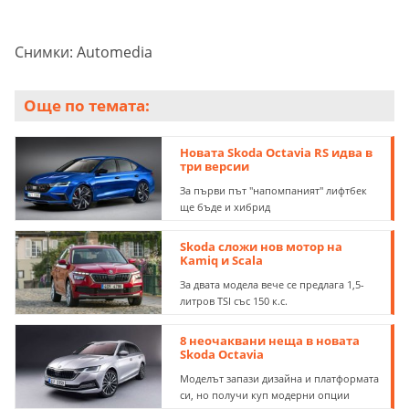
Снимки: Automedia
Още по темата:
Новата Skoda Octavia RS идва в
три версии
За първи път "напомпаният" лифтбек
ще бъде и хибрид
Skoda сложи нов мотор на
Kamiq и Scala
За двата модела вече се предлага 1,5-
литров TSI със 150 к.с.
8 неочаквани неща в новата
Skoda Octavia
Моделът запази дизайна и платформата
си, но получи куп модерни опции