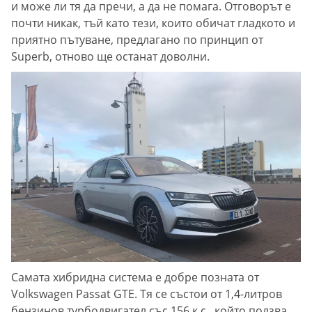
и може ли тя да пречи, а да не помага. Отговорът е
почти никак, тъй като тези, които обичат гладкото и
приятно пътуване, предлагано по принцип от
Superb, отново ще останат доволни.
Самата хибридна система е добре позната от
Volkswagen Passat GTE. Тя се състои от 1,4-литров
бензинов турбодвигател със 156 к.с., който ползва