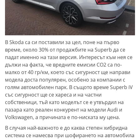
В Skoda са си поставили за цел, поне на първо
време, около 30% от продажбите на Superb да се
падат именно на тази версия. Интересът към нея се
дължи на факта, че вредните емисии СО2 са по-
малко от 40 гр/км, което със сигурност ще направи
модела доста популярен, особено за компании с
голям автомобилен парк. В същото време Superb iV
със сигурност ще се хареса и на частни
собственици, тъй като моделът се е утвърдил на
пазара като реален конкурент на модели Audi и
Volkswagen, а причината е по-ниската му цена.
В случая най-важното е до каква степен хибридна
система се намесва при шофирането на автомобила