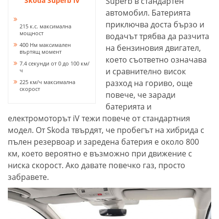
Skoda Superb iV
Superb в стандартен
автомобил. Батерията
приключва доста бързо и
215 к.с. максимална
мощност
водачът трябва да разчита
400 Нм максимален
на бензиновия двигател,
въртящ момент
което съответно означава
7.4 секунди от 0 до 100 км/
и сравнително висок
ч
разход на гориво, още
225 км/ч максимална
скорост
повече, че заради
батерията и
електромоторът iV тежи повече от стандартния
модел. От Skoda твърдят, че пробегът на хибрида с
пълен резервоар и заредена батерия е около 800
км, което вероятно е възможно при движение с
ниска скорост. Ако давате повечко газ, просто
забравете.