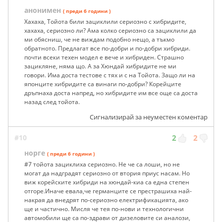
анонимен
( преди 6 години )
Хахаха, Тойота били зациклили сериозно с хибридите,
хахаха, сериозно ли? Ама колко сериозно са зациклили да
ми обясниш, че не виждам подобно нещо, а тъкмо
обратното. Предлагат все по-добри и по-добри хибриди.
почти всеки техен модел е вече и хибриден. Страшно
зацикляне, няма що. А за Хюндай хибридите не ми
говори. Има доста тестове с тях и с на Тойота. Защо ли на
японците хибридите са винаги по-добри? Корейците
дръпнаха доста напред, но хибридите им все още са доста
назад след тойота.
Сигнализирай за неуместен коментар
#10
2
2
норге
( преди 6 години )
#7 тойота зациклиха сериозно. Не че са лоши, но не
могат да надградят сериозно от втория приус насам. Но
виж корейските хибриди на хюндай-киа са една степен
отгоре.Иначе евала,че германците се престрашиха най-
накрая да внедрят по-сериозно електрификацията, ако
ще и частично. Мисля че тея по-нови и технологични
автомобили ще са по-здрави от дизеловите си аналози,