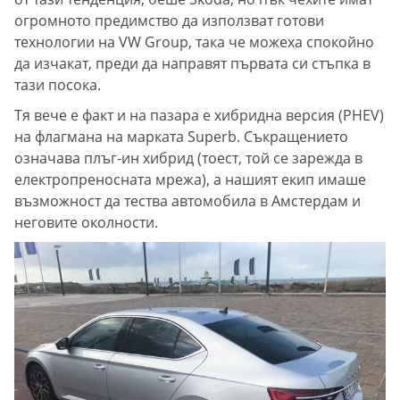
огромното предимство да използват готови
технологии на VW Group, така че можеха спокойно
да изчакат, преди да направят първата си стъпка в
тази посока.
Тя вече е факт и на пазара е хибридна версия (PHEV)
на флагмана на марката Superb. Съкращението
означава плъг-ин хибрид (тоест, той се зарежда в
електропреносната мрежа), а нашият екип имаше
възможност да тества автомобила в Амстердам и
неговите околности.