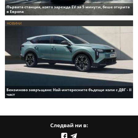
Първата станция, която зарежда EV за 5 минути, беше открита
в Европа
НОВИНИ
Бензиново завръщане: Най-интересните бъдещи коли с ДВГ - II
част
Следвай ни в: