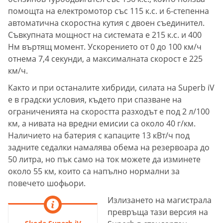
помощта на електромотор със 115 к.с. и 6-степенна
автоматична скоростна кутия с двоен съединител.
Съвкупната мощност на системата е 215 к.с. и 400
Нм въртящ момент. Ускорението от 0 до 100 км/ч
отнема 7,4 секунди, а максималната скорост е 225
км/ч.
Както и при останалите хибриди, силата на Superb iV
е в градски условия, където при спазване на
ограниченията на скоростта разходът е под 2 л/100
км, а нивата на вредни емисии са около 40 г/км.
Наличието на батерия с капаците 13 кВт/ч под
задните седалки намалява обема на резервоара до
50 литра, но пък само на ток можете да изминете
около 55 км, които са напълно нормални за
повечето шофьори.
Излизането на магистрала
превръща тази версия на