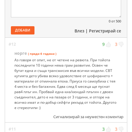
0
от 500
ДОБАВИ
Влез
|
Регистрирай се
#12
9
3
норге
( преди 6 години )
Аз говоря от опит, не от четене на ревюта. При тойота
последните 10 години няма грам развитие. Освен че
бутат една и съща трансмисия във всички модели. СВТ
кутията дето убива всяко удоволствие от шофирането +
материали от отминала епоха. Приуса го самоубиха с тея
4 места и без багажник. Едва след 6 месеца ще пуснат
рав4 плъг ин. Пробвай една киа/хюндай плъгин с двоен
съединител, дето е на пазара от 3 години, и отгоре на
всичко имат и по-добър сейфти рекърд от тойота. Другото
е стереотипи :)
Сигнализирай за неуместен коментар
#11
3
3