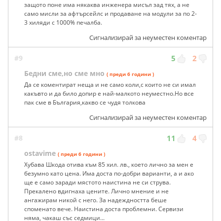
защото поне има някаква инженера мисъл зад тях, а не
само мисли за афтърсейлс и продаване на модули за по 2-
3 хиляди с 1000% печалба.
Сигнализирай за неуместен коментар
#9
5
2
Бедни сме,но сме мно
( преди 6 години )
Да се коментират неща и не само коли,с които не си имал
какъвто и да било допир е най-малкото неуместно.Но все
пак сме в България,какво се чудя толкова
Сигнализирай за неуместен коментар
#8
11
4
ostavime
( преди 6 години )
Хубава Шкода отива към 85 хил. лв., което лично за мен е
безумно като цена. Има доста по-добри варианти, а и ако
ще е само заради мястото наистина не си струва.
Прекалено вдигнаха цените. Лично мнение и не
ангажирам никой с него. За надеждността беше
споменато вече. Наистина доста проблемни. Сервизи
няма, чакаш със седмици...