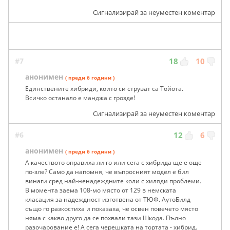
Сигнализирай за неуместен коментар
#7
18
10
анонимен
( преди 6 години )
Единствените хибриди, които си струват са Тойота.
Всичко останало е манджа с грозде!
Сигнализирай за неуместен коментар
#6
12
6
анонимен
( преди 6 години )
А качеството оправиха ли го или сега с хибрида ще е още
по-зле? Само да напомня, че въпросният модел е бил
винаги сред най-ненадеждните коли с хиляди проблеми.
В момента заема 108-мо място от 129 в немската
класация за надеждност изготвена от ТЮФ. АутоБилд
също го разкостиха и показаха, че освен повечето място
няма с какво друго да се похвали тази Шкода. Пълно
разочарование е! А сега черешката на тортата - хибрид.