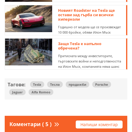
Новият Roadster на Tesla ще
остави зад гърба си всички
хиперколи
Годишно от модела ще се произвеждат
10 000 бройки, обяви Илон Мъск
Защо Tesla e напълно
обречена?
Притисната между инвеститорите,
търговските войни и неподготвеността
на Илон Мъск, компанията няма шанс
Тагове:
Tesla
Тесла
продажби
Porsche
Jaguar
Alfa Romeo
Коментари ( 5 )
Напиши коментар