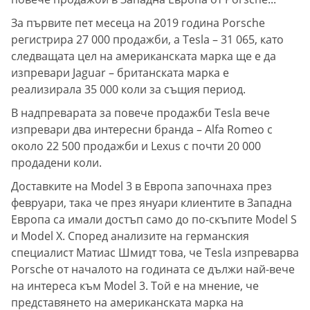
За първите пет месеца на 2019 година Porsche
регистрира 27 000 продажби, а Tesla – 31 065, като
следващата цел на американската марка ще е да
изпревари Jaguar – британската марка е
реализирала 35 000 коли за същия период.
В надпреварата за повече продажби Tesla вече
изпревари два интересни бранда – Alfa Romeo с
около 22 500 продажби и Lexus с почти 20 000
продадени коли.
Доставките на Model 3 в Европа започнаха през
февруари, така че през януари клиентите в Западна
Европа са имали достъп само до по-скъпите Model S
и Model X. Според анализите на германския
специалист Матиас Шмидт това, че Tesla изпреварва
Porsche от началото на годината се дължи най-вече
на интереса към Model 3. Той е на мнение, че
представянето на американската марка на