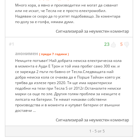
Много хора, а явно и производитеи не могат да схванат
или не искат, че Тесла не е просто електромобил.
Надявам се скоро да го усетят подобаващо. За коментара
по-долу за е-голфа, нямам думи.
Сигнализирай за неуместен коментар
#1
23
5
анонимен
( преди 7 години )
Немците потъват! Най добрата немска електрическа кола
в момента е Ауди Е Трон и той има пробег само 300 км. и
се зарежда 2 пъти по бавно от Тесла.Следващата най
добра немска кола се очаква да е Порше Тайкан която уж
трябва да излезе през 2020. Тя ще има характериски
подобни на тези при Тесла S от 2012г.Останалите немски
марки са още по зле. Другия голям проблем за немците е
липсата на батерии. Те нямат никакви собствени
производства и в момента и купуват батерии от външни
доставчи ...
Сигнализирай за неуместен коментар
1 - 5 от 5