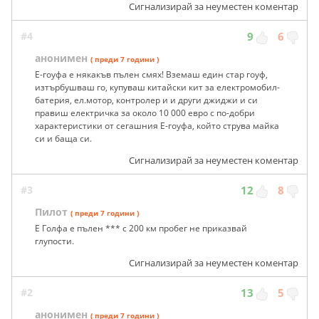
Сигнализирай за неуместен коментар
#4
9
6
анонимен
( преди 7 години )
Е-гоуфа е някакъв пълен смях! Вземаш един стар гоуф,
изтърбушваш го, купуваш китайски кит за електромобил-
батерия, ел.мотор, контролер и и други джиджи и си
правиш електричка за около 10 000 евро с по-добри
характеристики от сегашния Е-гоуфа, който струва майка
си и баща си.
Сигнализирай за неуместен коментар
#3
12
8
Пилот
( преди 7 години )
Е Голфа е пълен *** с 200 км пробег не приказвай
глупости.
Сигнализирай за неуместен коментар
#2
13
5
анонимен
( преди 7 години )