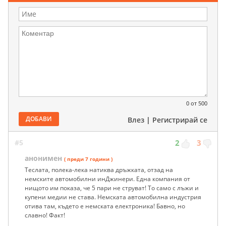
0
от 500
ДОБАВИ
Влез
|
Регистрирай се
#5
2
3
анонимен
( преди 7 години )
Теслата, полека-лека натиква дръжката, отзад на
немските автомобилни инДжинери. Една компания от
нищото им показа, че 5 пари не струват! То само с лъжи и
купени медии не става. Немската автомобилна индустрия
отива там, където е немската електроника! Бавно, но
славно! Факт!