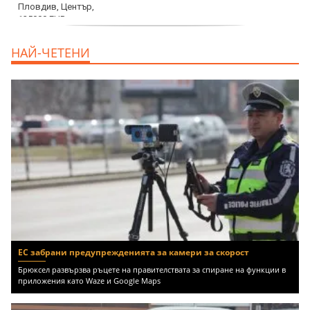
продава, Тристаен апартамент, 91 m2
НАЙ-ЧЕТЕНИ
Пловдив, Център, 179000 EUR
ЕС забрани предупрежденията за камери за скорост
Брюксел развързва ръцете на правителствата за спиране на функции в
приложения като Waze и Google Maps