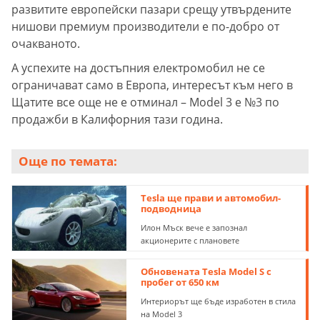
развитите европейски пазари срещу утвърдените
нишови премиум производители е по-добро от
очакваното.
А успехите на достъпния електромобил не се
ограничават само в Европа, интересът към него в
Щатите все още не е отминал – Model 3 е №3 по
продажби в Калифорния тази година.
Още по темата:
Tesla ще прави и автомобил-
подводница
Илон Мъск вече е запознал
акционерите с плановете
Обновената Tesla Model S с
пробег от 650 км
Интериорът ще бъде изработен в стила
на Model 3