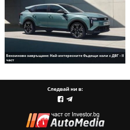
Бензиново завръщане: Най-интересните бъдещи коли с ДВГ - II
част
Следвай ни в: