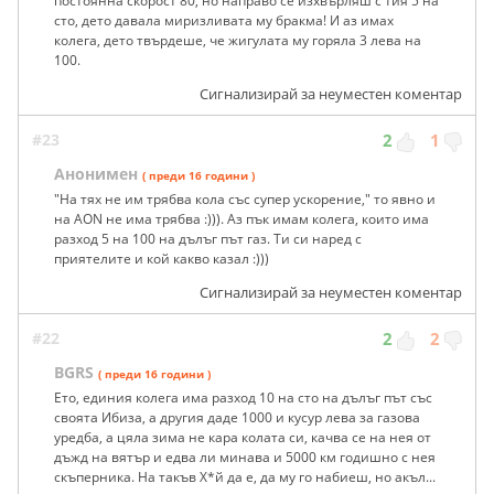
постоянна скорост 80, но направо се изхвърляш с тия 5 на
сто, дето давала миризливата му бракма! И аз имах
колега, дето твърдеше, че жигулата му горяла 3 лева на
100.
Сигнализирай за неуместен коментар
#23
2
1
Анонимен
( преди 16 години )
"На тях не им трябва кола със супер ускорение," то явно и
на AON не има трябва :))). Аз пък имам колега, които има
разход 5 на 100 на дълъг път газ. Ти си наред с
приятелите и кой какво казал :)))
Сигнализирай за неуместен коментар
#22
2
2
BGRS
( преди 16 години )
Ето, единия колега има разход 10 на сто на дълъг път със
своята Ибиза, а другия даде 1000 и кусур лева за газова
уредба, а цяла зима не кара колата си, качва се на нея от
дъжд на вятър и едва ли минава и 5000 км годишно с нея
скъперника. На такъв Х*й да е, да му го набиеш, но акъл...