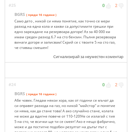
#25
0
2
BGRS
( преди 16 години )
Само дето , никой си няма понятие, как точно се мери
разход на една кола и какви са допустимите грешки при
едно зареждане на резервоара догоре! Аз за 40 000 км
имам среден разход 6.7 на сто бензин. Пълня резервоара
винаги догоре и записвам! Скрий се с твоите 5 на сто газ,
че ставаш смешен!
Сигнализирай за неуместен коментар
#24
0
2
BGRS
( преди 16 години )
Абе човек. Гледам някои хора, как от години се мъчат да
си оправят разхода на газ, но никой "майстор" и понятие
си няма, как да стане това! А ако случайно стане, колата
не може да вдигне повече от 110-120!Не се излагай с тия
5 на сто, че всички ще ти се смеят! Ако е нещо фабрично,
може и да постигне подобен резултат на дълъг път с