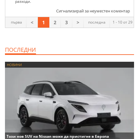
разходи.
Сигнализирай за неуместен коментар
<
1
2
3
>
първа
последна
1 - 10 от 29
ПОСЛЕДНИ
НОВИНИ
Този нов SUV на Nissan може да пристигне в Европа