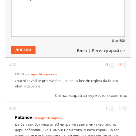
0
от 500
ДОБАВИ
Влез
|
Регистрирай се
#29
0
0
roco
( преди 14 години )
znachi zavodite proizvoditeli, na koli s benzin trqbva da falirat-
ebati odgovora...
Сигнализирай за неуместен коментар
#28
1
1
Patanov
( преди 16 години )
Да бе тази бутилка от 30 литра не заема никакво място,
дори забравяш, че я имаш нали така. А като караш на газ
имаш още една причина да пикаеш по газстанциите по-