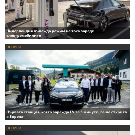
Нидерландия въвежда режим на тока заради
електромобилите
НОВИНИ
Първата станция, която зарежда EV за 5 минути, беше открита
в Европа
НОВИНИ