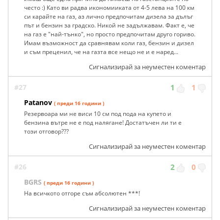
често :) Като ви радва икономииката от 4-5 лева на 100 км
си карайте на газ, аз лично предпочитам дизела за дълъг
път и бензин за градско. Никой не задължавам. Факт е, че
на газ е "най-тънко", но просто предпочитам друго гориво.
Имам възможност да сравнявам коли газ, бензин и дизел
и съм преценил, че на газта все нещо не и е наред...
Сигнализирай за неуместен коментар
#27
1
1
Patanov
( преди 16 години )
Резервоара ми не виси 10 см под пода на купето и
бензина вътре не е под налягане! Достатъчен ли ти е
този отговор???
Сигнализирай за неуместен коментар
#26
2
0
BGRS
( преди 16 години )
На всичкото отгоре съм абсолютен ***!
Сигнализирай за неуместен коментар