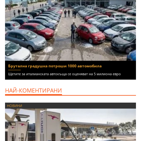
Брутална градушка потроши 1000 автомобила
Щетите за италианската автокъща се оценяват на 5 милиона евро
НАЙ-КОМЕНТИРАНИ
НОВИНИ