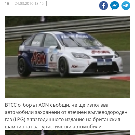
16
24.03.2010 13:45
BTCC отборът AON съобщи, че ще използва
автомобили захранени от втечнен въглеводороден
газ (LPG) в тазгодишното издание на британския
шампионат за туристически автомобили.