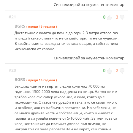
Сигнализирай за неуместен коментар
#21
0
3
BGRS
( преди 16 години )
Достатъчно е колата да почне да гори 2-3 литра отгоре газ
и гледай какво става - то не са майстори, то не са чудесии.
В крайна сметка разходът си остава същия, а собственика
икономисва от каране.
Сигнализирай за неуместен коментар
#20
0
2
BGRS
( преди 16 години )
Бакшишишите навъртат с една кола над 70 000 км
годишно. 1500-2000 лева надценка са нищо. На тях не им
трябва кола със супер ускорение, а кола, която да е
икономична. С газовите уредби е така, ако се карат много
и особено, ако са фабрично поставяени. Но забележи, че
са малко другите частни собственици, които минават с
газовата си уредба повече от 5-10 000 км/г. За мен това са
хора, които искат да излъжат дявола във всичко, но
накрая той си знае работата.Хем не карат, хем големи